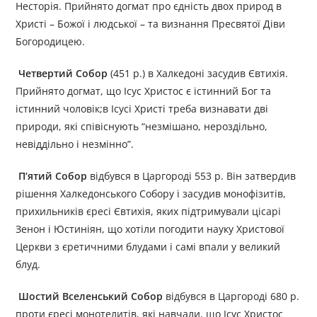
Несторія. Прийнято догмат про єдність двох природ в
Христі – Божої і людської – та визнання Пресвятої Діви
Богородицею.
Четвертий Собор
(451 р.) в Халкедоні засудив Євтихія.
Прийнято догмат, що Ісус Христос є істинний Бог та
істинний чоловік;в Ісусі Христі треба визнавати дві
природи, які співіснують “незмішано, нероздільно,
невіддільно і незмінно”.
П’ятий Собор
відбувся в Царгороді 553 р. Він затвердив
рішення Халкедонського Собору і засудив монофізитів,
прихильників єресі Євтихія, яких підтримували цісарі
Зенон і Юстиніян, що хотіли погодити науку Христової
Церкви з єретичними блудами і самі впали у великий
блуд.
Шостий Вселенський Собор
відбувся в Царгороді 680 р.
проти єресі монотелитів, які навчали, що Ісус Христос