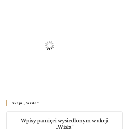
23 LUTEGO 2024
/
Akcja „Wisła”
Wpisy pamięci wysiedlonym w akcji
„Wisła”