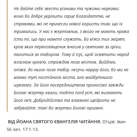
Не дайте себе звести різними та чужими науками;
воно бо добре укріпити серце благодаттю, не
стравами, які не принесли ніякої користи тим, що їх
тримались. У нас є жертовник, з якого не мають права
їсти ті, що при наметі служать. Бо м’ясо тих звірят,
кров яких первосвященик вносив у святиню за гріхи,
палиться за табором. Тому й Ісус, щоб освятити народ
власною кров’ю, страждав поза містом. Вийдімо,
отже, до нього поза табір, несучи наругу його, бо ми не
маємо тут постійного міста, але майбутнього
шукаємо. За його посередництвом приносімо завжди
Богові жертву хвали, тобто плід уст, які визнають
його ім’я. Добродійства та взаємної щедроти не
забувайте: такі бо жертви Богові приємні.
ВІД ЙОАНА СВЯТОГО ЄВАНГЕЛІЯ ЧИТÁННЯ.
Отців: Іван
56 зач. 17:1-13.