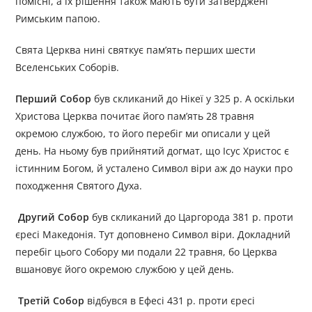
помісні, а їх рішення також мають бути затверджені
Римським папою.
Свята Церква нині святкує пам’ять перших шести
Вселенських Соборів.
Перший Собор
був скликаний до Нікеї у 325 р. А оскільки
Христова Церква почитає його пам’ять 28 травня
окремою службою, то його перебіг ми описали у цей
день. На ньому був прийнятий догмат, що Ісус Христос є
істинним Богом, й усталено Символ віри аж до науки про
походження Святого Духа.
Другий Собор
був скликаний до Царгорода 381 р. проти
єресі Македонія. Тут доповнено Символ віри. Докладний
перебіг цього Собору ми подали 22 травня, бо Церква
вшановує його окремою службою у цей день.
Третій Собор
відбувся в Ефесі 431 р. проти єресі