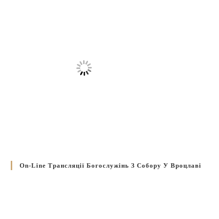
On-Line Трансляції Богослужінь З Собору У Вроцлаві