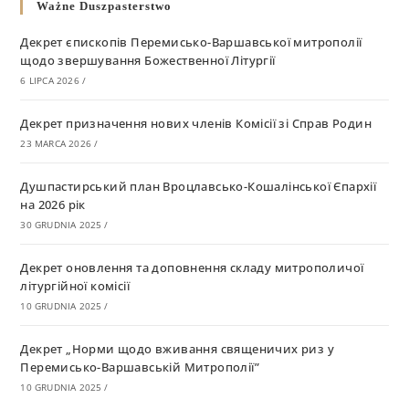
Ważne Duszpasterstwo
Декрет єпископів Перемисько-Варшавської митрополії
щодо звершування Божественної Літургії
6 LIPCA 2026
/
Декрет призначення нових членів Комісії зі Справ Родин
23 MARCA 2026
/
Душпастирський план Вроцлавсько-Кошалінської Єпархії
на 2026 рік
30 GRUDNIA 2025
/
Декрет оновлення та доповнення складу митрополичої
літургійної комісії
10 GRUDNIA 2025
/
Декрет „Норми щодо вживання священичих риз у
Перемисько-Варшавській Митрополії”
10 GRUDNIA 2025
/