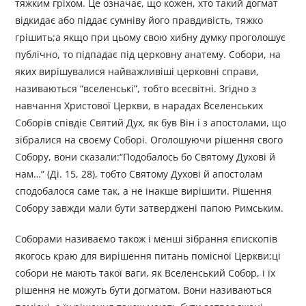
тяжким гріхом. Це означає, що кожен, хто такий догмат
відкидає або піддає сумніву його правдивість, тяжко
грішить;а якщо при цьому свою хибну думку проголошує
публічно, то підпадає під церковну анатему. Собори, на
яких вирішувалися найважливіші церковні справи,
називаються “вселенські”, тобто всесвітні. Згідно з
навчання Христової Церкви, в нарадах Вселенських
Соборів співдіє Святий Дух, як був Він і з апостолами, що
зібралися на своєму Соборі. Оголошуючи рішення свого
Собору, вони сказали:“Подобалось бо Святому Духові й
нам…” (Ді. 15, 28), тобто Святому Духові й апостолам
сподобалося саме так, а не інакше вирішити. Рішення
Собору завжди мали бути затверджені папою Римським.
Соборами називаємо також і менші зібрання єпископів
якогось краю для вирішення питань помісної Церкви;ці
собори не мають такої ваги, як Вселенський Собор, і їх
рішення не можуть бути догматом. Вони називаються