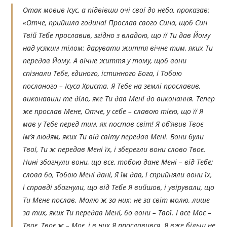
Отак мовив Ісус, а підвівши очі свої до неба, проказав:
«Отче, прийшла година! Прослав свого Сина, щоб Син
Твій Тебе прославив, згідно з владою, що її Ти дав Йому
над усяким тілом: дарувати життя вічне тим, яких Ти
передав Йому. А вічне життя у тому, щоб вони
спізнали Тебе, єдиного, істинного Бога, і Тобою
посланого – Ісуса Христа. Я Тебе на землі прославив,
виконавши те діло, яке Ти дав Мені до виконання. Тепер
же прослав Мене, Отче, у себе – славою тією, що її Я
мав у Тебе перед тим, як постав світ! Я об’явив Твоє
ім’я людям, яких Ти від світу передав Мені. Вони були
Твої, Ти ж передав Мені їх, і зберегли вони слово Твоє.
Нині збагнули вони, що все, тобою дане Мені – від Тебе;
слова бо, Тобою Мені дані, Я їм дав, і сприйняли вони їх,
і справді збагнули, що від Тебе Я вийшов, і увірували, що
Ти Мене послав. Молю ж за них: не за світ молю, лише
за тих, яких Ти передав Мені, бо вони – Твої. І все Моє –
Твоє, Твоє ж – Моє, і в них Я прославився. Я вже більш не