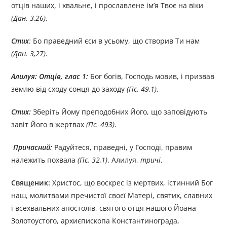
отців наших, і хвальне, і прославлене ім’я Твоє на віки
(Дан. 3,26)
.
Стих
:
Бо праведний єси в усьому, що створив Ти нам
(Дан. 3,27)
.
Алилуя: Отців, глас 1:
Бог богів, Господь мовив, і призвав
землю від сходу сонця до заходу
(Пс. 49,1)
.
Стих:
Зберіть Йому преподобних Його, що заповідують
завіт Його в жертвах
(Пс.
493)
.
Причасний:
Радуйтеся, праведні, у Господі, правим
належить похвала
(Пс.
32,1)
. Алилуя,
тричі
.
Священик:
Христос, що воскрес із мертвих, істинний Бог
наш, молитвами пречистої своєї Матері, святих, славних
і всехвальних апостолів, святого отця нашого Йоана
Золотоустого, архиєпископа Константинограда,