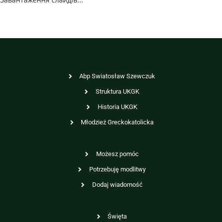
Abp Swiatosław Szewczuk
Struktura UKGK
Historia UKGK
Młodzież Greckokatolicka
Możesz pomóc
Potrzebuję modlitwy
Dodaj wiadomość
Święta