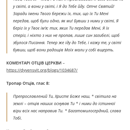
у світі, а вони у світі, і Я до Тебе йду. Отче Святий!
Заради імени Твого бережи їх, тих, що їх Ти Мені
передав, щоб були одно, як ми! Бувши з ними у світі, Я
беріг їх у Твоє ім’я; тих, яких Ти передав Мені, Я їх
стеріг, і ніхто з них не пропав, лише син загибелі, щоб
збулося Писання. Тепер же іду до Тебе, і кажу те, у світі
бувши, щоб вони радощів Моїх мали у собі вщерть.
КОМЕНТАРІ ОТЦІВ ЦЕРКВИ
–
https://dyvensvit.org/blogs/1034687/
Тропар Отців, глас 8:
Препрославлений Ти, Христе Боже наш, * світила на
землі – отців наших оснував Ти * і ними до істинної
віри всіх нас направив Ти. * Багатомилосердний, слава
Тобі.