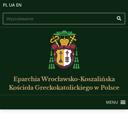
PL
UA
EN
Eparchia Wrocławsko-Koszalińska
Kościoła Greckokatolickiego w Polsce
MENU