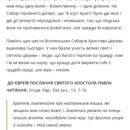
мав лиш одну волю – Божественну – і одне ділання. На
Соборі прийнято догмат, що “в Ісусі Христі були дві волі і
дві дії (енергії) нероздільні і незмішані, так, що людська
воля не противилася Божій волі, але завжди їй корилася”.
Пам’ять цих шести Вселенських Соборів Христова Церква
вшановує сьогодні. У них брали участь великі святі і
світила Церкви – люди, що багато терпіли за правду, нам
і всім вікам на науку, що краще дати вирвати собі з
грудей серце, але віру – ніколи.
ДО ЄВРЕЇВ ПОСЛАННЯ СВЯТОГО АПОСТОЛА ПАВЛА
ЧИТÁННЯ.
Отців: Євр. 334 зач.; 13, 7-16.
Браття, пам’ятайте про наставників ваших, які
звіщали вам слово Боже, і, дивлячись уважно на кінець
їхнього життя, наслідуйте їхню віру. Ісус Христос учора
й сьогодні – той самий навіки.