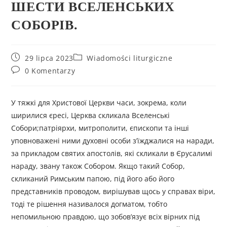
ШЕСТИ ВСЕЛЕНСЬКИХ
СОБОРІВ.
29 lipca 2023
Wiadomości liturgiczne
0 Komentarzy
У тяжкі для Христової Церкви часи, зокрема, коли
ширилися єресі, Церква скликала Вселенські
Собори;патріярхи, митрополити, єпископи та інші
уповноважені ними духовні особи з’їжджалися на наради,
за прикладом святих апостолів, які скликали в Єрусалимі
нараду, звану також Собором. Якщо такий Собор,
скликаний Римським папою, під його або його
представників проводом, вирішував щось у справах віри,
тоді те рішення називалося догматом, тобто
непомильною правдою, що зобов’язує всіх вірних під