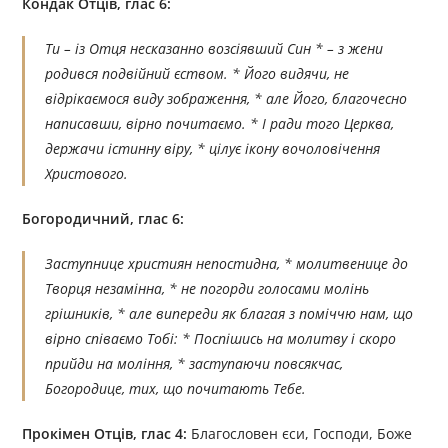
Кондак Отців, глас 6:
Ти – із Отця несказанно возсіявший Син * – з жени
родився подвійний єством. * Його видячи, не
відрікаємося виду зображення, * але Його, благочесно
написавши, вірно почитаємо. * I ради того Церква,
держачи істинну віру, * цілує ікону вочоловічення
Христового.
Богородичний, глас 6:
Заступнице християн непостидна, * молитвенице до
Творця незамінна, * не погорди голосами молінь
грішників, * але випереди як благая з поміччю нам, що
вірно співаємо Тобі: * Поспішись на молитву і скоро
прийди на моління, * заступаючи повсякчас,
Богородице, тих, що почитають Тебе.
Прокімен Отців, глас 4:
Благословен єси, Господи, Боже