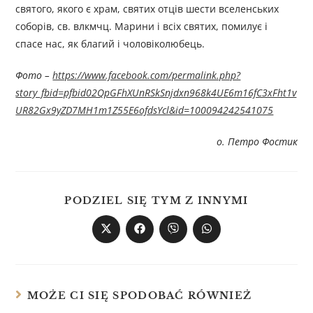
святого, якого є храм, святих отців шести вселенських
соборів, св. влкмчц. Марини і всіх святих, помилує і
спасе нас, як благий і чоловіколюбець.
Фото –
https://www.facebook.com/permalink.php?
story_fbid=pfbid02QpGFhXUnRSkSnjdxn968k4UE6m16fC3xFht1v
UR82Gx9yZD7MH1m1Z55E6ofdsYcl&id=100094242541075
о. Петро Фостик
PODZIEL SIĘ TYM Z INNYMI
MOŻE CI SIĘ SPODOBAĆ RÓWNIEŻ