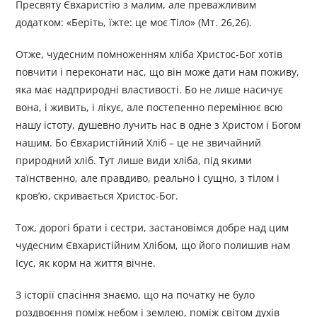
Пресвяту Євхаристію з малим, але преважливим
додатком: «Беріть, їжте: це моє Тіло» (Мт. 26,26).
Отже, чудесним помноженням хліба Христос-Бог хотів
повчити і переконати нас, що він може дати нам поживу,
яка має надприродні властивості. Бо не лише насичує
вона, і живить, і лікує, але постепенно перемінює всю
нашу істоту, душевно лучить нас в одне з Христом і Богом
нашим. Бо Євхаристійний Хліб – це не звичайний
природний хліб. Тут лише види хліба, під якими
таїнственно, але правдиво, реально і сущно, з тілом і
кров’ю, скривається Христос-Бог.
Тож, дорогі брати і сестри, застановімся добре над цим
чудесним Євхаристійним Хлібом, що його полишив нам
Ісус, як корм на життя вічне.
З історії спасіння знаємо, що на початку не було
роздвоєння поміж небом і землею, поміж світом духів