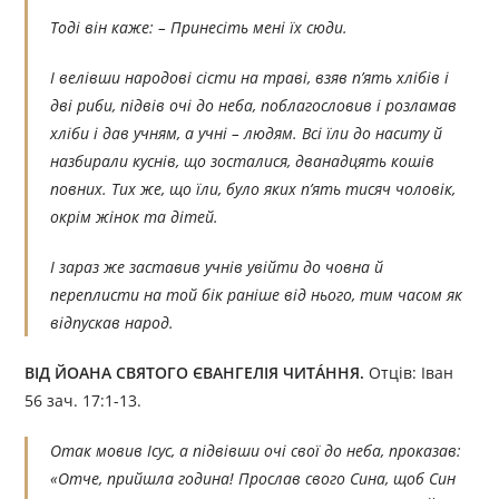
Тоді він каже: – Принесіть мені їх сюди.
І велівши народові сісти на траві, взяв п’ять хлібів і
дві риби, підвів очі до неба, поблагословив і розламав
хліби і дав учням, а учні – людям. Всі їли до наситу й
назбирали куснів, що зосталися, дванадцять кошів
повних. Тих же, що їли, було яких п’ять тисяч чоловік,
окрім жінок та дітей.
І зараз же заставив учнів увійти до човна й
переплисти на той бік раніше від нього, тим часом як
відпускав народ.
ВІД
ЙОАНА
СВЯТОГО ЄВАНГЕЛІЯ ЧИТÁННЯ.
Отців: Іван
56 зач. 17:1-13.
Отак мовив Ісус, а підвівши очі свої до неба, проказав:
«Отче, прийшла година! Прослав свого Сина, щоб Син