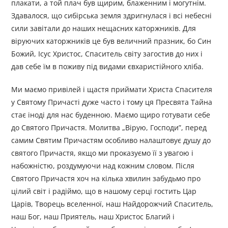
плакати, а той плач був щирим, блаженним і могутнім.
Здавалося, що сибірська земля здригнулася і всі небесні
сили завітали до наших нещасних каторжників. Для
віруючих каторжників це був величний празник, бо Син
Божий, Ісус Христос, Спаситель світу загостив до них і
дав себе їм в поживу під видами євхаристійного хліба.
Ми маємо привілей і щастя приймати Христа Спасителя
у Святому Причасті дуже часто і тому ця Пресвята Тайна
стає іноді для нас буденною. Маємо щиро готувати себе
до Святого Причастя. Молитва „Вірую, Господи”, перед
самим Святим Причастям особливо налаштовує душу до
святого Причастя, якщо ми проказуємо її з увагою і
набожністю, роздумуючи над кожним словом. Після
Святого Причастя хоч на кілька хвилин забудьмо про
цілий світ і радіймо, що в нашому серці гостить Цар
Царів, Творець вселенної, наш Найдорожчий Спаситель,
наш Бог, наш Приятель, наш Христос Благий і