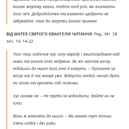
Богові жертву хвали, тобто плід уст, які визнають
його ім’я. Добродійства та взаємної щедроти не
забувайте: такі бо жертви Богові приємні.
ВІД МАТЕЯ СВЯТОГО ЄВАНГЕЛІЯ ЧИТÁННЯ.
Ряд.: Мт. 58
зач. 14, 14-22.
Того часу, побачив Ісус силу народу і змилосердився над
ними та вигоїв їхніх недужих. Як же настав вечір,
підійшли до нього його учні й кажуть: – Пустинне це
місце та й час минув уже. Відпусти людей, нехай ідуть
по селах та куплять собі поживи.
Ісус сказав їм: – Не треба їм відходити: дайте ви їм
їсти.
Вони ж мовлять до нього: – Ми маємо тут тільки
п’ять хлібів і дві риби.