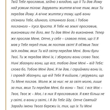
Твій Тебе прославив, згідно з владою, що її Ти дав Йому
над усяким тілом: дарувати життя вічне тим, яких Ти
передав Йому. А вічне життя у тому, щоб вони
спізнали Тебе, єдиного, істинного Бога, і Тобою
посланого – Ісуса Христа. Я Тебе на землі прославив,
виконавши те діло, яке Ти дав Мені до виконання. Тепер
же прослав Мене, Отче, у себе – славою тією, що її Я
мав у Тебе перед тим, як постав світ! Я об’явив Твоє
ім’я людям, яких Ти від світу передав Мені. Вони були
Твої, Ти ж передав Мені їх, і зберегли вони слово Твоє.
Нині збагнули вони, що все, тобою дане Мені – від Тебе;
слова бо, Тобою Мені дані, Я їм дав, і сприйняли вони їх,
і справді збагнули, що від Тебе Я вийшов, і увірували, що
Ти Мене послав. Молю ж за них: не за світ молю, лише
за тих, яких Ти передав Мені, бо вони – Твої. І все Моє –
Твоє, Твоє ж – Моє, і в них Я прославився. Я вже більш не
у світі, а вони у світі, і Я до Тебе йду. Отче Святий!
Заради імени Твого бережи їх, тих, що їх Ти Мені