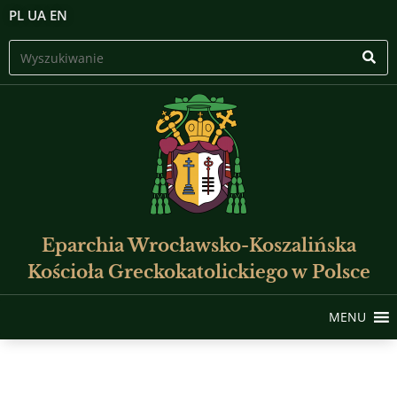
PL
UA
EN
Eparchia Wrocławsko-Koszalińska
Kościoła Greckokatolickiego w Polsce
MENU