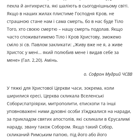
пекла й антихриста, які шаліють в сьогоднішньому світі.
Якщо в наших жилах плистиме Господня Кров, не
страшною стане нам і сама смерть, бо в нас буде Тіло
Того, хто своєю смертю – нашу смерть подолав. Якщо
часто споживатимемо Тіло і Кров Христову, зможемо
сміло зі св. Павлом закликати: „Живу вже не я, а живе
Христос у мені… який полюбив мене і видав себе за
мене» (Гал. 2,20). Амінь.
о. Софрон Мудрий ЧСВВ
У тяжкі для Христової Церкви часи, зокрема, коли
ширилися єресі, Церква скликала Вселенські
Собори;патріярхи, митрополити, єпископи та інші
уповноважені ними духовні особи з’їжджалися на наради,
за прикладом святих апостолів, які скликали в Єрусалимі
нараду, звану також Собором. Якщо такий Собор,
скликаний Римським папою, під його або його