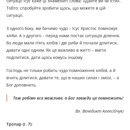
ситуації Ісус каже ці знамениті слова: «Дайте ви їм їсти».
Тобто: спробуйте зробити щось, що можете в цій
ситуації.
З одного боку, ми бачимо чудо – Ісус Христос помножує
хліби. А з другого – перед нами постає ситуація ділення,
бо люди мали п’ять хлібів і дві риби й почали ділитися,
давати одні одним. Як це важливо в житті – вміти
поділитися, дати щось комусь іншому.
Господь не тільки робить чудо помноження хлібів, а й
вчить ділитися, давати те, що в наших силах і змозі, – а
Бог доповнить.
Тож робімо все можливе, а Бог завжди це помножить!
Вл. Венедикт Алексійчук)
Тропар (г. 7):