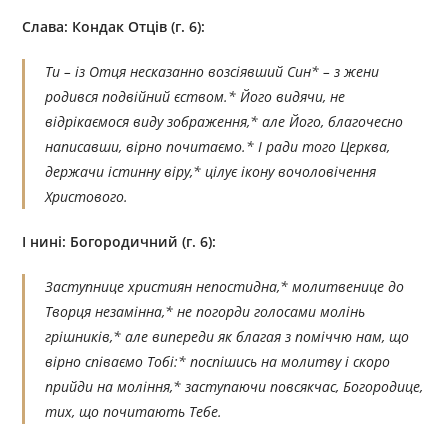
Слава: Кондак Отців (г. 6):
Ти – із Отця несказанно возсіявший Син* – з жени
родився подвійний єством.* Його видячи, не
відрікаємося виду зображення,* але Його, благочесно
написавши, вірно почитаємо.* I ради того Церква,
держачи істинну віру,* цілує ікону вочоловічення
Христового.
І нині: Богородичний (г. 6):
Заступнице християн непостидна,* молитвенице до
Творця незамінна,* не погорди голосами молінь
грішників,* але випереди як благая з поміччю нам, що
вірно співаємо Тобі:* поспішись на молитву і скоро
прийди на моління,* заступаючи повсякчас, Богородице,
тих, що почитають Тебе.