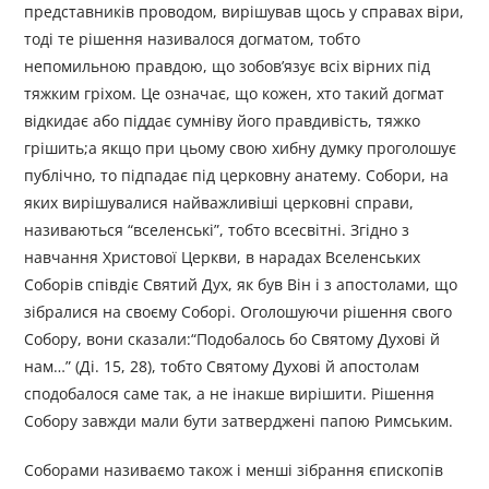
представників проводом, вирішував щось у справах віри,
тоді те рішення називалося догматом, тобто
непомильною правдою, що зобов’язує всіх вірних під
тяжким гріхом. Це означає, що кожен, хто такий догмат
відкидає або піддає сумніву його правдивість, тяжко
грішить;а якщо при цьому свою хибну думку проголошує
публічно, то підпадає під церковну анатему. Собори, на
яких вирішувалися найважливіші церковні справи,
називаються “вселенські”, тобто всесвітні. Згідно з
навчання Христової Церкви, в нарадах Вселенських
Соборів співдіє Святий Дух, як був Він і з апостолами, що
зібралися на своєму Соборі. Оголошуючи рішення свого
Собору, вони сказали:“Подобалось бо Святому Духові й
нам…” (Ді. 15, 28), тобто Святому Духові й апостолам
сподобалося саме так, а не інакше вирішити. Рішення
Собору завжди мали бути затверджені папою Римським.
Соборами називаємо також і менші зібрання єпископів