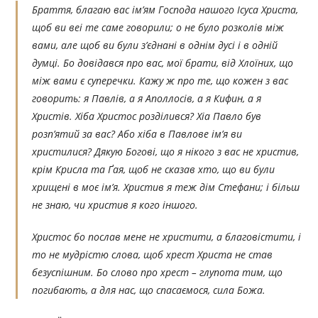
Браття, благаю вас ім’ям Господа нашого Ісуса Христа,
щоб ви веі те саме говорили; о не було розколів між
вами, але щоб ви були з’єднані в однім дусі і в одній
думці. Бо довідався про вас, мої брати, від Хлоїних, що
між вами є суперечки. Кажу ж про те, що кожен з вас
говорить: я Павлів, а я Аполлосів, а я Кифин, а я
Христів. Хіба Христос розділився? Хіа Павло був
розп’ятий за вас? Або хіба в Павлове ім’я ви
христилися? Дякую Богові, що я нікого з вас не христив,
крім Крисла та Ґая, щоб не сказав хто, що ви були
хрищені в моє ім’я. Христив я теж дім Стефани; і більш
не знаю, чи христив я кого іншого.
Христос бо послав мене не христити, а благовістити, і
то не мудрістю слова, щоб хрест Христа не став
безуспішним. Бо слово про хрест – глупота тим, що
погибають, а для нас, що спасаємося, сила Божа.