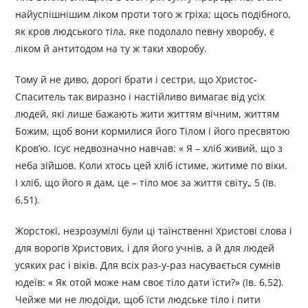
найуспішнішим ліком проти того ж гріха; щось подібного,
як кров людського тіла, яке подолало певну хворобу, є
ліком й антитодом на ту ж таки хворобу.
Тому й не диво, дорогі брати і сестри, що Христос-
Спаситель так виразно і настійливо вимагає від усіх
людей, які лише бажають жити життям вічним, життям
Божим, щоб вони кормилися його Тілом і його пресвятою
Кров’ю. Ісус недвозначно навчав: « Я – хліб живий, що з
неба зійшов. Коли хтось цей хліб істиме, житиме по віки.
І хліб, що його я дам, це – тіло моє за життя світу„ 5 (Ів.
6,51).
Жорстокі, незрозумілі були ці таїнственні Христові слова і
для ворогів Христових, і для його учнів, а й для людей
усяких рас і віків. Для всіх раз-у-раз насувається сумнів
юдеїв: « Як отой може нам своє тіло дати їсти?» (Ів. 6,52).
Чейже ми не людоїди, щоб їсти людське тіло і пити