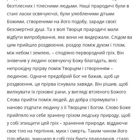
безтілесних і тілесними людьми. Наші прародичі були в
стані ласки освячуючої, були улюбленими дітьми
Божими, створеними на його подобу, заради своєї
безсмертної душі. Та з волі Творця прародичі мали
відбути випробування, яке вони не видержали. Слідом ва
цим прийшло роздвоєння, роздор поміж духом і тілом,
між небом і землею, – сподіяно первородний гріх. Він
знівечив у людині освячуючу Божу благодать, вніс
непрохідну прірву поміж Творцем і створінням –
людиною. Одначе предобрий Бог не бажав, щоб це
роздвоєння, ця прірва існувала завжди. Він рішив, щоб
вилікувати їх гріховні рани, у вигляді втіленого Божого
Слова прийти поміж людей, до добра спрямувати і
наново з’єдпати людину з її Творцем і Богом. Слово Боже
прийпяло на себе зранену гріхом людську природу, щоб
у собі зпищити цей гріх – зранення природи, віддаючи
своє тіло на терпіння, муки і смерть. Таким чином його
тіло вбило, знищило в собі гріх бунту прародичів, стало