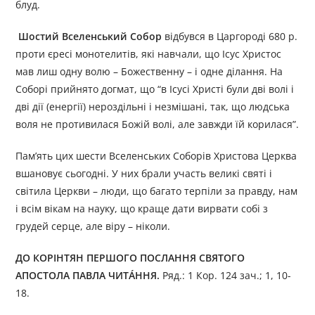
блуд.
Шостий Вселенський Собор
відбувся в Царгороді 680 р.
проти єресі монотелитів, які навчали, що Ісус Христос
мав лиш одну волю – Божественну – і одне ділання. На
Соборі прийнято догмат, що “в Ісусі Христі були дві волі і
дві дії (енергії) нероздільні і незмішані, так, що людська
воля не противилася Божій волі, але завжди їй корилася”.
Пам’ять цих шести Вселенських Соборів Христова Церква
вшановує сьогодні. У них брали участь великі святі і
світила Церкви – люди, що багато терпіли за правду, нам
і всім вікам на науку, що краще дати вирвати собі з
грудей серце, але віру – ніколи.
ДО КОРІНТЯН ПЕРШОГО ПОСЛАННЯ СВЯТОГО
АПОСТОЛА ПАВЛА ЧИТÁННЯ.
Ряд.: 1 Кор. 124 зач.; 1, 10-
18.