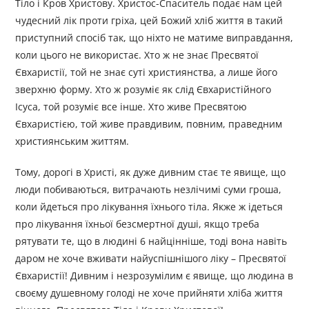
Тіло і Кров Христову. Христос-Спаситель подає нам цей
чудесний лік проти гріха, цей Божий хліб життя в такий
приступний спосіб так, що ніхто не матиме виправдання,
коли цього не використає. Хто ж не знає Пресвятої
Євхаристії, той не знає суті християнства, а лише його
зверхню форму. Хто ж розуміє як слід Євхаристійного
Ісуса, той розуміє все інше. Хто живе Пресвятою
Євхаристією, той живе правдивим, повним, праведним
християнським життям.
Тому, дорогі в Христі, як дуже дивним стає те явище, що
люди побиваються, витрачають незлічимі суми гроша,
коли йдеться про лікування їхнього тіла. Якже ж ідеться
про лікування їхньої безсмертної душі, якщо треба
рятувати те, що в людині 6 найцінніше, тоді вона навіть
даром не хоче вживати найуспішнішого ліку – Пресвятої
Євхаристії! Дивним і незрозумілим є явище, що людина в
своєму душевному голоді не хоче прийняти хліба життя