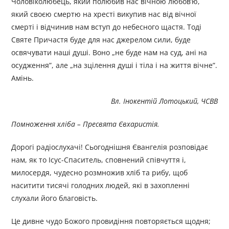
Чоловіколюбець, який полюбив нас вічною любов’ю,
який своєю смертю на хресті викупив нас від вічної
смерті і відчинив нам вступ до небесного щастя. Тоді
Святе Причастя буде для нас джерелом сили, буде
освячувати наші душі. Воно „не буде нам на суд, ані на
осудження”, але „на зцілення душі і тіла і на життя вічне”.
Амінь.
Вл. Інокентій Лотоцький, ЧСВВ
Помноження хліба – Пресвята Євхаристія.
Дорогі радіослухачі! Сьогоднішня Євангелія розповідає
нам, як то Ісус-Спаситель, сповнений співчуття і,
милосердя, чудесно розмножив хліб та рибу, щоб
наситити тисячі голодних людей, які в захопленні
слухали його благовість.
Це дивне чудо Божого провидіння повторяється щодня;