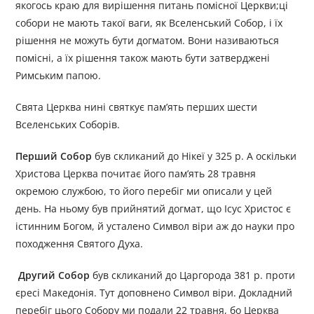
якогось краю для вирішення питань помісної Церкви;ці
собори не мають такої ваги, як Вселенський Собор, і їх
рішення не можуть бути догматом. Вони називаються
помісні, а їх рішення також мають бути затверджені
Римським папою.
Свята Церква нині святкує пам’ять перших шести
Вселенських Соборів.
Перший Собор
був скликаний до Нікеї у 325 р. А оскільки
Христова Церква почитає його пам’ять 28 травня
окремою службою, то його перебіг ми описали у цей
день. На ньому був прийнятий догмат, що Ісус Христос є
істинним Богом, й усталено Символ віри аж до науки про
походження Святого Духа.
Другий Собор
був скликаний до Царгорода 381 р. проти
єресі Македонія. Тут доповнено Символ віри. Докладний
перебіг цього Собору ми подали 22 травня, бо Церква