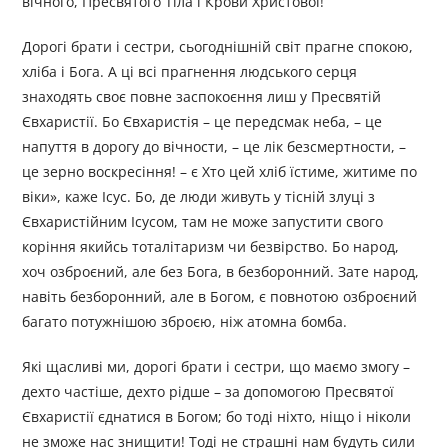
вічного, Пресвятого Тіла і Крови Христової!
Дорогі брати і сестри, сьогоднішній світ прагне спокою,
хліба і Бога. А ці всі прагнення людського серця
знаходять своє повне заспокоєння лиш у Пресвятій
Євхаристії. Бо Євхаристія – це передсмак неба, – це
напуття в дорогу до вічности, – це лік безсмертности, –
це зерно воскресіння! – є Хто цей хліб їстиме, житиме по
віки», каже Ісус. Бо, де люди живуть у тісній злуці з
Євхаристійним Ісусом, там не може запустити свого
коріння якийсь тоталітаризм чи безвірство. Бо народ,
хоч озброєний, але без Бога, в безборонний. Зате народ,
навіть безборонний, але в Богом, є повнотою озброєний
багато потужнішою зброєю, ніж атомна бомба.
Які щасливі ми, дорогі брати і сестри, що маємо змогу –
дехто частіше, дехто рідше – за допомогою Пресвятої
Євхаристії єднатися в Богом; бо тоді ніхто, ніщо і ніколи
не зможе нас знищити! Тоді не страшні нам будуть сили