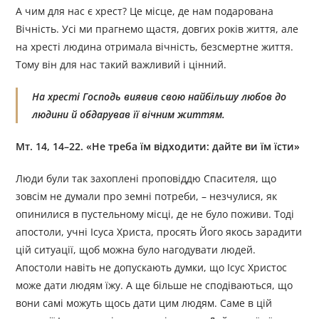
А чим для нас є хрест? Це місце, де нам подарована
Вічність. Усі ми прагнемо щастя, довгих років життя, але
на хресті людина отримала вічність, безсмертне життя.
Тому він для нас такий важливий і цінний.
На хресті Господь виявив свою найбільшу любов до
людини й обдарував її вічним життям.
Мт. 14, 14–22. «Не треба їм відходити: дайте ви їм їсти»
Люди були так захоплені проповіддю Спасителя, що
зовсім не думали про земні потреби, – незчулися, як
опинилися в пустельному місці, де не було поживи. Тоді
апостоли, учні Ісуса Христа, просять Його якось зарадити
цій ситуації, щоб можна було нагодувати людей.
Апостоли навіть не допускають думки, що Ісус Христос
може дати людям їжу. А ще більше не сподіваються, що
вони самі можуть щось дати цим людям. Саме в цій