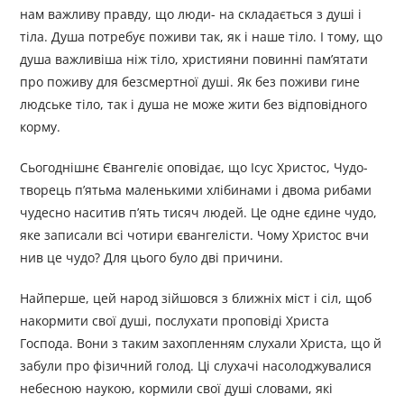
нам важливу правду, що люди- на складається з душі і
тіла. Душа потребує поживи так, як і наше тіло. І тому, що
душа важливіша ніж тіло, християни повинні пам’ятати
про поживу для безсмертної душі. Як без поживи гине
людське тіло, так і душа не може жити без відповідного
корму.
Сьогоднішнє Євангеліє оповідає, що Ісус Христос, Чудо-
творець п’ятьма маленькими хлібинами і двома рибами
чудесно наситив п’ять тисяч людей. Це одне єдине чудо,
яке записали всі чотири євангелісти. Чому Христос вчи
нив це чудо? Для цього було дві причини.
Найперше, цей народ зійшовся з ближніх міст і сіл, щоб
накормити свої душі, послухати проповіді Христа
Господа. Вони з таким захопленням слухали Христа, що й
забули про фізичний голод. Ці слухачі насолоджувалися
небесною наукою, кормили свої душі словами, які