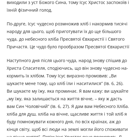
виходили з уст Божого Сина, тому Ісус Христос заспокоїв і
їхній фізичний голод.
По-друге, Ісус чудесно розмножив хліб і накормив тисячі
народу для цього, щоб приготувати їх до ще більшого
чуда, до небесного хліба Пресвятої Євхаристії і Святого
Причастя. Це чудо було прообразом Пресвятої Євхаристії
Наступного дня після цього чуда, народ знову спішив до
Христа Спасителя, сподіючись, що він знову чудесно на-
кормить їх хлібом. Тому Ісус виразно промовив: „Ви
шукаєте мене тому, що хліб їли і наситилися” (Ів. 6, 26).
Ви шукаєте му їжу, яка проминає. Я вам кажу: ви шукайте
„му їжу, яка залишається на життя вічне, – яку ж дасть
вам Син Чоловічий” (Ів. 6, 27). Я дам вам Небесного Хліба.
хліба для душ, хліба на вічне, щасливе життя і той хліб я
буду помножувати кожного дня, по всіх країнах, аж до
кінця світу, щоб всі люди на землі могли його споживати
на вічне життя”. Потім Ісус Христос ясно промовив: „Я –