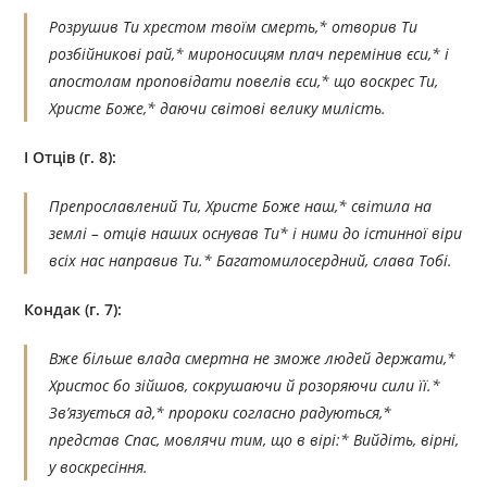
Розрушив Ти хрестом твоїм смерть,* отворив Ти
розбійникові рай,* мироносицям плач перемінив єси,* і
апостолам проповідати повелів єси,* що воскрес Ти,
Христе Боже,* даючи світові велику милість.
I Отців (г. 8):
Препрославлений Ти, Христе Боже наш,* світила на
землі – отців наших оснував Ти* і ними до істинної віри
всіх нас направив Ти.* Багатомилосердний, слава Тобі.
Кондак (г. 7):
Вже більше влада смертна не зможе людей держати,*
Христос бо зійшов, сокрушаючи й розоряючи сили її.*
Зв’язується ад,* пророки согласно радуються,*
представ Спас, мовлячи тим, що в вірі:* Вийдіть, вірні,
у воскресіння.