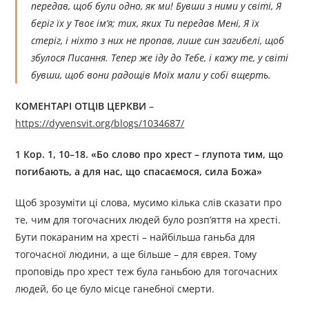
передав, щоб були одно, як ми! Бувши з ними у світі, Я
беріг їх у Твоє ім’я; тих, яких Ти передав Мені, Я їх
стеріг, і ніхто з них не пропав, лише син загибелі, щоб
збулося Писання. Тепер же іду до Тебе, і кажу те, у світі
бувши, щоб вони радощів Моїх мали у собі вщерть.
КОМЕНТАРІ ОТЦІВ ЦЕРКВИ
–
https://dyvensvit.org/blogs/1034687/
1 Кор. 1, 10–18. «Бо слово про хрест – глупота тим, що
погибають, а для нас, що спасаємося, сила Божа»
Щоб зрозуміти ці слова, мусимо кілька слів сказати про
те, чим для тогочасних людей було розп’яття на хресті.
Бути покараним на хресті – найбільша ганьба для
тогочасної людини, а ще більше – для єврея. Тому
проповідь про хрест теж була ганьбою для тогочасних
людей, бо це було місце ганебної смерти.