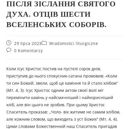
ПІСЛЯ ЗІСЛАННЯ СВЯТОГО
ДУХА. ОТЦІВ ШЕСТИ
ВСЕЛЕНСЬКИХ СОБОРІВ.
29 lipca 2023
Wiadomości liturgiczne
0 Komentarzy
Коли Ісус Христос постив на пустелі сорок днів,
приступив до нього спокусник-сатана промовив: «Коли
ти син Божий, звели, щоб це каміння та й стало хлібом”
(Мт. 4, 3). Ісус Христос одним актом своєї волі міг
перемінити камінь у найсмачніший і найкорисніший
хліб, але він цього не зробив. При цьому Христос
Спаситель проказав: „Чоло- вік житиме не самим хлібом,
але кожним словом, що виходить з уст Божих” (Мт. 4, 4).
Цими словами Божественний наш Спаситель пригадав