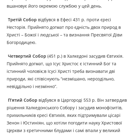
вшановує його окремою службою у цей день.
Третій Собор
відбувся в Ефесі 431 р. проти єресі
Несторія. Прийнято догмат про єдність двох природ в
Христі – Божої і людської – та визнання Пресвятої Діви
Богородицею.
Четвертий Собор
(451 р.) в Халкедоні засудив Євтихія.
Прийнято догмат, що Ісус Христос є істинний Бог та
істинний чоловік;в Ісусі Христі треба визнавати дві
природи, які співіснують “незмішано, нероздільно,
невіддільно і незмінно”.
П’ятий Собор
відбувся в Царгороді 553 р. Він затвердив
рішення Халкедонського Собору і засудив монофізитів,
прихильників єресі Євтихія, яких підтримували цісарі
Зенон і Юстиніян, що хотіли погодити науку Христової
Церкви з єретичними блудами і самі впали у великий