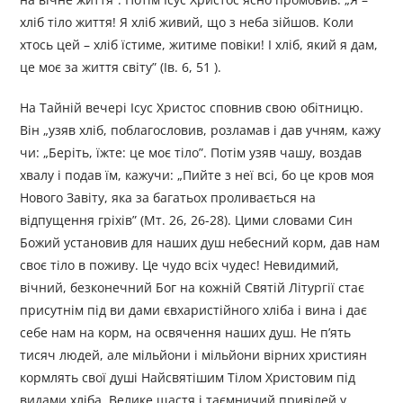
хліб тіло життя! Я хліб живий, що з неба зійшов. Коли
хтось цей – хліб їстиме, житиме повіки! І хліб, який я дам,
це моє за життя світу” (Ів. 6, 51 ).
На Тайній вечері Ісус Христос сповнив свою обітницю.
Він „узяв хліб, поблагословив, розламав і дав учням, кажу
чи: „Беріть, їжте: це моє тіло”. Потім узяв чашу, воздав
хвалу і подав їм, кажучи: „Пийте з неї всі, бо це кров моя
Нового Завіту, яка за багатьох проливається на
відпущення гріхів” (Мт. 26, 26-28). Цими словами Син
Божий установив для наших душ небесний корм, дав нам
своє тіло в поживу. Це чудо всіх чудес! Невидимий,
вічний, безконечний Бог на кожній Святій Літургії стає
присутнім під ви дами євхаристійного хліба і вина і дає
себе нам на корм, на освячення наших душ. Не п’ять
тисяч людей, але мільйони і мільйони вірних християн
кормлять свої душі Найсвятішим Тілом Христовим під
видами хліба. Велике щастя і таємничий привілей у