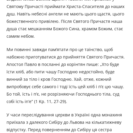
Святому Причасті приймати Христа-Спасителя до наших
душ. Навіть небесні ангели не мають цього щастя, цього
божественного привілею. Після Святого Причастя наша
душа стає мешканням Божого Сина, храмом Божим, стає
самим небом.
Ми повинні завжди пам’ятати про це таїнство, щоб
набожно приготуватися до прийняття Святого Причастя.
Апостол Павло в посланні до корінтян пише: „Хто буде
їсти хліб, або пити чашу Господню недостойно, буде
винний за тіло і кров Господню. Хай, отже, кожний
випробовує себе самого і тоді їсть цей хліб і п’є цю чашу.
Бо той, їсть і п’є, не розрізняючи Господнього тіла, суд
собі їсть in’e” (1 Kp. 11, 27-29).
У часи переслідування церкви в Україні одна монахиня
приїхала з далекого Сибіру до Львова на кількатижневу
відпустку. Перед поверненням до Сибіру ця сестра