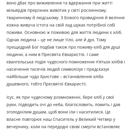
воно дбає про виживлення та вдержання при житті
мільярдів прерізних животик у світі рослинному,
тваринному й людському. З Божого провидіння й веління
кожна живуча істота на свій лад шукає потрібної собі
поживи. Основною ж поживою для життя людини є хліб.
Однак людина – це не лише тіло, але й дух. Тому
прещедрий Бог подбав також про поживу-хліб для душі
людини, а ним в Пресвята Євхаристія. І саме
євангельська подія чудесного помноження п’ятьох хлібів і
насичення тисячів людей символізує і предсказує
найбільше чудо Христове – встановлення хліба
душевного, тобто Пресвятої Євхаристії.
Ісус, як при чудесному розмноженні, бере хліб у свої
руки, підводить очі до неба, благословить, ломить і дав
зголоднілим душам, щоб вони їли і наситилися. Це
власне повторює наш Спаситель у Великий Четвер у
вечернику, коли на передодні свові смерти встановляє