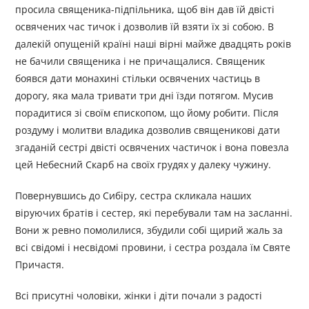
просила священика-підпільника, щоб він дав їй двісті
освячених час тичок і дозволив їй взяти їх зі собою. В
далекій опущеній країні наші вірні майже двадцять років
не бачили священика і не причащалися. Священик
боявся дати монахині стільки освячених частиць в
дорогу, яка мала тривати три дні їзди потягом. Мусив
порадитися зі своїм єпископом, що йому робити. Після
роздуму і молитви владика дозволив священикові дати
згаданій сестрі двісті освячених частичок і вона повезла
цей Небесний Скарб на своїх грудях у далеку чужину.
Повернувшись до Сибіру, сестра скликала наших
віруючих братів і сестер, які перебували там на засланні.
Вони ж ревно помолилися, збудили собі щирий жаль за
всі свідомі і несвідомі провини, і сестра роздала їм Святе
Причастя.
Всі присутні чоловіки, жінки і діти почали з радості