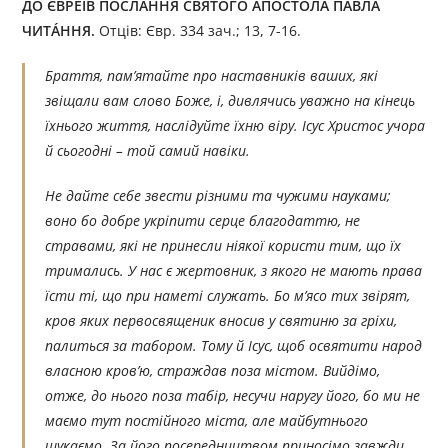
ДО ЄВРЕЇВ ПОСЛАННЯ СВЯТОГО АПОСТОЛА ПАВЛА
ЧИТÁННЯ.
Отців: Євр. 334 зач.; 13, 7-16.
Браття, пам’ятайте про наставників ваших, які
звіщали вам слово Боже, і, дивлячись уважно на кінець
їхнього життя, наслідуйте їхню віру. Ісус Христос учора
й сьогодні – той самий навіки.
Не дайте себе звести різними та чужими науками;
воно бо добре укріпити серце благодаттю, не
стравами, які не принесли ніякої користи тим, що їх
тримались. У нас є жертовник, з якого не мають права
їсти ті, що при наметі служать. Бо м’ясо тих звірят,
кров яких первосвященик вносив у святиню за гріхи,
палиться за табором. Тому й Ісус, щоб освятити народ
власною кров’ю, страждав поза містом. Вийдімо,
отже, до нього поза табір, несучи наругу його, бо ми не
маємо тут постійного міста, але майбутнього
шукаємо. За його посередництвом приносімо завжди