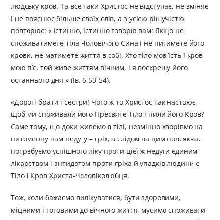
людську кров. Та все таки Христос не відступає, не зміняє
і не пояснює більше своїх слів, а з усією рішучістю
повторює: « Істинно, істинно говорю вам: Якщо не
споживатимете тіла Чоловічого Сина і не питимете його
крови, не матимете життя в собі. Хто тіло мов їсть і кров
мою п’є, той живе життям вічним, і я воскрешу його
останнього дня » (Ів. 6,53-54).
«Дорогі брати і сестри! Чого ж то Христос так настоює,
щоб ми споживали його Пресвяте Тіло і пили його Кров?
Саме тому, що доки живемо в тілі, незмінно хворівмо на
питоменну нам недугу – гріх, а слідом ва цим повсякчас
потребуємо успішного ліку проти цієї ж недуги єдиним
лікарством і антидотом проти гріха й упадків людини є
Тіло і Кров Христа-Чоловіколюбця.
Тож, коли бажаємо вилікуватися, бути здоровими,
міцними і готовими до вічного життя, мусимо споживати