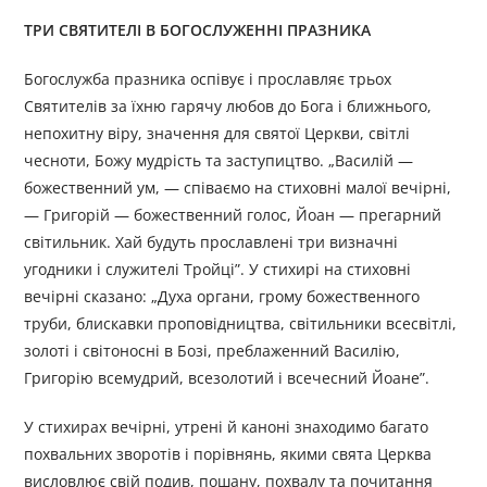
ТРИ СВЯТИТЕЛІ В БОГОСЛУЖЕННІ ПРАЗНИКА
Богослужба празника оспівує і прославляє трьох
Святителів за їхню гарячу любов до Бога і ближнього,
непохитну віру, значення для святої Церкви, світлі
чесноти, Божу мудрість та заступицтво. „Василій —
божественний ум, — співаємо на стиховні малої вечірні,
— Григорій — божественний голос, Йоан — прегарний
світильник. Хай будуть прославлені три визначні
угодники і служителі Тройці”. У стихирі на стиховні
вечірні сказано: „Духа органи, грому божественного
труби, блискавки проповідництва, світильники всесвітлі,
золоті і світоносні в Бозі, преблаженний Василію,
Григорію всемудрий, всезолотий і всечесний Йоане”.
У стихирах вечірні, утрені й каноні знаходимо багато
похвальних зворотів і порівнянь, якими свята Церква
висловлює свій подив, пошану, похвалу та почитання