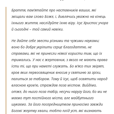
Браття, пам’ятайте про наставників ваших, які
звіщали вам слово Боже, і, дивлячись уважно на кінець
їхнього життя, наслідуйте їхню віру. Ісус Христос учора
й сьогодні – той самий навіки.
Не дайте себе звести різними та чужими науками;
воно бо добре укріпити серце благодаттю, не
стравами, які не принесли ніякої користи тим, що їх
тримались. У нас є жертовник, з якого не мають права
їсти ті, що при наметі служать. Бо м’ясо тих звірят,
кров яких первосвященик вносив у святиню за гріхи,
палиться за табором. Тому й Ісус, щоб освятити народ
власною кров’ю, страждав поза містом. Вийдімо,
отже, до нього поза табір, несучи наругу його, бо ми не
маємо тут постійного міста, але майбутнього
шукаємо. За його посередництвом приносімо завжди
Богові жертву хвали, тобто плід уст, які визнають