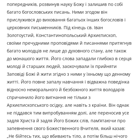
попередників, розвинув науку Божу і залишив по собі
багато богословських писань. Ними згодом він
прислужився до виховання багатьох інших богословів і
церковних письменників. Під кінець св. Іван
Золотоустий, Константинопольський Архиєпископ,
своїми пречудними проповідями й писаннями притягнув
багато молодців не лише до духовного стану, але також
до монашого життя. Його слова западали глибоко в серця
молоді й старших людей, заохочували їх прийняти
Заповіді Божі й жити згідно з ними у їхньому що денному
житті. Його повне запалу навчання і відважна поведінка
відносно неморального й безбожного життя володарів
спричинило його вигнання не тільки з
Архиєпископського осідку, але навіть з країни. Він однак
не піддався тим випробуванням долі, але переносив усе
задля Христа й задля Його Божих слів, пам’ятаючи про
запевнення свого Божественного Вчителя, який казав:
„Не бійтесь тих, що вбивають тіло, а потім більш нічого