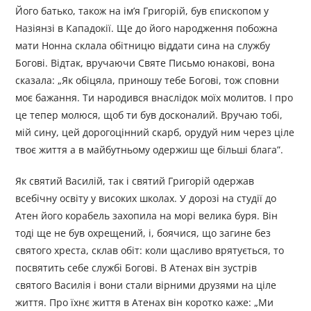
Його батько, також на ім’я Григорій, був єпископом у
Назіянзі в Кападокії. Ще до його народження побожна
мати Нонна склала обітницю віддати сина на службу
Богові. Відтак, вручаючи Святе Письмо юнакові, вона
сказала: „Як обіцяла, приношу тебе Богові, тож сповни
моє бажання. Ти народився внаслідок моїх молитов. І про
це тепер молюся, щоб ти був досконалий. Вручаю тобі,
мій сину, цей дорогоцінний скарб, орудуй ним через ціле
твоє життя а в майбутньому одержиш ще більші блага”.
Як святий Василій, так і святий Григорій одержав
всебічну освіту у високих школах. У дорозі на студії до
Атен його корабель захопила на морі велика буря. Він
тоді ще не був охрещений, і, боячися, що загине без
святого хреста, склав обіт: коли щасливо врятується, то
посвятить себе службі Богові. В Атенах він зустрів
святого Василія і вони стали вірними друзями на ціле
життя. Про їхнє життя в Атенах він коротко каже: „Ми