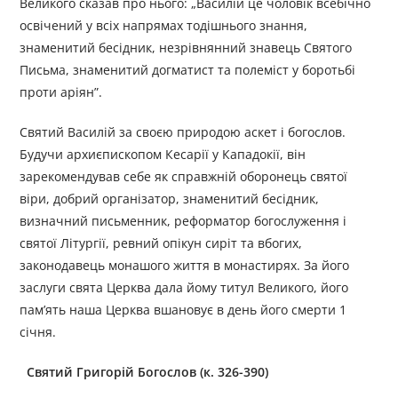
Великого сказав про нього: „Василій це чоловік всебічно
освічений у всіх напрямах тодішнього знання,
знаменитий бесідник, незрівнянний знавець Святого
Письма, знаменитий догматист та полеміст у боротьбі
проти аріян”.
Святий Василій за своєю природою аскет і богослов.
Будучи архиєпископом Кесарії у Кападокії, він
зарекомендував себе як справжній оборонець святої
віри, добрий організатор, знаменитий бесідник,
визначний письменник, реформатор богослуження і
святої Літургії, ревний опікун сиріт та вбогих,
законодавець монашого життя в монастирях. За його
заслуги свята Церква дала йому титул Великого, його
пам’ять наша Церква вшановує в день його смерти 1
січня.
Святий Григорій Богослов (к. 326-390)