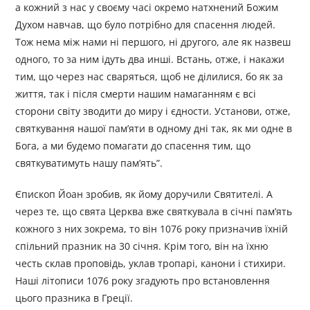
а кожний з нас у своєму часі окремо натхнений Божим
Духом навчав, що було потрібно для спасення людей.
Тож нема між нами ні першого, ні другого, але як назвеш
одного, то за ним ідуть два инші. Встань, отже, і накажи
тим, що через нас сваряться, щоб не ділилися, бо як за
життя, так і після смерти нашим намаганням є всі
сторони світу зводити до миру і єдности. Установи, отже,
святкування нашої пам’яти в одному дні так, як ми одне в
Бога, а ми будемо помагати до спасення тим, що
святкуватимуть нашу пам’ять”.
Єпископ Йоан зробив, як йому доручили Святителі. А
через те, що свята Церква вже святкувала в січні пам’ять
кожного з них зокрема, то він 1076 року призначив їхній
спільний празник на 30 січня. Крім того, він на їхню
честь склав проповідь, уклав тропарі, канони і стихири.
Наші літописи 1076 року згадують про встановлення
цього празника в Греції.