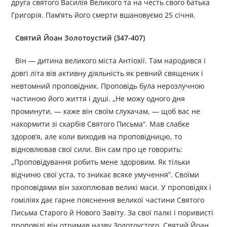
друга святого Василія Великого та на честь свого батька
Григорія. Пам’ять його смерти вшановуємо 25 січня.
Святий Йоан Золотоустий (347-407)
Він — дитина великого міста Антіохії. Там народився і
довгі літа вів активну діяльність як ревний священик і
невтомний проповідник. Проповідь була нерозлучною
частиною його життя і душі. „Не можу одного дня
проминути, — каже він своїм слухачам, — щоб вас не
накормити зі скарбів Святого Письма”. Мав слабке
здоров’я, але коли виходив на проповідницю, то
відновлював свої сили. Він сам про це говорить:
„Проповідування робить мене здоровим. Як тільки
відчиню свої уста, то зникає всяке умучення”. Своїми
проповідями він захоплював великі маси. У проповідях і
гоміліях дає гарне пояснення великої частини Святого
Письма Старого й Нового Завіту. За свої палкі і поривисті
проповіді він отримав назву Золотоустого. Святий Йоан