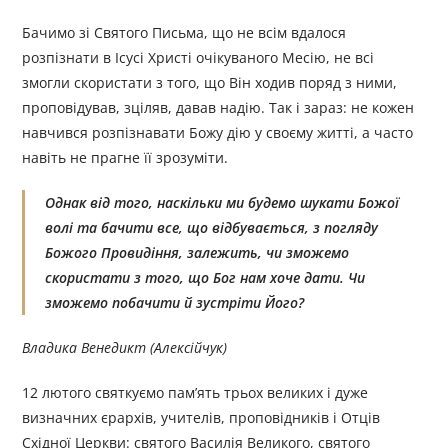
Бачимо зі Святого Письма, що не всім вдалося
розпізнати в Ісусі Христі очікуваного Месію, не всі
змогли скористати з того, що Він ходив поряд з ними,
проповідував, зціляв, давав надію. Так і зараз: не кожен
навчився розпізнавати Божу дію у своєму житті, а часто
навіть не прагне її зрозуміти.
Однак від того, наскільки ми будемо шукати Божої
волі та бачити все, що відбувається, з погляду
Божого Провидіння, залежить, чи зможемо
скористати з того, що Бог нам хоче дати. Чи
зможемо побачити й зустріти Його?
Владика Венедикт (Алексійчук)
12 лютого святкуємо пам’ять трьох великих і дуже
визначних єрархів, учителів, проповідників і Отців
Східної Церкви: святого Василія Великого, святого