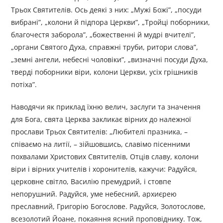
Трьох Святителів. Ось деякі з них: „Мужі Божі”, „посуди
вибрані”, „колони й підпора Церкви”, „Тройці поборники,
благочестя заборола”, „божественні й мудрі вчителі”,
„органи Святого Духа, справжні труби, ритори слова”,
„земні ангели, небесні чоловіки”, „визначні посуди Духа,
тверді поборники віри, колони Церкви, усіх грішників
потіха”.
Наводячи як приклад їхню велич, заслуги та значення
для Бога, свята Церква закликає вірних до належної
прослави Трьох Святителів: „Любителі празника, –
співаємо на литії, – зійшовшись, славімо пісенними
похвалами Христових Святителів, Отців славу, колони
віри і вірних учителів і хоронителів, кажучи: Радуйся,
церковне світло, Василію премудрий, і стовпе
непорушний. Радуйся, уме небесний, архиєрею
преславний, Григорію Богослове. Радуйся, Золотослове,
всезолотий Йоане, покаяння ясний проповіднику. Тож,