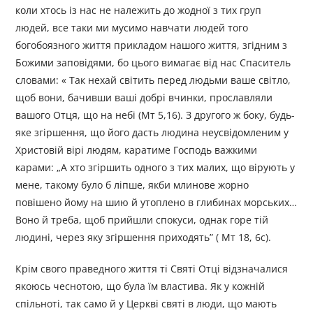
коли хтось із нас не належить до жодної з тих груп
людей, все таки ми мусимо навчати людей того
богобоязного життя прикладом нашого життя, згідним з
Божими заповідями, бо цього вимагає від нас Спаситель
словами: « Так нехай світить перед людьми ваше світло,
щоб вони, бачивши ваші добрі вчинки, прославляли
вашого Отця, що на небі (Мт 5,16). З другого ж боку, будь-
яке згіршення, що його дасть людина неусвідомленим у
Христовій вірі людям, каратиме Господь важкими
карами: „А хто згіршить одного з тих малих, що вірують у
мене, такому було б ліпше, якби млинове жорно
повішено йому на шию й утоплено в глибинах морських…
Воно й треба, щоб прийшли спокуси, однак горе тій
людині, через яку згіршення приходять” ( Мт 18, 6c).
Крім свого праведного життя ті Святі Отці відзначалися
якоюсь чеснотою, що була їм властива. Як у кожній
спільноті, так само й у Церкві святі в люди, що мають