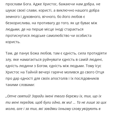
прослави Бога. Адже Христос, бажаючи нам добра, не
шукає своєї слави, користі, а виключно нашого добра
земного і духовного, вічного, бо його любов є
безкорислива, на противагу до того, як це буває між
людьми, де на перше місце іноді старається
протиснутися людське самолюбство чи особиста
користь.
Там, де панує Божа любов, там є єдність, сила протидіяти
злу, яке намагається руйнувати єдність в самій людині,
єдність людини з Богом, єдність між людьми. Тому Ісус
Христос на Тайній вечері гаряче молився до свого Отця
про дар єдності для своїх апостолів і їх послідовників
такими словами:
„Отче святий! Заради імені твого бережи їх, тих, що їх
ти мені передав, щоб були одно, як ми! … Та не лише за цих
молю, але і за тих, які завдяки їхньому слову увірують в