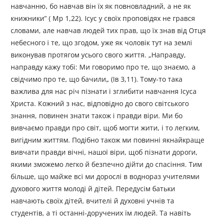
навчанню, бо навчав він їх як повновладний, а не як
книжники” ( Mp 1,22). Ісус у своїх проповідях не грався
словами, але навчав людей тих прав, що їх знав від Отця
небесного і те, що згодом, уже як чоловік тут на землі
виконував протягом усього свого життя. „Направду,
направду кажу тобі: Ми говоримо про те, що знаємо, а
свідчимо про те, що бачили„ (Ів 3,11). Тому-то така
важлива для нас річ пізнати і зглибити навчання Ісуса
Христа. Кожний з нас, відповідно до свого світського
знання, повинен знати також і правди віри. Ми бо
вивчаємо правди про світ, щоб могти жити, і то легким,
вигідним життям. Подібно також ми повинні якнайкраще
вивчати правди вічні, нашої віри, щоб пізнати дороги,
якими зможемо легко й безпечно дійти до спасіння. Тим
більше, що майже всі ми дорослі в воднораз учителями
духового життя молоді й дітей. Передусім батьки
навчають своїх дітей, вчителі й духовні учнів та
студентів, а ті останні-доручених їм людей. Та навіть