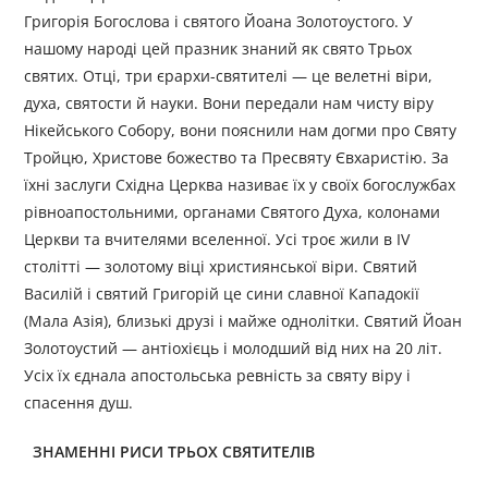
Григорія Богослова і святого Йоана Золотоустого. У
нашому народі цей празник знаний як свято Трьох
святих. Отці, три єрархи-святителі — це велетні віри,
духа, святости й науки. Вони передали нам чисту віру
Нікейського Собору, вони пояснили нам догми про Святу
Тройцю, Христове божество та Пресвяту Євхаристію. За
їхні заслуги Східна Церква називає їх у своїх богослужбах
рівноапостольними, органами Святого Духа, колонами
Церкви та вчителями вселенної. Усі троє жили в IV
столітті — золотому віці християнської віри. Святий
Василій і святий Григорій це сини славної Кападокії
(Мала Азія), близькі друзі і майже однолітки. Святий Йоан
Золотоустий — антіохієць і молодший від них на 20 літ.
Усіх їх єднала апостольська ревність за святу віру і
спасення душ.
ЗНАМЕННІ РИСИ ТРЬОХ СВЯТИТЕЛІВ