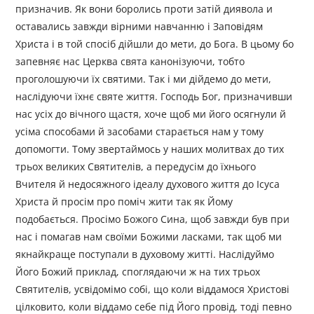
призначив. Як вони боролись проти затій диявола и
оставались завжди вірними навчанню і Заповідям
Христа і в той спосіб дійшли до мети, до Бога. В цьому бо
запевняє нас Церква свята канонізуючи, тобто
проголошуючи їх святими. Так і ми дійдемо до мети,
наслідуючи їхнє святе життя. Господь Бог, призначивши
нас усіх до вічного щастя, хоче щоб ми його осягнули й
усіма способами й засобами старається нам у тому
допомогти. Тому звертаймось у наших молитвах до тих
трьох великих Святителів, а передусім до їхнього
Вчителя й недосяжного ідеалу духового життя до Ісуса
Христа й просім про поміч жити так як Йому
подобається. Просімо Божого Сина, щоб завжди був при
нас і помагав нам своїми Божими ласками, так щоб ми
якнайкраще поступали в духовому житті. Наслідуймо
Його Божий приклад, споглядаючи ж на тих трьох
Святителів, усвідомімо собі, що коли віддамося Христові
цілковито, коли віддамо себе під Його провід, тоді певно