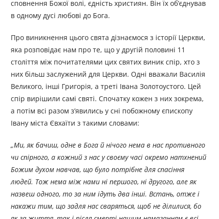
сповнення Божої волі, єдність християн. Він їх об’єднував
в одному дусі любові до Бога.
Про виникнення цього свята дізнаємося з історії Церкви,
яка розповідає нам про те, що у другій половині 11
століття між почитателями цих святих виник спір, хто з
них більш заслужений для Церкви. Одні вважали Василія
Великого, інші Григорія, а треті Івана Золотоустого. Цей
спір вирішили самі святі. Спочатку кожен з них зокрема,
а потім всі разом з’явились у сні побожному єпископу
Івану міста Євхаїти з такими словами:
„Ми, як бачиш, одне в Бога й нічого нема в нас противного
чи спірного, а кожний з нас у своєму часі окремо натхнений
Божим духом навчав, що було потрібне для спасіння
людей. Тож нема між нами ні першого, ні другого, але як
назвеш одного, то за ним ідуть два інші. Встань, отже і
накажи тим, що задля нас сваряться, щоб не ділилися, бо
як за життя, так і після смерті нашим намаганням є всі