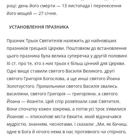
році: день його смерти — 13 листопада і перенесення
його мощей — 27 січня.
УСТАНОВЛЕННЯ ПРАЗНИКА
Празник Трьох Святителів належить до найновіших
празників грецької Церкви. Поштовхом до встановлення
цього празника була велика суперечка у другій половині
XI ст. про те, хто з них трьох є більш цінний для Церкви.
Одні вище ставили святого Василія Великого, другі
святого Григорія Богослова, а ще инші святого Йоана
Золотоустого. Прихильники святого Василія звались
васи­ліяни, святого Григорія — григоріяни, а святого
Йоана — йоаніти. Цей спір розв’язали самі Святителі.
Вони спочатку кожен зокрема, а потім усі троє з’явилися
Йоанові — єпископові міста Евхаїти, який відзначався
мудрістю, знанням, чеснотами, і сказали: „Ми, як бачиш,
одне в Бога й нічого нема в нас противного чи спірного,