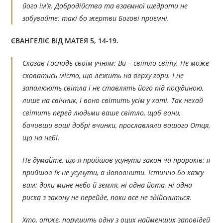
його ім’я. Добродійства та взаємної щедроти не
забувайте: такі бо жертви Богові приємні.
ЄВАНГЕЛІЄ ВІД МАТЕЯ 5, 14-19.
Сказав Господь своїм учням: Ви – світло світу. Не може
сховатись місто, що лежить на верху гори. І не
запалюють світла і не ставлять його під посудиною,
лише на свічник, і воно світить усім у хаті. Так нехай
світить перед людьми ваше світло, щоб вони,
бачивши ваші добрі вчинки, прославляли вашого Отця,
що на небі.
Не думайте, що я прийшов усунути закон чи пророків: я
прийшов їх не усунути, а доповнити. Істинно бо кажу
вам: доки мине небо й земля, ні одна йота, ні одна
риска з закону не перейде, поки все не здійсниться.
Хто, отже, порушить одну з оцих найменших заповідей