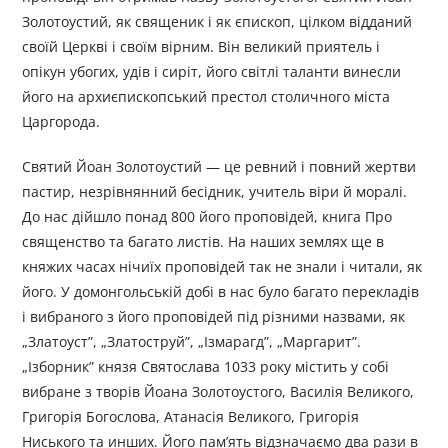
Золотоустий, як священик і як єпископ, цілком відданий
своїй Церкві і своїм вірним. Він великий приятель і
опікун убогих, удів і сиріт, його світлі таланти винесли
його на архиєпископський престол столичного міста
Царгорода.
Святий Йоан Золотоустий — це ревний і повний жертви
пастир, незрівнянний бесідник, учитель віри й моралі.
До нас дійшло понад 800 його проповідей, книга Про
священство та багато листів. На наших землях ще в
княжих часах нічиїх проповідей так не знали і читали, як
його. У домонгольській добі в нас було багато перекладів
і вибраного з його проповідей під різними назвами, як
„Златоуст”, „Златоструй”, „Ізмарагд”, „Маргарит”.
„Ізборник” князя Святослава 1033 року містить у собі
вибране з творів Йоана Золотоустого, Василія Великого,
Григорія Богослова, Атанасія Великого, Григорія
Ниського та инших. Його пам’ять відзначаємо два рази в