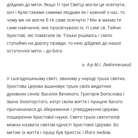
дійдемо до мети. Якщо ті три Святці могли це осягнути,
хоч і були такими самими людьми як і кожний з нас, то
чому ми не могли б те саме осягнути ? Ми ж маємо те
саме навчання, яке просвічувало їх, ті самі св. Тайни
Христові, які помагали їм. Тільки рішімось і сміло
ступаймо на дорогу правди, то нею дійдемо до нашої
остаточної мети – до Бога.
о. д-р М.І. Любачівський
У сьогоднішньому святі, званому у народі трьох святих,
Христова Церква вшановує трьох своїх видатних
духовних синів: Василія Великого, Григорія Богослова і
Івана Золотоустого, котрі своїм життя і працею багато
причинилися до збереження і утвердження Церкви,
поширення Христової науки. Свято трьох святителів
можна назвати святом єдності Христової Церкви. Бо
метою їх життя і праці був Христос і Його любов,