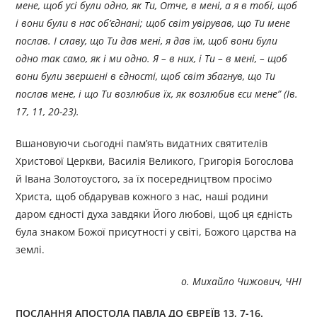
мене, щоб усі були одно, як Ти, Отче, в мені, а я в тобі, щоб
і вони були в нас об’єднані; щоб світ увірував, що Ти мене
послав. І славу, що Ти дав мені, я дав їм, щоб вони були
одно так само, як і ми одно. Я – в них, і Ти – в мені, – щоб
вони були звершені в єдності, щоб світ збагнув, що Ти
послав мене, і що Ти возлюбив їх, як возлюбив єси мене” (Ів.
17, 11, 20-23).
Вшановуючи сьогодні пам’ять видатних святителів
Христової Церкви, Василія Великого, Григорія Богослова
й Івана Золотоустого, за їх посередництвом просімо
Христа, щоб обдарував кожного з нас, наші родини
даром єдності духа завдяки Його любові, щоб ця єдність
була знаком Божої присутності у світі, Божого царства на
землі.
о. Михайло Чижович,
ЧНІ
ПОСЛАННЯ АПОСТОЛА ПАВЛА ДО ЄВРЕЇВ 13, 7-16.