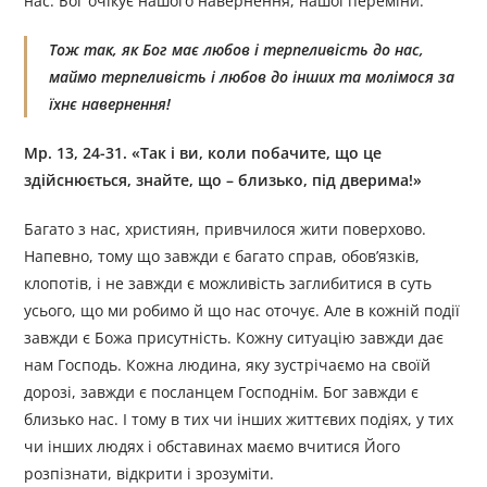
нас. Бог очікує нашого навернення, нашої переміни.
Тож так, як Бог має любов і терпеливість до нас,
маймо терпеливість і любов до інших та молімося за
їхнє навернення!
Мр. 13, 24-31. «Так і ви, коли побачите, що це
здійснюється, знайте, що – близько, під дверима!»
Багато з нас, християн, привчилося жити поверхово.
Напевно, тому що завжди є багато справ, обов’язків,
клопотів, і не завжди є можливість заглибитися в суть
усього, що ми робимо й що нас оточує. Але в кожній події
завжди є Божа присутність. Кожну ситуацію завжди дає
нам Господь. Кожна людина, яку зустрічаємо на своїй
дорозі, завжди є посланцем Господнім. Бог завжди є
близько нас. І тому в тих чи інших життєвих подіях, у тих
чи інших людях і обставинах маємо вчитися Його
розпізнати, відкрити і зрозуміти.