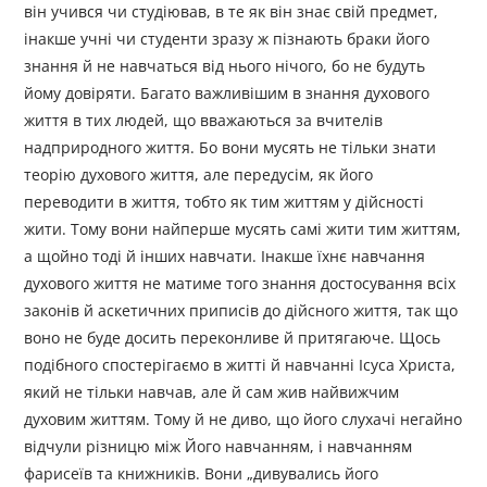
він учився чи студіював, в те як він знає свій предмет,
інакше учні чи студенти зразу ж пізнають браки його
знання й не навчаться від нього нічого, бо не будуть
йому довіряти. Багато важливішим в знання духового
життя в тих людей, що вважаються за вчителів
надприродного життя. Бо вони мусять не тільки знати
теорію духового життя, але передусім, як його
переводити в життя, тобто як тим життям у дійсності
жити. Тому вони найперше мусять самі жити тим життям,
а щойно тоді й інших навчати. Інакше їхнє навчання
духового життя не матиме того знання достосування всіх
законів й аскетичних приписів до дійсного життя, так що
воно не буде досить переконливе й притягаюче. Щось
подібного спостерігаємо в житті й навчанні Ісуса Христа,
який не тільки навчав, але й сам жив найвижчим
духовим життям. Тому й не диво, що його слухачі негайно
відчули різницю між Його навчанням, і навчанням
фарисеїв та книжників. Вони „дивувались його