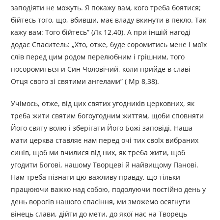
заподіяти не можуть. Я покажу вам, кого треба боятися;
бійтесь того, що, вбивши, має владу вкинути в пекло. Так
кажу вам: Того бійтесь” (Лк 12,40). А при іншій нагоді
додає Спаситель: „Хто, отже, буде соромитись мене і моїх
слів перед цим родом перелюбним і грішним, того
посоромиться и Син Чоловічий, коли прийде в славі
Отця свого зі святими ангелами” ( Mp 8,38).
Учімось, отже, від цих святих угодників церковних, як
треба жити святим богоугодним життям, щоби сповняти
Його святу волю і зберігати Його Божі заповіді. Наша
мати церква ставляє нам перед очі тих своїх вибраних
синів, щоб ми вчилися від них, як треба жити, щоб
угодити Богові, нашому Творцеві й найвищому Панові.
Нам треба пізнати цю важливу правду, що тільки
працюючи важко над собою, подолуючи постійно день у
день ворогів нашого спасіння, ми зможемо осягнути
вінець слави, дійти до мети, до якої нас на Творець