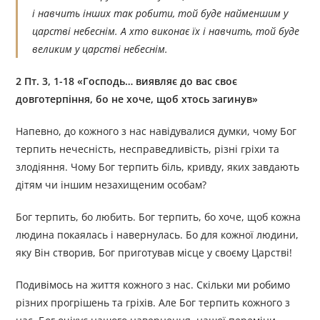
і навчить інших так робити, той буде найменшим у
царстві небеснім. А хто виконає їх і навчить, той буде
великим у царстві небеснім.
2 Пт. 3, 1-18 «Господь… виявляє до вас своє
довготерпіння, бо не хоче, щоб хтось загинув»
Напевно, до кожного з нас навідувалися думки, чому Бог
терпить нечесність, несправедливість, різні гріхи та
злодіяння. Чому Бог терпить біль, кривду, яких завдають
дітям чи іншим незахищеним особам?
Бог терпить, бо любить. Бог терпить, бо хоче, щоб кожна
людина покаялась і навернулась. Бо для кожної людини,
яку Він створив, Бог приготував місце у своєму Царстві!
Подивімось на життя кожного з нас. Скільки ми робимо
різних прогрішень та гріхів. Але Бог терпить кожного з