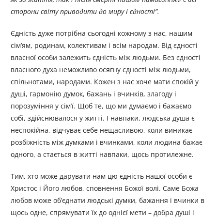
сторони світу приводити до миру і єдності”.
Єдність дуже потрібна сьогодні кожному з нас, нашим
сім’ям, родинам, колективам і всім народам. Від єдності
власної особи залежить єдність між людьми. Без єдності
власного духа неможливо осягну єдності між людьми,
спільнотами, народами. Кожен з нас хоче мати спокій у
душі, гармонію думок, бажань і вчинків, злагоду і
порозуміння у сім’ї. Щоб те, що ми думаємо і бажаємо
собі, здійснювалося у житті. І навпаки, людська душа є
неспокійна, відчуває себе нещасливою, коли виникає
розбіжність між думками і вчинками, коли людина бажає
одного, а стається в житті навпаки, щось протилежне.
Тим, хто може дарувати нам цю єдність нашої особи є
Христос і Його любов, сповнення Божої волі. Саме Божа
любов може об’єднати людські думки, бажання і вчинки в
щось одне, спрямувати їх до однієї мети – добра душі і