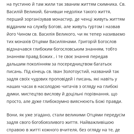
на пустиню й там жили так званим життям схимника. Св.
Василій Великий, бачивши недоліки такого життя,
перший зорганізував монастир, де ченці живуть життям
відданим на службу Богові, але живуть гуртом і назвав
його Чином св. Василія Великого, чи як тепер називаємо
тих монахів Отцями Василіянами. Григорій Богослов
відзначався глибоким богословським знанням, тобто
знанням правд Божих , і те своє знання передав
дальшим поколінням за посередництвом багатьох
писань. Під кінець св. Іван Золотоустий, названий так
задля своїх чудових проповідей і писань, які навіть у
наших часах в насолодою читачів з огляду на глибокі
думки, мистецтво вислову й доцільні порівнання, що
просто, але дуже глибокоумно вияснюють Божі правди.
Вони, як уже згадано, стали великими Отцями передусім
задля свого богобоязливого життя. Найважливішою
справою в житті кожного вчителя, без огляду на те, де