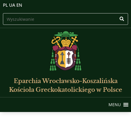
PL
UA
EN
Eparchia Wrocławsko-Koszalińska
Kościoła Greckokatolickiego w Polsce
MENU