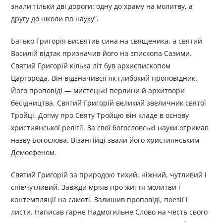
знали тільки дві дороги: одну до храму на молитву, а
другу до школи по науку”.
Батько Григорія висвятив сина на священика, а святий
Василій відтак призначив його на єпископа Сазими.
Святий Григорій кілька літ був архиєпископом
Царгорода. Він відзначився як глибокий проповідник.
Його проповіді — мистецькі перлини й архитвори
бесідництва. Святий Григорій великий звеличник святої
Тройці. Догму про Святу Тройцю він кладе в основу
християнської релігії. За свої богословські науки отримав
назву Богослова. Візантійці звали його християнським
Демосфеном.
Святий Григорій за природою тихий, ніжний, чутливий і
співчутливий. Завжди мріяв про життя молитви і
контемпляції на самоті. Залишив проповіді, поезії і
листи. Написав гарне Надмогильне Слово на честь свого