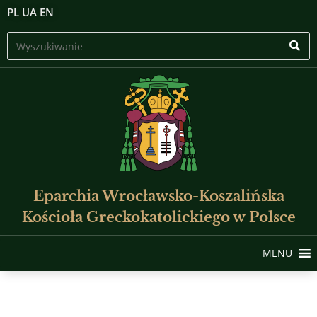
PL
UA
EN
Eparchia Wrocławsko-Koszalińska
Kościoła Greckokatolickiego w Polsce
MENU