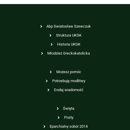
Abp Swiatosław Szewczuk
Struktura UKGK
Historia UKGK
Młodzież Greckokatolicka
Możesz pomóc
Potrzebuję modlitwy
Dodaj wiadomość
Święta
Posty
Eparchialny sobór 2014