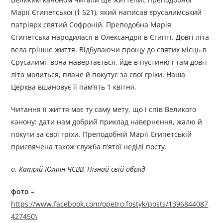
Марії Єгипетської († 521), який написав єрусалимський
патріярх святий Софроній. Преподобна Марія
Єгипетська народилася в Олександрії в Єгипті. Довгі літа
вела грішне життя. Відбуваючи прощу до святих місць в
Єрусалимі, вона навертається, йде в пустиню і там довгі
літа молиться, плаче й покутує за свої гріхи. Наша
Церква вшановує її пам’ять 1 квітня.
Читання її життя має ту саму мету, що і спів Великого
канону: дати нам добрий приклад навернення, жалю й
покути за свої гріхи. Преподобній Марії Єгипетській
присвячена також служба п’ятої неділі посту.
o
. Катрій Юліян ЧСВВ, Пізнай свій обряд
фото –
https://www.facebook.com/opetro.fostyk/posts/1396844087
427450\