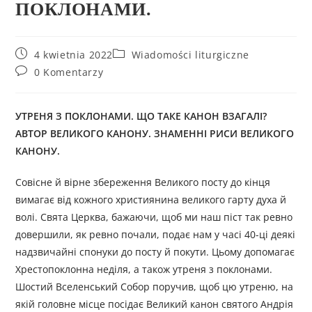
ПОКЛОНАМИ.
4 kwietnia 2022
Wiadomości liturgiczne
0 Komentarzy
УТРЕНЯ З ПОКЛОНАМИ.
ЩО ТАКЕ КАНОН ВЗАГАЛІ?
АВТОР ВЕЛИКОГО КАНОНУ. ЗНАМЕННІ РИСИ ВЕЛИКОГО
КАНОНУ.
Совісне й вірне збереження Великого посту до кінця
вимагає від кожного християнина великого гарту духа й
волі. Свята Церква, бажаючи, щоб ми наш піст так ревно
довершили, як ревно почали, подає нам у часі 40-ці деякі
надзвичайні спонуки до посту й покути. Цьому допомагає
Хрестопоклонна неділя, а також утреня з покло­нами.
Шостий Вселенський Собор поручив, щоб цю утреню, на
якій головне місце посідає Великий канон святого Андрія