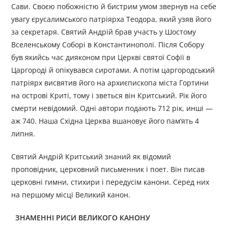
Сави. Своєю побожністю й бистрим умом звернув на себе
увагу єрусалимського патріярха Теодора, який узяв його
за секретаря. Святий Андрій брав участь у Шостому
Вселенському Соборі в Константинополі. Після Собору
був якийсь час дияконом при Церкві святої Софії в
Царгороді й опікувався сиротами. А потім царгородський
патріярх висвятив його на архиєпископа міста Гортини
на острові Криті, тому і зветься він Критський. Рік його
смерти невідомий. Одні автори подають 712 рік, инші —
аж 740. Наша Східна Церква вшановує його пам’ять 4
липня.
Святий Андрій Критський знаний як відомий
проповідник, церковний письменник і поет. Він писав
церковні гимни, стихири і передусім канони. Серед них
на першому місці Великий канон.
ЗНАМЕННІ РИСИ ВЕЛИКОГО КАНОНУ