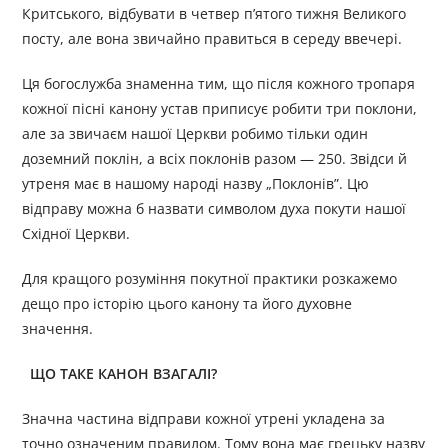
Критського, відбувати в четвер п’ятого тижня Великого
посту, але вона звичайно правиться в середу ввечері.
Ця богослужба знаменна тим, що після кожного тропаря
кожної пісні канону устав приписує робити три поклони,
але за звичаєм нашої Церкви робимо тільки один
доземний поклін, а всіх поклонів разом — 250. Звідси й
утреня має в нашому народі назву „Поклонів”. Цю
відправу можна б назвати символом духа покути нашої
Східної Церкви.
Для кращого розуміння покутної практики розкажемо
дещо про історію цього канону та його духовне
значення.
ЩО ТАКЕ КАНОН ВЗАГАЛІ?
Значна частина відправи кожної утрені укладена за
точно означеним правилом. Тому вона має грецьку назву