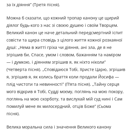
за їх діяння” (Третя пісня).
Можна б сказати, що кожний тропар канону це щирий
діялог будь-кого з нас зі своєю душею і своїм Творцем.
Великий канон це наче детальний передсмертний іспит
совісти та щира сповідь з цілого життя кожної розкаяної
душі: „Нема в житті гріха чи діяння, ані зла, де я не
згрішив би, Спасе, умом і словом, бажанням та наміром
— і думкою, і діянням згрішив я, як ніхто ніколи”
(Четверта пісня). „Сповідаюся Тобі, Христе Царю, згрішив
я, згрішив я, як колись браття коли продали Йосифа —
плід чистоти та невинності” (П’ята пісня). „Тайну серця
мого відкрив я Тобі, Судді моєму, поглянь на мою покору,
поглянь на мою скорботу, та вислухай мій суд нині і Сам
помилуй мене як милосердний, отців Боже” (Сьома
пісня).
Велика моральна сила і значення Великого канону