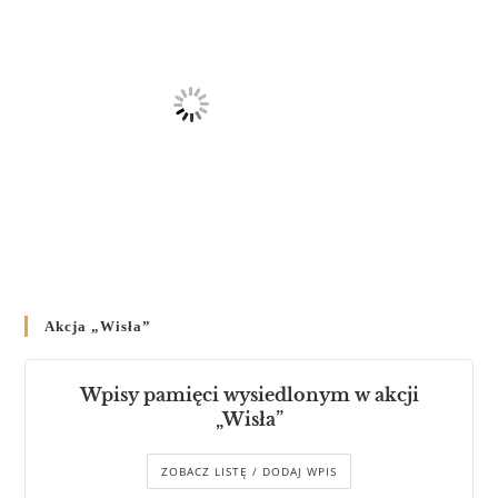
Akcja „Wisła”
Wpisy pamięci wysiedlonym w akcji
„Wisła”
ZOBACZ LISTĘ / DODAJ WPIS