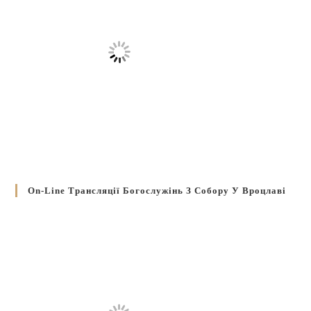
On-Line Трансляції Богослужінь З Собору У Вроцлаві