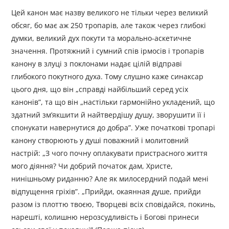
Цей канон має назву великого не тільки через великий
обсяг, бо має аж 250 тропарів, але також через глибокі
думки, великий дух покути та морально-аскетичне
значення. Протяжний і сумний спів ірмосів і тропарів
канону в злуці з поклонами надає цілій відправі
глибокого покутного духа. Тому слушно каже синаксар
цього дня, що він „справді найбільший серед усіх
канонів”, та що він „настільки гармонійно укладений, що
здатний зм’якшити й найтвердішу душу, зворушити її і
спонукати навернутися до добра”. Уже початкові тропарі
канону створюють у душі поважний і молитовний
настрій: „З чого почну оплакувати пристрасного життя
мого діяння? Чи добрий початок дам, Христе,
нинішньому риданню? Але як милосердний подай мені
відпущення гріхів”. „Прийди, окаянная душе, прийди
разом із плоттю твоєю, Творцеві всіх сповідайся, покинь,
нарешті, колишню нерозсудливість і Богові принеси