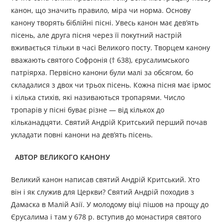
канон, що значить правило, міра чи норма. Основу
канону творять біблійні пісні. Увесь канон має дев’ять
пісень, але друга пісня через її покутний настрій
вживається тільки в часі Великого посту. Творцем канону
вважають святого Софронія († 638), єрусалимського
патріярха. Первісно канони були малі за обсягом, бо
складалися з двох чи трьох пісень. Кожна пісня має ірмос
і кілька стихів, які називаються тропарями. Число
тропарів у пісні буває різне — від кількох до
кільканадцяти. Святий Андрій Критський перший почав
укладати повні канони на дев’ять пісень.
АВТОР ВЕЛИКОГО КАНОНУ
Великий канон написав святий Андрій Критський. Хто
він і як служив для Церкви? Святий Андрій походив з
Дамаска в Малій Азії. У молодому віці пішов на прощу до
Єрусалима і там у 678 р. вступив до монастиря святого