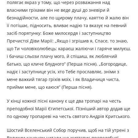
полягає якраз у тому, що через розважання над
власними гріхами він не веде душі до зневіри й
безнадійности, але по щирому плачу, каяттю й жалю він
її потішає, підносить, вливає надію та вказує на певний
засіб порятунку: Боже милосердя і заступництво
Пречистої Діви Марії: „Якщо і згрішив я, Спасе, то знаю,
що Ти чоловіколюбець: караєш жаліючи і гаряче милуєш,
і бачиш сльози плачу мого, й спішиш, як люблячий
батько, що кличе блудного” (Перша пісня). „Богородице,
надіє і заступнице усіх, хто Тебе прославляє, зніми з
мене важкий тягар гріхів моїх, і як Владичиця чиста,
прийми мене, що каюся” (Перша пісня).
У кінці кожної пісні канону є ще два тропарі на честь
преподобної Марії Єгипетської. Пізніший автор додав ще
по одному тропареві на честь святого Андрія Критського.
Шостий Вселенський Собор поручив, щоб на тій утрені з
Великим каноном читали ще життєпис преподобної