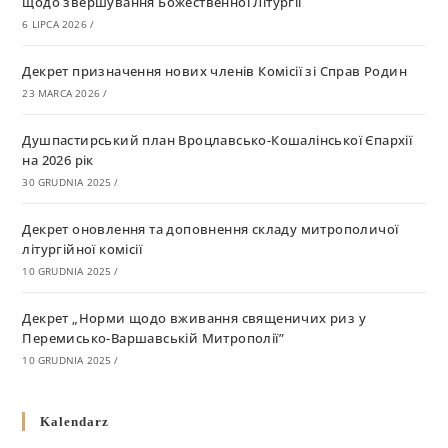
щодо звершування Божественної Літургії
6 LIPCA 2026
/
Декрет призначення нових членів Комісії зі Справ Родин
23 MARCA 2026
/
Душпастирський план Вроцлавсько-Кошалінської Єпархії
на 2026 рік
30 GRUDNIA 2025
/
Декрет оновлення та доповнення складу митрополичої
літургійної комісії
10 GRUDNIA 2025
/
Декрет „Норми щодо вживання священичих риз у
Перемисько-Варшавській Митрополії”
10 GRUDNIA 2025
/
Декрет про відзначення Великодня і всіх рухомих свят за
Kalendarz
григоріанським календарем