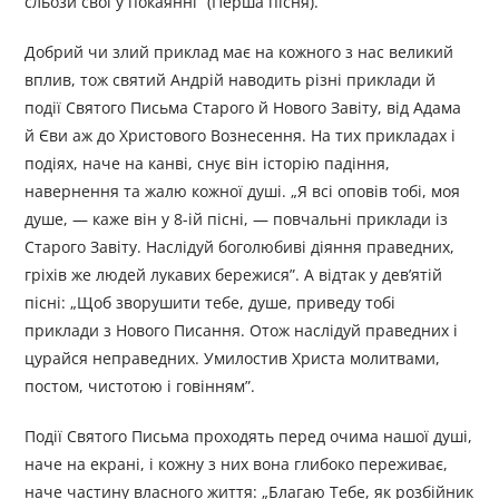
сльози свої у покаянні” (Перша пісня).
Добрий чи злий приклад має на кожного з нас великий
вплив, тож святий Андрій наводить різні приклади й
події Святого Письма Старого й Нового Завіту, від Адама
й Єви аж до Христового Вознесення. На тих прикладах і
подіях, наче на канві, снує він історію падіння,
навернення та жалю кожної душі. „Я всі оповів тобі, моя
душе, — каже він у 8-ій пісні, — повчальні приклади із
Старого Завіту. Наслідуй боголюбиві діяння праведних,
гріхів же людей лукавих бережися”. А відтак у дев’ятій
пісні: „Щоб зворушити тебе, душе, приведу тобі
приклади з Нового Писання. Отож наслідуй праведних і
цурайся неправедних. Умилостив Христа молитвами,
постом, чистотою і говінням”.
Події Святого Письма проходять перед очима нашої душі,
наче на екрані, і кожну з них вона глибоко переживає,
наче частину власного життя: „Благаю Тебе, як розбійник