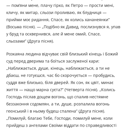
— пом’яни мене, плачу гірко, як Петро — прости мені,
кличу, як митар, сльози проливаю, як блудниця —
прийми моє ридання, Спасе, як колись хананеянки”
(Восьма пісня). — „Подібно як Давид, послизнувся я, упав
у бруд та осквернився, але й мене омий, Спасе,
сльозами” (Друга пісня).
Розкаяна людина відчуває свій близький кінець і Божий
суд перед дверима та боїться заслуженої кари:
„Наближається, душе, кінець, наближається, а ти не
дбаєш, не готуєшся, час бо скорочується — пробудись,
суддя вже близько, біля дверей. Як сон, як цвіт, минає
життя — нащо марна суєта?” (Четверта пісня). „Колись
Господь післав дощем вогонь, що спалив нестямне
безза­коння содомлян, а ти, душе, розпалила вогонь
геєнський і в ньому будеш спалена” (Друга пісня).
„Помилуй, благаю Тебе, Господи, помилуй мене, коли
прийдеш з ангелами Своїми віддати по справедливості