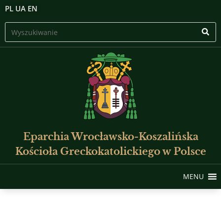
PL
UA
EN
Eparchia Wrocławsko-Koszalińska
Kościoła Greckokatolickiego w Polsce
MENU