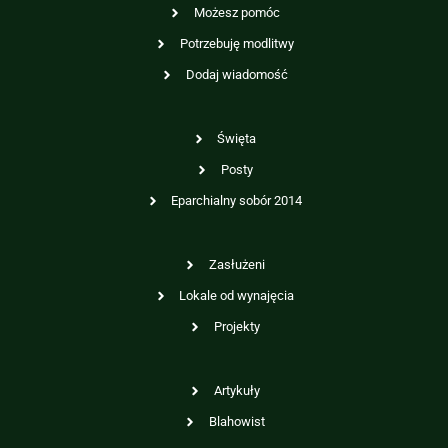
Możesz pomóc
Potrzebuję modlitwy
Dodaj wiadomość
Święta
Posty
Eparchialny sobór 2014
Zasłużeni
Lokale od wynajęcia
Projekty
Artykuły
Blahowist