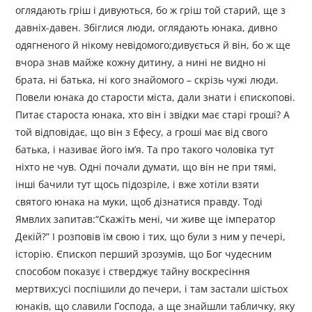
оглядають гріш і дивуються, бо ж гріш той старий, ще з
давніх-давен. Збіглися люди, оглядають юнака, дивно
одягненого й нікому невідомого;дивується й він, бо ж ще
вчора знав майже кожну дитину, а нині не видно ні
брата, ні батька, ні кого знайомого – скрізь чужі люди.
Повели юнака до старости міста, дали знати і єпископові.
Питає староста юнака, хто він і звідки має старі гроші? А
той відповідає, що він з Ефесу, а гроші має від свого
батька, і називає його ім’я. Та про такого чоловіка тут
ніхто не чув. Одні почали думати, що він не при тямі,
інші бачили тут щось підозріле, і вже хотіли взяти
святого юнака на муки, щоб дізнатися правду. Тоді
Ямвлих запитав:“Скажіть мені, чи живе ще імператор
Декій?” І розповів їм свою і тих, що були з ним у печері,
історію. Єпископ перший зрозумів, що Бог чудесним
способом показує і стверджує тайну воскресіння
мертвих;усі поспішили до печери, і там застали шістьох
юнаків, що славили Господа, а ще знайшли табличку, яку