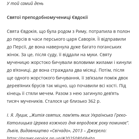
У той самий день
Святої преподобномучениці Євдокії
Свята Євдокія, що була родом з Риму, потрапила в полон
до персів в часи перського царя Саворія. Її відправили
до Персії, де вона навернула дуже багато поганських
жінок. За це, після суду, її віддали на муки. Святу
мученицю жорстоко бичували воловими жилами і кинули
до в’язниці, де вона страждала два місяці. Потім, після
ще одного жорстокого бичування, її зв’язали поміж двох
дерев’яних брусів так міцно, що почавили всі кості. Під
кінець її стяли мечем. Разом з нею загинуло дев’ять
тисяч мучеників. Сталося це близько 362 р.
І. Я. Луцик, „Житія святих, пам’ять яких Українська Греко-
Католицька Церква кожного дня впродовж року поминає”.
Львів, Видавництво «Свічадо», 2013
–
Джерелo:
https://prayer-service.pp.ua/#20250804&vita