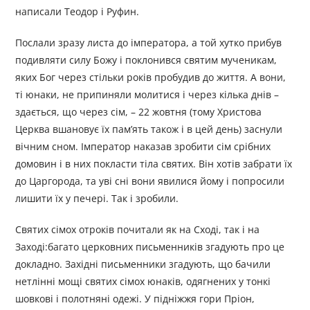
написали Теодор і Руфин.
Послали зразу листа до імператора, а той хутко прибув
подивляти силу Божу і поклонився святим мученикам,
яких Бог через стільки років пробудив до життя. А вони,
ті юнаки, не припиняли молитися і через кілька днів –
здається, що через сім, – 22 жовтня (тому Христова
Церква вшановує їх пам’ять також і в цей день) заснули
вічним сном. Імператор наказав зробити сім срібних
домовин і в них покласти тіла святих. Він хотів забрати їх
до Царгорода, та уві сні вони явилися йому і попросили
лишити їх у печері. Так і зробили.
Святих сімох отроків почитали як на Сході, так і на
Заході:багато церковних письменників згадують про це
докладно. Західні письменники згадують, що бачили
нетлінні мощі святих сімох юнаків, одягнених у тонкі
шовкові і полотняні одежі. У підніжжя гори Пріон,