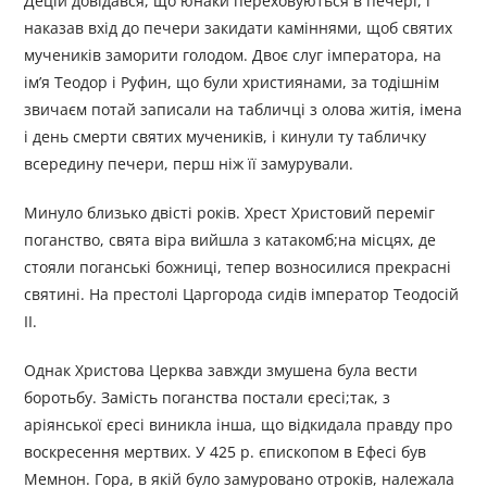
Децій довідався, що юнаки переховуються в печері, і
наказав вхід до печери закидати каміннями, щоб святих
мучеників заморити голодом. Двоє слуг імператора, на
ім’я Теодор і Руфин, що були християнами, за тодішнім
звичаєм потай записали на табличці з олова житія, імена
і день смерти святих мучеників, і кинули ту табличку
всередину печери, перш ніж її замурували.
Минуло близько двісті років. Хрест Христовий переміг
поганство, свята віра вийшла з катакомб;на місцях, де
стояли поганські божниці, тепер возносилися прекрасні
святині. На престолі Царгорода сидів імператор Теодосій
II.
Однак Христова Церква завжди змушена була вести
боротьбу. Замість поганства постали єресі;так, з
аріянської єресі виникла інша, що відкидала правду про
воскресення мертвих. У 425 р. єпископом в Ефесі був
Мемнон. Гора, в якій було замуровано отроків, належала