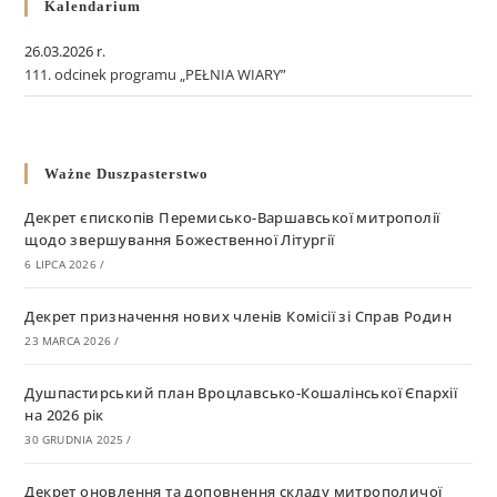
Kalendarium
26.03.2026 r.
111. odcinek programu „PEŁNIA WIARY”
Ważne Duszpasterstwo
Декрет єпископів Перемисько-Варшавської митрополії
щодо звершування Божественної Літургії
6 LIPCA 2026
/
Декрет призначення нових членів Комісії зі Справ Родин
23 MARCA 2026
/
Душпастирський план Вроцлавсько-Кошалінської Єпархії
на 2026 рік
30 GRUDNIA 2025
/
Декрет оновлення та доповнення складу митрополичої