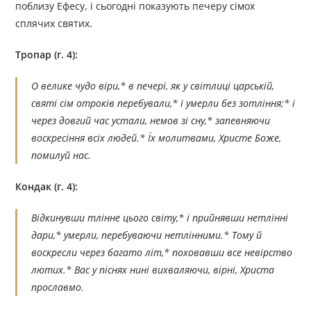
поблизу Ефесу, і сьогодні показують печеру сімоx
сплячих святих.
Тропар (г. 4):
О велике чудо віри,* в печері, як у світлиці царській,
святі сім отроків перебували,* і умерли без зотління;* і
через довгий час устали, немов зі сну,* запевняючи
воскресіння всіх людей.* Їх молитвами, Христе Боже,
помилуй нас.
Кондак (г. 4):
Відкинувши тлінне цього світу,* і прийнявши нетлінні
дари,* умерли, перебуваючи нетлінними.* Тому й
воскресли через багато літ,* поховавши все невірство
лютих.* Вас у піснях нині вихваляючи, вірні, Христа
прославмо.