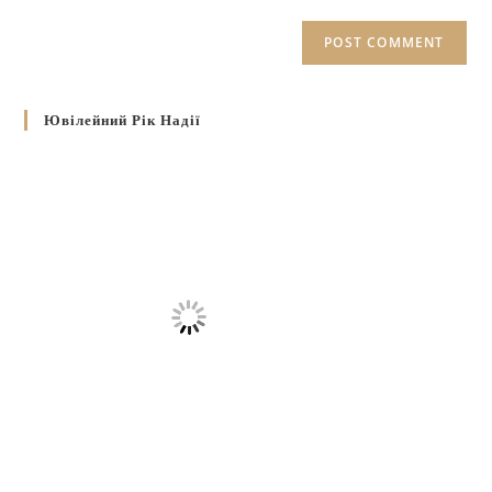
Ювілейний Рік Надії