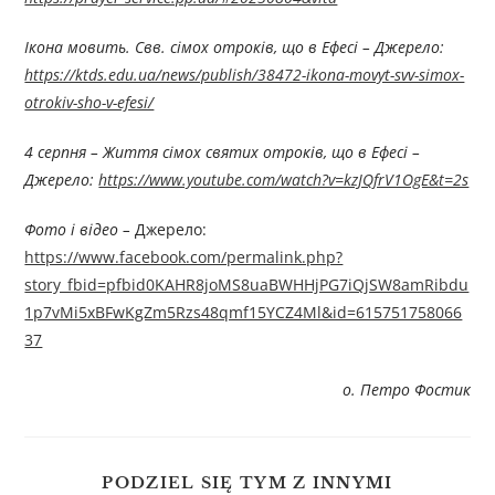
Ікона мовить. Свв. сімох отроків, що в Ефесі
–
Джерелo:
https://ktds.edu.ua/news/publish/38472-ikona-movyt-svv-simox-
otrokiv-sho-v-efesi/
4 серпня – Життя сімох святих отроків, що в Ефесі
–
Джерелo:
https://www.youtube.com/watch?v=kzJQfrV1OgE&t=2s
Фото і відео –
Джерелo:
https://www.facebook.com/permalink.php?
story_fbid=pfbid0KAHR8joMS8uaBWHHjPG7iQjSW8amRibdu
1p7vMi5xBFwKgZm5Rzs48qmf15YCZ4Ml&id=615751758066
37
о. Петро Фостик
PODZIEL SIĘ TYM Z INNYMI