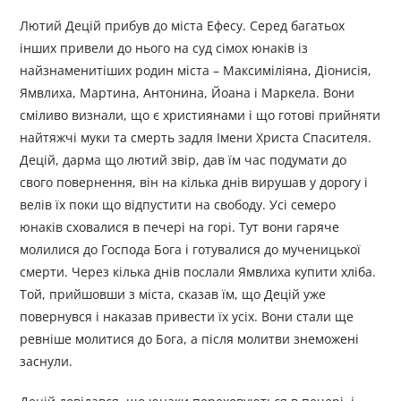
Лютий Децій прибув до міста Ефесу. Серед багатьох
інших привели до нього на суд сімох юнаків із
найзнаменитіших родин міста – Максиміліяна, Діонисія,
Ямвлиха, Мартина, Антонина, Йоана і Маркела. Вони
сміливо визнали, що є християнами і що готові прийняти
найтяжчі муки та смерть задля Імени Христа Спасителя.
Децій, дарма що лютий звір, дав їм час подумати до
свого повернення, він на кілька днів вирушав у дорогу і
велів їх поки що відпустити на свободу. Усі семеро
юнаків сховалися в печері на горі. Тут вони гаряче
молилися до Господа Бога і готувалися до мученицької
смерти. Через кілька днів послали Ямвлиха купити хліба.
Той, прийшовши з міста, сказав їм, що Децій уже
повернувся і наказав привести їх усіх. Вони стали ще
ревніше молитися до Бога, а після молитви знеможені
заснули.