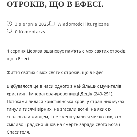
ОТРОКІВ, ЩО В ЕФЕСІ.
3 sierpnia 2025
Wiadomości liturgiczne
0 Komentarzy
4 серпня Церква вшановує пам’ять сімох святих отроків,
що в Ефесі.
Життя святих сімох святих отроків, що в Ефесі
Відбувалося це в часи одного з найбільших мучителів
християн, імператора-кровопивці Деція (249-251).
Потоками лилася християнська кров, у страшних муках
гинули тисячі вірних, не згасали вогні, на яких їх
спалювали живцем, і не зменшувалося число тих, хто
сміливо і радісно йшов на смерть заради свого Бога і
Спасителя.