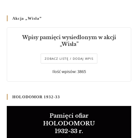
Akcja „Wisła”
Wpisy pamięci wysiedlonym w akcji
„Wisła”
ZOBACZ LISTĘ / DODAJ WPIS
Ilość wpisów: 3865
HOLODOMOR 1932-33
Pamięci ofiar
HOLODOMORU
1932-33 r.