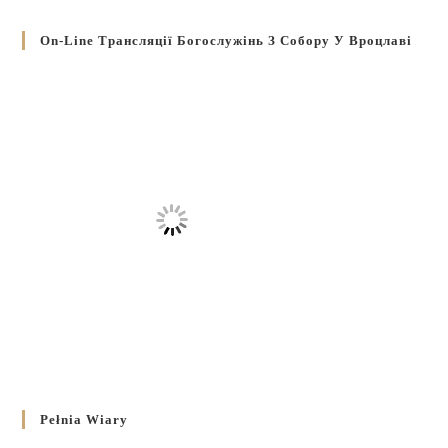
On-Line Трансляції Богослужінь З Собору У Вроцлаві
Pełnia Wiary