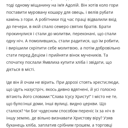
тоді одному міщанину на ім’я Адолій. Він хотів коло гори
поставити муровану кошару для овець, і велів рубати
камінь з гори. А робітники під час праці відвалили вхід
до печери, в якій спало семеро святих братів. Брати
прокинулися і стали до молитви, переконані, що спали
одну ніч. А помолившись, стали радитися, що їм робити,
і вирішили скріпити себе молитвою, а потім добровільно
стати перед Децієм і прийняти вінок мучеників. Та
спочатку послали Ямвлиха купити хліба і звідати, що
діється в місті.
Іде він й очам не вірить. При дорозі стоять хрести;люди,
що ідуть назустріч, якось дивно вдягнені, й усі голосно
вітають його словами:“Слава Ісусу Христу!” І місто не те,
що було:інші доми, інші вулиці, видно церкви. Що
сталося? Чи Бог чудесним способом переніс їх за ніч в
іншу землю, де вільно визнавати Христову віру? Узяв
буханець хліба, заплатив срібним грошем, а торговці