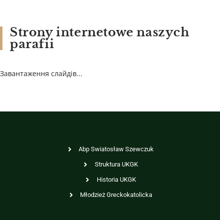
Strony internetowe naszych
parafii
Завантаження слайдів...
Abp Swiatosław Szewczuk
Struktura UKGK
Historia UKGK
Młodzież Greckokatolicka