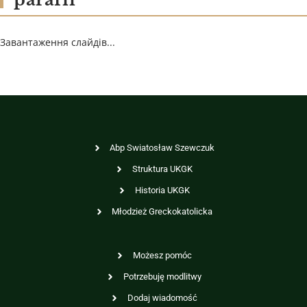
Завантаження слайдів...
Abp Swiatosław Szewczuk
Struktura UKGK
Historia UKGK
Młodzież Greckokatolicka
Możesz pomóc
Potrzebuję modlitwy
Dodaj wiadomość