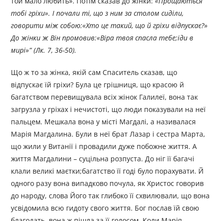
той мало любить». Потім сказав до жінки:
«Прощаються
тобі гріхи». І почали ті, що з ним за столом сиділи,
говорити між собою:«Хто це такий, що й гріхи відпускає?»
До жінки ж Він промовив:«Віра твоя спасла тебе;іди в
мирі»” (Лк. 7, 36-50).
Що ж то за жінка, якій сам Спаситель сказав, що
відпускає їй гріхи? Була це грішниця, що красою й
багатством перевищувала всіх жінок Галилеї, вона так
загрузла у гріхах і нечистоті, що люди показували на неї
пальцем. Мешкала вона у місті Магдалі, а називалася
Марія Магдалина. Були в неї брат Лазар і сестра Марта,
що жили у Витанії і провадили дуже побожне життя. А
життя Магдалини – суцільна розпуста. До ніг її багачі
клали великі маєтки;багатство її годі було порахувати. Й
одного разу вона випадково почула, як Христос говорив
до народу, слова Його так глибоко її схвилювали, що вона
усвідомила всю гидоту свого життя. Бог послав їй свою
благодать, вона ж пішла за її голосом. Коли Марія