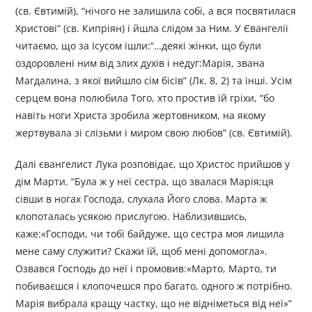
(св. Євтимій), “нічого не залишила собі, а вся посвятилася
Христові” (св. Кипріян) і йшла слідом за Ним. У Євангелії
читаємо, що за Ісусом ішли:“…деякі жінки, що були
оздоровлені ним від злих духів і недуг:Марія, звана
Магдалина, з якої вийшло сім бісів” (Лк. 8, 2) та інші. Усім
серцем вона полюбила Того, хто простив їй гріхи, “бо
навіть ноги Христа зробила жертовником, на якому
жертвувала зі слізьми і миром свою любов” (св. Євтимій).
Далі євангелист Лука розповідає, що Христос прийшов у
дім Марти. “Була ж у неї сестра, що звалася Марія;ця
сівши в ногах Господа, слухала Його слова. Марта ж
клопоталась усякою прислугою. Наблизившись,
каже:«Господи, чи тобі байдуже, що сестра моя лишила
мене саму служити? Скажи їй, щоб мені допомогла».
Озвався Господь до неї і промовив:«Марто, Марто, ти
побиваєшся і клопочешся про багато, одного ж потрібно.
Марія вибрала кращу частку, що не відніметься від неї»”