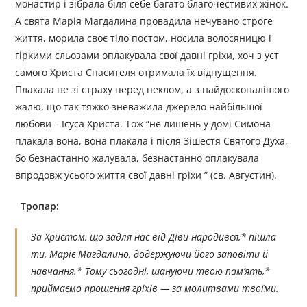
монастир і зібрала біля себе багато благочестивих жінок.
А свята Марія Магдалина провадила нечувано строге
життя, морила своє тіло постом, носила волосяницю і
гіркими сльозами оплакувала свої давні гріхи, хоч з уст
самого Христа Спасителя отримала їх відпущення.
Плакала не зі страху перед пеклом, а з найдосконалішого
жалю, що так тяжко зневажила джерело найбільшої
любови – Ісуса Христа. Тож “не лишень у домі Симона
плакала вона, вона плакала і після Зішестя Святого Духа,
бо безнастанно жалувала, безнастанно оплакувала
впродовж усього життя свої давні гріхи ” (св. Августин).
Тропар:
За Христом, що задля нас від Діви народився,* пішла
ти, Маріє Магдалино, додержуючи його заповіти й
навчання.* Тому сьогодні, шануючи твою пам’ять,*
приймаємо прощення гріхів — за молитвами твоїми.