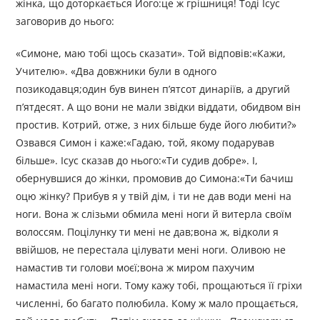
жінка, що доторкається Його:це ж грішниця! Тоді Ісус
заговорив до нього:
«Симоне, маю тобі щось сказати». Той відповів:«Кажи,
Учителю». «Два довжники були в одного
позикодавця;один був винен п’ятсот динаріїв, а другий
п’ятдесят. А що вони не мали звідки віддати, обидвом він
простив. Котрий, отже, з них більше буде його любити?»
Озвався Симон і каже:«Гадаю, той, якому подарував
більше». Ісус сказав до нього:«Ти судив добре». І,
обернувшися до жінки, промовив до Симона:«Ти бачиш
оцю жінку? Прибув я у твій дім, і ти не дав води мені на
ноги. Вона ж слізьми обмила мені ноги й витерла своїм
волоссям. Поцілунку ти мені не дав;вона ж, відколи я
ввійшов, не перестала цілувати мені ноги. Оливою не
намастив ти голови моєї;вона ж миром пахучим
намастила мені ноги. Тому кажу тобі, прощаються її гріхи
численні, бо багато полюбила. Кому ж мало прощається,