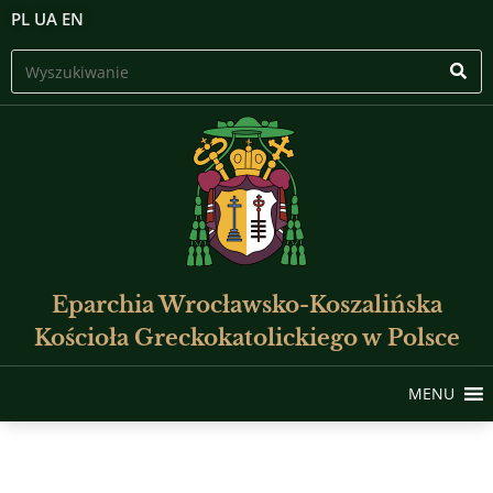
PL
UA
EN
Eparchia Wrocławsko-Koszalińska
Kościoła Greckokatolickiego w Polsce
MENU