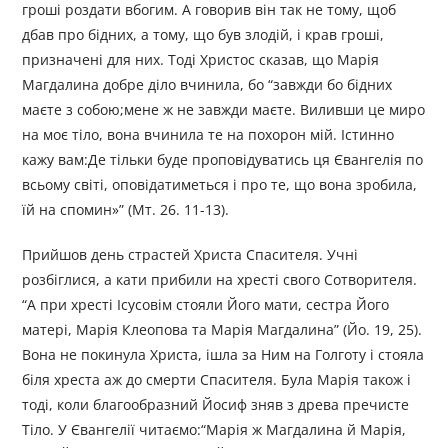
гроші роздати вбогим. А говорив він так не тому, щоб
дбав про бідних, а тому, що був злодій, і крав гроші,
призначені для них. Тоді Христос сказав, що Марія
Магдалина добре діло вчинила, бо “завжди бо бідних
маєте з собою;мене ж не завжди маєте. Виливши це миро
на моє тіло, вона вчинила те на похорон мій. Істинно
кажу вам:Де тільки буде проповідуватись ця Євангелія по
всьому світі, оповідатиметься і про те, що вона зробила,
їй на спомин»” (Мт. 26. 11-13).
Прийшов день страстей Христа Спасителя. Учні
розбіглися, а кати прибили на хресті свого Сотворителя.
“А при хресті Ісусовім стояли Його мати, сестра Його
матері, Марія Клеопова та Марія Магдалина” (Йо. 19, 25).
Вона не покинула Христа, ішла за Ним на Голготу і стояла
біля хреста аж до смерти Спасителя. Була Марія також і
тоді, коли благообразний Йосиф зняв з древа пречисте
Тіло. У Євангелії читаємо:“Марія ж Магдалина й Марія,