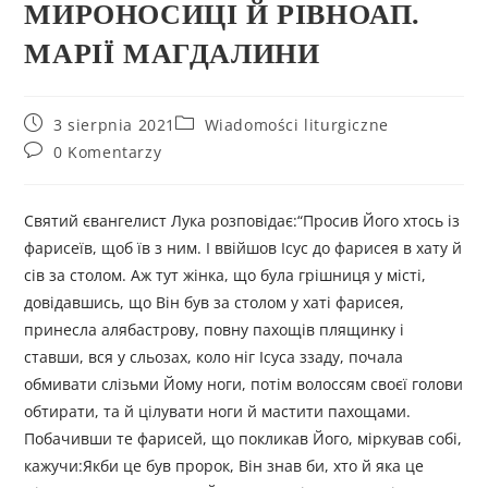
МИРОНОСИЦІ Й РІВНОАП.
МАРІЇ МАГДАЛИНИ
3 sierpnia 2021
Wiadomości liturgiczne
0 Komentarzy
Cвятий євангелист Лука розповідає:“Просив Його хтось із
фарисеїв, щоб їв з ним. І ввійшов Ісус до фарисея в хату й
сів за столом. Аж тут жінка, що була грішниця у місті,
довідавшись, що Він був за столом у хаті фарисея,
принесла алябастрову, повну пахощів плящинку і
ставши, вся у сльозах, коло ніг Ісуса ззаду, почала
обмивати слізьми Йому ноги, потім волоссям своєї голови
обтирати, та й цілувати ноги й мастити пахощами.
Побачивши те фарисей, що покликав Його, міркував собі,
кажучи:Якби це був пророк, Він знав би, хто й яка це