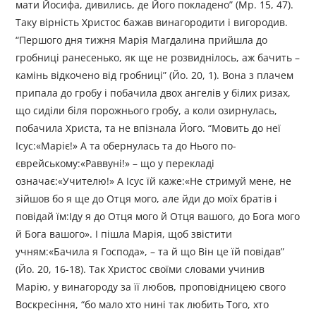
мати Йосифа, дивились, де Його покладено” (Мр. 15, 47).
Таку вірність Христос бажав винагородити і вигородив.
“Першого дня тижня Марія Магдалина прийшла до
гробниці ранесенько, як ще не розвиднілось, аж бачить –
камінь відкочено від гробниці” (Йо. 20, 1). Вона з плачем
припала до гробу і побачила двох ангелів у білих ризах,
що сиділи біля порожнього гробу, а коли озирнулась,
побачила Христа, та не впізнала Його. “Мовить до неї
Ісус:«Маріє!» А та обернулась та до Нього по-
єврейському:«Раввуні!» – що у перекладі
означає:«Учителю!» А Ісус їй каже:«Не стримуй мене, не
зійшов бо я ще до Отця мого, але йди до моїх братів і
повідай їм:Іду я до Отця мого й Отця вашого, до Бога мого
й Бога вашого». І пішла Марія, щоб звістити
учням:«Бачила я Господа», – та й що Він це їй повідав”
(Йо. 20, 16-18). Так Христос своїми словами учинив
Марію, у винагороду за її любов, проповідницею свого
Воскресіння, “бо мало хто нині так любить Того, хто