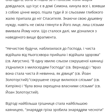
довідалася, що Ісус є в домі Симона, кинула все і, взявши
з собою цінне миро, пішла туди й зі сльозами глибокого
жалю припала до ніг Спасителя. Знаючи свою душевну
нужду, навіть не сміла глянути в Його лице, лиш слізьми
вмивала Йому ноги. Що сталося далі, ми дізналися з
наведеного вище фрагмента.
“Нечистою будучи, наблизилася до Господа, і чиста
відійшла від Нього;хвора прийшла і відійшла здорова”
(св. Августин). “В одну хвилю сльози сокрушеної каяниці
з’єдналися з милосердям Господа” (св. Вернард) і “враз
вона стала чиста й невинна, як дівиця” (св. Йоан
Золотоустий);“сокрушене серце вилилося слізьми” (св.
Кипріян) і “була вона охрещена власними слізьми” (св.
Йоан Золотоустий).
Відтоді найбільша грішниця стала найбільшою
каяницею, “знаряддя гріха зробила знаряддям чесноти”