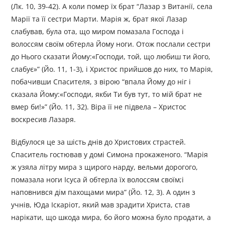
(Лк. 10, 39-42). А коли помер їх брат “Лазар з Витанії, села
Марії та її сестри Марти. Марія ж, брат якої Лазар
слабував, була ота, що миром помазала Господа і
волоссям своїм обтерла Йому ноги. Отож послали сестри
до Нього сказати Йому:«Господи, той, що любиш ти його,
слабує»” (Йо. 11, 1-3), і Христос прийшов до них, то Марія,
побачивши Спасителя, з вірою “впала Йому до ніг і
сказала Йому:«Господи, якби Ти був тут, то мій брат не
вмер би!»” (Йо. 11, 32). Віра її не підвела – Христос
воскресив Лазаря.
Відбулося це за шість днів до Христових страстей.
Спаситель гостював у домі Симона прокаженого. “Марія
ж узяла літру мира з щирого нарду, вельми дорогого,
помазала ноги Ісуса й обтерла їх волоссям своїм;і
наповнився дім пахощами мира” (Йо. 12, 3). А один з
учнів, Юда Іскаріот, який мав зрадити Христа, став
нарікати, що шкода мира, бо його можна було продати, а