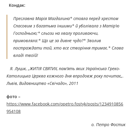
Кондак:
Преславна Марія Магдалина* стояла перед хрестом
Спасовим з багатьма іншими* й уболівала з Матір’ю
Господньою;* сльози на хвалу проливаючи,
примовляла:* Що це за дивне чудо?* Зволив
постраждати той, хто все створіння тримає.* Слава
владі твоїй!
Я. Луцик, „ЖИТІЯ СВЯТИХ, пам’ять яких Українська Греко-
Католицька Церква кожного дня впродовж року по
читає
„.
Львів, Видавництво «Свічадо», 201
1
фото –
https://www.facebook.com/opetro.fostyk/posts/1234910856
954108
о. Петро Фостик