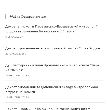
Ważne Duszpasterstwo
Декрет єпископів Перемисько-Варшавської митрополії
щодо звершування Божественної Літургії
6 LIPCA 2026
/
Декрет призначення нових членів Комісії зі Справ Родин
23 MARCA 2026
/
Душпастирський план Вроцлавсько-Кошалінської Єпархії
на 2026 рік
30 GRUDNIA 2025
/
Декрет оновлення та доповнення складу митрополичої
літургійної комісії
10 GRUDNIA 2025
/
Декрет „Норми щодо вживання священичих риз у