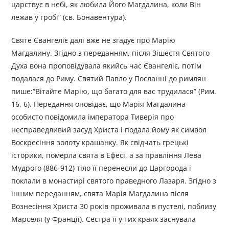
царствує в небі, як любила Його Магдалина, коли Він
лежав у гробі” (св. Бонавентура).
Святе Євангеліє далі вже не згадує про Марію
Магдалину. Згідно з переданням, після Зішестя Святого
Духа вона проповідувала якийсь час Євангеліє, потім
подалася до Риму. Святий Павло у Посланні до римлян
пише:“Вітайте Марію, що багато для вас трудилася” (Рим.
16, 6). Передання оповідає, що Марія Магдалина
особисто повідомила імператора Тиверія про
несправедливий засуд Христа і подала йому як символ
Воскресіння золоту крашанку. Як свідчать грецькі
історики, померла свята в Ефесі, а за правління Лева
Мудрого (886-912) тіло її перенесли до Царгорода і
поклали в монастирі святого праведного Лазаря. Згідно з
іншим переданням, свята Марія Магдалина після
Вознесіння Христа 30 років проживала в пустелі, поблизу
Марселя (у Франції). Сестра її у тих краях заснувала