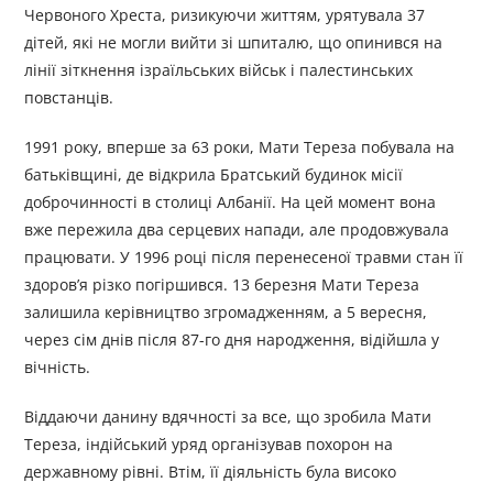
Червоного Хреста, ризикуючи життям, урятувала 37
дітей, які не могли вийти зі шпиталю, що опинився на
лінії зіткнення ізраїльських військ і палестинських
повстанців.
1991 року, вперше за 63 роки, Мати Тереза побувала на
батьківщині, де відкрила Братський будинок місії
доброчинності в столиці Албанії. На цей момент вона
вже пережила два серцевих напади, але продовжувала
працювати. У 1996 році після перенесеної травми стан її
здоров’я різко погіршився. 13 березня Мати Тереза
залишила керівництво згромадженням, а 5 вересня,
через сім днів після 87-го дня народження, відійшла у
вічність.
Віддаючи данину вдячності за все, що зробила Мати
Тереза, індійський уряд організував похорон на
державному рівні. Втім, її діяльність була високо