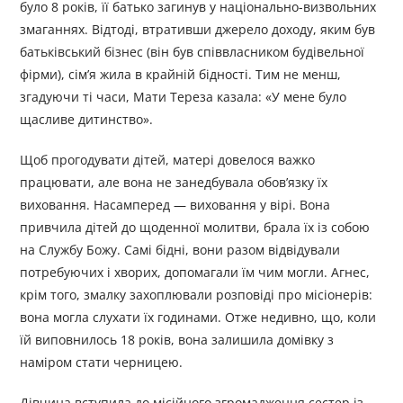
було 8 років, її батько загинув у національно-визвольних
змаганнях. Відтоді, втративши джерело доходу, яким був
батьківський бізнес (він був співвласником будівельної
фірми), сім’я жила в крайній бідності. Тим не менш,
згадуючи ті часи, Мати Тереза казала: «У мене було
щасливе дитинство».
Щоб прогодувати дітей, матері довелося важко
працювати, але вона не занедбувала обов’язку їх
виховання. Насамперед — виховання у вірі. Вона
привчила дітей до щоденної молитви, брала їх із собою
на Службу Божу. Самі бідні, вони разом відвідували
потребуючих і хворих, допомагали їм чим могли. Агнес,
крім того, змалку захоплювали розповіді про місіонерів:
вона могла слухати їх годинами. Отже недивно, що, коли
їй виповнилось 18 років, вона залишила домівку з
наміром стати черницею.
Дівчина вступила до місійного згромадження сестер із