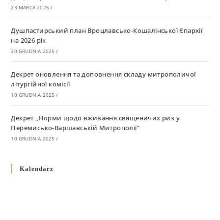
23 MARCA 2026
/
Душпастирський план Вроцлавсько-Кошалінської Єпархії
на 2026 рік
30 GRUDNIA 2025
/
Декрет оновлення та доповнення складу митрополичої
літургійної комісії
10 GRUDNIA 2025
/
Декрет „Норми щодо вживання священичих риз у
Перемисько-Варшавській Митрополії”
10 GRUDNIA 2025
/
Декрет про відзначення Великодня і всіх рухомих свят за
Kalendarz
григоріанським календарем
10 GRUDNIA 2025
/
Декрет проголошення та оприлюдення постанов Синоду
Єпископів УГКЦ як зобов’язуючі на території