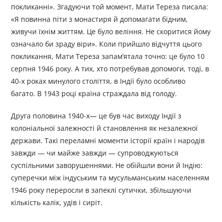
покликанні». Згадуючи той момент, Мати Тереза писала:
«Я повинна піти з монастиря й допомагати бідним,
живучи їхнім життям. Це було веління. Не скоритися йому
означало би зраду віри». Коли прийшло відчуття цього
покликання, Мати Тереза запам’ятала точно: це було 10
серпня 1946 року. А тих, хто потребував допомоги, тоді, в
40-х роках минулого століття, в Індії було особливо
багато. В 1943 році країна страждала від голоду.
Друга половина 1940-х— це був час виходу Індії з
колоніальної залежності й становлення як незалежної
держави. Такі переламні моменти історії країн і народів
завжди — чи майже завжди — супроводжуються
суспільними заворушеннями. Не обійшли вони й Індію:
суперечки між індуським та мусульманським населенням
1946 року переросли в запеклі сутички, збільшуючи
кількість калік, удів і сиріт.