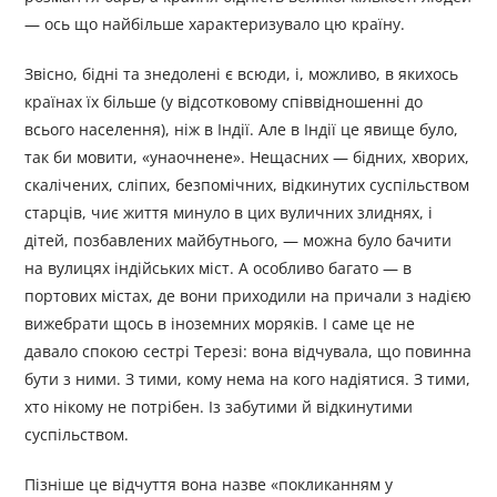
— ось що найбільше характеризувало цю країну.
Звісно, бідні та знедолені є всюди, і, можливо, в якихось
країнах їх більше (у відсотковому співвідношенні до
всього населення), ніж в Індії. Але в Індії це явище було,
так би мовити, «унаочнене». Нещасних — бідних, хворих,
скалічених, сліпих, безпомічних, відкинутих суспільством
старців, чиє життя минуло в цих вуличних злиднях, і
дітей, позбавлених майбутнього, — можна було бачити
на вулицях індійських міст. А особливо багато — в
портових містах, де вони приходили на причали з надією
вижебрати щось в іноземних моряків. І саме це не
давало спокою сестрі Терезі: вона відчувала, що повинна
бути з ними. З тими, кому нема на кого надіятися. З тими,
хто нікому не потрібен. Із забутими й відкинутими
суспільством.
Пізніше це відчуття вона назве «покликанням у