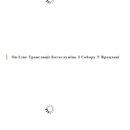
On-Line Трансляції Богослужінь З Собору У Вроцлаві