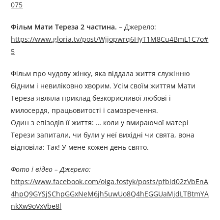
075
Фільм Мати Тереза
2
частина.
– Джерелo:
https://www.gloria.tv/post/Wjjopwrq6HyT1M8Cu4BmL1C7o#
5
Фільм про чудову жінку, яка віддала життя служінню
бідним і невиліковно хворим. Усім своїм життям Мати
Тереза являла приклад безкорисливої любові і
милосердя, працьовитості і самозречення.
Один з епізодів її життя: … коли у вмираючої матері
Терези запитали, чи були у неї вихідні чи свята, вона
відповіла: Так! У мене кожен день свято.
Фото і відео –
Джерелo:
https://www.facebook.com/olga.fostyk/posts/pfbid02zVbEnA
4hpQ9GYSjSChpGGxNeM6jh5uwUo8Q4hEGGUaMjdLTBtmYA
nkXw9oVxVbe8l