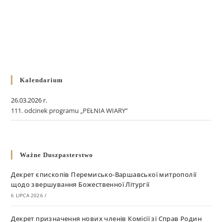
Kalendarium
26.03.2026 r.
111. odcinek programu „PEŁNIA WIARY”
Ważne Duszpasterstwo
Декрет єпископів Перемисько-Варшавської митрополії
щодо звершування Божественної Літургії
6 LIPCA 2026
/
Декрет призначення нових членів Комісії зі Справ Родин