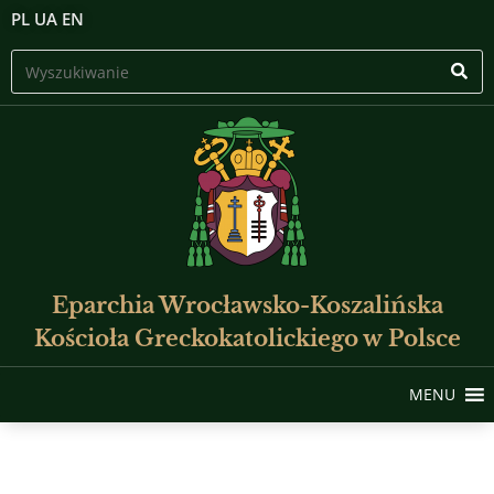
PL
UA
EN
Eparchia Wrocławsko-Koszalińska
Kościoła Greckokatolickiego w Polsce
MENU