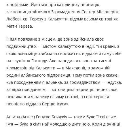
кінофільми. Йдеться про католицьку черницю,
засновницю жіночого Згромадження Сестер Місіонерок
Любові, св. Терезу з Калькутти, відому всьому світові як
Мати Тереза.
Її ім’я пов’язане з місцем, де вона здійснила своє
подвижництво, — містом Калькуттою в Індії, тій країні, з
якою вона міцно зв’язала своє життя, віддаючи саму себе
на служіння Господу. Але народилась вона за тисячі
кілометрів від Калькутти — в Македонії, в заможній
родині албанського підприємця. Тому потім вона скаже:
«За походженням я албанка, за громадянством — індуска,
за віросповіданням — католицька черниця, через своє
покликання я належу всьому світові, а своє серце я
повністю віддала Серцю Ісуса».
Аньєза (Агнес) Гондже Бояджіу — таким було її світське
ім’я — була в сім’ї наймолодшою дитиною. Коли дівчинці