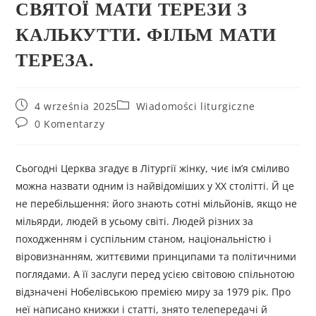
СВЯТОЇ МАТИ ТЕРЕЗИ З
КАЛЬКУТТИ. ФІЛЬМ МАТИ
ТЕРЕЗА.
4 września 2025
Wiadomości liturgiczne
0 Komentarzy
Сьогодні Церква згадує в Літургії жінку, чиє ім’я сміливо
можна назвати одним із найвідоміших у ХХ столітті. Й це
не перебільшення: його знають сотні мільйонів, якщо не
мільярди, людей в усьому світі. Людей різних за
походженням і суспільним станом, національністю і
віровизнанням, життєвими принципами та політичними
поглядами. А її заслуги перед усією світовою спільнотою
відзначені Нобелівською премією миру за 1979 рік. Про
неї написано книжки і статті, знято телепередачі й