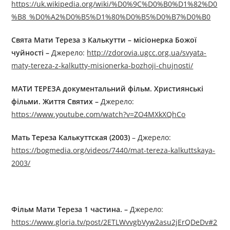
https://uk.wikipedia.org/wiki/%D0%9C%D0%B0%D1%82%D0
%B8_%D0%A2%D0%B5%D1%80%D0%B5%D0%B7%D0%B0
Свята Мати Тереза з Калькутти – місіонерка Божої
чуйності
–
Джерелo:
http://zdorovia.ugcc.org.ua/svyata-
maty-tereza-z-kalkutty-misionerka-bozhoji-chujnosti/
МАТИ ТЕРЕЗА документальний фільм. Християнські
фільми. Життя Святих –
Джерелo:
https://www.youtube.com/watch?v=ZO4MXkXQhCo
Мать Тереза Калькуттская (2003)
– Джерелo:
https://bogmedia.org/videos/7440/mat-tereza-kalkuttskaya-
2003/
Фільм Мати Тереза
1
частина.
–
Джерелo:
https://www.gloria.tv/post/2ETLWvvgbVyw2asu2jErQDeDv#2