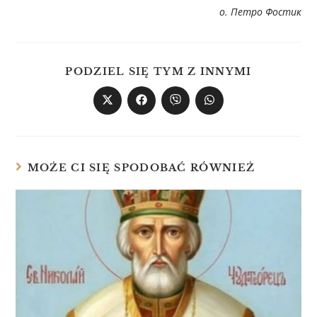
о. Петро Фостик
PODZIEL SIĘ TYM Z INNYMI
MOŻE CI SIĘ SPODOBAĆ RÓWNIEŻ