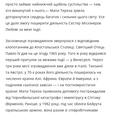
просто займає найнижчий щабель суспільства — тим,
хто викинутий з нього,— Мати Тереза зуміла
доторкнутися сердець багатих і сильних цього світу. Усе
це дало змогу поширити діяльність Сестер Місіонерок
Любові за межі Індії.
Засновниця згромадження звернулася з відповідним
клопотанням до Апостольської Столиці. Святіший Отець
Павло ІV дав на це згоду 1965 року. Того ж року відкрився
перший притулок за межами Індії — у Венесуелі. Через
три роки місії згромадження вже діяли в Італії, Танзанії
та Австрії, у 70-х роках його діяльність поширилась на
численні країни Азії, Африки, Європи й Америки, а з
падінням «залізної завіси» — і на посткомуністичні
країни. Мати Тереза привозила допомогу постраждалим
від Чорнобильської катастрофи і землетрусу в Спітаку
(Вірменія). Раніше, у 1982 році, під час облоги Бейрута
ізраїльською армією, вона разом зі співробітниками