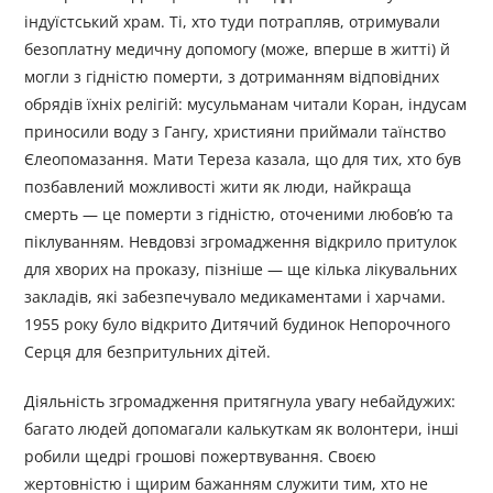
індуїстський храм. Ті, хто туди потрапляв, отримували
безоплатну медичну допомогу (може, вперше в житті) й
могли з гідністю померти, з дотриманням відповідних
обрядів їхніх релігій: мусульманам читали Коран, індусам
приносили воду з Гангу, християни приймали таїнство
Єлеопомазання. Мати Тереза казала, що для тих, хто був
позбавлений можливості жити як люди, найкраща
смерть — це померти з гідністю, оточеними любов’ю та
піклуванням. Невдовзі згромадження відкрило притулок
для хворих на проказу, пізніше — ще кілька лікувальних
закладів, які забезпечувало медикаментами і харчами.
1955 року було відкрито Дитячий будинок Непорочного
Серця для безпритульних дітей.
Діяльність згромадження притягнула увагу небайдужих:
багато людей допомагали калькуткам як волонтери, інші
робили щедрі грошові пожертвування. Своєю
жертовністю і щирим бажанням служити тим, хто не