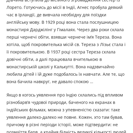
Лорето. Готуючись до місії в Індії, Агнес пробула деякий
час в Ірландії, де вивчала необхідну для поїздки
англійську мову. В 1929 році вона стала послушницею
монастиря Дарджілінг у Гімалаях. Через два роки склала
перші чернечі обіти, взявши чернече ім’я Тереза. Вона
хотіла, щоб покровителька місій св. Тереза з Лізьє стала і
її покровителькою. В 1937 році сестра Тереза склала
довічні обіти, а далі працювала вчителькою в
монастирській школі у Калькутті. Вона надзвичайно
любила дітей і їй дуже подобалось їх навчати. Але те, що
вона бачила навкруг, не давало спокою …
Якщо в когось уявлення про Індію склались під впливом
різнобарв’я чудової природи, баченого на екранах в
індійських фільмах, можна з упевненістю сказати: таке
уявлення далеко-далеко не повне. Кожен, хто там бував,
причому в різні періоди історії, може підтвердити: не
розмаїття барв, а крайня бідність великої кількості людей