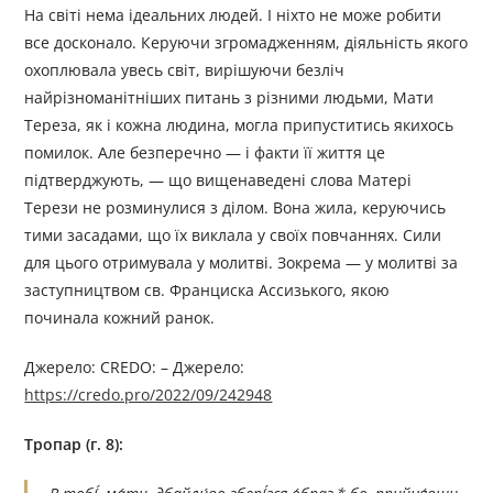
На світі нема ідеальних людей. І ніхто не може робити
все досконало. Керуючи згромадженням, діяльність якого
охоплювала увесь світ, вирішуючи безліч
найрізноманітніших питань з різними людьми, Мати
Тереза, як і кожна людина, могла припуститись якихось
помилок. Але безперечно — і факти її життя це
підтверджують, — що вищенаведені слова Матері
Терези не розминулися з ділом. Вона жила, керуючись
тими засадами, що їх виклала у своїх повчаннях. Сили
для цього отримувала у молитві. Зокрема — у молитві за
заступництвом св. Франциска Ассизького, якою
починала кожний ранок.
Джерело: CREDO: – Джерелo:
https://credo.pro/2022/09/242948
Тропар (г. 8):