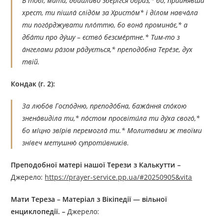
В тобі́́, ма́ти, дбайли́во збері́́гся о́браз,* бо, прийня́вши
хрест, ти пішла́ слідо́м за Христо́м* і ді́лом навча́ла
ти пого́рджувати пло́ттю, бо вона́ промина́є,* а
дба́ти про ду́шу – єство́ безсме́ртне.* Тим-то з
а́нгелами ра́зом ра́дується,* преподо́бна Тере́зе, дух
твій.
Кондак (г. 2):
За любо́в Госпо́дню, преподо́бна, бажа́ння спо́кою
знена́виділа ти,* по́стом просвіти́ла ти ду́ха свого́,*
бо мі́цно зві́рів перемогла́ ти.* Молитва́ми ж твоїми
зні́веч метушню́ супроти́вників.
Преподобної матері нашої Терези з Калькутти –
Джерелo:
https://prayer-service.pp.ua/#20250905&vita
Мати Тереза – Матеріал з Вікіпедії — вільної
енциклопедії. –
Джерелo: