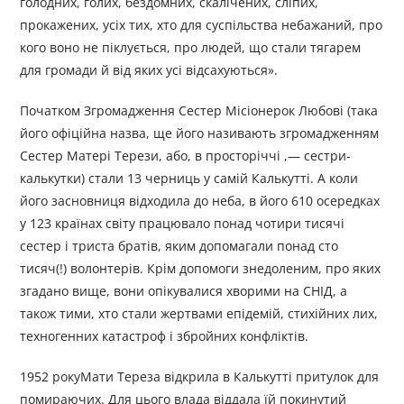
голодних, голих, бездомних, скалічених, сліпих,
прокажених, усіх тих, хто для суспільства небажаний, про
кого воно не піклується, про людей, що стали тягарем
для громади й від яких усі відсахуються».
Початком Згромадження Сестер Місіонерок Любові (така
його офіційна назва, ще його називають згромадженням
Сестер Матері Терези, або, в просторіччі ,— сестри-
калькутки) стали 13 черниць у самій Калькутті. А коли
його засновниця відходила до неба, в його 610 осередках
у 123 країнах світу працювало понад чотири тисячі
сестер і триста братів, яким допомагали понад сто
тисяч(!) волонтерів. Крім допомоги знедоленим, про яких
згадано вище, вони опікувалися хворими на СНІД, а
також тими, хто стали жертвами епідемій, стихійних лих,
техногенних катастроф і збройних конфліктів.
1952 рокуМати Тереза відкрила в Калькутті притулок для
помираючих. Для цього влада віддала їй покинутий