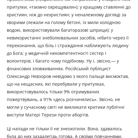
притулки, «таємно охрещували»); у кращому ставленні до
християн, ніж до нехристиян; у неналежному догляді за
хворими (лежали на голому бетоні, їх мили холодною
водою, використовували багаторазові шприци); у
невикористанні знеболювальних засобів, нібито через її
переконання, що біль і страждання наближують людину
до Бога; у медичній некомпетентності сестер і
волонтерів, і багато чому подібному. Ну і, звісно,— у
фінансових зловживаннях. Російський публіцист
Олександр Нєвзоров невідомо з якого пальця висмоктав,
що на нещасних, які перебували у притулках,
використовувалось тільки 9% отримуваних
пожертвувань, а 91% «десь розчинялись». Звісно, не
могли у сучасному світі не викликати критики публічні
виступи Матері Терези проти абортів.
Ці напади не тільки її не знеохотили. Вона, здавалось
була до них заздалегідь готова. А своїми повчаннями,