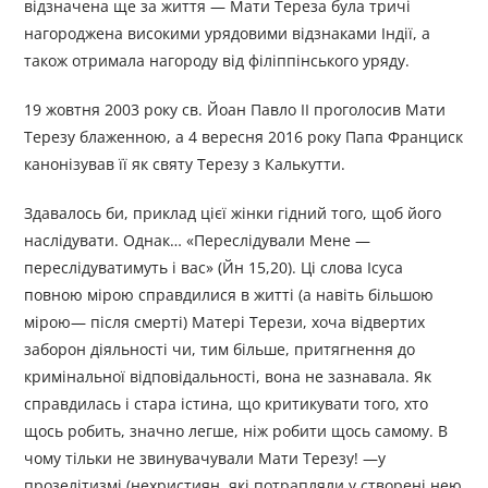
відзначена ще за життя — Мати Тереза була тричі
нагороджена високими урядовими відзнаками Індії, а
також отримала нагороду від філіппінського уряду.
19 жовтня 2003 року св. Йоан Павло ІІ проголосив Мати
Терезу блаженною, а 4 вересня 2016 року Папа Франциск
канонізував її як святу Терезу з Калькутти.
Здавалось би, приклад цієї жінки гідний того, щоб його
наслідувати. Однак… «Переслідували Мене —
переслідуватимуть і вас» (Йн 15,20). Ці слова Ісуса
повною мірою справдилися в житті (а навіть більшою
мірою— після смерті) Матері Терези, хоча відвертих
заборон діяльності чи, тим більше, притягнення до
кримінальної відповідальності, вона не зазнавала. Як
справдилась і стара істина, що критикувати того, хто
щось робить, значно легше, ніж робити щось самому. В
чому тільки не звинувачували Мати Терезу! —у
прозелітизмі (нехристиян, які потрапляли у створені нею