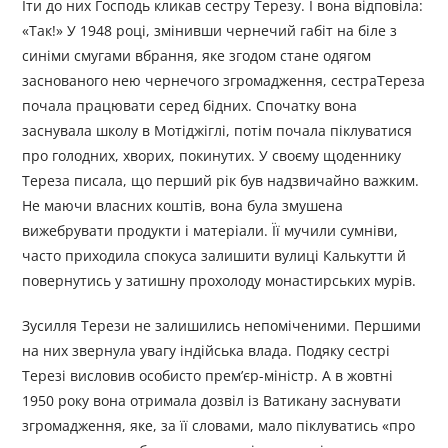
Іти до них Господь кликав сестру Терезу. І вона відповіла:
«Так!» У 1948 році, змінивши чернечий габіт на біле з
синіми смугами вбрання, яке згодом стане одягом
заснованого нею чернечого згромадження, сестраТереза
почала працювати серед бідних. Спочатку вона
заснувала школу в Мотіджіглі, потім почала піклуватися
про голодних, хворих, покинутих. У своєму щоденнику
Тереза писала, що перший рік був надзвичайно важким.
Не маючи власних коштів, вона була змушена
вижебрувати продукти і матеріали. Її мучили сумніви,
часто приходила спокуса залишити вулиці Калькутти й
повернутись у затишну прохолоду монастирських мурів.
Зусилля Терези не залишились непоміченими. Першими
на них звернула увагу індійська влада. Подяку сестрі
Терезі висловив особисто прем’єр-міністр. А в жовтні
1950 року вона отримала дозвіл із Ватикану заснувати
згромадження, яке, за її словами, мало піклуватись «про