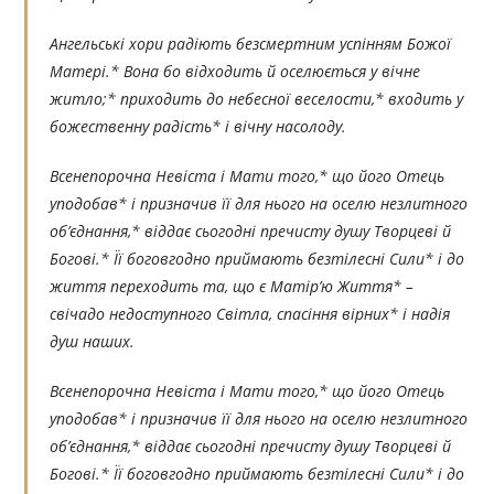
Ангельські хори радіють безсмертним успінням Божої
Матері.* Вона бо відходить й оселюється у вічне
житло;* приходить до небесної веселости,* входить у
божественну радість* і вічну насолоду.
Всенепорочна Невіста і Мати того,* що його Отець
уподобав* і призначив її для нього на оселю незлитного
об’єднання,* віддає сьогодні пречисту душу Творцеві й
Богові.* Її боговгодно приймають безтілесні Сили* і до
життя переходить та, що є Матір’ю Життя* –
свічадо недоступного Світла, спасіння вірних* і надія
душ наших.
Всенепорочна Невіста і Мати того,* що його Отець
уподобав* і призначив її для нього на оселю незлитного
об’єднання,* віддає сьогодні пречисту душу Творцеві й
Богові.* Її боговгодно приймають безтілесні Сили* і до