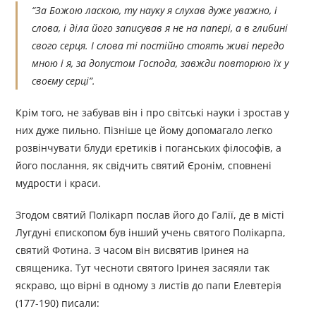
“За Божою ласкою, ту науку я слухав дуже уважно, і
слова, і діла його записував я не на папері, а в глибині
свого серця. І слова ті постійно стоять живі передо
мною і я, за допустом Господа, завжди повторюю їх у
своєму серці”.
Крім того, не забував він і про світські науки і зростав у
них дуже пильно. Пізніше це йому допомагало легко
розвінчувати блуди єретиків і поганських філософів, а
його послання, як свідчить святий Єронім, сповнені
мудрости і краси.
Згодом святий Полікарп послав його до Галії, де в місті
Лугдуні єпископом був інший учень святого Полікарпа,
святий Фотина. З часом він висвятив Іринея на
священика. Тут чесноти святого Іринея засяяли так
яскраво, що вірні в одному з листів до папи Елевтерія
(177-190) писали: