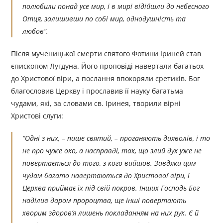
полюбили понад усе мир, і в мирі відійшли до небесного
Отця, залишивши по собі мир, однодушність та
любов”.
Після мученицької смерти святого Фотини Іриней став
єпископом Лугдуна. Його проповіді навертали багатьох
до Христової віри, а послання впокоряли єретиків. Бог
благословив Церкву і прославив її науку багатьма
чудами, які, за словами св. Іринея, творили вірні
Христові слуги:
“Одні з них, – пише святий, – проганяють дияволів, і то
не про чуже око, а насправді, так, що злий дух уже не
повертається до того, з кого вийшов. Завдяки цим
чудам багато навертаються до Христової віри, і
Церква приймає їх під свій покров. Інших Господь Бог
наділив даром пророцтва, ще інші повертають
хворим здоров’я лишень покладанням на них рук. Є й