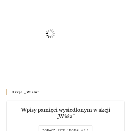
Akcja „Wisła”
Wpisy pamięci wysiedlonym w akcji
„Wisła”
ZOBACZ LISTĘ / DODAJ WPIS