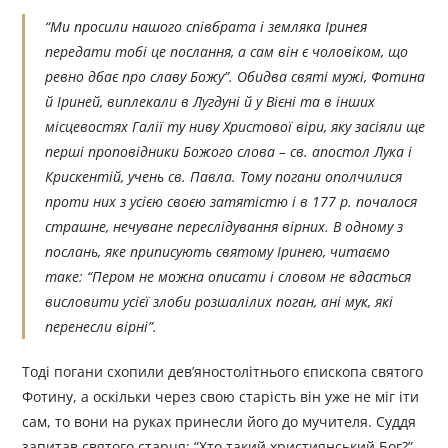
“Ми просили нашого співбрата і земляка Іринея
передати тобі це послання, а сам він є чоловіком, що
ревно дбає про славу Божу”. Обидва святі мужі, Фотина
й Іриней, виплекали в Лугдуні й у Вієні та в інших
місцевостях Галії ту ниву Христової віри, яку засіяли ще
перші проповідники Божого слова – св. апостол Лука і
Крискентій, учень св. Павла. Тому погани ополчилися
проти них з усією своєю затятістю і в 177 р. почалося
страшне, нечуване переслідування вірних. В одному з
послань, яке приписують святому Іринею, читаємо
таке: “Пером не можна описати і словом не вдасться
висловити усієї злоби розшалілих поган, ані мук, які
перенесли вірні”.
Тоді погани схопили дев’яностолітнього єпископа святого
Фотину, а оскільки через свою старість він уже не міг іти
сам, то вони на руках принесли його до мучителя. Суддя
запитав святого старця: “Хто такий християнський Бог?”.