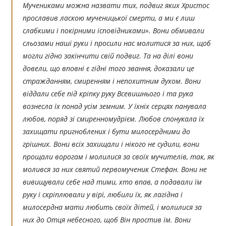
Мучениками можна назвати тих, подвиг яких Христос
прославив ласкою мученицької смерти, а ми є лиш
слабкими і покірними ісповідниками». Вони обмивали
сльозами наші руки і просили нас молитися за них, щоб
могли гідно закінчити свій подвиг. Та на ділі вони
довели, що вповні є гідні того звання, доказали це
стражданням, смиренням і непохитним духом. Вони
віддали себе під кріпку руку Всевишнього і та рука
вознесла їх понад усім земним. У їхніх серцях панувала
любов, поряд зі смиренномудрієм. Любов спонукала їх
захищати пригноблених і бути милосердними до
грішних. Вони всіх захищали і нікого не судили, вони
прощали ворогам і молилися за своїх мучителів, так, як
молився за них святий первомученик Стефан. Вони не
вивищували себе над тими, хто впав, а подавали їм
руку і скріплювали у вірі, любили їх, як лагідна і
милосердна мати любить своїх дітей, і молилися за
них до Отця небесного, щоб Він простив їм. Вони