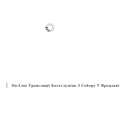
On-Line Трансляції Богослужінь З Собору У Вроцлаві