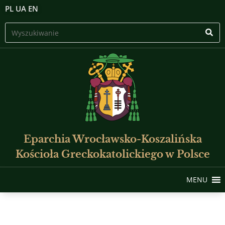
PL
UA
EN
Eparchia Wrocławsko-Koszalińska
Kościoła Greckokatolickiego w Polsce
MENU