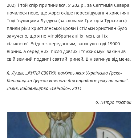
202), і той спір припинився. У 202 р., за Септимія Севера,
почалося нове, ще жорстокіше переслідування християн.
Тоді “вулицями Лугдуна (за словами Григорія Турського)
плили ріки християнської крови і стільки християн було
замучено, що я не міг зібрати ані їх імен, ані їх
кількости”. Згідно з переданням, загинуло тоді 19000
вірних, а серед них, після довгих і тяжких мук, закінчив
свій земний подвиг і святий Іриней. Він загинув від меча.
Я. Луцик, „ЖИТІЯ СВЯТИХ, пам’ять яких Українська Греко-
Католицька Церква кожного дня впродовж року почитає”.
Львів, Видавництво «Свічадо», 2011
о. Петро Фостик