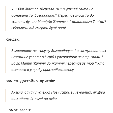
У Різдві дівство зберегла Ти,* в успенні світа не
оставила Ти, Богородице.* Переставилася Ти до
життя, бувши Матір’ю Життя.* I молитвами Твоїми*
ізбавляєш від смерти душі наші.
Кондак:
В молитвах невсипущу Богородицю* і в заступництвах
незамінне уповання* гріб і умертвіння не втримали.*
Бо як Матір Життя до життя переставив той,* хто
вселився в утробу приснодівственну.
Замість Достойно, приспів:
Ангели, бачачи успення Пречистої, здивувалися, як Діва
восходить із землі на небо.
І ірмос, глас 1: