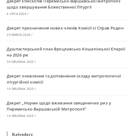
Декрет єпископів Перемисько-Варшавської митрополії
щодо звершування Божественної Літургії
6 LIPCA 2026
/
Декрет призначення нових членів Комісії зі Справ Родин
23 MARCA 2026
/
Душпастирський план Вроцлавсько-Кошалінської Єпархії
на 2026 рік
30 GRUDNIA 2025
/
Декрет оновлення та доповнення складу митрополичої
літургійної комісії
10 GRUDNIA 2025
/
Декрет „Норми щодо вживання священичих риз у
Перемисько-Варшавській Митрополії”
10 GRUDNIA 2025
/
Декрет про відзначення Великодня і всіх рухомих свят за
Kalendarz
григоріанським календарем