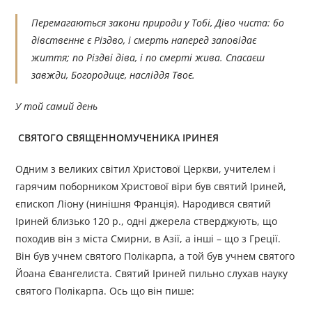
Перемагаються закони природи у Тобі, Діво чиста: бо
дівственне є Різдво, і смерть наперед заповідає
життя; по Різдві діва, і по смерті жива. Спасаєш
завжди, Богородице, насліддя Твоє.
У той самий день
СВЯТОГО СВЯЩЕННОМУЧЕНИКА ІРИНЕЯ
Одним з великих світил Христової Церкви, учителем і
гарячим поборником Христової віри був святий Іриней,
єпископ Ліону (нинішня Франція). Народився святий
Іриней близько 120 р., одні джерела стверджують, що
походив він з міста Смирни, в Азії, а інші – що з Греції.
Він був учнем святого Полікарпа, а той був учнем святого
Йоана Євангелиста. Святий Іриней пильно слухав науку
святого Полікарпа. Ось що він пише: