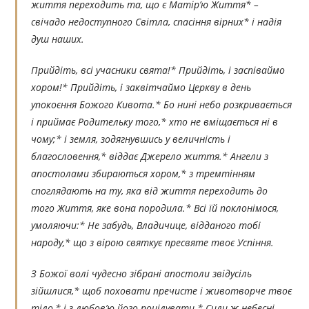
життя переходить та, що є Матір’ю Життя* –
свічадо недоступного Світла, спасіння вірних* і надія
душ наших.
Прийдіть, всі учасники свята!* Прийдіть, і заспіваймо
хором!* Прийдіть, і заквітчаймо Церкву в день
упокоєння Божого Кивота.* Бо нині небо розкривається
і приймає Родительку того,* хто не вміщається ні в
чому;* і земля, зодягнувшись у величність і
благословення,* віддає Джерело життя.* Ангели з
апостолами збираються хором,* з тремтінням
споглядають на ту, яка від життя переходить до
того Життя, яке вона породила.* Всі їй поклонімося,
умоляючи:* Не забудь, Владичице, відданого тобі
народу,* що з вірою святкує пресвяте твоє Успіння.
З Божої волі чудесно зібрані апостоли звідусіль
зійшлися,* щоб поховати пречисте і животворче твоє
тіло,* і з любов’ю його поцілувати.* Сили ж небесні,