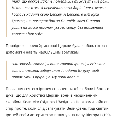
такі, що воскрешають померлих, і ті живуть ще роки.
Ніхто не є в змозі перелічити всіх дарів і ласк, якими
Господь наділяє свою Церкву. А Церква, в Ім’я Ісуса
Христа, що постраждав за Понтійського Пилата,
уділяє ті ласки поганам усього світу, без найменшої
користи для себе”.
Провідною зорею Христової Церкви була любов, готова
допомогти навіть найбільшим єретикам.
“Ми завжди готові, – пише святий Іриней, – скільки є
сил, допомогти заблуканим і подати їм руку, щоб
витягнути з прірви, в яку вони впали”.
Послання святого Іринея сповнені такої любови і Божого
духа, що для Христвої Церкви вони є неоціненним
скарбом. Коли між Східною і Західною Церквами зайшов
спір про те, коли слід святкувати Великдень, тоді святий
Іриней своїм авторитетом вплинув на папу Віктора I (190-