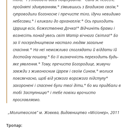
пройняті здивуванням,* з’явившись з Владикою своїм,*
супроводили богоносне і пречисте тіло, ідучи невидимо
небесами,* і кликали до архангелів:* Ось приходить
Цариця всіх, божественна Дочка!* Відчиніть брами і
вознесіть понад увесь світ Матір вічного Світла!* Бо
за її посередництвом настало людям загальне
спасіння.* На неї неможливо споглядати й віддати їй
достойну пошану,* бо її визначність переходить будь-
яке уявлення.* Тому, пречиста Богородице, живучи
завжди з живоносним Царем і своїм Сином,* молися
повсякчасно, щоб від усякого ворожого підступу*
захоронені і спасенні були твої діти,* бо ми придбали в
тобі Заступницю* і тебе повіки врочисто
прославляємо.
„
Молитвослов”
м. Жовква
, Видавництво «
Місіонер», 2011
Тропар: