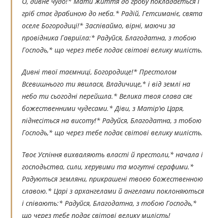
О, дивне чудо!* Мати Життя до гробу покладається і
гріб стає драбиною до неба.* Радій, Гетсиманіє, свята
оселе Богородиці!* Заспіваймо, вірні, маючи за
провідника Гавриїла:* Радуйся, Благодатна, з тобою
Господь,* що через тебе подає світові велику милість.
Дивні твої таємниці, Богородице!* Престолом
Всевишнього ти явилася, Владичице,* і від землі на
небо ти сьогодні перейшла.* Велика твоя слава сяє
божественними чудесами.* Діви, з Матір’ю Царя,
піднесіться на висоту!* Радуйся, Благодатна, з тобою
Господь,* що через тебе подає світові велику милість.
Твоє Успіння вихваляють власті й престоли,* начала і
господьства, сили, херувими та могутні серафими.*
Радуються земляни, прикрашені твоєю божественною
славою.* Царі з архангелами й ангелами поклоняються
і співають:* Радуйся, Благодатна, з тобою Господь,*
що через тебе подає світові велику милість!