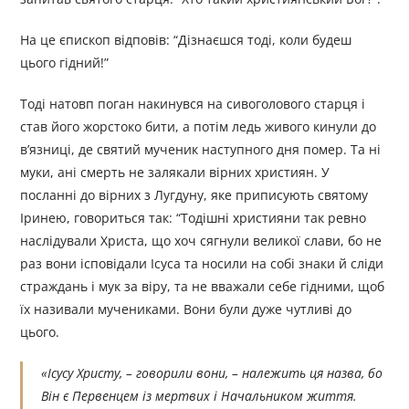
На це єпископ відповів: “Дізнаєшся тоді, коли будеш
цього гідний!”
Тоді натовп поган накинувся на сивоголового старця і
став його жорстоко бити, а потім ледь живого кинули до
в’язниці, де святий мученик наступного дня помер. Та ні
муки, ані смерть не залякали вірних християн. У
посланні до вірних з Лугдуну, яке приписують святому
Іринею, говориться так: “Тодішні християни так ревно
наслідували Христа, що хоч сягнули великої слави, бо не
раз вони ісповідали Ісуса та носили на собі знаки й сліди
страждань і мук за віру, та не вважали себе гідними, щоб
їх називали мучениками. Вони були дуже чутливі до
цього.
«Ісусу Христу, – говорили вони, – належить ця назва, бо
Він є Первенцем із мертвих і Начальником життя.