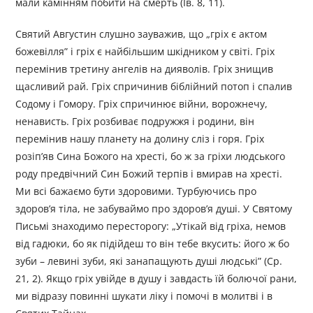
мали камінням побити на смерть (Ів. 8, 11).
Святий Августин слушно зауважив, що „гріх є актом
божевілля” і гріх є найбільшим шкідником у світі. Гріх
перемінив третину ангелів на дияволів. Гріх знищив
щасливий рай. Гріх спричинив біблійний потоп і спалив
Содому і Гомору. Гріх спричинює війни, ворожнечу,
ненависть. Гріх розбиває подружжя і родини, він
перемінив нашу планету на долину сліз і горя. Гріх
розіп’яв Сина Божого на хресті, бо ж за гріхи людського
роду предвічний Син Божий терпів і вмирав на хресті.
Ми всі бажаємо бути здоровими. Турбуючись про
здоров’я тіла, не забуваймо про здоров’я душі. У Святому
Письмі знаходимо пересторогу: „Утікай від гріха, немов
від гадюки, бо як підійдеш то він тебе вкусить: його ж бо
зуби – левині зуби, які занапащують душі людські” (Ср.
21, 2). Якщо гріх увійде в душу і завдасть їй болючої рани,
ми відразу повинні шукати ліку і помочі в молитві і в