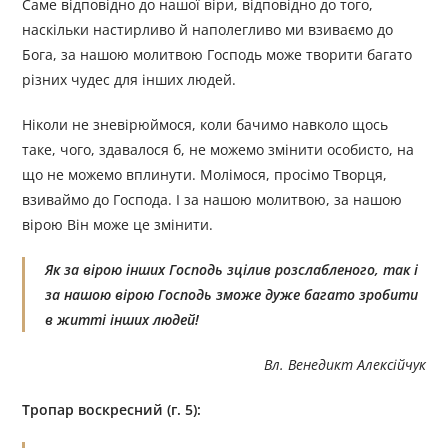
Саме відповідно до нашої віри, відповідно до того,
наскільки настирливо й наполегливо ми взиваємо до
Бога, за нашою молитвою Господь може творити багато
різних чудес для інших людей.
Ніколи не зневірюймося, коли бачимо навколо щось
таке, чого, здавалося б, не можемо змінити особисто, на
що не можемо вплинути. Молімося, просімо Творця,
взиваймо до Господа. І за нашою молитвою, за нашою
вірою Він може це змінити.
Як за вірою інших Господь зцілив розслабленого, так і
за нашою вірою Господь зможе дуже багато зробити
в житті інших людей!
Вл. Венедикт Алексійчук
Тропар воскресний (г. 5):