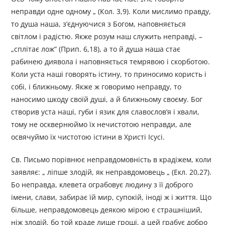
неправди одне одному „ (Кол. 3,9). Коли мислимо правду,
то душа наша, з’єднуючися з Богом, наповняється
світлом і радістю. Якже розум наш служить неправді, –
„сплітає лож” (Прип. 6,18), а то й душа наша стає
рабинею диявола і наповняється темрявою і скорботою.
Коли уста наші говорять істину, то приносимо користь і
собі, і ближньому. Якже ж говоримо неправду, то
наносимо шкоду своїй душі, а й ближньому своєму. Бог
створив уста наші, губи і язик для славослов’я і хвали,
тому не осквернюймо їх нечистотою неправди, але
освячуймо їх чистотою істини в Христі Ісусі.
Св. Письмо порівнює неправдомовність в крадіжем, коли
заявляє: „ ліпше злодій, як неправдомовець „ (Екл. 20,27).
Бо неправда, клевета ограбовує людину з її доброго
імени, слави, забирає їй мир, супокій, іноді ж і життя. Що
більше, неправдомовець деякою мірою є страшніший,
ніж злодій, бо той краде лише гроші, а цей грабує добро