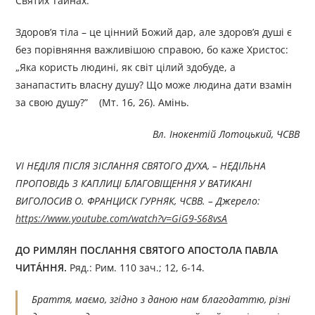
Святих Тайнах.
Здоров’я тіла – це цінний Божий дар, але здоров’я душі є
без порівняння важливішою справою, бо каже Христос:
„Яка користь людині, як світ цілий здобуде, а
занапастить власну душу? Що може людина дати взамін
за свою душу?” (Мт. 16, 26). Амінь.
Вл. Інокентій Лотоцький, ЧСВВ
VІ НЕДІЛЯ ПІСЛЯ ЗІСЛАННЯ СВЯТОГО ДУХА, – НЕДІЛЬНА
ПРОПОВІДЬ З КАПЛИЦІ БЛАГОВІЩЕННЯ У ВАТИКАНІ
ВИГОЛОСИВ О. ФРАНЦИСК ГУРНЯК, ЧСВВ. – Джерелo:
https://www.youtube.com/watch?v=GiG9-S68vsA
ДО РИМЛЯН ПОСЛАННЯ СВЯТОГО АПОСТОЛА ПАВЛА
ЧИТÁННЯ.
Ряд.: Рим. 110 зач.; 12, 6-14.
Браття, маємо, згідно з даною нам благодаттю, різні