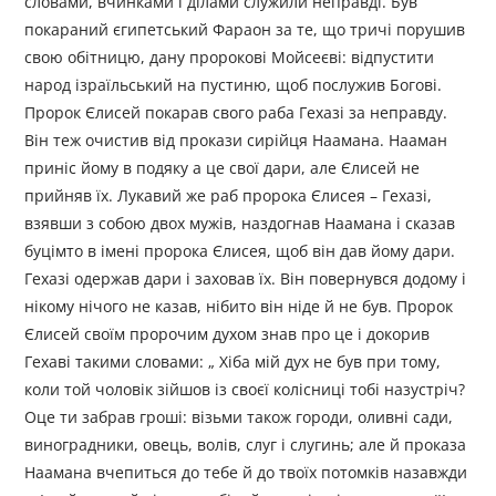
словами, вчинками і ділами служили неправді. Був
покараний єгипетський Фараон за те, що тричі порушив
свою обітницю, дану пророкові Мойсеєві: відпустити
народ ізраїльський на пустиню, щоб послужив Богові.
Пророк Єлисей покарав свого раба Гехазі за неправду.
Він теж очистив від прокази сирійця Наамана. Нааман
приніс йому в подяку а це свої дари, але Єлисей не
прийняв їх. Лукавий же раб пророка Єлисея – Гехазі,
взявши з собою двох мужів, наздогнав Наамана і сказав
буцімто в імені пророка Єлисея, щоб він дав йому дари.
Гехазі одержав дари і заховав їх. Він повернувся додому і
нікому нічого не казав, нібито він ніде й не був. Пророк
Єлисей своїм пророчим духом знав про це і докорив
Гехаві такими словами: „ Хіба мій дух не був при тому,
коли той чоловік зійшов із своєї колісниці тобі назустріч?
Оце ти забрав гроші: візьми також городи, оливні сади,
виноградники, овець, волів, слуг і слугинь; але й проказа
Наамана вчепиться до тебе й до твоїх потомків назавжди