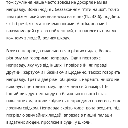
тож сумління наше часто зовсім не докоряє нам ва
неправду. Вона іноді є „ беззаконням п’яти нашої”, тобто
тим гріхом, який ми вважаємо ва ніщо (Пс. 48,6), подібно,
як і ті речі, які ми топчемо ногами. А втім, хоч ми і
вважаємо цей гріх за найменший, він наносить нам, як і
кожному з людей, велику шкоду.
В житті неправда виявляється в різних видах, бо по-
різному ми говоримо неправду. Один повторяє
неправду, яку чув від інших, і повірив їй, як правді.
Другий, жартуючи і базікаючи щоденно, також: говорить
неправду. Третій дає різні обіцянки і, нарешті, нічого не
виконує, і це тільки тому, що змінив свій намір. Ще
інший вигадує неправду на ближнього свого і стає
наклепником, а коли свідчить неправдиво на когось, стає
ложним свідком. Неправда скрізь живе, вона входить під
покрівлю звичайних людей, вповзає в пишні палаци
видатних людей, просякає в суди, у школи,