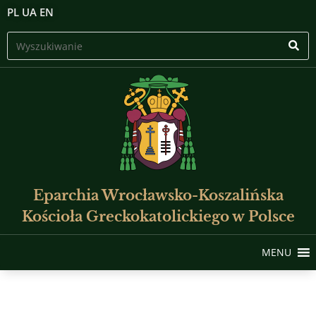
PL
UA
EN
Eparchia Wrocławsko-Koszalińska
Kościoła Greckokatolickiego w Polsce
MENU