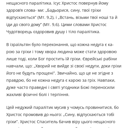
нещасного паралітика. Ісус Христос повернув йому
здоров’я слова- ми: „Бадьорися, сину, твої гріхи
відпускаються” (Мт. 9,2), і „Встань, візьми твої ноші та й
іди до свого дому” (Мт. 9,6). Цими словами Христос
Чудотворець оздоровив душу і тіло паралітика.
В ізраїльтян було переконання, що кожна недуга є ка-
рою за гріхи і тому хвора людина може стати здоровою
лише тоді, коли Бог простить їй гріхи. Єврейські рабіни
навчали, що: „Хворий не вийде зі своєї недуги, доки гріхи
його не будуть прощені”. Звичайно, що це не згідне з
правдою, бо не кожна недуга є карою за гріх. Навпаки,
дуже часто праведні і святі угодники Божі переносили
жахливі фізичні болі і терпіння.
Цей недужий паралітик мусив у чомусь провинитися, бо
Христос промовив до нього: „Сину, відпускаються тобі
гріхи”. Христос Спаситель бачив віру цього нещасного