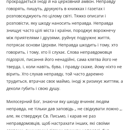
прокрадається іноді й на церковний амвон. Неправду
говорять, пишуть, друкують в книжках і газетах і
розповсюджують по цілому світі. Тяжко описати і
розповісти, яку шкоду наносить неправда. Неправда
знищує часто цілі міста і країни, породжує ворожнечу
між приятелями і друзями, руйнує подружнє життя,
потрясає основи Церкви. Неправда шкодить і тому, хто
говорить, і тому, хто її слухає. Слова неправдомовця
підозрілі, писання його ненадійні, сама клятва його не
тверда, і, коли навіть, бува, і правду скаже, йому ніхто не
вірить. Хто слухав неправду, той часто даремно
трудиться, втрачає своє маймо, іноді ж ризикує життям, а
деколи губить і свою душу.
Милосерний Бог, знаючи яку шкоду вчиняє людям
неправда, не тільки дав заповідь „ не свідкувати ложно „,
але, як стверджує Св. Письмо, і карав не раз
неправдомовців, щоб настрахати інших, які своїми