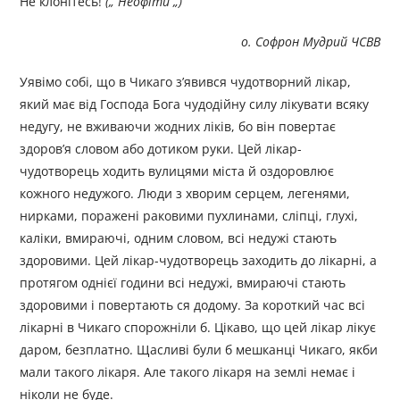
Не клонітесь!
(„ Неофіти „)
о. Софрон Мудрий ЧСВВ
Уявімо собі, що в Чикаго з’явився чудотворний лікар,
який має від Господа Бога чудодійну силу лікувати всяку
недугу, не вживаючи жодних ліків, бо він повертає
здоров’я словом або дотиком руки. Цей лікар-
чудотворець ходить вулицями міста й оздоровлює
кожного недужого. Люди з хворим серцем, легенями,
нирками, поражені раковими пухлинами, сліпці, глухі,
каліки, вмираючі, одним словом, всі недужі стають
здоровими. Цей лікар-чудотворець заходить до лікарні, а
протягом однієї години всі недужі, вмираючі стають
здоровими і повертають ся додому. За короткий час всі
лікарні в Чикаго спорожніли б. Цікаво, що цей лікар лікує
даром, безплатно. Щасливі були б мешканці Чикаго, якби
мали такого лікаря. Але такого лікаря на землі немає і
ніколи не буде.