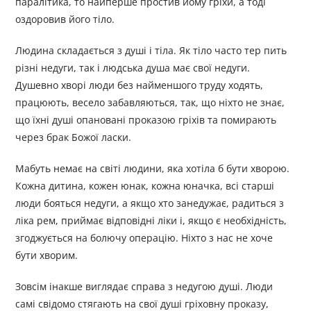
паралітика, то найперше простив йому гріхи, а тоді
оздоровив його тіло.
Людина складається з душі і тіла. Як тіло часто тер пить
різні недуги, так і людська душа має свої недуги.
Душевно хворі люди без найменшого труду ходять,
працюють, весело забавляються, так, що ніхто не знає,
що їхні душі опановані проказою гріхів та помирають
через брак Божої ласки.
Мабуть немає на світі людини, яка хотіла б бути хворою.
Кожна дитина, кожен юнак, кожна юначка, всі старші
люди бояться недуги, а якщо хто занедужає, радиться з
ліка рем, приймає відповідні ліки і, якщо є необхідність,
згоджується на болючу операцію. Ніхто з нас не хоче
бути хворим.
Зовсім інакше виглядає справа з недугою душі. Люди
самі свідомо стягають на свої душі гріховну проказу,