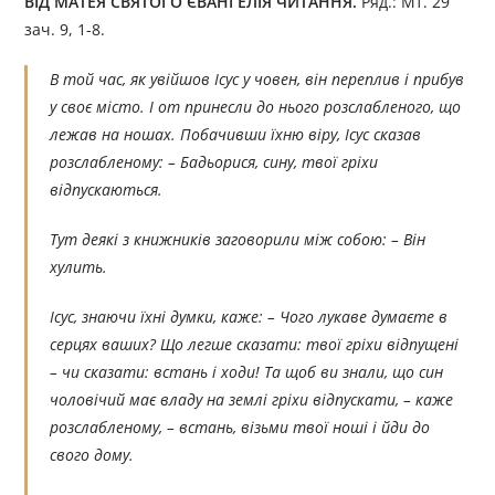
ВІД МАТЕЯ СВЯТОГО ЄВАНГЕЛІЯ ЧИТÁННЯ.
Ряд.: Мт. 29
зач. 9, 1-8.
В той час, як увійшов Ісус у човен, він переплив і прибув
у своє місто. І от принесли до нього розслабленого, що
лежав на ношах. Побачивши їхню віру, Ісус сказав
розслабленому: – Бадьорися, сину, твої гріхи
відпускаються.
Тут деякі з книжників заговорили між собою: – Він
хулить.
Ісус, знаючи їхні думки, каже: – Чого лукаве думаєте в
серцях ваших? Що легше сказати: твої гріхи відпущені
– чи сказати: встань і ходи! Та щоб ви знали, що син
чоловічий має владу на землі гріхи відпускати, – каже
розслабленому, – встань, візьми твої ноші і йди до
свого дому.