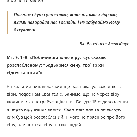
а ми не те маємо.
Прагнімо бути уважними, користуймося дарами,
якими нагородив нас Господь, і не забуваймо Йому
дякувати!
Вл. Венедикт Алексійчук
Мт. 9, 1–8. «Побачивши їхню віру, Ісус сказав
розслабленому: “Бадьорися сину, твої гріхи
відпускаються”»
Унікальний випадок, який ще раз показує важливість
віри, подає нам Євангеліє. Бачимо, що не через віру
людини, яка потребує зцілення, Бог дає їй оздоровлення,
а через віру інших людей. Євангеліє навіть не вказує,
ким був цей розслаблений, нічого не пояснює про його
віру, але показує віру інших людей.