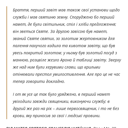
Браття, перший завіт мав також свої установи щодо
служби і мав святиню земну. Споруджено бо перший
намет, де були світильник, стіл і хліби предложення;
він зветься Святе. За другою завісою був намет,
званий Святе святих, зо золотим жертовником для
палення пахучого кадила та кивотом завіту, що був
увесь покритий золотом; у ньому був золотий посуд з
манною, розцвіле жезло Арона й таблиці завіту. Зверху
же над ним були херувими слави, що крильми
отінювали престол умилостивлення. Але про це не час
тепер говорити докладно.
І от як усе це так було уряджено, в перший намет
увіходили завжди священики, виконуючи службу; в
другий же раз на рік – лише первосвященик, і то не без
крови, яку приносив за свої і людські провини.