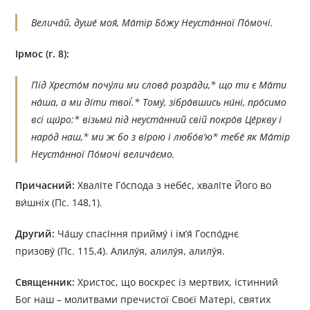
Велича́й, душе́ моя́, Ма́тір Бо́жу Неуста́нної По́мочі.
Ірмос (г. 8):
Під Хресто́м почу́ли ми слова́ розра́ди,* що ти є Ма́ти
на́ша, а ми ді́ти твої́.* Тому́, зібра́вшись ни́ні, про́симо
всі щи́ро:* візьми́ під неуста́нний свій покро́в Це́ркву і
наро́д наш,* ми ж бо з ві́рою і любо́в’ю* тебе́ як Ма́тір
Неуста́нної По́мочі велича́ємо.
Причасний:
Хвалі́те Го́спода з небе́с, хвалі́те Його во
ви́шніх (Пс. 148,1).
Другий:
Ча́шу спасі́ння прийму́ і ім’я́ Госпо́днє
призову́ (Пс. 115,4). Алилу́я, алилу́я, алилу́я.
Священник:
Христос, що воскрес із мертвих, істинний
Бог наш – молитвами пречистої Своєї Матері, святих