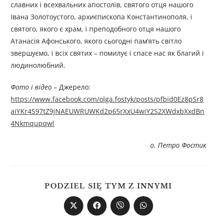
славних і всехвальних апостолів, святого отця нашого
Івана Золотоустого, архиєпископа Константинополя, і
святого, якого є храм, і преподобного отця нашого
Атанасія Афонського, якого сьогодні пам’ять світло
звершуємо, і всіх святих – помилує і спасе нас як благий і
людинолюбний.
Фото і відео –
Джерелo:
https://www.facebook.com/olga.fostyk/posts/pfbid0Ez8pSr8
aiYKr4S97tZ9jNAEUWRUWKd2p65rXxU4wiY2S2XWdxbXxdBn
4Nkmqupqwl
о. Петро Фостик
PODZIEL SIĘ TYM Z INNYMI