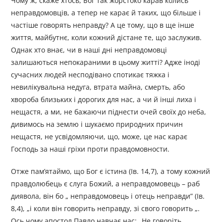
Чому ж, скаже хтось, Бог так жорстоко карав колись
неправдомовців, а тепер не карає й таких, що більше і
частіше говорять неправду? А це тому, що в ще інше
життя, майбутнє, коли кожний дістане те, що заслужив.
Однак хто внає, чи в наші дні неправдомовці
залишаються непокараними в цьому житті? Адже іноді
сучасних людей несподівано спотикає тяжка і
невилікувальна недуга, втрата майна, смерть, або
хвороба близьких і дорогих для нас, а чи й інші лиха і
нещастя, а ми, не бажаючи піднести очей своїх до неба,
дивимось на землю і шукаємо природних причин
нещастя, не усвідомляючи, що, може, це нас карає
Господь за наші гріхи проти правдомовности.
Отже пам’ятаймо, що Бог є істина (Ів. 14,7), а тому кожний
правдолюбець є слуга Божий, а неправдомовець – раб
диявола, він бо „ неправдомовець і отець неправди” (Ів.
8,4), „і коли він говорить неправду, зі свого говорить „.
Ось чому апостол Павло навчає нас: „Не говоріть