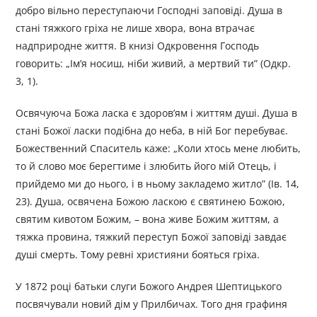
добро вільно переступаючи Господні заповіді. Душа в
стані тяжкого гріха не лише хвора, вона втрачає
надприродне життя. В книзі Одкровення Господь
говорить: „Ім’я носиш, ніби живий, а мертвий ти” (Одкр.
3, 1).
Освячуюча Божа ласка є здоров’ям і життям душі. Душа в
стані Божої ласки подібна до неба, в ній Бог перебуває.
Божественний Спаситель каже: „Коли хтось мене любить,
то й слово моє берегтиме і злюбить його мій Отець, і
прийдемо ми до нього, і в ньому закладемо житло” (Ів. 14,
23). Душа, освячена Божою ласкою є святинею Божою,
святим кивотом Божим, – вона живе Божим життям, а
тяжка провина, тяжкий переступ Божої заповіді завдає
душі смерть. Тому ревні християни бояться гріха.
У 1872 році батьки слуги Божого Андрея Шептицького
посвячували новий дім у Прилбичах. Того дня графиня