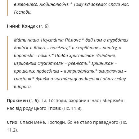
ви́зволився, Людинолю́бче.* Тому́ всі зове́мо: Спаси́ нас,
Го́споди.
І ни́ні:
Кондак (г. 6):
Ма́ти на́ша, Неуста́нна По́моче,* дай нам в турбо́тах
дові́р’я, в бо́лях – поле́гшу,* в скорбо́тах – поті́ху, в
боротьбі́ – по́міч.* Пода́й христия́нам з’єдна́ння,
церко́вним служи́телям – ре́вність,* грі́шникам –
проще́ння, пра́ведним – витрива́лість,* вмира́ючим –
спасі́ння,* душа́м в чисти́лищі очи́щення і ві́чну сла́ву
ви́проси.
Прокімен (г. 5):
Ти, Го́споди, охоро́ниш нас і збереже́ш
нас від ро́ду цього́ і пові́к (Пс. 11,8).
Стих:
Спаси́ мене́, Го́споди, бо не ста́ло пра́ведного (Пс.
11,2).