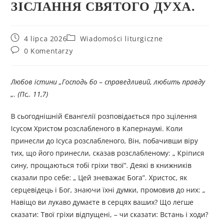
ЗІСЛАННЯ СВЯТОГО ДУХА.
4 lipca 2026
Wiadomości liturgiczne
0 Komentarzy
Любов істини „Господь бо – справедливий, любить правду
„. (Пс,. 11,7)
В сьогоднішній Євангелії розповідається про зцілення
Ісусом Христом розслабленого в Капернаумі. Коли
принесли до Ісуса розслабленого, Він, побачивши віру
тих, що його принесли, сказав розслабленому: „ Кріпися
сину, прощаються тобі гріхи твої”. Деякі в книжників
сказали про себе: „ Цей зневажає Бога”. Христос, як
серцевідець і Бог, знаючи їхні думки, промовив до них: „
Навіщо ви лукаво думаєте в серцях ваших? Що легше
сказати: Твої гріхи відпущені, – чи сказати: Встань і ходи?