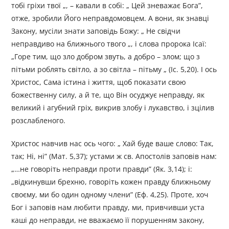
тобі гріхи твої „, – кавали в собі: „ Цей зневажає Бога”,
отже, зробили Його неправдомовцем. А вони, як знавці
Закону, мусіли знати заповідь Божу: „ Не свідчи
неправдиво на ближнього твого „, і слова пророка Ісаї:
„Горе тим, що зло добром звуть, а добро – злом; що з
пітьми роблять світло, а зо світла – пітьму „ (Іс. 5,20). І ось
Христос, Сама істина і життя, щоб показати свою
божественну силу, а й те, що Він осуджує неправду, як
великий і агубний гріх, викрив злобу і лукавство, і зцілив
розслабленого.
Христос навчив нас ось чого: „ Хай буде ваше слово: Так,
так; Ні, ні” (Мат. 5,37); устами ж св. Апостолів заповів нам:
„…не говоріть неправди проти правди” (Як. 3,14); і:
„відкинувши брехню, говоріть кожен правду ближньому
своєму, ми бо один одному члени” (Еф. 4,25). Проте, хоч
Бог і заповів нам любити правду, ми, привчивши уста
каші до неправди, не вважаємо її порушенням закону,