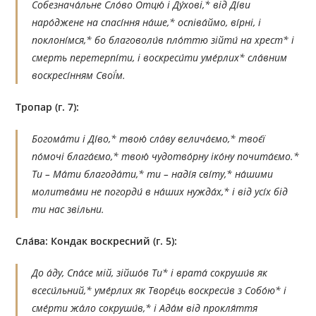
Собезнача́льне Сло́во Отцю́ і Ду́хові,* від Ді́ви
наро́джене на спасі́ння на́ше,* оспіва́ймо, ві́рні, і
поклоні́мся,* бо благоволи́в пло́ттю зійти́ на хрест* і
смерть перетерпі́ти, і воскреси́ти уме́рлих* сла́вним
воскресі́нням Свої́м.
Тропар (г. 7):
Богома́ти і Ді́во,* твою́ сла́ву велича́ємо,* твоє́ї
по́мочі блага́ємо,* твою́ чудотво́рну іко́ну почита́ємо.*
Ти – Ма́ти благода́ти,* ти – наді́я сві́ту,* на́шими
молитва́ми не погорди́ в на́ших нужда́х,* і від усі́х бід
ти нас звільни.
Сла́ва:
Кондак воскресний (г. 5):
До а́ду, Спа́се мій, зійшо́в Ти* і врата́ сокруши́в як
всеси́льний,* уме́рлих як Творе́ць воскреси́в з Собо́ю* і
сме́рти жа́ло сокруши́в,* і Ада́м від прокля́ття