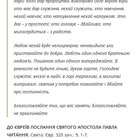
дари: коли дар пророцтва, виконуймо його мірою віри;
хто має дар служіння, нехай служить; хто навчання,
нехай навчає; хто напоумлення нехай напоумляє. Хто
дає – у простоті; хто головує – дбайливо; хто
милосердиться – з радістю.
Любов нехай буде нелицемірна; ненавидьте зло,
приставайте до добра. Любіть один одного братньою
любов’ю. Пошаною один одного випереджайте. В
ревності не будьте ліниві, духом горіте, Господеві
служіте; веселі в надії, в горі терпеливі, в молитві
витривалі; святим у потребах помагайте і дбайте
про гостинність.
Благословляйте тих, що вас ганять; благословляйте,
не проклинайте.
ДО ЄВРЕЇВ ПОСЛАННЯ СВЯТОГО АПОСТОЛА ПАВЛА
ЧИТÁННЯ.
Свята: Євр. 320 зач.; 9, 1-7.