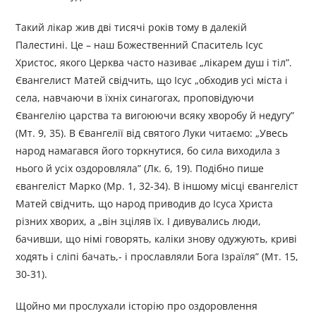
Такий лікар жив дві тисячі років тому в далекій
Палестині. Це – наш Божественний Спаситель Ісус
Христос, якого Церква часто називає „лікарем душ і тіл”.
Євангелист Матей свідчить, що Ісус „обходив усі міста і
села, навчаючи в їхніх синагогах, проповідуючи
Євангелію царства та вигоюючи всяку хворобу й недугу”
(Мт. 9, 35). В Євангелії від святого Луки читаємо: „Увесь
народ намагався його торкнутися, бо сила виходила з
нього й усіх оздоровляла” (Лк. 6, 19). Подібно пише
євангеліст Марко (Мр. 1, 32-34). В іншому місці євангеліст
Матей свідчить, що народ приводив до Ісуса Христа
різних хворих, а „він зціляв їх. І дивувались люди,
бачивши, що німі говорять, каліки знову одужують, криві
ходять і сліпі бачать,- і прославляли Бога Ізраїля” (Мт. 15,
30-31).
Щойно ми прослухали історію про оздоровлення