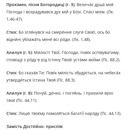
Прокімен, пісня Богородиці (г. 3):
Велича́є душа́ моя́
Го́спода і возра́дувався дух мій у Бо́зі, Спа́сі моїм. (Лк.
1,46-47).
Стих:
Бо згля́нувся на смире́ння слуги́ Своє́ї, ось бо
відни́ні ублажа́ть мене́ всі ро́ди. (Лк. 1,48).
Алилуя (г. 5):
Ми́лості Твої́, Го́споди, пові́к оспі́вуватиму,
сповіщу́ з ро́ду в рід і́стину Твою́ уста́ми мої́ми (Пс. 88,2).
Стих:
Бо сказа́в Ти: Пові́к ми́лість збуду́ється, на небеса́х
утверди́ться і́стина Твоя́ (Пс. 88,3).
Алилуя (г. 8):
Почу́й, до́чко, і погля́нь, і прихили́ ву́хо
твоє́ (Пс. 44,11).
Стих:
Лицю́ твоє́му помоля́ться багатії́ наро́ду (Пс. 44,13).
Замість Досто́йно: приспів: