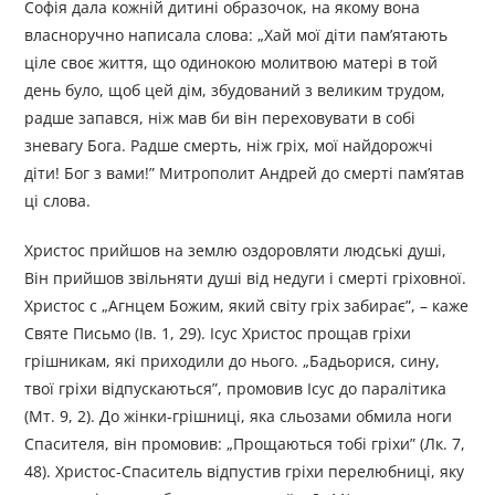
Софія дала кожній дитині образочок, на якому вона
власноручно написала слова: „Хай мої діти пам’ятають
ціле своє життя, що одинокою молитвою матері в той
день було, щоб цей дім, збудований з великим трудом,
радше запався, ніж мав би він переховувати в собі
зневагу Бога. Радше смерть, ніж гріх, мої найдорожчі
діти! Бог з вами!” Митрополит Андрей до смерті пам’ятав
ці слова.
Христос прийшов на землю оздоровляти людські душі,
Він прийшов звільняти душі від недуги і смерті гріховної.
Христос с „Агнцем Божим, який світу гріх забирає”, – каже
Святе Письмо (Ів. 1, 29). Ісус Христос прощав гріхи
грішникам, які приходили до нього. „Бадьорися, сину,
твої гріхи відпускаються”, промовив Ісус до паралітика
(Мт. 9, 2). До жінки-грішниці, яка сльозами обмила ноги
Спасителя, він промовив: „Прощаються тобі гріхи” (Лк. 7,
48). Христос-Спаситель відпустив гріхи перелюбниці, яку