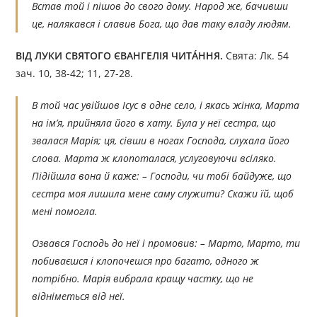
Встав той і пішов до свого дому. Народ же, бачивши
це, налякався і славив Бога, що дав таку владу людям.
ВІД ЛУКИ СВЯТОГО ЄВАНГЕЛІЯ ЧИТÁННЯ.
Свята: Лк. 54
зач. 10, 38-42; 11, 27-28.
В той час увійшов Ісус в одне село, і якась жінка, Марта
на ім’я, прийняла його в хату. Була у неї сестра, що
звалася Марія; ця, сівши в ногах Господа, слухала його
слова. Марта ж клопоталася, услуговуючи всіляко.
Підійшла вона й каже: – Господи, чи тобі байдуже, що
сестра моя лишила мене саму служити? Скажи їй, щоб
мені помогла.
Озвався Господь до неї і промовив: – Марто, Марто, ти
побиваєшся і клопочешся про багато, одного ж
потрібно. Марія вибрала кращу частку, що не
відніметься від неї.