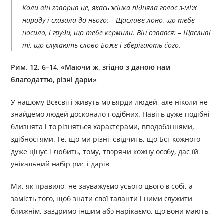
Коли він говорив це, якась жінка підняла голос з-між
народу і сказала до нього: – Щасливе лоно, що тебе
носило, і груди, що тебе кормили. Він озвався: – Щасливі
ті, що слухають слово Боже і зберігають його.
Рим. 12, 6–14. «Маючи ж, згідно з даною нам
благодаттю, різні дари»
У нашому Всесвіті живуть мільярди людей, але ніколи не
знайдемо людей досконало подібних. Навіть дуже подібні
близнята і то різняться характерами, вподобаннями,
здібностями. Те, що ми різні, свідчить, що Бог кожного
дуже цінує і любить, тому, творячи кожну особу, дає їй
унікальний набір рис і дарів.
Ми, як правило, не зауважуємо усього цього в собі, а
замість того, щоб знати свої таланти і ними служити
ближнім, заздримо іншим або нарікаємо, що вони мають,