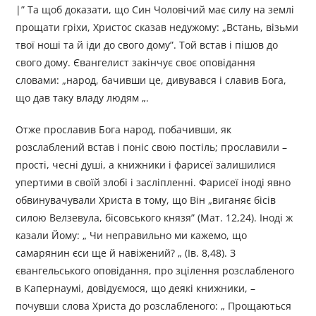
|” Та щоб доказати, що Син Чоловічий має силу на землі
прощати гріхи, Христос сказав недужому: „Встань, візьми
твої ноші та й іди до свого дому”. Той встав і пішов до
свого дому. Євангелист закінчує своє оповідання
словами: „народ, бачивши це, дивувався і славив Бога,
що дав таку владу людям „.
Отже прославив Бога народ, побачивши, як
розслаблений встав і поніс свою постіль; прославили –
прості, чесні душі, а книжники і фарисеї залишилися
упертими в своїй злобі і засліпленні. Фарисеї іноді явно
обвинувачували Христа в тому, що Він „виганяє бісів
силою Велзевула, бісовського князя” (Мат. 12,24). Іноді ж
казали Йому: „ Чи неправильно ми кажемо, що
самарянин єси ще й навіжений? „ (Ів. 8,48). З
євангельського оповідання, про зцілення розслабленого
в Капернаумі, довідуємося, що деякі книжники, –
почувши слова Христа до розслабленого: „ Прощаються