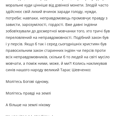
моральне куди цінніше від дзвінкої монети. Злодій часто
здійснює свій лихий вчинок заради голоду, нужди,
потреби; навпаки, неправдомовець промовчує правду з
зависти, зарозумілості, гордості. Вже давні індіяни
зобов’язували до досмертної мовчанки того, хто тричі був
переловлений на неправдомовності. Подібний закон був
і у персів. Якщо б так і серед сьогоднішніх християн був
правосильним закон старинних індіян чи персів проти
всіх неправдомовників, скільки б то людей на світі мусіло
мовчати, а поміж ними, може, й ми?! Колись накликував
синів нашого народу великий Тарас Шевченко:
Молітесь Богові одному,
Молітесь правді на землі
А більше на землі нікому