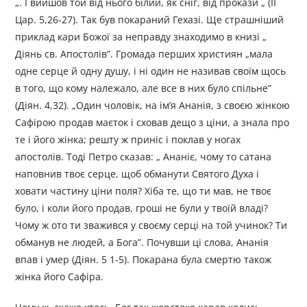
„. І вийшов той від нього білий, як сніг, від прокази „ (ІІ
Цар. 5,26-27). Так був покараний Гехазі. Ще страшніший
приклад кари Божої за неправду знаходимо в книзі „
Діянь св. Апостолів”. Громада перших християн „мала
одне серце й одну душу, і ні один не називав своїм щось
в того, що кому належало, але все в них було спільне”
(Діян. 4,32). „Один чоловік, на ім’я Ананія, з своєю жінкою
Сафірою продав маєток і сховав дещо з ціни, а знала про
те і його жінка; решту ж приніс і поклав у ногах
апостолів. Тоді Петро сказав: „ Ананіє, чому то сатана
наповнив твоє серце, щоб обманути Святого Духа і
ховати частину ціни поля? Хіба те, що ти мав, не твоє
було, і коли його продав, гроші не були у твоїй владі?
Чому ж ото ти зважився у своєму серці на той учинок? Ти
обманув не людей, а Бога”. Почувши ці слова, Ананія
впав і умер (Діян. 5 1-5). Покарана була смертю також
жінка його Сафіра.