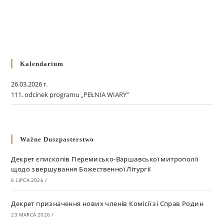
Kalendarium
26.03.2026 r.
111. odcinek programu „PEŁNIA WIARY”
Ważne Duszpasterstwo
Декрет єпископів Перемисько-Варшавської митрополії
щодо звершування Божественної Літургії
6 LIPCA 2026
/
Декрет призначення нових членів Комісії зі Справ Родин
23 MARCA 2026
/