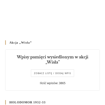
Akcja „Wisła”
Wpisy pamięci wysiedlonym w akcji
„Wisła”
ZOBACZ LISTĘ / DODAJ WPIS
Ilość wpisów: 3865
HOLODOMOR 1932-33