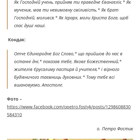
Як Господній учень, прийняв ти праведне Євангеліє.* Як
мученик, мав ти невимовну сміливість.* Як брат
Господній, молився.* Як Ієрарх, моли Христа Бога, щоб
спас душі наші.
Кондак:
Отче Єдинородне Бог Слово,* що прийшов до нас в
останні дні,* показав тебе, Якове божественний,*
жителів Єрусалиму пастиря й учителя,* і вірного
будівничого таємниць духовних.* Тому тебе всі
вшановуємо, Апостоле.
Фото –
https://www.facebook.com/opetro.fostyk/posts/1298608830
584310
о. Петро Фостик