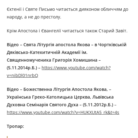
Єктенії і Святе Письмо читається дияконом обличчям до
народу, а не до престолу.
Крім Апостола і Євангелії читається також Старий Завіт.
Відео – Свята Літургія апостола Якова – в Чортківській
Дяківсько-Катехитичній Академії ім.
Священномученика Григорія Хомишина –
(5.11.2014р.Б.) –
https://www.youtube.com/watch?
v=nibDl01nrbQ
Відео – Божественна Літургія Апостола Якова, –
Українська Греко-Католицька Церква, Львівська
Духовна Семінарія Святого Духа – (5.11.2012р.Б.)
–
https://www.youtube.com/watch?v=HUKXUtA5_rk&t=4s
Тропар: