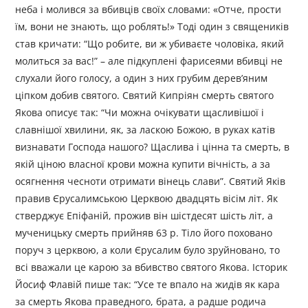
неба і молився за вбивців своїх словами: «Отче, прости
їм, вони не знають, що роблять!» Тоді один з священиків
став кричати: “Що робите, ви ж убиваєте чоловіка, який
молиться за вас!” – але підкуплені фарисеями вбивці не
слухали його голосу, а один з них грубим дерев’яним
ціпком добив святого. Святий Кипріян смерть святого
Якова описує так: “Чи можна очікувати щасливішої і
славнішої хвилини, як, за ласкою Божою, в руках катів
визна­вати Господа нашого? Щаслива і цінна та смерть, в
якій ціною власної крови можна купити вічність, а за
осягнення чесноти отримати вінець слави”. Святий Яків
правив Єрусалимською Церквою двадцять вісім літ. Як
стверджує Епіфаній, прожив він шістдесят шість літ, а
мученицьку смерть прийняв 63 р. Тіло його поховано
поруч з церквою, а коли Єрусалим було зруйновано, то
всі вважали це карою за вбивство святого Якова. Історик
Йосиф Флавій пише так: “Усе те впало на жидів як кара
за смерть Якова праведного, брата, а радше родича