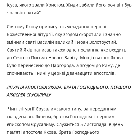
Ісуса, якого звали Христом. Жиди забили його, хоч він був
чоловік святий”.
Святому Якову приписують укладання першої
Божественної літургії, яку згодом скоротили і значно
змінили святі Василій великий і Йоан Золотоустий.
Святий Яків написав також одне послання, яке входить
до Святого Письма Нового Завіту. Мощі святого Якова
було перенесено до Царгорода, а згодом до Риму, де
спочивають і нині у церкві Дванадцяти апостолів.
ЛІТУРГІЯ АПОСТОЛА ЯКОВА, БРАТА ГОСПОДНЬОГО, ПЕРШОГО
АРХІЄРЕЯ ЄРУСАЛИМУ
Чин літургії Єрусалимського типу, за переданням
складена ап. Яковом, братом Господнім і першим
єпископом Єрусалиму. Служиться 5 листопада, в день
пам’яті апостола Якова, брата Господнього