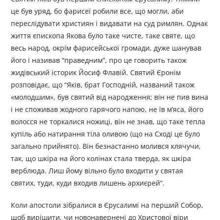
це був уряд, бо фарисеї робили все, що могли, аби
переслідувати християн і видавати на суд римлян. Однак
життя єпископа Якова було таке чисте, таке святе, що
весь народ, окрім фарисейської громади, дуже шанував
його і називав “праведним”, про це говорить також
жидівський історик Йосиф Флавій. Святий Єронім
розповідає, що “Яків, брат Господній, названий також
«молодшим», був святий від народження; він не пив вина
і не споживав жодного гарячого напою, не їв м’яса, його
волосся не торкалися ножиці, він не знав, що таке тепла
купіль або натирання тіла оливою (що на Сході це було
загально прийнято). Він безнастанно молився клячучи,
так, що шкіра на його колінах стала тверда, як шкіра
верблюда. Лиш йому вільно було входити у святая
святих, туди, куди входив лишень архиєрей”.
Коли апостоли зібралися в Єрусалимі на перший Собор,
щоб вирішити, чи новонавернені до Христової віри