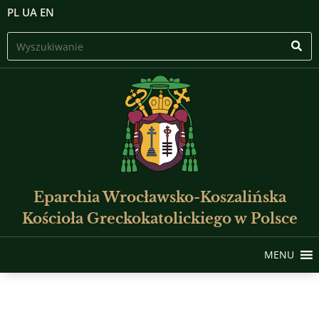
PL
UA
EN
Eparchia Wrocławsko-Koszalińska
Kościoła Greckokatolickiego w Polsce
MENU