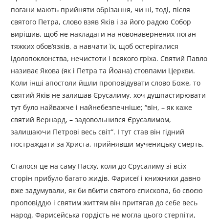
погани мають прийняти обрізання, чи ні, тоді, після
святого Петра, слово взяв Яків і за його радою Собор
вирішив, щоб не накладати на новонавернених поган
тяжких обов’язків, а навчати їх, щоб остерігалися
ідолопоклонства, нечистоти і всякого гріха. Святий Павло
називає Якова (як і Петра та Йоана) стовпами Церкви.
Коли інші апостоли йшли проповідувати слово Боже, то
святий Яків не залишав Єрусалиму, хоч душпастирювати
тут було найважче і найнебезпечніше; “він, – як каже
святий Вернард, – задовольнився Єрусалимом,
залишаючи Петрові весь світ”. І тут став він гідний
постраждати за Христа, прийнявши мученицьку смерть.
Сталося це на саму Пасху, коли до Єрусалиму зі всіх
сторін прибуло багато жидів. Фарисеї і книжники давно
вже задумували, як би вбити святого єпископа, бо своєю
проповіддю і святим життям він притягав до себе весь
народ. Фарисейська гордість не могла цього стерпіти,