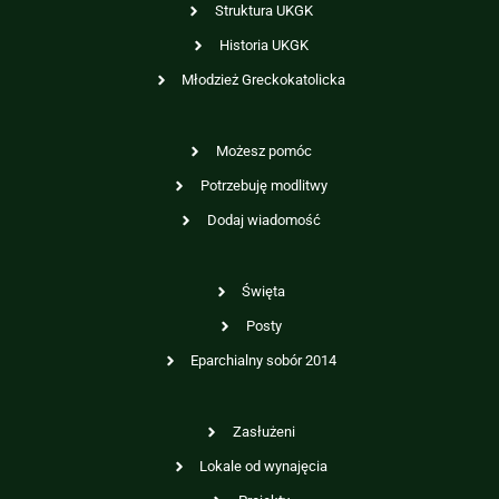
Struktura UKGK
Historia UKGK
Młodzież Greckokatolicka
Możesz pomóc
Potrzebuję modlitwy
Dodaj wiadomość
Święta
Posty
Eparchialny sobór 2014
Zasłużeni
Lokale od wynajęcia