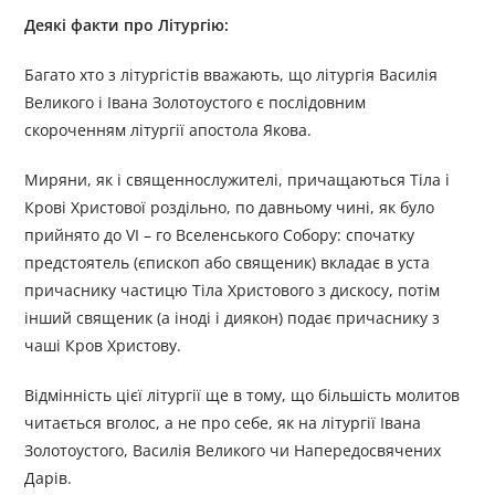
Деякі факти про Літургію:
Багато хто з літургістів вважають, що літургія Василія
Великого і Івана Золотоустого є послідовним
скороченням літургії апостола Якова.
Миряни, як і священнослужителі, причащаються Тіла і
Крові Христової роздільно, по давньому чині, як було
прийнято до VI – го Вселенського Собору: спочатку
предстоятель (єпископ або священик) вкладає в уста
причаснику частицю Тіла Христового з дискосу, потім
інший священик (а іноді і диякон) подає причаснику з
чаші Кров Христову.
Відмінність цієї літургії ще в тому, що більшість молитов
читається вголос, а не про себе, як на літургії Івана
Золотоустого, Василія Великого чи Напередосвячених
Дарів.