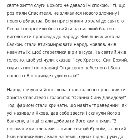
святе життя слуги Божого не давало їм спокою, і ті, що
розіп’яли Спасителя, не злякалися нового злочину і
нового вбивства. Вони приступили в храмі до святого
Якова і попросили його вийти на високий балкон і
виголосити проповідь до народу. Вивівши ж його на
балкон, стали втихомирювати народ, мовляв, Яків
навчить їх, щоб стереглися віри в Ісуса. Та святий Яків
голосно, щоб усі чули, сказав: “Ісус Христос, Син Божий,
сидить нині по правиці Отця свого небесного і Бога
нашого і Він прийде судити всіх!”
Народ, почувши його слова, став голосно прославляти
Христа Спасителя і голосити: “Осанна Сину Давидову!”
Тоді фарисеї стали кричати, що навіть “праведний”, як
усі називали Якова, дав себе звести і скинули його з
балкону, а інші стали добивати його каміннями. “З
поламаними членами, – пише святий Єронім, – святий
Яків напівживий лежав на землі, однак підніс руки до