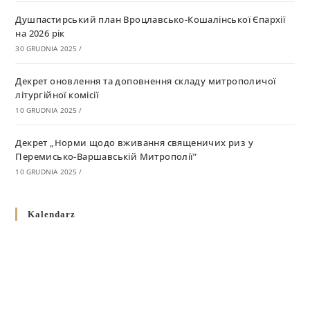
Душпастирський план Вроцлавсько-Кошалінської Єпархії
на 2026 рік
30 GRUDNIA 2025
/
Декрет оновлення та доповнення складу митрополичої
літургійної комісії
10 GRUDNIA 2025
/
Декрет „Норми щодо вживання священичих риз у
Перемисько-Варшавській Митрополії”
10 GRUDNIA 2025
/
Декрет про відзначення Великодня і всіх рухомих свят за
Kalendarz
григоріанським календарем
10 GRUDNIA 2025
/
Декрет проголошення та оприлюдення постанов Синоду
Єпископів УГКЦ як зобов’язуючі на території
Вроцлавсько-Кошалінської Єпархії
5 LISTOPADA 2025
/