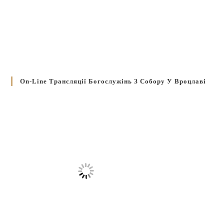
On-Line Трансляції Богослужінь З Собору У Вроцлаві