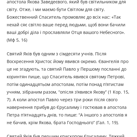
апостола Якова Заведеєвого, який був світильником для
світу. Отже, і ми маємо бути Світлом для світу.
Божественний Спаситель промовляє до всіх нас: «Так
нехай сяє світло ваше перед людьми, щоб вони бачили
ваші добрі діла і прославляли Отця вашого Небесного».
(Мф 5, 16)
Святий Яків був одним з сімдесяти учнів. Після
Воскресення Христос йому явився окремо. Євангелія про
це не згадують, та святий Павло у Першому посланні до
коринтян пише, що Спаситель явився святому Петрові,
потім одинадцятьом апостолам, потім понад п’ятистам
учням, зібраним разом, “опісля з’явився Якову” (1 Кор. 15,
7). А коли апостол Павло через три роки після свого
навернення прибув до Єрусалиму і гостював в апостола
Петра п’ятнадцять днів, то пише: “А іншого з апостолів я
не бачив, крім Якова, брата Господнього” (Гал. 1, 19).
Святий Яків був першим єпископом Єрусалиму. Тяжкий