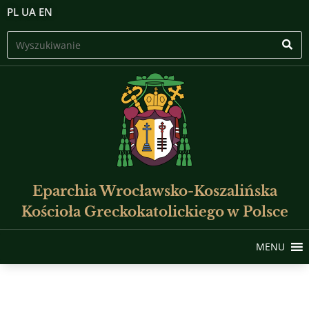
PL
UA
EN
Eparchia Wrocławsko-Koszalińska
Kościoła Greckokatolickiego w Polsce
MENU