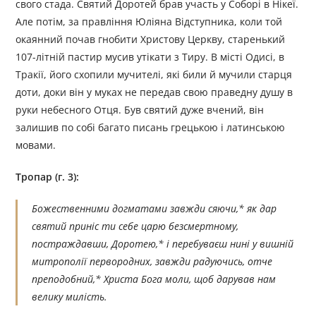
свого стада. Святий Доротей брав участь у Соборі в Нікеї.
Але потім, за правління Юліяна Відступника, коли той
окаянний почав гнобити Христову Церкву, старенький
107-літній пастир мусив утікати з Тиру. В місті Одисі, в
Тракії, його схопили мучителі, які били й мучили старця
доти, доки він у муках не передав свою праведну душу в
руки небесного Отця. Був святий дуже вчений, він
залишив по собі багато писань грецькою і латинською
мовами.
Тропар (г. 3):
Божественними догматами завжди сяючи,* як дар
святий приніс ти себе царю безсмертному,
постраждавши, Доротею,* і перебуваєш нині у вишній
митрополії первородних, завжди радуючись, отче
преподобний,* Христа Бога моли, щоб дарував нам
велику милість.