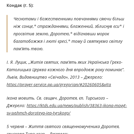
Кондак (г. 5):
Чеснотами і божественними повчаннями сяючи більш
ніж сонце,* стражданнями, блаженний, зблиснув єси* і
просвітив землю, Доротею,* відігнавши морок
багатобожжя і люті єресі,* тому й святкуємо світлу
пам’ять твою.
І. Я. Луцик, „Житія святих, пам’ять яких Українська Греко-
Католицька Церква кожного дня впродовж року поминає”.
Львів, Видавництво «Свічадо», 2013 – Джерелo:
https://prayer-service.pp.ua/gregorian/#20260605&vita
Ікона мовить. Св. свщмч. Доротея, єп. Тирського –
Джерелo:
https://ktds.edu.ua/news/publish/38363-ikona-movyt-
sv-svshmch-doroteya-iep-tyrskogo/
5 червня – Життя святого священномученика Доротея,
єпископа Тирського – Джерелo: