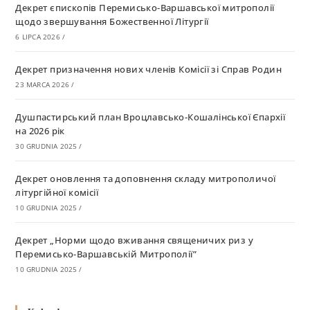
Декрет єпископів Перемисько-Варшавської митрополії
щодо звершування Божественної Літургії
6 LIPCA 2026
/
Декрет призначення нових членів Комісії зі Справ Родин
23 MARCA 2026
/
Душпастирський план Вроцлавсько-Кошалінської Єпархії
на 2026 рік
30 GRUDNIA 2025
/
Декрет оновлення та доповнення складу митрополичої
літургійної комісії
10 GRUDNIA 2025
/
Декрет „Норми щодо вживання священичих риз у
Перемисько-Варшавській Митрополії”
10 GRUDNIA 2025
/
Декрет про відзначення Великодня і всіх рухомих свят за