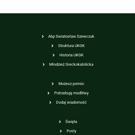
Abp Swiatosław Szewczuk
Struktura UKGK
Historia UKGK
Młodzież Greckokatolicka
Możesz pomóc
Potrzebuję modlitwy
Dodaj wiadomość
Święta
Posty