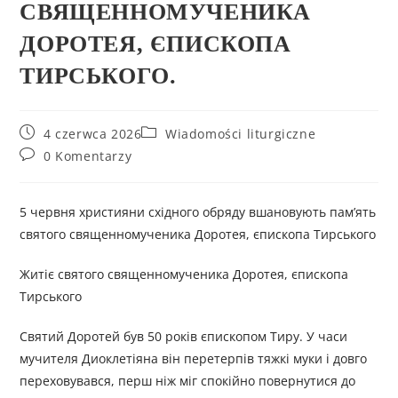
СВЯЩЕННОМУЧЕНИКА
ДОРОТЕЯ, ЄПИСКОПА
ТИРСЬКОГО.
4 czerwca 2026
Wiadomości liturgiczne
0 Komentarzy
5 червня християни східного обряду вшановують пам’ять
святого священномученика Доротея, єпископа Тирського
Житіє святого священномученика Доротея, єпископа
Тирського
Святий Доротей був 50 років єпископом Тиру. У часи
мучителя Диоклетіяна він перетерпів тяжкі муки і довго
переховувався, перш ніж міг спокійно повернутися до