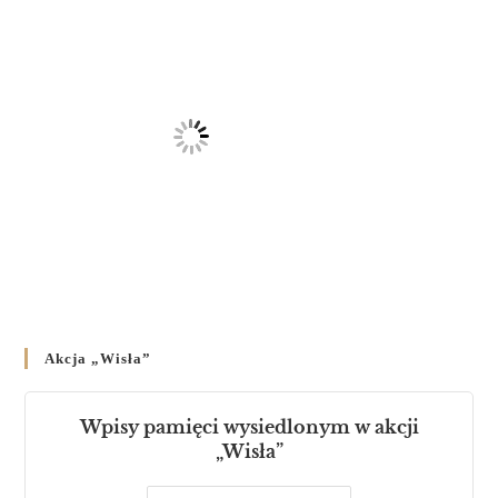
Akcja „Wisła”
Wpisy pamięci wysiedlonym w akcji
„Wisła”