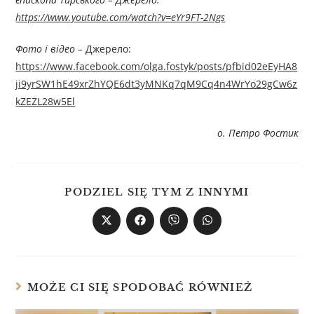
https://www.youtube.com/watch?v=eYr9FT-2Ngs
Фото і відео –
Джерелo:
https://www.facebook.com/olga.fostyk/posts/pfbid02eEyHA8
ji9yrSW1hE49xrZhYQE6dt3yMNKq7qM9Cq4n4WrYo29gCw6z
kZEZL28w5El
о. Петро Фостик
PODZIEL SIĘ TYM Z INNYMI
MOŻE CI SIĘ SPODOBAĆ RÓWNIEŻ