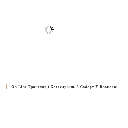
On-Line Трансляції Богослужінь З Собору У Вроцлаві