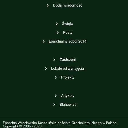
Dodaj wiadomość
Święta
Posty
Eparchialny sobór 2014
Zasłużeni
Lokale od wynajęcia
Projekty
Artykuły
Blahowist
Eparchia Wrocławsko-Koszalińska Kościoła Greckokatolickiego w Polsce.
Copyright © 2006 - 2023.