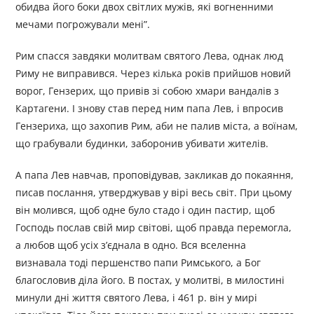
обидва його боки двох світлих мужів, які вогненними
мечами погрожували мені”.
Рим спасся завдяки молитвам святого Лева, однак люд
Риму не виправився. Через кілька років прийшов новий
ворог, Гензерих, що привів зі собою хмари вандалів з
Картагени. І знову став перед ним папа Лев, і впросив
Гензериха, що захопив Рим, аби не палив міста, а воїнам,
що грабували будинки, заборонив убивати жителів.
А папа Лев навчав, проповідував, закликав до покаяння,
писав послання, утверджував у вірі весь світ. При цьому
він молився, щоб одне було стадо і один пастир, щоб
Господь послав свій мир світові, щоб правда перемогла,
а любов щоб усіх з’єднала в одно. Вся вселенна
визнавала тоді першенство папи Римського, а Бог
благословив діла його. В постах, у молитві, в милостині
минули дні життя святого Лева, і 461 р. він у мирі