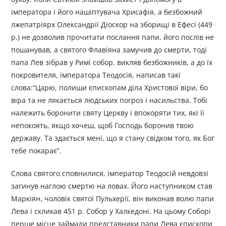
імператора і його нашіптувача Хрисафія, а безбожний
лжепатріярх Олександрії Діоскор на зборищі в Ефесі (449
р.) не дозволив прочитати послання папи, його послів не
пошанував, а святого Флавіяна замучив до смерти, тоді
папа Лев зібрав у Римі собор, викляв безбожників, а до їх
покровителя, імператора Теодосія, написав такі
слова:“Царю, полиши єпископам діла Христової віри, бо
віра та не лякається людських погроз і насильства. Тобі
належить боронити святу Церкву і впокоряти тих, які її
непокоять, якщо хочеш, щоб Господь боронив твою
державу. Та здається мені, що я стану свідком того, як Бог
тебе покарає”.
Слова святого сповнилися, імператор Теодосій невдовзі
загинув наглою смертю на ловах. Його наступником став
Маркіян, чоловік святої Пульхерії, він виконав волю папи
Лева і скликав 451 р. Собор у Халкедоні. На цьому Соборі
перше місце займали представники папи Лева єпископи