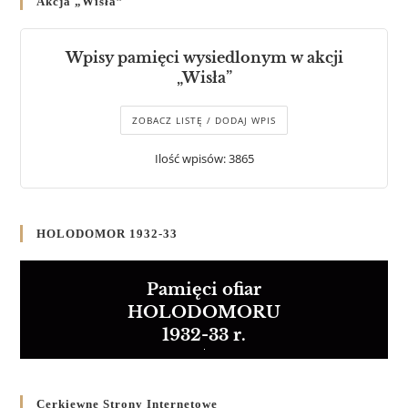
Akcja „Wisła”
Wpisy pamięci wysiedlonym w akcji
„Wisła”
ZOBACZ LISTĘ / DODAJ WPIS
Ilość wpisów: 3865
HOLODOMOR 1932-33
Pamięci ofiar
HOLODOMORU
1932-33 r.
Cerkiewne Strony Internetowe