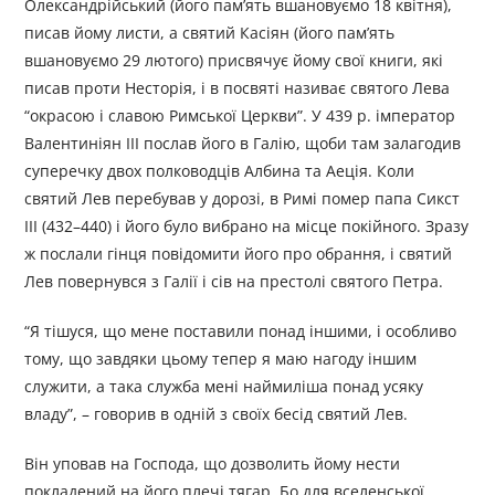
Олександрійський (його пам’ять вшановуємо 18 квітня),
писав йому листи, а святий Касіян (його пам’ять
вшановуємо 29 лютого) присвячує йому свої книги, які
писав проти Несторія, і в посвяті називає святого Лева
“окрасою і славою Римської Церкви”. У 439 р. імператор
Валентиніян ІІІ послав його в Галію, щоби там залагодив
суперечку двох полководців Албина та Аеція. Коли
святий Лев перебував у дорозі, в Римі помер папа Сикст
III (432–440) і його було вибрано на місце покійного. Зразу
ж послали гінця повідомити його про обрання, і святий
Лев повернувся з Галії і сів на престолі святого Петра.
“Я тішуся, що мене поставили понад іншими, і особливо
тому, що завдяки цьому тепер я маю нагоду іншим
служити, а така служба мені наймиліша понад усяку
владу”, – говорив в одній з своїх бесід святий Лев.
Він уповав на Господа, що дозволить йому нести
покладений на його плечі тягар. Бо для вселенської