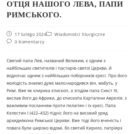
ОТЦЯ НАШОГО ЛЕВА, ПАПИ
РИМСЬКОГО.
17 lutego 2024
Wiadomości liturgiczne
0 Komentarzy
Святий папа Лев, названий Великим, є одним з
найбільших святителів і пастирів святої Церкви, й
водночас одним з найбільших поборників єресі. Про його
молодість знаємо дуже мало;народився він, мабуть, у
Римі. Вже як клирика єпископ, а згодом папа Сикст III,
вислав його до Африки, до єпископа Картагени Аврелія, з
важливим посланням проти пелагіян і їх єресі. Папа
Келестин I (422–432) підніс його на високий уряд
архидиякона Римської Церкви. Вже тоді його вченість і
повага були широко відомі, бо святий Кирило, патріярх