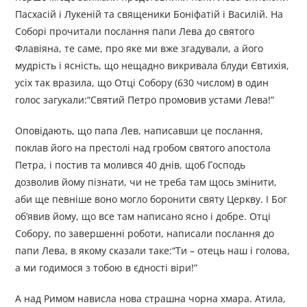
Пасхасій і Лукеній та священики Боніфатій і Василій. На
Соборі прочитали послання папи Лева до святого
Флавіяна, те саме, про яке ми вже згадували, а його
мудрість і ясність, що нещадно викривала блуди Євтихія,
усіх так вразила, що Отці Собору (630 числом) в один
голос загукали:“Святий Петро промовив устами Лева!”
Оповідають, що папа Лев, написавши це послання,
поклав його на престолі над гробом святого апостола
Петра, і постив та молився 40 днів, щоб Господь
дозволив йому пізнати, чи не треба там щось змінити,
аби ще певніше воно могло боронити святу Церкву. І Бог
об’явив йому, що все там написано ясно і добре. Отці
Собору, по завершенні роботи, написали послання до
папи Лева, в якому сказали таке:“Ти – отець наш і голова,
а ми годимося з тобою в єдності віри!”
А над Римом нависла нова страшна чорна хмара. Атила,