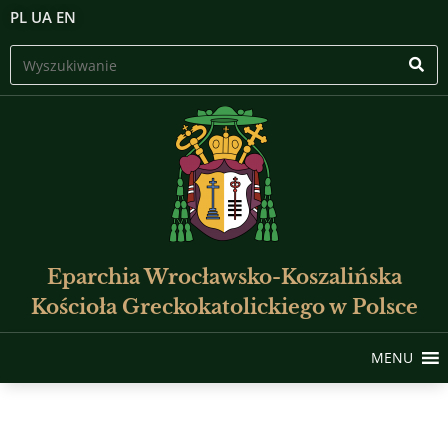
PL
UA
EN
Eparchia Wrocławsko-Koszalińska
Kościoła Greckokatolickiego w Polsce
MENU