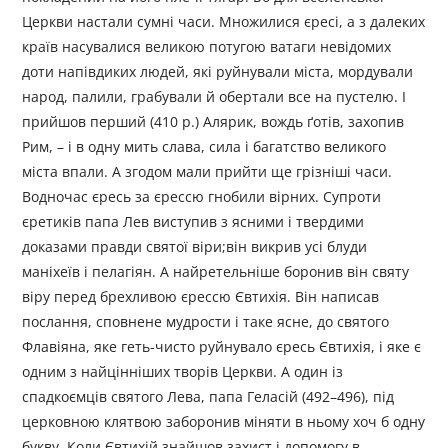
Церкви настали сумні часи. Множилися єресі, а з далеких
країв насувалися великою потугою ватаги невідомих
доти напівдиких людей, які руйнували міста, мордували
народ, палили, грабували й обертали все на пустелю. І
прийшов перший (410 р.) Алярик, вождь ґотів, захопив
Рим, – і в одну мить слава, сила і багатство великого
міста впали. А згодом мали прийти ще грізніші часи.
Водночас єресь за єрессю гнобили вірних. Супроти
єретиків папа Лев виступив з ясними і твердими
доказами правди святої віри;він викрив усі блуди
маніхеїв і пелагіян. А найретельніше боронив він святу
віру перед брехливою єрессю Євтихія. Він написав
послання, сповнене мудрости і таке ясне, до святого
Флавіяна, яке геть-чисто руйнувало єресь Євтихія, і яке є
одним з найцінніших творів Церкви. А один із
спадкоємців святого Лева, папа Геласій (492–496), під
церковною клятвою заборонив міняти в ньому хоч б одну
букву. Коли Євтихій знайшов захист і допомогу в