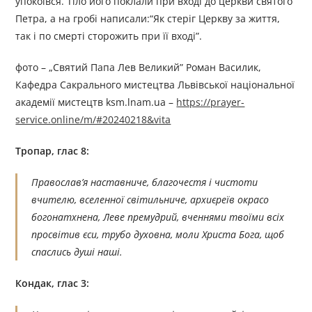
упокоївся. Тіло його поклали при вході до церкви святого
Петра, а на гробі написали:“Як стеріг Церкву за життя,
так і по смерті сторожить при її вході”.
фото – „Святий Папа Лев Великий” Роман Василик,
Кафедра Сакрального мистецтва Львівської національної
академії мистецтв ksm.lnam.ua –
https://prayer-
service.online/m/#20240218&vita
Тропар, глас 8:
Православ’я наставниче, благочестя і чистоти
вчителю, вселенної світильниче, архиєреїв окрасо
богонатхнена, Леве премудрий, вченнями твоїми всіх
просвітив єси, трубо духовна, моли Христа Бога, щоб
спаслись душі наші.
Кондак, глас 3: