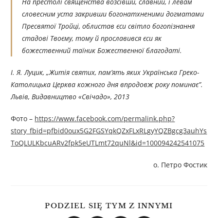
На престолі священства возсівши, славний, і левам
словесним уста закривши богонатхненими догматами
Пресвятої Тройці, облистав єси світло богопізнання
стадові Твоєму, тому й прославився єси як
божественний таїник Божественної благодаті.
І. Я. Луцик, „Житія святих, пам’ять яких Українська Греко-
Католицька Церква кожного дня впродовж року поминає”.
Львів, Видавництво «Свічадо», 2013
Фото –
https://www.facebook.com/permalink.php?
story_fbid=pfbid0oux5G2FGSYqkQZxFLxRLgyYQZBgcg3auhYs
ToQLULKbcuARv2fpk5eUTLmt72quNl&id=100094242541075
о. Петро Фостик
PODZIEL SIĘ TYM Z INNYMI