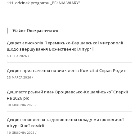
111. odcinek programu „PEŁNIA WIARY”
Ważne Duszpasterstwo
Декрет єпископів Перемисько-Варшавської митрополії
щодо звершування Божественної Літургії
6 LIPCA 2026
/
Декрет призначення нових членів Комісії зі Справ Родин
23 MARCA 2026
/
Душпастирський план Вроцлавсько-Кошалінської Єпархії
на 2026 рік
30 GRUDNIA 2025
/
Декрет оновлення та доповнення складу митрополичої
літургійної комісії
10 GRUDNIA 2025
/