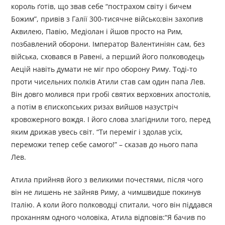
король ґотів, що звав себе “пострахом світу і бичем
Божим”, привів з Галії 300-тисячне військо;він захопив
Аквилею, Павію, Медіолан і йшов просто на Рим,
позбавлений оборони. Імператор Валентиніян сам, без
війська, сховався в Равені, а перший його полководець
Аецій навіть думати не міг про оборону Риму. Тоді-то
проти чисельних полків Атили став сам один папа Лев.
Він довго молився при гробі святих верховних апостолів,
а потім в єпископських ризах вийшов назустріч
кровожерного вождя. І його слова злагіднили того, перед
яким дрижав увесь світ. “Ти переміг і здолав усіх,
переможи тепер себе самого!” – сказав до нього папа
Лев.
Атила прийняв його з великими почестями, після чого
він не лишень не зайняв Риму, а чимшвидше покинув
Італію. А коли його полководці спитали, чого він піддався
проханням одного чоловіка, Атила відповів:“Я бачив по