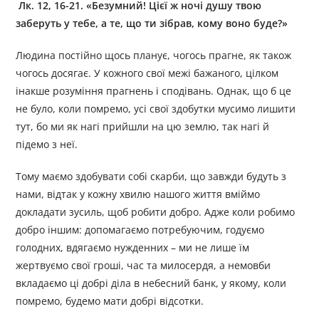
Лк. 12, 16-21. «Безумний! Цієї ж ночі душу твою
заберуть у тебе, а те, що ти зібрав, кому воно буде?»
Людина постійно щось планує, чогось прагне, як також
чогось досягає. У кожного свої межі бажаного, цілком
інакше розуміння прагнень і сподівань. Однак, що б це
не було, коли помремо, усі свої здобутки мусимо лишити
тут, бо ми як нагі прийшли на цю землю, так нагі й
підемо з неї.
Тому маємо здобувати собі скарби, що завжди будуть з
нами, відтак у кожну хвилю нашого життя вміймо
докладати зусиль, щоб робити добро. Адже коли робимо
добро іншим: допомагаємо потребуючим, годуємо
голодних, вдягаємо нужденних – ми не лише їм
жертвуємо свої гроші, час та милосердя, а немовби
вкладаємо ці добрі діла в небесний банк, у якому, коли
помремо, будемо мати добрі відсотки.