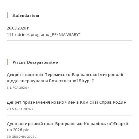
Kalendarium
26.03.2026 r.
111. odcinek programu „PEŁNIA WIARY”
Ważne Duszpasterstwo
Декрет єпископів Перемисько-Варшавської митрополії
щодо звершування Божественної Літургії
6 LIPCA 2026
/
Декрет призначення нових членів Комісії зі Справ Родин
23 MARCA 2026
/
Душпастирський план Вроцлавсько-Кошалінської Єпархії
на 2026 рік
30 GRUDNIA 2025
/