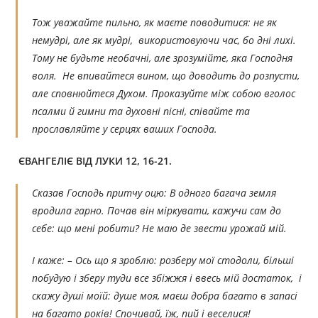
Тож уважайте пильно, як маєте поводитися: не як
немудрі, але як мудрі, використовуючи час, бо дні лихі.
Тому не будьте необачні, але зрозумійте, яка Господня
воля. Не впивайтеся вином, що доводить до розпусти,
але сповнюйтеся Духом. Проказуйте між собою вголос
псалми й гимни та духовні пісні, співайте та
прославляйте у серцях ваших Господа.
ЄВАНГЕЛІЄ ВІД ЛУКИ 12, 16-21.
Сказав Господь притчу оцю: В одного багача земля
вродила гарно. Почав він міркувати, кажучи сам до
себе: що мені робити? Не маю де звести урожай мій.
І каже: – Ось що я зроблю: розберу мої стодоли, більші
побудую і зберу туди все збіжжя і ввесь мій достаток, і
скажу душі моїй: душе моя, маєш добра багато в запасі
на багато років! Спочивай, їж, пий і веселися!