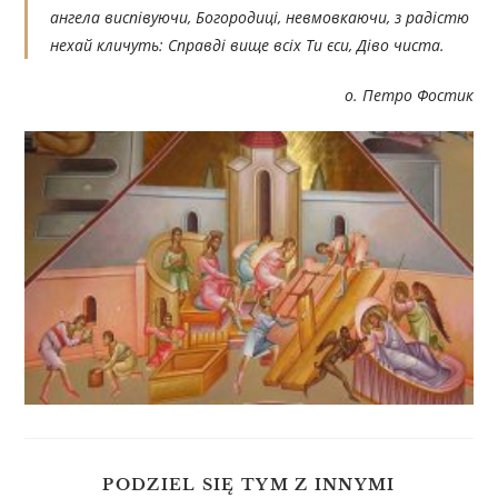
ангела виспівуючи, Богородиці, невмовкаючи, з радістю
нехай кличуть: Справді вище всіх Ти єси, Діво чиста.
о. Петро Фостик
PODZIEL SIĘ TYM Z INNYMI