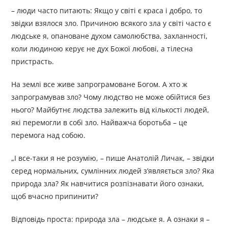
– люди часто питають: Якщо у світі є краса і добро, то
звідки взялося зло. Причиною всякого зла у світі часто є
людське я, опановане духом самолюбства, захланності,
коли людиною керує не дух Божої любові, а тілесна
пристрасть.
На землі все живе запрограмоване Богом. А хто ж
запрограмував зло? Чому людство не може обійтися без
нього? Майбутнє людства залежить від кількості людей,
які перемогли в собі зло. Найважча боротьба – це
перемога над собою.
„І все-таки я не розумію, – пише Анатолій Личак, – звідки
серед нормальних, сумлінних людей з’являється зло? Яка
природа зла? Як навчитися розпізнавати його ознаки,
щоб вчасно припинити?
Відповідь проста: природа зла – людське я. А ознаки я –