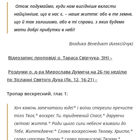
Отож подумаймо, куди нам вигідніше вкласти
найцінніше, що в нас є, – наше життя: або в те земне,
що й так залишимо, або в ті справи, з яких будемо
мати добрі прибутки в небі!
Владика Венедикт (Алексійчук)
Bідеозапис проповіді о. Тараса Свірчука, ЗНІ –
Роздуми о. д-ра Мирослава Думича на 26-тю неділю
по Зісланні Святого Духа (Лк. 12, 16-21) –
Тропар воскресний, глас 1:
Хоч камінь запечатали юдеї* і воїни стерегли пречисте
тіло Твоє,* воскрес Ти, тридневний Спасе,* даруючи
світові життя.* Ради цього сили небесні взивали до
Тебе, Життєдавче:* Слава воскресінню Твоєму, Христе,*
слава царству Твоєму,* слава промислові Твоєму,*