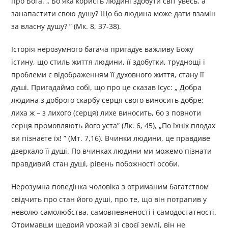
про Бога. „ Бо яка користь людині здобути світ увесь, а
занапастити свою душу? Що бо людина може дати взамін
за власну душу? ” (Мк. 8, 37-38).
Історія нерозумного багача пригадує важливу Божу
істину, що стиль життя людини, її здобутки, труднощі і
проблеми є відображенням її духовного життя, стану її
душі. Пригадаймо собі, що про це сказав Ісус: „ Добра
людина з доброго скарбу серця свого виносить добре;
лиха ж – з лихого (серця) лихе виносить, бо з повноти
серця промовляють його уста” (Лк. 6, 45), „По їхніх плодах
ви пізнаєте їх! ” (Мт. 7,16). Вчинки людини, це правдиве
дзеркало її душі. По вчинках людини ми можемо пізнати
правдивий стан душі, рівень побожності особи.
Нерозумна поведінка чоловіка з отриманим багатством
свідчить про стан його душі, про те, що він потрапив у
неволю самолюбства, самовпевненості і самодостатності.
Отримавши щедрий урожай зі своєї землі, він не