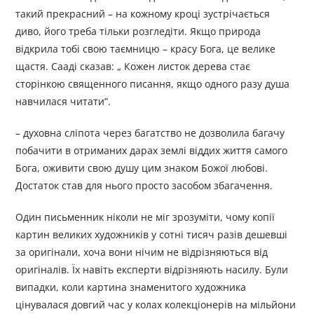
такий прекрасний – на кожному кроці зустрічається
диво, його треба тільки розгледіти. Якщо природа
відкрила тобі свою таємницю – красу Бога, це велике
щастя. Сааді сказав: „ Кожен листок дерева стає
сторінкою священного писання, якщо одного разу душа
навчилася читати”.
– духовна сліпота через багатство не дозволила багачу
побачити в отриманих дарах землі віддих життя самого
Бога, оживити свою душу цим знаком Божої любові.
Достаток став для нього просто засобом збагачення.
Один письменник ніколи не міг зрозуміти, чому копії
картин великих художників у сотні тисяч разів дешевші
за оригінали, хоча вони нічим не відрізняються від
оригіналів. Їх навіть експерти відрізняють насилу. Були
випадки, коли картина знаменитого художника
цінувалася довгий час у колах колекціонерів на мільйони