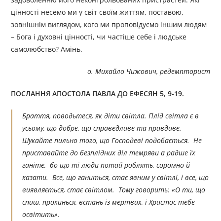
цінності несемо ми у світ своїм життям, поставою,
зовнішнім виглядом, кого ми проповідуємо іншим людям
– Бога і духовні цінності, чи частіше себе і людське
самолюбство? Амінь.
о. Михайло Чижович, редемпторист
ПОСЛАННЯ АПОСТОЛА ПАВЛА ДО ЕФЕСЯН 5, 9-19.
Браття, поводьтеся, як діти світла. Плід світла є в
усьому, що добре, що справедливе та правдиве.
Шукайте пильно того, що Господеві подобається. Не
приставайте до безплідних діл темряви а радше їх
ганіте, бо що ті люди потай роблять, соромно й
казати. Все, що ганиться, стає явним у світлі, і все, що
виявляється, стає світлом. Тому говорить: «О ти, що
спиш, прокинься, встань із мертвих, і Христос тебе
освітить».