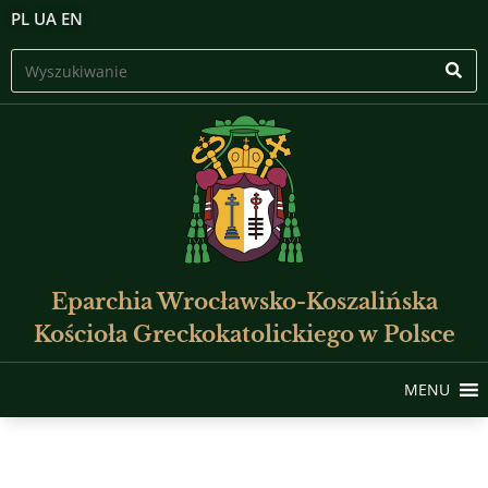
PL
UA
EN
Eparchia Wrocławsko-Koszalińska
Kościoła Greckokatolickiego w Polsce
MENU