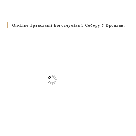
On-Line Трансляції Богослужінь З Собору У Вроцлаві