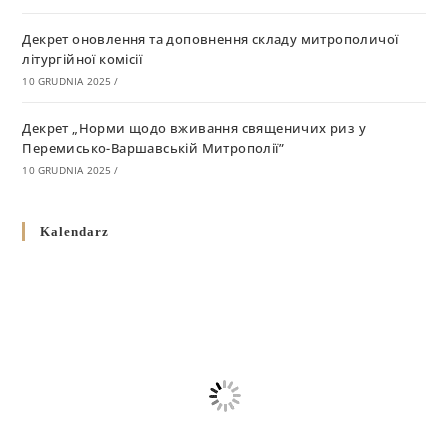
Декрет оновлення та доповнення складу митрополичої
літургійної комісії
10 GRUDNIA 2025
/
Декрет „Норми щодо вживання священичих риз у
Перемисько-Варшавській Митрополії”
10 GRUDNIA 2025
/
Декрет про відзначення Великодня і всіх рухомих свят за
Kalendarz
григоріанським календарем
10 GRUDNIA 2025
/
Декрет проголошення та оприлюдення постанов Синоду
Єпископів УГКЦ як зобов’язуючі на території
Вроцлавсько-Кошалінської Єпархії
5 LISTOPADA 2025
/
Душпастирський план Вроцлавсько-Кошалінської єпархії
на 2025 рік