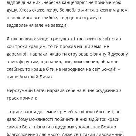
відповіді на них „небесна канцелярія” не прийме мою
душу. Хтось скаже, живу, бо люблю життя, з кожним днем
пізнаю його все глибше, і від цього отримую
задоволення (але не завжди).
Я так вважаю: якщо в результаті твого життя світ став
хоч трохи кращим, то ти прожив на цій землі не
даремно! І навпаки: якщо ти отруював фізичну й духовну
атмосферу тим, що палив, пив, лихословив, ображав
слабких, то краще б ти не народився на світ Божий” –
пише Анатолій Личак.
Нерозумний багач наразив себе на вічне осудження з
трьох причин:
– прив’язання до земних речей засліпило його очі, не
дало йому можливості побачити в них відбиток краси
самого Бога, пізнати в щедрому урожаї знак Божого
благословення для нього. Адже світ такий дивовижний,