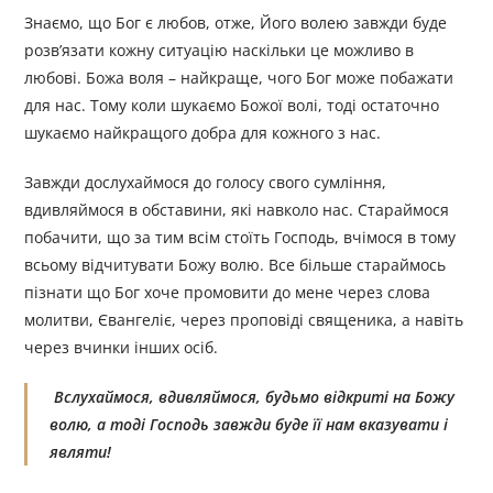
Знаємо, що Бог є любов, отже, Його волею завжди буде
розв’язати кожну ситуацію наскільки це можливо в
любові. Божа воля – найкраще, чого Бог може побажати
для нас. Тому коли шукаємо Божої волі, тоді остаточно
шукаємо найкращого добра для кожного з нас.
Завжди дослухаймося до голосу свого сумління,
вдивляймося в обставини, які навколо нас. Стараймося
побачити, що за тим всім стоїть Господь, вчімося в тому
всьому відчитувати Божу волю. Все більше стараймось
пізнати що Бог хоче промовити до мене через слова
молитви, Євангеліє, через проповіді священика, а навіть
через вчинки інших осіб.
Вслухаймося, вдивляймося, будьмо відкриті на Божу
волю, а тоді Господь завжди буде її нам вказувати і
являти!