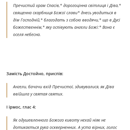
Пречистий храм Спасів,* дорогоцінна світлиця і Діва,*
священна скарбниця Божої слави* днесь уводиться в
дім Господній,* благодать з собою вводячи,* що в Дусі
божественнім,* яку оспівують ангели Божі:* Вона є
оселя небесна.
Замість Достойно, приспів:
Ангели, бачачи вхід Пречистої, здивувалися, як Діва
ввійшла у святая святих.
І ірмос, глас 4:
Як одушевленного Божого кивоту нехай ніяк не
дотикається рука оскверненних. А уста вірних, голос