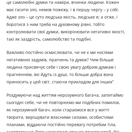
це самолюбні думки та наміри, вчинки людини. Кожен
має гасити зло, немов пожежу, і в першу чергу – у собі.
Адже зло – це суто людська якість, людське я; а отже, і
боротися з ним треба на духовному рівні, тобто
контролювати свої думки, викорінювати негативні якості,
такі як заздрість, самолюбство та подібні.
Важливо постійно осмислювати, чи не є ми носіями
негативних задумів, прагнень та думок? Чим більше
людина присвячує себе і свою увагу добрим думкам і
прагненням, які йдуть із душі, то більше добра вона
приносить у цей світ, стаючи прикладом для інших”
Роздумуючи над життям нерозумного багача, запитаймо
сьогодні себе, чи не повторюємо ми подібних помилок,
як нерозумний багач, коли стараємося все у житті
творити, вирішувати власними силами, особистими
планами, віддаючи постійно перевагу потребам тіла,
задоволенню його неконтрольованих пристрастей. Які