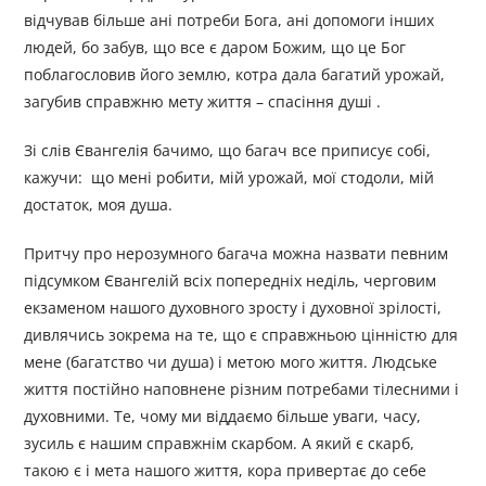
відчував більше ані потреби Бога, ані допомоги інших
людей, бо забув, що все є даром Божим, що це Бог
поблагословив його землю, котра дала багатий урожай,
загубив справжню мету життя – спасіння душі .
Зі слів Євангелія бачимо, що багач все приписує собі,
кажучи: що мені робити, мій урожай, мої стодоли, мій
достаток, моя душа.
Притчу про нерозумного багача можна назвати певним
підсумком Євангелій всіх попередніх неділь, черговим
екзаменом нашого духовного зросту і духовної зрілості,
дивлячись зокрема на те, що є справжньою цінністю для
мене (багатство чи душа) і метою мого життя. Людське
життя постійно наповнене різним потребами тілесними і
духовними. Те, чому ми віддаємо більше уваги, часу,
зусиль є нашим справжнім скарбом. А який є скарб,
такою є і мета нашого життя, кора привертає до себе