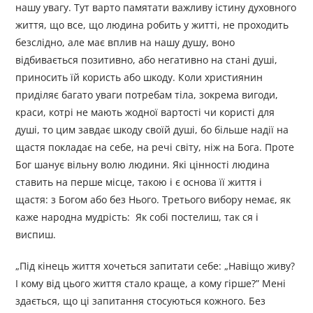
нашу увагу. Тут варто памятати важливу істину духовного
життя, що все, що людина робить у житті, не проходить
безслідно, але має вплив на нашу душу, воно
відбивається позитивно, або негативно на стані душі,
приносить їй користь або шкоду. Коли християнин
приділяє багато уваги потребам тіла, зокрема вигоди,
краси, котрі не мають жодної вартості чи користі для
душі, то цим завдає шкоду своїй душі, бо більше надії на
щастя покладає на себе, на речі світу, ніж на Бога. Проте
Бог шанує вільну волю людини. Які цінності людина
ставить на перше місце, такою і є основа її життя і
щастя: з Богом або без Нього. Третього вибору немає, як
каже народна мудрість: Як собі постелиш, так ся і
виспиш.
„Під кінець життя хочеться запитати себе: „Навіщо живу?
І кому від цього життя стало краще, а кому гірше?” Мені
здається, що ці запитання стосуються кожного. Без