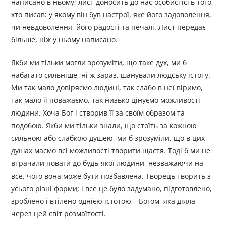
написано в ньому; лист доносить до нас особистість того,
хто писав: у якому він був настрої, яке його задоволення,
чи невдоволення, його радості та печалі. Лист передає
більше, ніж у ньому написано.
Якби ми тільки могли зрозуміти, що таке дух, ми б
набагато сильніше, ні ж зараз, шанували людську істоту.
Ми так мало довіряємо людині, так слабо в неї віримо,
так мало її поважаємо, так низько цінуємо можливості
людини. Хоча Бог і створив її за своїм образом та
подобою. Якби ми тільки знали, що стоїть за кожною
сильною або слабкою душею, ми б зрозуміли, що в цих
душах маємо всі можливості творити щастя. Тоді б ми не
втрачали поваги до будь-якої людини, незважаючи на
все, чого вона може бути позбавлена. Творець творить з
усього різні форми; і все це було задумано, підготовлено,
зроблено і втілено однією істотою – Богом, яка діяла
через цей світ розмаїтості.