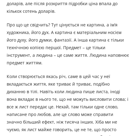
доларів, але після розкриття підробки ціна впала до
кількох сотень доларів.
Про що це свідчить? Тут цінується не картина, а ім’я
художника, його дух. А картина є матеріальним носієм
його духу, його думки, фантазії. А інша картина є тільки
технічною копією першої. Предмет – це тільки
інструмент, а людина – це саме життя. Людина наповнює
предмет життям.
Коли створюється якась річ, саме в цей час у неї
вкладається життя, яке триває й триває, подібно
диханню в тілі. Навіть коли людина пише листа, іноді
вона вкладає в нього те, що не можуть висловити слова; і
все ж лист передає це. Нехай, там тільки одне слово,
написане про любов, але це слово може справити
значно більший ефект, ніж тисяча інших. Хіба ми не
чуємо, як лист майже говорить, це не те, що просто