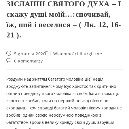
ЗІСЛАННІ СВЯТОГО ДУХА – І
скажу душі моїй…:спочивай,
їж, пий і веселися – ( Лк. 12, 16-
21 ).
5 grudnia 2020
Wiadomości liturgiczne
0 Komentarzy
Роздуми над життям багатого чоловіка цієї неділі
зроджують запитання: чому Ісус Христос так критично
оцінив поведінку цього чоловіка зі своїм багатством, що
злого він зробив, коли на перший погляд нікого не
скривдив. І хоч справді багатий чоловік нікому кривди не
зробив, однак своєю нерозумною поведінкою з
багатством зробив велику кривду своїй душі, забувши