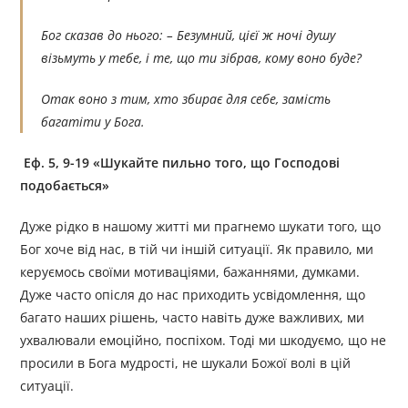
Бог сказав до нього: – Безумний, цієї ж ночі душу
візьмуть у тебе, і те, що ти зібрав, кому воно буде?
Отак воно з тим, хто збирає для себе, замість
багатіти у Бога.
Еф. 5, 9-19 «Шукайте пильно того, що Господові
подобається»
Дуже рідко в нашому житті ми прагнемо шукати того, що
Бог хоче від нас, в тій чи іншій ситуації. Як правило, ми
керуємось своїми мотиваціями, бажаннями, думками.
Дуже часто опісля до нас приходить усвідомлення, що
багато наших рішень, часто навіть дуже важливих, ми
ухвалювали емоційно, поспіхом. Тоді ми шкодуємо, що не
просили в Бога мудрості, не шукали Божої волі в цій
ситуації.