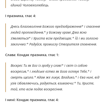
єдиний Чоловіколюбець.
І празника, глас 4:
Днесь благовоління Божого предзображення* і спасення
людей проповідання,* у Божому храмі Діва ясно
з’являється* і Христа всім предзвіщає.* Їй і ми голосно
закличмо:* Радуйся, промислу Створителя сповнення.
Слава: Кондак празника, глас 1:
Воскрес Ти як Бог із гробу у славі* і світ із собою
воскресив,* і людське єство як Бога оспівує Тебе,* і
смерть щезла.* Адам же ликує, Владико,* і Єва нині, від
узів ізбавляючись, радується, взиваючи:* Ти, Христе,
той, хто всім подає воскресіння.
І нині: Кондак празника, глас 4: