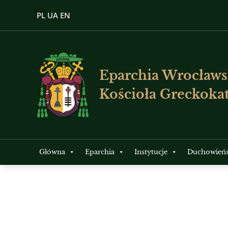
PL
UA
EN
Eparchia Wrocławs
Kościoła Greckokat
Główna
Eparchia
Instytucje
Duchowień