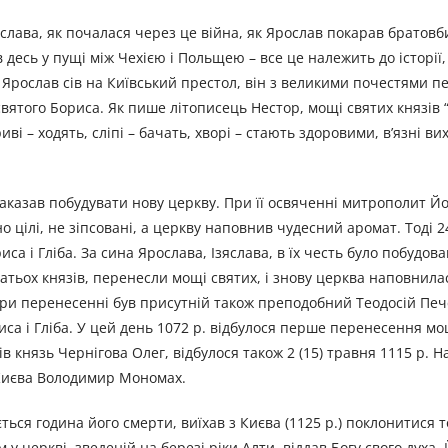
слава, як почалася через це війна, як Ярослав покарав братовб
в десь у пущі між Чехією і Польщею – все це належить до історії,
 Ярослав сів на Київський престол, він з великими почестями п
 святого Бориса. Як пише літописець Нестор, мощі святих князів
иві – ходять, сліпі – бачать, хворі – стають здоровими, в’язні ви
аказав побудувати нову церкву. При її освяченні митрополит Йоа
но цілі, не зіпсовані, а церкву наповнив чудесний аромат. Тоді 2
а і Гліба. За сина Ярослава, Ізяслава, в їх честь було побудов
багатьох князів, перенесли мощі святих, і знову церква наповни
 При перенесенні був присутній також преподобний Теодосій Пе
риса і Гліба. У цей день 1072 р. відбулося перше перенесення м
ів князь Чернігова Олег, відбулося також 2 (15) травня 1115 р. Н
 Києва Володимир Мономах.
ся година його смерти, виїхав з Києва (1125 р.) поклонитися т
 церкві, зведеній на березі ріки Алти, віддав Богу свого духа. 