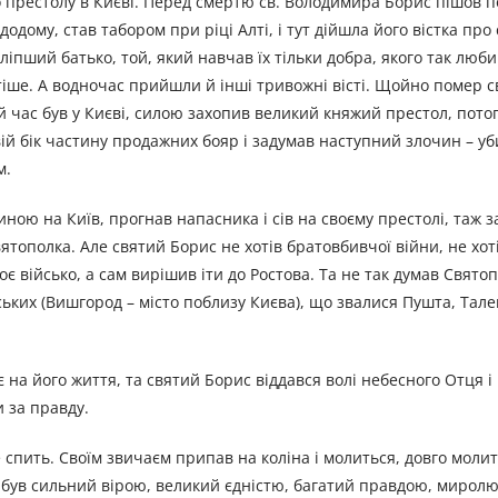
престолу в Києві. Перед смертю св. Володимира Борис пішов п
додому, став табором при ріці Алті, і тут дійшла його вістка про
іпший батько, той, який навчав їх тільки добра, якого так люби
іше. А водночас прийшли й інші тривожні вісті. Щойно помер 
й час був у Києві, силою захопив великий княжий престол, пот
ій бік частину продажних бояр і задумав наступний злочин – уби
м.
ою на Київ, прогнав напасника і сів на своєму престолі, таж з
тополка. Але святий Борис не хотів братовбивчої війни, не хот
оє військо, а сам вирішив іти до Ростова. Та не так думав Свято
ських (Вишгород – місто поблизу Києва), що звалися Пушта, Тале
є на його життя, та святий Борис віддався волі небесного Отця і
и за правду.
не спить. Своїм звичаєм припав на коліна і молиться, довго моли
ін був сильний вірою, великий єдністю, багатий правдою, миролю