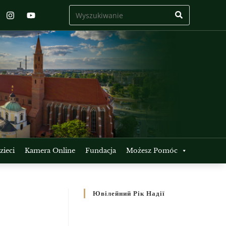
ieci
Kamera Online
Fundacja
Możesz Pomóc
Ювілейний Рік Надії