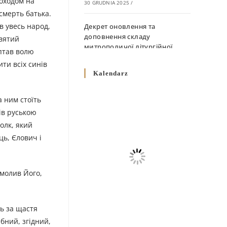
оходом на
30 GRUDNIA 2025
/
 смерть батька.
в увесь народ,
Декрет оновлення та
доповнення складу
святий
митрополичої літургійної
оптав волю
комісії
ти всіх синів
10 GRUDNIA 2025
/
Kalendarz
Декрет „Норми щодо
а ним стоїть
вживання священичих риз у
ів руською
Перемисько-Варшавській
Митрополії”
полк, який
10 GRUDNIA 2025
/
ць, Єлович і
Декрет про відзначення
Великодня і всіх рухомих
 молив Його,
свят за григоріанським
календарем
10 GRUDNIA 2025
/
ть за щастя
бний, згідний,
Декрет проголошення та