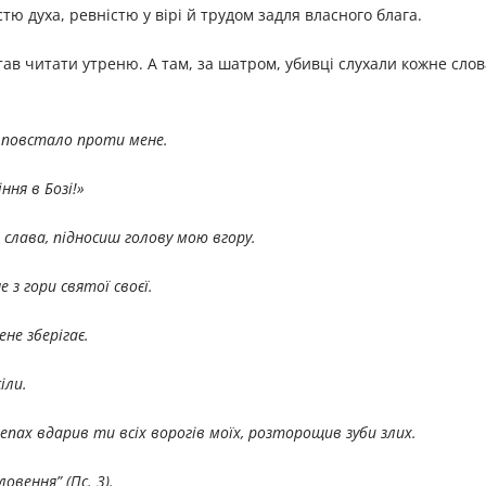
тю духа, ревністю у вірі й трудом задля власного блага.
став читати утреню. А там, за шатром, убивці слухали кожне слова
х повстало проти мене.
ня в Бозі!»
 слава, підносиш голову мою вгору.
е з гори святої своєї.
ене зберігає.
іли.
лепах вдарив ти всіх ворогів моїх, розторощив зуби злих.
овення” (Пс. 3).