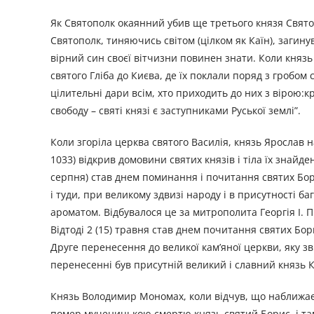
Як Святополк окаянний убив ще третього князя Свято
Святополк, тиняючись світом (цілком як Каїн), загину
вірний син своєї вітчизни повинен знати. Коли князь
святого Гліба до Києва, де їх поклали поряд з гробом
цілительні дари всім, хто приходить до них з вірою:кр
свободу – святі князі є заступниками Руської землі”.
Коли згоріла церква святого Василія, князь Ярослав н
1033) відкрив домовини святих князів і тіла їх знайде
серпня) став днем поминання і почитання святих Борис
і туди, при великому здвизі народу і в присутності 
ароматом. Відбувалося це за митрополита Георгія І.
Відтоді 2 (15) травня став днем почитання святих Бо
Друге перенесення до великої кам’яної церкви, яку зв
перенесенні був присутній великий і славний князь
Князь Володимир Мономах, коли відчув, що наближаєть
помер мученицькою смертю князь святий Борис, і там у