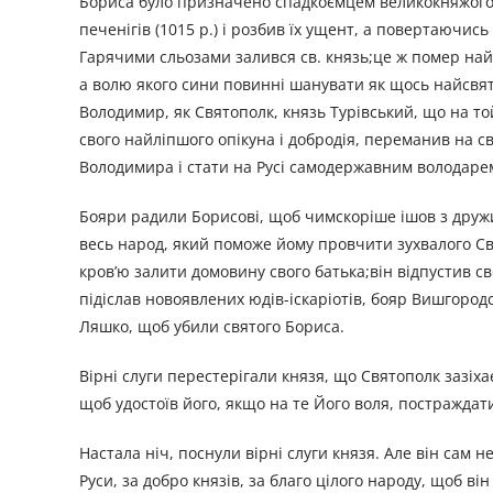
Бориса було призначено спадкоємцем великокняжого 
печенігів (1015 р.) і розбив їх ущент, а повертаючись 
Гарячими сльозами залився св. князь;це ж помер найл
а волю якого сини повинні шанувати як щось найсвят
Володимир, як Святополк, князь Турівський, що на то
свого найліпшого опікуна і добродія, переманив на св
Володимира і стати на Русі самодержавним володаре
Бояри радили Борисові, щоб чимскоріше ішов з дружин
весь народ, який поможе йому провчити зухвалого Свя
кров’ю залити домовину свого батька;він відпустив св
підіслав новоявлених юдів-іскаріотів, бояр Вишгород
Ляшко, щоб убили святого Бориса.
Вірні слуги перестерігали князя, що Святополк зазіха
щоб удостоїв його, якщо на те Його воля, постраждат
Настала ніч, поснули вірні слуги князя. Але він сам 
Руси, за добро князів, за благо цілого народу, щоб в