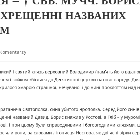
Я – † СВВ. МУЧЧ. БОРИС
У ХРЕЩЕННІ НАЗВАНИХ
ОМ
 Komentarzy
икий і святий князь верховний Володимир (пам’ять його вшано
плачем і зойком збіглися до Десятинної церкви натовп народу. Дл
покрилося хмарою страшної, нечуваної і до нині прокляттям над 
ратанича Святополка, сина убитого Ярополка. Серед його синів
щенні названий Давид. Борис княжив у Ростові, а Гліб – у Муром
огові, і при цьому були справедливими і боговгодними князями, 
зсіяли вони, за словами літописця Нестора, як дві ясні зірки сер