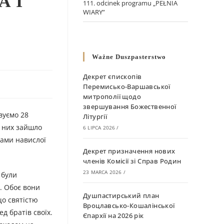
А І
111. odcinek programu „PEŁNIA
WIARY”
Ważne Duszpasterstwo
Декрет єпископів
Перемисько-Варшавської
митрополії щодо
звершування Божественної
вуємо 28
Літургії
я них зайшло
6 LIPCA 2026
/
нами навислої
Декрет призначення нових
членів Комісії зі Справ Родин
23 MARCA 2026
/
 були
і. Обоє вони
Душпастирський план
що святістю
Вроцлавсько-Кошалінської
ед братів своїх.
Єпархії на 2026 рік