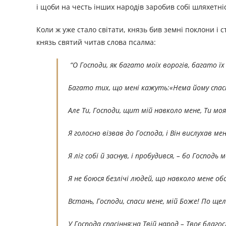
і щоби на честь інших народів заробив собі шляхетніс
Коли ж уже стало світати, князь бив земні поклони і 
князь святий читав слова псалма:
“О Господи, як багато моїх ворогів, багато ї
Багато тих, що мені кажуть:«Нема йому спасін
Але Ти, Господи, щит мій навколо мене, Ти моя
Я голосно візвав до Господа, і Він вислухав мен
Я ліг собі й заснув, і пробудився, – бо Господь м
Я не боюся безлічі людей, що навколо мене обс
Встань, Господи, спаси мене, мій Боже! По ще
У Господа спасіння;на Твій народ – Твоє благосл