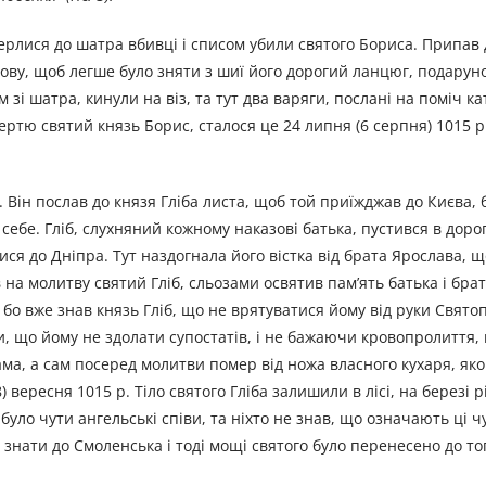
ерлися до шатра вбивці і списом убили святого Бориса. Припав д
олову, щоб легше було зняти з шиї його дорогий ланцюг, подарун
зі шатра, кинули на віз, та тут два варяги, послані на поміч к
ю святий князь Борис, сталося це 24 липня (6 серпня) 1015 р.
 Він послав до князя Гліба листа, щоб той приїжджав до Києва, 
себе. Гліб, слухняний кожному наказові батька, пустився в дорог
ся до Дніпра. Тут наздогнала його вістка від брата Ярослава, 
 на молитву святий Гліб, сльозами освятив пам’ять батька і бра
бо вже знав князь Гліб, що не врятуватися йому від руки Святоп
и, що йому не здолати супостатів, і не бажаючи кровопролиття, 
ама, а сам посеред молитви помер від ножа власного кухаря, яко
 вересня 1015 р. Тіло святого Гліба залишили в лісі, на березі р
уло чути ангельські співи, та ніхто не знав, що означають ці ч
знати до Смоленська і тоді мощі святого було перенесено до тог