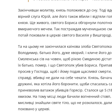
Закінчивши молитву, князь положився до сну. Тоді вд
вірний слуга Юрій, але його також вбили і відтяли г
князя. Ще живого, святого Бориса обгорнули полотном 
вмираючого мечем. Так постраждав мученицькою смерт
потай поховали в церкві святого Василія у Вишгороді.
Та на цьому не закінчилася каїнова злоба Святополка.
Володимир, батько його, дуже хворий, і кличе його до 
Смоленська сів на човен, щоб рікою Смядиною дістати
їх батько, помер, і що Святополк убив Бориса. Припав
просив у Господа, щоб і йому подав щасливої смерти, 
справді, вбивці не дали на себе чекати. Князь, бачач
дружині, яка хотіла його боронити, щоби спасалась с
приневолив ватажок убивців Горясір. Сталося це 5 (18)
хмизом. На тому місці люди бачили вогненний стовп, б
мисливці знайшли святе тіло, що не розклалося, дали 
поховано у церкві.