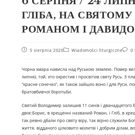
6 СЕРПНЯ / 24 ЛИПН
ГЛІБА, НА СВЯТОМ
РОМАНОМ І ДАВИД
5 sierpnia 2020
Wiadomości liturgiczne
0
Чорна хмара нависла над Руською землею. Помер вел
липня), той, хто охрестив і просвітив святу Русь. З 
“красне сонечко”, як також зайшло воно і для Руси, 
братовбивчої боротьби.
Святий Володимир залишив 11 синів і дванадцятого б
двоє:Борис, в хрещенні названий Роман, і Гліб, в хре
так ревно дбали про святу віру, так вірно служили Б
життя, відданого цілковито молитві і добрим ділам, во