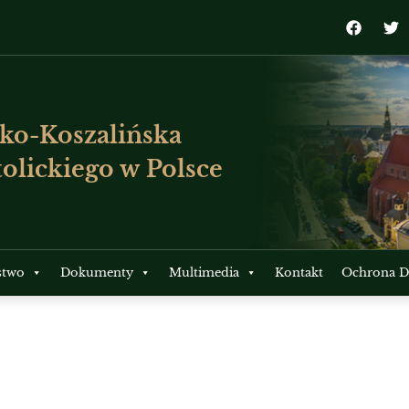
ko-Koszalińska
olickiego w Polsce
stwo
Dokumenty
Multimedia
Kontakt
Ochrona Dz