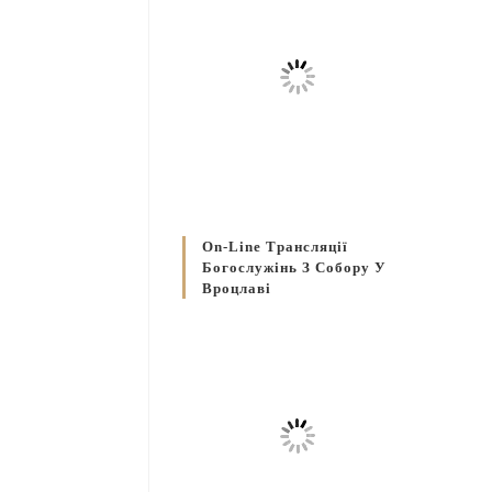
On-Line Трансляції
Богослужінь З Собору У
Вроцлаві