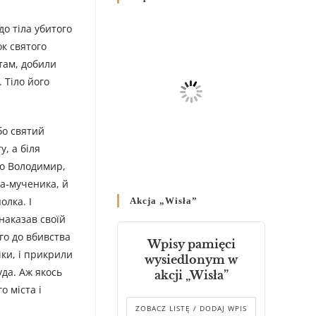
Родин
4 GRUDNIA 2024
/
о тіла убитого
ок святого
Декрет владики Володимира
атам, добили
про утворення Комісії до
 Тіло його
Справ Молоді та встановленя
складу Катихитичної Комісії
18 PAŹDZIERNIKA 2024
/
бо святий
Декрет „Проголошення та
у, а біля
оприлюднення постанов
що Володимир,
Синоду Єпископів УГКЦ,
та-мученика, й
який відбувся у Зарваниці, в
олка. І
Akcja „Wisła”
днях 2-12 липня 2024 р.”
наказав своїй
4 PAŹDZIERNIKA 2024
/
го до вбивства
Wpisy pamięci
Декрет єпископів
іки, і прикрили
wysiedlonym w
Перемисько-Варшавської
уда. Аж якось
akcji „Wisła”
Митрополії стосовно
о міста і
звершування Божественної
літургії
ZOBACZ LISTĘ / DODAJ WPIS