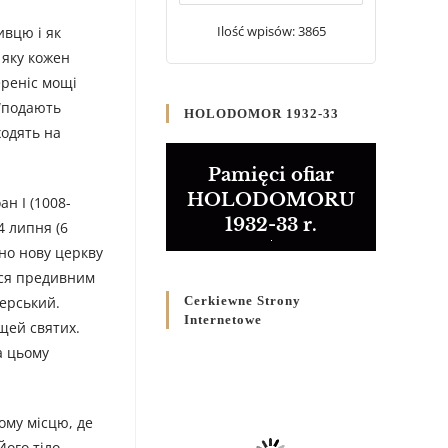
20 WRZEŚNIA 2024
/
Ilość wpisów: 3865
ивцю і як
 яку кожен
Булла проголошення
Ювілейного року 2025
ереніс мощі
5 CZERWCA 2024
/
 “подають
HOLODOMOR 1932-33
ходять на
Розпорядження
Преосвященнішого Владики
Pamięci ofiar
Кир Володимира Р. Ющака
HOLODOMORU
н I (1008-
про вживання друкованих
1932-33 r.
4 липня (6
книг на публічних
богослужіннях
ано нову церкву
23 LUTEGO 2024
/
лася предивним
черський.
Cerkiewne Strony
Internetowe
ощей святих.
а цьому
ому місцю, де
Його тіло