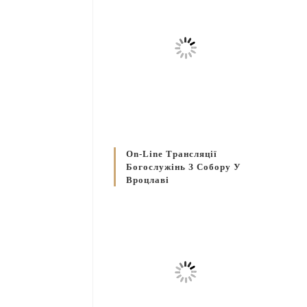
On-Line Трансляції
Богослужінь З Собору У
Вроцлаві