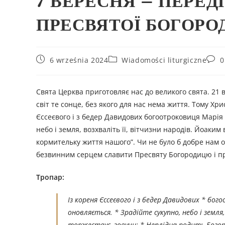
7 ВЕРЕСНЯ – ПЕРЕД
ПРЕСВЯТОЇ БОГОРОД
6 września 2024
Wiadomości liturgiczne
0
Свята Церква приготовляє нас до великого свята. 21 
світ те сонце, без якого для нас нема життя. Тому Хри
Єссеєвого і з бедер Давидових богоотроковиця Марія д
небо і земля, возхваліть її, вітчизни народів. Йоаки
кормительку життя нашого”. Чи не було б добре нам о
безвинним серцем славити Пресвяту Богородицю і прос
Тропар:
Із кореня Єссеєвого і з бедер Давидових * бог
оновляється. * Зрадійте сукупно, небо і земля
торжествує, зовучи: * Неплідна родить Бог