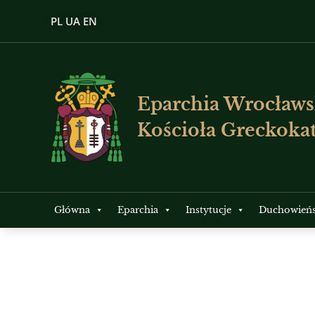
PL
UA
EN
Eparchia Wrocławs
Kościoła Greckokat
Główna
Eparchia
Instytucje
Duchowień