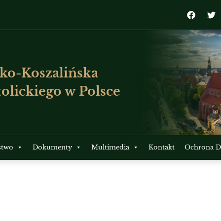
ko-Koszalińska
olickiego w Polsce
stwo
Dokumenty
Multimedia
Kontakt
Ochrona Dz