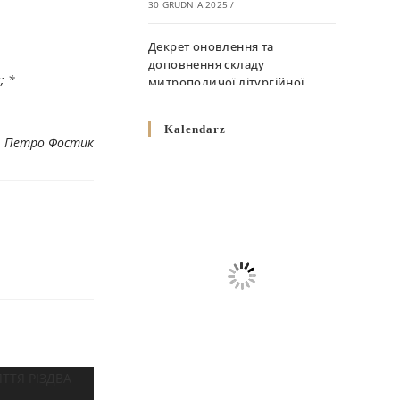
30 GRUDNIA 2025
/
Декрет оновлення та
доповнення складу
; *
митрополичої літургійної
комісії
10 GRUDNIA 2025
/
Kalendarz
. Петро Фостик
Декрет „Норми щодо
вживання священичих риз у
Перемисько-Варшавській
Митрополії”
10 GRUDNIA 2025
/
Декрет про відзначення
Великодня і всіх рухомих
свят за григоріанським
календарем
10 GRUDNIA 2025
/
Декрет проголошення та