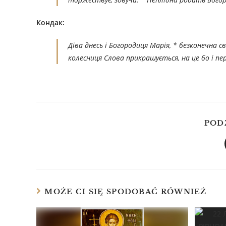
Кондак:
Діва днесь і Богородиця Марія, * безконечна 
колесниця Слова прикрашується, на це бо і п
POD
MOŻE CI SIĘ SPODOBAĆ RÓWNIEŻ