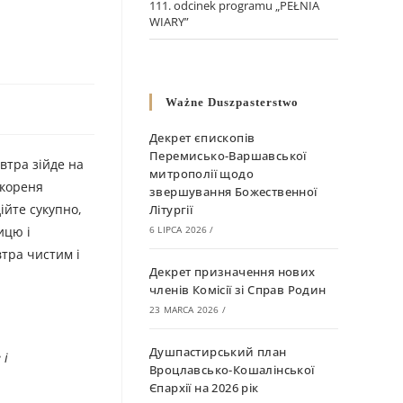
111. odcinek programu „PEŁNIA
WIARY”
Ważne Duszpasterstwo
Декрет єпископів
Перемисько-Варшавської
втра зійде на
митрополії щодо
 кореня
звершування Божественної
ійте сукупно,
Літургії
ицю і
6 LIPCA 2026
/
втра чистим і
Декрет призначення нових
членів Комісії зі Справ Родин
23 MARCA 2026
/
Душпастирський план
 і
Вроцлавсько-Кошалінської
Єпархії на 2026 рік