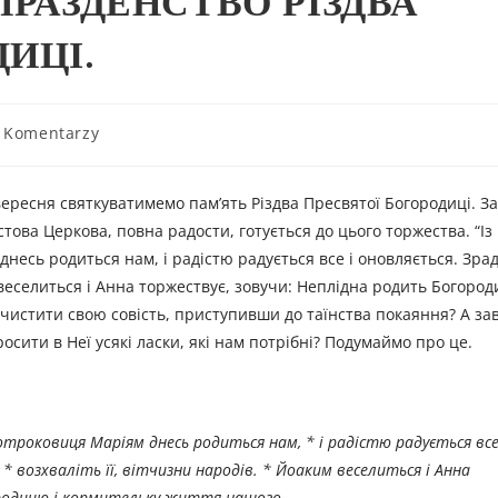
ПРАЗДЕНСТВО РІЗДВА
ИЦІ.
 Komentarzy
вересня святкуватимемо пам’ять Різдва Пресвятої Богородиці. За
стова Церкова, повна радости, готується до цього торжества. “Із
несь родиться нам, і радістю радується все і оновляється. Зрад
м веселиться і Анна торжествує, зовучи: Неплідна родить Богород
чистити свою совість, приступивши до таїнства покаяння? А за
ити в Неї усякі ласки, які нам потрібні? Подумаймо про це.
оотроковиця Маріям днесь родиться нам, * і радістю радується все
, * возхваліть її, вітчизни народів. * Йоаким веселиться і Анна
ородицю і кормительку життя нашого.