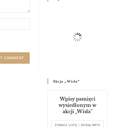
Родин
4 GRUDNIA 2024
/
Декрет владики Володимира
про утворення Комісії до
Справ Молоді та встановленя
складу Катихитичної Комісії
18 PAŹDZIERNIKA 2024
/
Декрет „Проголошення та
оприлюднення постанов
Синоду Єпископів УГКЦ,
який відбувся у Зарваниці, в
Akcja „Wisła”
днях 2-12 липня 2024 р.”
4 PAŹDZIERNIKA 2024
/
Wpisy pamięci
Декрет єпископів
wysiedlonym w
Перемисько-Варшавської
akcji „Wisła”
Митрополії стосовно
звершування Божественної
літургії
ZOBACZ LISTĘ / DODAJ WPIS