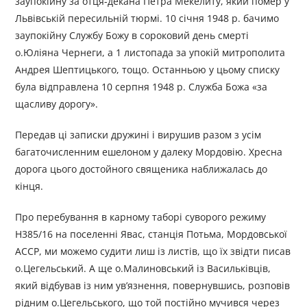
заупокійну за отця-декана Петра Мекелиту, який помер у
Львівській пересильній тюрмі. 10 січня 1948 р. бачимо
заупокійну Службу Божу в сороковий день смерті
о.Юліяна Чернеги, а 1 листопада за упокій митрополита
Андрея Шептицького, тощо. Останньою у цьому списку
була відправлена 10 серпня 1948 р. Служба Божа «за
щасливу дорогу».
Передав ці записки дружині і вирушив разом з усім
багаточисленним ешелоном у далеку Мордовію. Хресна
дорога цього достойного священика наближалась до
кінця.
Про перебування в карному таборі суворого режиму
Н385/16 на поселенні Явас, станція Потьма, Мордовської
АССР, ми можемо судити лиш із листів, що їх звідти писав
о.Цегельський. А ще о.Малиновський із Васильківців,
який відбував із ним ув’язнення, повернувшись, розповів
рідним о.Цегельського, що той постійно мучився через