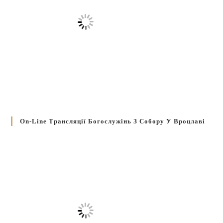
On-Line Трансляції Богослужінь З Собору У Вроцлаві