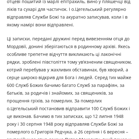
отцеві пошитий із марлі епітрахиль, вино у пляшечці від
ліків та сухарі для частичок. І о.Цегельський регулярно
відправляв Служби Божі та акуратно записував, коли і в
якому намірі вони відправлені.
Ці записки, передані дружині перед вивезенням отця до
Мордовії, донині зберігаються в родинному архіві. Якесь
особливе трепетне відчуття викликають ці лаконічні
рядки, зроблені півстоліття тому ув’язненим священиком,
котрий перебував у жахливих обставинах, був хворий, а
серце широко відкрив для Бога і людей. Серед тих майже
600 Служб Божих бачимо багато Служб за парафіян, за
батьків, за родичів і знайомих, за священиків, за
прощення гріхів, за померлих. За померлих
о.Цегельський постановив відправити 100 Служб Божих і
це виконав. Бачимо в тих записках, що 12 липня 1948
року і 30 серпня 1948 року відправляв Служби Божі за
померлого о.Григорія Редчука, а 26 серпня і 6 вересня –