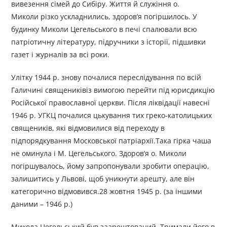
вивезення сімей до Сибіру. Життя й служіння о.
Миколи різко ускладнились, здоров’я погіршилось. У
будинку Миколи Цегельського в печі спалювали всю
патріотичну літературу, підручники з історії, підшивки
газет і журналів за всі роки.
Улітку 1944 р. знову почалися переслідування по всій
Галичині священиківіз вимогою перейти під юрисдикцію
Російської православної церкви. Після ліквідації навесні
1946 р. УГКЦ почалися цькування тих греко-католицьких
священиків, які відмовилися від переходу в
підпорядкування Московської патріархії.Така гірка чаша
не оминула і М. Цегельського. Здоров’я о. Миколи
погіршувалось, йому запропонували зробити операцію,
залишитись у Львові, щоб уникнути арешту, але він
категорично відмовився.28 жовтня 1945 р. (за іншими
даними – 1946 р.)
Микола Цегельський був заарештований. Тримали його в