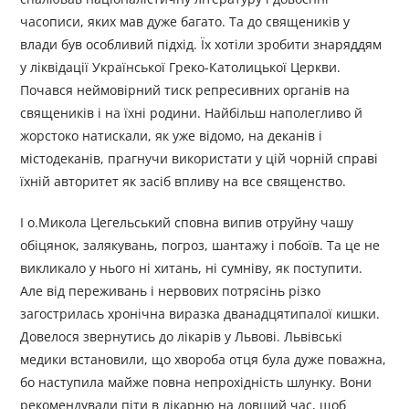
часописи, яких мав дуже багато. Та до священиків у
влади був особливий підхід. Їх хотіли зробити знаряддям
у ліквідації Української Греко-Католицької Церкви.
Почався неймовірний тиск репресивних органів на
священиків і на їхні родини. Найбільш наполегливо й
жорстоко натискали, як уже відомо, на деканів і
містодеканів, прагнучи використати у цій чорній справі
їхній авторитет як засіб впливу на все священство.
І о.Микола Цегельський сповна випив отруйну чашу
обіцянок, залякувань, погроз, шантажу і побоїв. Та це не
викликало у нього ні хитань, ні сумніву, як поступити.
Але від переживань і нервових потрясінь різко
загострилась хронічна виразка дванадцятипалої кишки.
Довелося звернутись до лікарів у Львові. Львівські
медики встановили, що хвороба отця була дуже поважна,
бо наступила майже повна непрохідність шлунку. Вони
рекомендували піти в лікарню на довший час, щоб