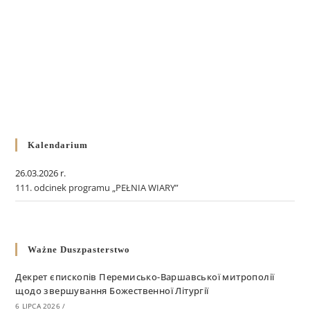
Kalendarium
26.03.2026 r.
111. odcinek programu „PEŁNIA WIARY”
Ważne Duszpasterstwo
Декрет єпископів Перемисько-Варшавської митрополії
щодо звершування Божественної Літургії
6 LIPCA 2026
/