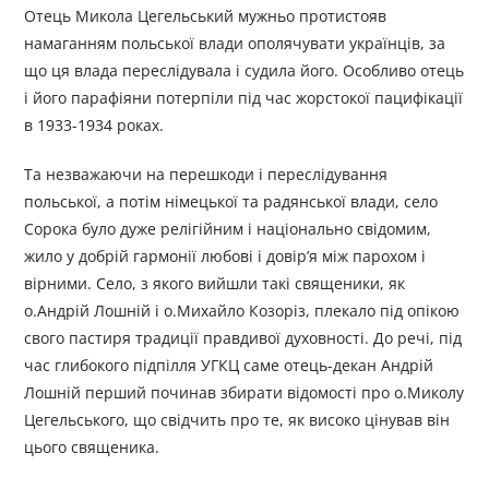
Отець Микола Цегельський мужньо протистояв
намаганням польської влади ополячувати українців, за
що ця влада переслідувала і судила його. Особливо отець
і його парафіяни потерпіли під час жорстокої пацифікації
в 1933-1934 роках.
Та незважаючи на перешкоди і переслідування
польської, а потім німецької та радянської влади, село
Сорока було дуже релігійним і національно свідомим,
жило у добрій гармонії любові і довір’я між парохом і
вірними. Село, з якого вийшли такі священики, як
о.Андрій Лошній і о.Михайло Козоріз, плекало під опікою
свого пастиря традиції правдивої духовності. До речі, під
час глибокого підпілля УГКЦ саме отець-декан Андрій
Лошній перший починав збирати відомості про о.Миколу
Цегельського, що свідчить про те, як високо цінував він
цього священика.