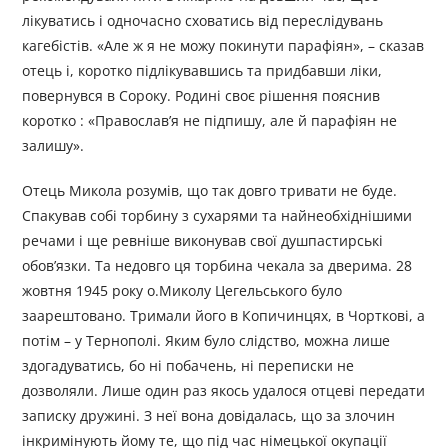
лікуватись і одночасно сховатись від переслідувань
кагебістів. «Але ж я не можу покинути парафіян», – сказав
отець і, коротко підлікувавшись та придбавши ліки,
повернувся в Сороку. Родині своє рішення пояснив
коротко : «Православ’я не підпишу, але й парафіян не
залишу».
Отець Микола розумів, що так довго тривати не буде.
Спакував собі торбину з сухарями та найнеобхіднішими
речами і ще ревніше виконував свої душпастирські
обов’язки. Та недовго ця торбина чекала за дверима. 28
жовтня 1945 року о.Миколу Цегельського було
заарештовано. Тримали його в Копичинцях, в Чорткові, а
потім – у Тернополі. Яким було слідство, можна лише
здогадуватись, бо ні побачень, ні переписки не
дозволяли. Лише один раз якось удалося отцеві передати
записку дружині. З неї вона довідалась, що за злочин
інкримінують йому те, що під час німецької окупації