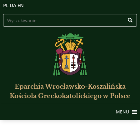
PL
UA
EN
Eparchia Wrocławsko-Koszalińska
Kościoła Greckokatolickiego w Polsce
MENU