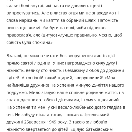
сильні болі внутрі, які часто не давали отцеві і
випростуватись. Але в листах отця ми не знаходимо ні
слова нарікань, чи каяття за обраний шлях. Натомість
пише, що вже міг би бути на волі, якби підписав
православ’я, але (цитую) «лучше правильно, чесно, щоб
совість була спокійна».
Взагалі, не можна читати без зворушення листів цієї
прямо святої людини! У них нагромаджено силу духу і
ніжність, велику стоїчність і безмежну любов до дружини
і дітей. А тон їхній такий щирий, зворушливий! «Моя
наймиліша дружино! На Успення минуло 25-ліття нашого
подружжя. Мило згадую наше спільне родинне життя, і в
снах щоденних з тобою і діточками, і тому я щасливий.
На Успення ти мені у сні весело-любенько довго гляділа в
очі. Не забуду ніколи того», – писав о.Цегельський
дружині 25вересня 1949 року. З такою ж любов’ю і
ніжністю звертається до дітей: «цілую батьківським