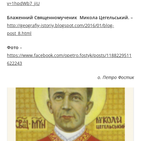
v=1hpdWb7_jiU
Блаженний Священномученик Микола Цегельський. –
http://geografiy-istoriy.blogspot.com/2016/01/blog-
post_8.html
Фото
–
https://www.facebook.com/opetro.fostyk/posts/1188229511
622243
о. Петро Фостик