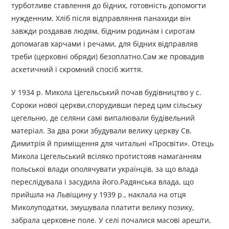
турботливе ставлення до бідних, готовність допомогти
нужденним. Хліб після відправляння панахиди він
завжди роздавав людям, бідним родинам і сиротам
допомагав харчами і речами, для бідних відправляв
треби (церковні обряди) безоплатно.Сам же провадив
аскетичний і скромний спосіб життя.
У 1934 р. Микола Цегельський почав будівництво у с.
Сороки нової церкви,спорудивши перед цим сільську
цегельню, де селяни самі випалювали будівельний
матеріал. За два роки збудували велику церкву Св.
Димитрія й приміщення для читальні «Просвіти». Отець
Микола Цегельський всіляко протистояв намаганням
польської влади ополячувати українців, за що влада
переслідувала і засудила його.Радянська влада, що
прийшла на Львіщину у 1939 р., наклала на отця
Миколуподатки, змушувала платити велику позику,
забрала церковне поле. У селі почалися масові арешти,