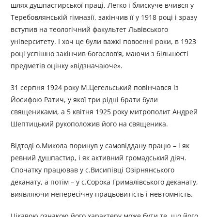
шлях душпастирської праці. Легко і блискуче вчився у
Теребовлянській гімназії, закінчив її у 1918 році і зразу
вступив на теологічний факультет Львівського
університету. І хоч це були важкі повоєнні роки, в 1923
році успішно закінчив богослов’я, маючи з більшості
предметів оцінку «відзначаюче».
31 серпня 1924 року М.Цегельський повінчався із
Йосифою Ратич, у якої три рідні брати були
священиками, а 5 квітня 1925 року митрополит Андрей
Шептицький рукоположив його на священика.
Відтоді о.Микола поринув у самовіддану працю – і як
ревний душпастир, і як активний громадський діяч.
Спочатку працював у с.Висипівці Озірнянського
деканату, а потім – у с.Сорока Грималівського деканату,
виявляючи непересічну працьовитість і невтомність.
Цікавою ознакою його характеру може бути те, що його