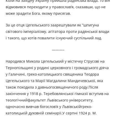
Коли на Західну Україну прийшла радянська влада, то він
відмовився переходити у православ’я, сказавши, що не
може зрадити Бога, якому присягав.
За це отця Цегельського заарештували як “шпигуна
світового імперіалізму, агітатора проти радянської влади
і такого, що хотів повалити існуючий суспільний лад.
———–
Народився Микола Цегельський у містечку Струсові на
Тернопільщині у родині церковного і громадського діяча
у Галичині, греко-католицького священика Теодора
Цегельського та Марії Магдалини Мандичевської, яка
також походила з давньогосвященичого роду.Після
закінчення у 1918 р. Теребовлянської гімназії вступив на
теологічнийфакультет Львівського університету,
одночасно вивчав богослов’я у Львівськійгреко-
католицькій духовній семінарії.У серпні 1924 р. М.