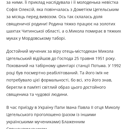
за ними. Її приклад наслідувала і її молоденька невістка
Софія Олексій, яка повінчалась з Дометієм Цегельським
за місяць перед вивозом. Ось так склалась доля
священичої родини! Родина тяжко працює на золотих
шахтах Читинської області, а о.Микола помирає в тяжких
муках у Мордовському таборі.
Достойний мученик за віру отець-містодекан Микола
Цегельський відійшов до Господа 25 травня 1951 року.
Похований на табірному цвинтарі станції Потьма. У 1992
році був посмертно реабілітований. Та його ім’я не
потребувало цієї формальності, бо всі, хто його знав,
берегли в пам’яті світлий образ цього достойного
священика та чудової людини.
В час приїзду в Україну Папи Івана Павла ІІ отця Миколу
Цегельського проголошено (разом із іншими
українськими мучениками) Блаженним
Священомучеником.