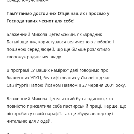
Пам’ятаймо достойних Отців наших і просімо у
Господа таких чеснот для себе!
Блаженний Микола Цегельський, як «зрадник
Батьківщини», користувався величезною любов’ю і
пошаною серед людей, що ще більше розлютило
«ворожу» радянську владу
В програмі „У Ваших намірах” далі говоримо про
блаженних УГКЦ, беатифікованих у Львові під час
Св.Літургії Папою Йоаном Павлом ІІ 27 червня 2001 року.
Блаженний Микола Цегельський був людиною, яка
повністю присвятила себе пастирській праці. Перше, що
він зробив у своїй парафії, так це збудував церкву і
читальню для людей.