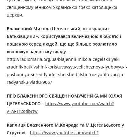
священномучеником Української греко-католицької
церкви.
Блаженний Микола Цегельський, як «зрадник
Батьківщини», користувався величезною любов’ю і
пошаною серед людей, що ще більше розлютило
«ворожу» радянську владу
–
http://radiomaria.org.ua/blajennii-mikola-cegelskii-yak-
zradnik-batkivshini-koristuvavsya-velicheznoyu-lyubovyu-i-
poshanoyu-sered-lyudei-sho-she-bilshe-rozlyutilo-voroju-
radyansku-vladu-9067
ПРО БЛАЖЕННОГО СВЯЩЕННОМУЧЕНИКА МИКОЛАЯ
ЦЕГЕЛЬСЬКОГО –
https://www.youtube.com/watch?
v=AFTr2odbrtw
Каплиця Блаженного М.Конрада та М.Цегельського у
Струсові
–
https://www.youtube.com/watch?