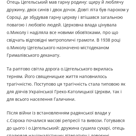
Отець Цегельський мав гарну родину: щиру й люблячу
дружину, двох синів і двох дочок. Довгі літа був парохом у
Сороці, де збудував гарну церкву і втішався загальною
повагою і любов’ю людей. Церковна влада цінувала
о.Миколу і наділяла все новими обов’язками, про що
свідчать відповідні митрополичі грамоти. В 1938 році
о.Миколу Цегельського назначено містодеканом
Грималівського деканату.
Та раптово світла дорога о.Цегельського вкрилась
терням. Його священицьке життя наповнилось
трагічністю. Поступово ця трагічність стала типовою як
для діячів Української Греко-Католицької Церкви, так і
для всього населення Галичини.
Після війни із встановленням радянської влади у
с.Сорока почалися масові репресії та вивози. Готувався
до цього і о.Цегельський: дружина сушила сухарі, отець
спалював націоналістичну літературу і довоєнні