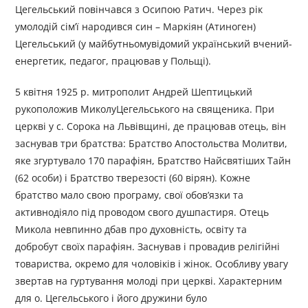
Цегельський повінчався з Осипою Ратич. Через рік
умолодій сім’ї народився син – Маркіян (Атиноген)
Цегельський (у майбутньомувідомий український вчений-
енергетик, педагог, працював у Польщі).
5 квітня 1925 р. митрополит Андрей Шептицький
рукоположив МиколуЦегельського на священика. При
церкві у с. Сорока на Львівщині, де працював отець, він
заснував три братства: Братство Апостольства Молитви,
яке згуртувало 170 парафіян, Братство Найсвятіших Тайн
(62 особи) і Братство тверезості (60 вірян). Кожне
братство мало свою програму, свої обов’язки та
активнодіяло під проводом свого душпастиря. Отець
Микола невпинно дбав про духовність, освіту та
добробут своїх парафіян. Заснував і провадив релігійні
товариства, окремо для чоловіків і жінок. Особливу увагу
звертав на гуртування молоді при церкві. Характерним
для о. Цегельського і його дружини було