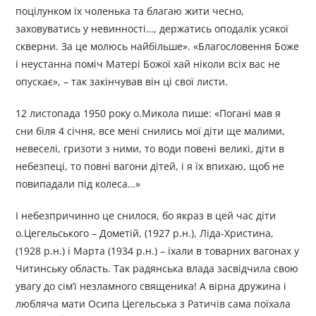
поцілунком їх чоленька та благаю жити чесно,
заховуватись у невинності…, держатись оподалік усякої
скверни. За це молюсь найбільше». «Благословення Боже
і неустанна поміч Матері Божої хай ніколи всіх вас не
опускає», – так закінчував він ці свої листи.
12 листопада 1950 року о.Микола пише: «Погані мав я
сни біля 4 січня, все мені снились мої діти ще малими,
невеселі, гризоти з ними, то води повені великі, діти в
небезпеці, то повні вагони дітей, і я їх впихаю, щоб не
повипадали під колеса…»
І небезпричинно це снилося, бо якраз в цей час діти
о.Цегельського – Дометій, (1927 р.н.), Ліда-Христина,
(1928 р.н.) і Марта (1934 р.н.) – їхали в товарних вагонах у
Читинську область. Так радянська влада засвідчила свою
увагу до сім’ї незламного священика! А вірна дружина і
любляча мати Осипа Цегельська з Ратичів сама поїхала