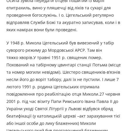
Осипа зуміла передати отцеві пошитий із марлі
єпитрахиль, вино у пляшечці від ліків та сухарі для
проведення богослужінь. І о. Цегельський регулярно
відправляв Служби Божі та акуратно записував, коли і в
яких намірах вони були проведені.
У 1948 р. Микола Цегельський був вивезений у табір
суворого режиму до Мордовської АРСР. Там він
тяжко хворів.У травні 1951 р. священик помер.
Похований на табірному цвинтарі станції Потьма (місце
та номер могили невідомі). Шестеро священиків-в’язнів
несли його до воріт табору, далі їх не пустили. І лише 7
лютого 1991 р. родина Цегельських отримала
повідомлення про реабілітацію отця Миколи.27 червня
2001 р. під час візиту Папи Римського Івана Павла ІІ до
України уході Святої Літургії у Львові відбувся обряд
беатифікації (у католицькій церкві –акт зарахування тієї
або іншої особи до лику блаженних) Миколи
Цегельського,який був проголошений блаженним