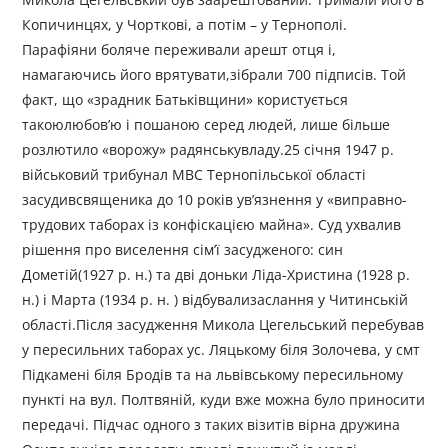
Копичинцях, у Чорткові, а потім – у Тернополі.
Парафіяни боляче переживали арешт отця і,
намагаючись його врятувати,зібрали 700 підписів. Той
факт, що «зрадник Батьківщини» користується
такоюлюбов’ю і пошаною серед людей, лише більше
розлютило «ворожу» радянськувладу.25 січня 1947 р.
військовий трибунал МВС Тернопільської області
засудивсвященика до 10 років ув’язнення у «виправно-
трудових таборах із конфіскацією майна». Суд ухвалив
рішення про виселення сім’ї засудженого: син
Дометій(1927 р. н.) та дві доньки Ліда-Христина (1928 р.
н.) і Марта (1934 р. н. ) відбувализаслання у Читинській
області.Після засудження Микола Цегельський перебував
у пересильних таборах ус. Ляцькому біля Золочева, у смт
Підкамені біля Бродів та на львівському пересильному
пункті на вул. Полтвяній, куди вже можна було приносити
передачі. Підчас одного з таких візитів вірна дружина