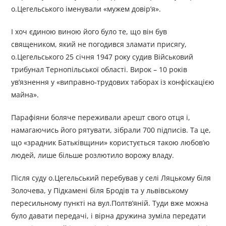
о.Цегельського іменували «мужем довір’я».
І хоч єдиною виною його було те, що він був
священиком, який не погодився зламати присягу,
о.Цегельського 25 січня 1947 року судив Військовий
трибунал Тернопільської області. Вирок – 10 років
ув’язнення у «виправно-трудових таборах із конфіскацією
майна».
Парафіяни боляче переживали арешт свого отця і,
намагаючись його рятувати, зібрали 700 підписів. Та це,
що «зрадник Батьківщини» користується такою любов’ю
людей, лише більше розлютило ворожу владу.
Після суду о.Цегельський перебував у селі Ляцькому біля
Золочева, у Підкамені біля Бродів та у львівському
пересильному пункті на вул.Полтв’яній. Туди вже можна
було давати передачі, і вірна дружина зуміла передати