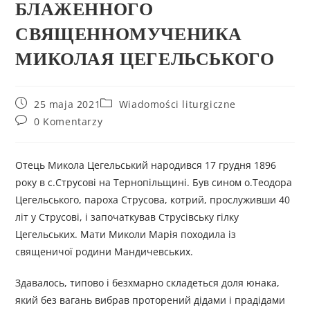
БЛАЖЕННОГО
СВЯЩЕННОМУЧЕНИКА
МИКОЛАЯ ЦЕГЕЛЬСЬКОГО
25 maja 2021
Wiadomości liturgiczne
0 Komentarzy
Отець Микола Цегельський народився 17 грудня 1896
року в с.Струсові на Тернопільщині. Був сином о.Теодора
Цегельського, пароха Струсова, котрий, прослуживши 40
літ у Струсові, і започаткував Струсівську гілку
Цегельських. Мати Миколи Марія походила із
священичої родини Мандичевських.
Здавалось, типово і безхмарно складеться доля юнака,
який без вагань вибрав проторений дідами і прадідами