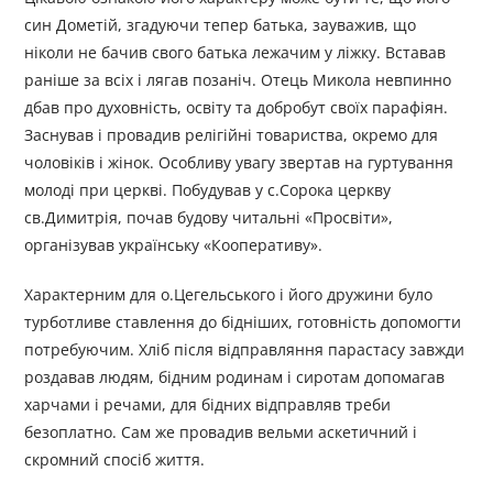
син Дометій, згадуючи тепер батька, зауважив, що
ніколи не бачив свого батька лежачим у ліжку. Вставав
раніше за всіх і лягав позаніч. Отець Микола невпинно
дбав про духовність, освіту та добробут своїх парафіян.
Заснував і провадив релігійні товариства, окремо для
чоловіків і жінок. Особливу увагу звертав на гуртування
молоді при церкві. Побудував у с.Сорока церкву
св.Димитрія, почав будову читальні «Просвіти»,
організував українську «Кооперативу».
Характерним для о.Цегельського і його дружини було
турботливе ставлення до бідніших, готовність допомогти
потребуючим. Хліб після відправляння парастасу завжди
роздавав людям, бідним родинам і сиротам допомагав
харчами і речами, для бідних відправляв треби
безоплатно. Сам же провадив вельми аскетичний і
скромний спосіб життя.