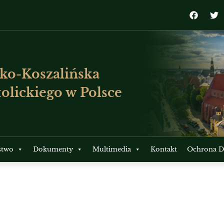
ko-Koszalińska
olickiego w Polsce
stwo
Dokumenty
Multimedia
Kontakt
Ochrona Dz