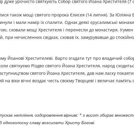
ді дуже урочисто святкують Собор святого Йоана Хрестителя (7 с
лися також мощі святого пророка Єлисея (14 липня). За Юліяна 
инули і мали намір їх спалити. Однак деякі єрусалимські монах
гою, сховали мощі Хрестителя і перенесли до монастиря. Ігумен
ой, при нечисленних свідках, сховав їх, замурувавши до спокійн
ому Йоанові Хрестителеві. Варто згадати тут про владичий собо
оли святкуємо Різдво святого Йоана Хрестителя, народ сходитьс
заступництвом святого Йоана Хрестителя, дав нам ласку покаяти
й на віки вічні воздає честь своєму Творцеві і величає пам’ять 
випускає нетління, оздоровлення вірним; * з висот збирає множест
щоб одноголосну славу возсилати Христу Богові.