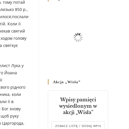
о, тому потай
Родин
лизько 850 р.,
4 GRUDNIA 2024
/
билося;послали
Декрет владики Володимира
ій. Коли її
про утворення Комісії до
 чекав святий
Справ Молоді та встановленя
 ходом голову
складу Катихитичної Комісії
а святкує
18 PAŹDZIERNIKA 2024
/
Декрет „Проголошення та
елист Лука у
оприлюднення постанов
Синоду Єпископів УГКЦ,
ого Йоана
який відбувся у Зарваниці, в
ії
Akcja „Wisła”
днях 2-12 липня 2024 р.”
свого рідного
4 PAŹDZIERNIKA 2024
/
пника, коли
Wpisy pamięci
ли її в
Декрет єпископів
wysiedlonym w
 Бог знову
Перемисько-Варшавської
akcji „Wisła”
Митрополії стосовно
 щоб руку
звершування Божественної
о Царгорода,
літургії
ZOBACZ LISTĘ / DODAJ WPIS