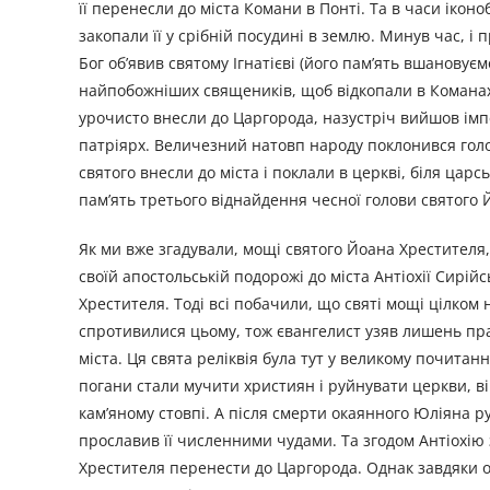
її перенесли до міста Комани в Понті. Та в часи ікон
закопали її у срібній посудині в землю. Минув час, і 
Бог об’явив святому Ігнатієві (його пам’ять вшановує
найпобожніших священиків, щоб відкопали в Команах го
урочисто внесли до Царгорода, назустріч вийшов імпер
патріярх. Величезний натовп народу поклонився голо
святого внесли до міста і поклали в церкві, біля царс
пам’ять третього віднайдення чесної голови святого 
Як ми вже згадували, мощі святого Йоана Хрестителя, 
своїй апостольській подорожі до міста Антіохії Сирі
Хрестителя. Тоді всі побачили, що святі мощі цілком н
спротивилися цьому, тож євангелист узяв лишень праву 
міста. Ця свята реліквія була тут у великому почитан
погани стали мучити християн і руйнувати церкви, вір
кам’яному стовпі. А після смерти окаянного Юліяна ру
прославив її численними чудами. Та згодом Антіохію 
Хрестителя перенести до Царгорода. Однак завдяки од