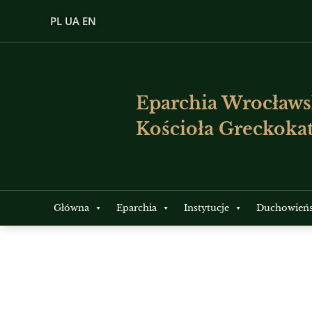
PL
UA
EN
Eparchia Wrocławs
Kościoła Greckokat
Główna
Eparchia
Instytucje
Duchowień