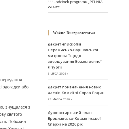
111. odcinek programu „PEŁNIA
WIARY”
Ważne Duszpasterstwo
Декрет єпископів
Перемисько-Варшавської
митрополії щодо
звершування Божественної
Літургії
6 LIPCA 2026
/
і передання
і здогадки або
Декрет призначення нових
членів Комісії зі Справ Родин
23 MARCA 2026
/
’ю, знущалася з
Душпастирський план
ову святого
Вроцлавсько-Кошалінської
стії. Побожна
Єпархії на 2026 рік
ауку Христа і