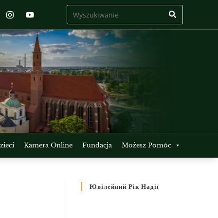
ieci
Kamera Online
Fundacja
Możesz Pomóc
Ювілейний Рік Надії