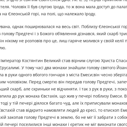
теля. Чоловік її був слугою Ірода, то ж вона мала доступ до пал
 на Єлеонській горі, на полі, що належало Іроду.
дувана, однак поширювалася на весь світ. Поблизу Єлеонської го
олову Предтечі і з Божого об’явлення дізнався, який скарб трим
він нікому не розповів про це, лиш гаряче молився у своїй келії
млю.
 Імператор Костянтин Великий став вірним слугою Христа Спасит
русалимі. У тому часі два монахи знайшли голову святого Йоана
 в руки одного вбогого гончаря з міста Емеси;він чесно зберігав
жним чоловіком. Перед смертю він передав голову Предтечі, запе
льший скарб, але скриньки не відчиняти. І так з рук в руки, з пок
пила до рук монаха Євстахія, що жив у печері поблизу Емеси. В
оді у тій печері діялося багато чуд, але їх приписували монахов
 Євстахій став відкрито намовляти людей до єресі, то єпископ Е
хій закопав голову Предтечі в землю, бо не міг її забрати з соб
ій печері поселилися інші монахи і єретик не міг виконати свого