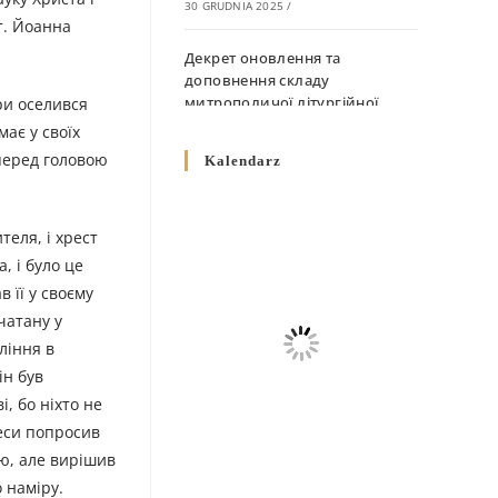
30 GRUDNIA 2025
/
ат. Йоанна
Декрет оновлення та
доповнення складу
митрополичої літургійної
ри оселився
комісії
ає у своїх
10 GRUDNIA 2025
/
 перед головою
Kalendarz
Декрет „Норми щодо
вживання священичих риз у
еля, і хрест
Перемисько-Варшавській
, і було це
Митрополії”
 її у своєму
10 GRUDNIA 2025
/
чатану у
Декрет про відзначення
оління в
Великодня і всіх рухомих
ін був
свят за григоріанським
і, бо ніхто не
календарем
меси попросив
10 GRUDNIA 2025
/
ою, але вирішив
 наміру.
Декрет проголошення та