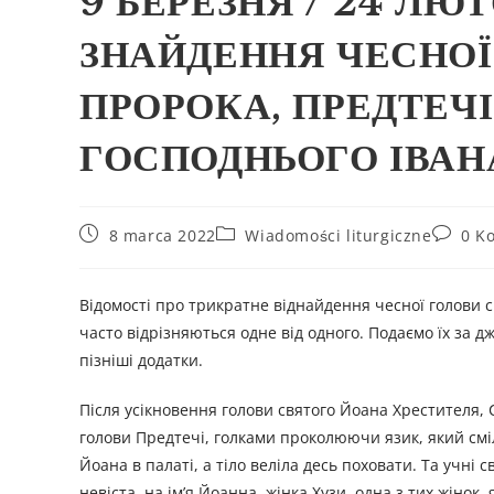
9 БЕРЕЗНЯ / 24 ЛЮТ
ЗНАЙДЕННЯ ЧЕСНОЇ
ПРОРОКА, ПРЕДТЕЧІ
ГОСПОДНЬОГО ІВАН
8 marca 2022
Wiadomości liturgiczne
0 K
Відомості про трикратне віднайдення чесної голови с
часто відрізняються одне від одного. Подаємо їх за д
пізніші додатки.
Після усікновення голови святого Йоана Хрестителя, С
голови Предтечі, голками проколюючи язик, який сміл
Йоана в палаті, а тіло веліла десь поховати. Та учні с
невіста, на ім’я Йоанна, жінка Хузи, одна з тих жінок, 