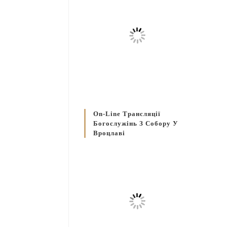
On-Line Трансляції
Богослужінь З Собору У
Вроцлаві