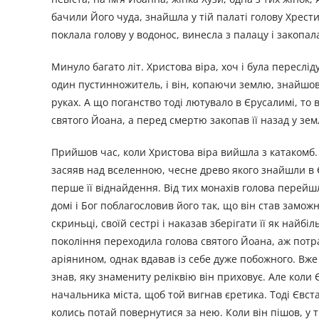
бачили Його чуда, знайшла у тій палаті голову Хрести
поклала голову у водонос, винесла з палацу і закопала
Минуло багато літ. Христова віра, хоч і була переслі
один пустинножитель, і він, копаючи землю, знайшов г
руках. А що поганство тоді лютувало в Єрусалимі, то 
святого Йоана, а перед смертю закопав її назад у зе
Прийшов час, коли Христова віра вийшла з катакомб.
засяяв над вселенною, чесне древо якого знайшли в Є
перше її віднайдення. Від тих монахів голова перейшла
домі і Бог поблагословив його так, що він став замо
скриньці, своїй сестрі і наказав зберігати її як найбі
покоління переходила голова святого Йоана, аж потра
аріянином, однак вдавав із себе дуже побожного. Вже т
знав, яку знамениту реліквію він приховує. Але коли
начальника міста, щоб той вигнав єретика. Тоді Євста
колись потай повернутися за нею. Коли він пішов, у т