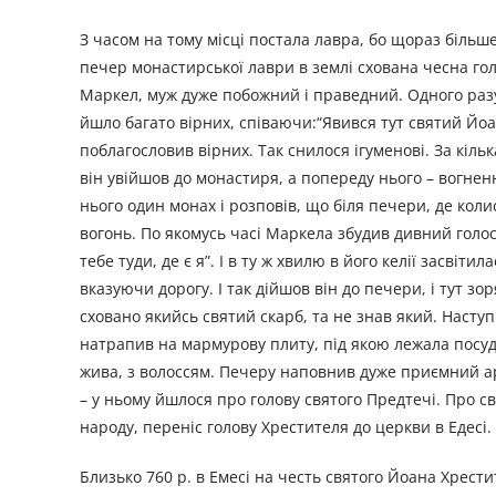
З часом на тому місці постала лавра, бо щораз більше
печер монастирської лаври в землі схована чесна го
Маркел, муж дуже побожний і праведний. Одного разу 
йшло багато вірниx, співаючи:“Явився тут святий Йоа
поблагословив вірних. Так снилося ігуменові. За кіль
він увійшов до монастиря, а попереду нього – вогненн
нього один монах і розповів, що біля печери, де коли
вогонь. По якомусь часі Маркела збудив дивний голос
тебе туди, де є я”. І в ту ж хвилю в його келії засвіт
вказуючи дорогу. І так дійшов він до печери, і тут зо
сховано якийсь святий скарб, та не знав який. Насту
натрапив на мармурову плиту, під якою лежала посуди
жива, з волоссям. Печеру наповнив дуже приємний аро
– у ньому йшлося про голову святого Предтечі. Про св
народу, переніс голову Хрестителя до церкви в Едесі.
Близько 760 р. в Емесі на честь святого Йоана Хрести