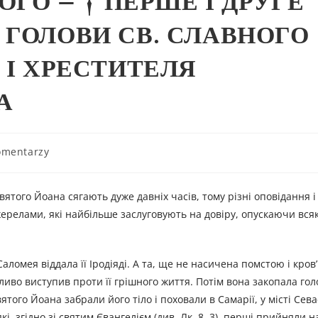
ОГО – † ПЕРШЕ І ДРУГЕ
 ГОЛОВИ СВ. СЛАВНОГО
 І ХРЕСТИТЕЛЯ
А
omentarzy
вятого Йоана сягають дуже давніх часів, тому різні оповідання 
жерелами, які найбільше заслуговують на довіру, опускаючи всяк
аломея віддала її Іродіяді. А та, ще не насичена помстою і кров
иво виступив проти її грішного життя. Потім вона закопала гол
вятого Йоана забрали його тіло і поховали в Самарії, у місті Сева
які, згідно зі святим Євангелієм (див. Лк. 8, 3), перші прийняли н