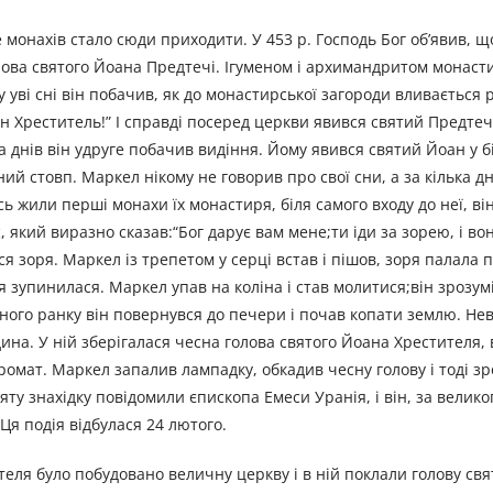
 монахів стало сюди приходити. У 453 р. Господь Бог об’явив, що
лова святого Йоана Предтечі. Ігуменом і архимандритом монасти
уві сні він побачив, як до монастирської загороди вливається р
н Хреститель!” І справді посеред церкви явився святий Предтеч
ка днів він удруге побачив видіння. Йому явився святий Йоан у б
ий стовп. Маркел нікому не говорив про свої сни, а за кілька д
сь жили перші монахи їх монастиря, біля самого входу до неї, в
, який виразно сказав:“Бог дарує вам мене;ти іди за зорею, і в
илася зоря. Маркел із трепетом у серці встав і пішов, зоря палала
ря зупинилася. Маркел упав на коліна і став молитися;він зрозум
пного ранку він повернувся до печери і почав копати землю. Нев
на. У ній зберігалася чесна голова святого Йоана Хрестителя, 
мат. Маркел запалив лампадку, обкадив чесну голову і тоді зро
яту знахідку повідомили єпископа Емеси Уранія, і він, за велико
 Ця подія відбулася 24 лютого.
теля було побудовано величну церкву і в ній поклали голову свя