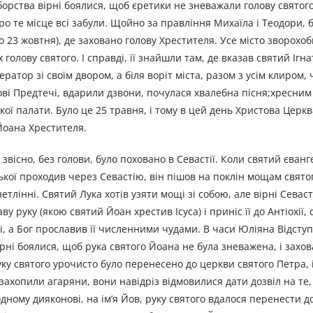
оборства вірні боялися, щоб єретики не зневажали голову святог
про те місце всі забули. Щойно за правління Михаїла і Теодори, б
мо 23 жовтня), де заховано голову Хрестителя. Усе місто зворохо
лову святого. І справді, її знайшли там, де вказав святий Ігнат
атор зі своїм двором, а біля воріт міста, разом з усім клиром,
ві Предтечі, вдарили дзвони, почулася хвалебна пісня;хресним
ької палати. Було це 25 травня, і тому в цей день Христова Церкв
Йоана Хрестителя.
звісно, без голови, було поховано в Севастії. Коли святий єванг
йської проходив через Севастію, він пішов на поклін мощам свят
етлінні. Святий Лука хотів узяти мощі зі собою, але вірні Севаст
руку (якою святий Йоан хрестив Ісуса) і приніс її до Антіохії, 
ні, а Бог прославив її численними чудами. В часи Юліяна Відсту
ні боялися, щоб рука святого Йоана не була зневажена, і захова
ку святого урочисто було перенесено до церкви святого Петра, і
захопили агаряни, вони навідріз відмовилися дати дозвіл на те,
ному дияконові, на ім’я Йов, руку святого вдалося перенести д