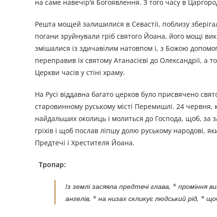
на саме навечір’я Богоявлення. З того часу в Царгоро
Решта мощей залишилися в Севастії, поблизу зберіга
погани зруйнували гріб святого Йоана, його мощі вик
змішалися із здичавілим натовпом і, з Божою допомо
переправив їх святому Атанасієві до Олександрії, а т
Церкви часів у стіні храму.
На Русі віддавна багато церков було присвячено свят
старовинному руському місті Перемишлі. 24 червня, к
найдальших околиць і молиться до Господа, щоб, за 
гріхів і щоб послав ліпшу долю руському народові, яки
Предтечі і Хрестителя Йоана.
Тропар:
Iз землі засяяла предтечі глава, * проміння 
ангелів, * на низах скликує людський рід, * 