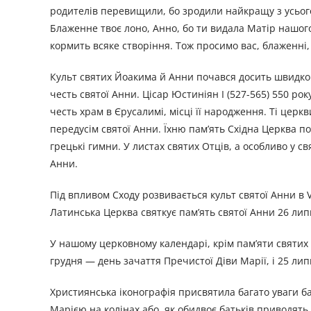
родителів перевищили, бо зродили найкращу з усього 
Блаженне твоє лоно, Анно, бо ти видала Матір нашог
кормить всяке створіння. Тож просимо вас, блаженні,
Культ святих Йоакима й Анни почався досить швидко п
честь святої Анни. Цісар Юстиніян І (527-565) 550 року
честь храм в Єрусалимі, місці її народження. Ті цер
передусім святої Анни. Їхню пам’ять Східна Церква по
грецькі гимни. У листах святих Отців, а особливо у с
Анни.
Під впливом Сходу розвивається культ святої Анни в VII
Латинська Церква святкує пам’ять святої Анни 26 лип
У нашому церковному календарі, крім пам’яти святих 
грудня — день зачаття Пречистої Діви Марії, і 25 лип
Християнська іконографія присвятила багато уваги б
Марією на колінах або, як обидвоє батьків приводять 