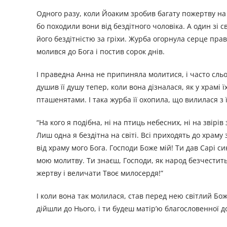
Одного разу, коли Йоаким зробив багату пожертву на 
бо походили вони від бездітного чоловіка. А один зі 
його бездітністю за гріхи. Журба огорнула серце прав
молився до Бога і постив сорок днів.
І праведна Анна не припиняла молитися, і часто сльоз
душив її душу тепер, коли вона дізналася, як у храмі 
пташенятами. І така журба її охопила, що вилилася з
“На кого я подібна, ні на птиць небесних, ні на звірі
Лиш одна я бездітна на світі. Всі приходять до храму
від храму мого Бога. Господи Боже мій! Ти дав Сарі си
мою молитву. Ти знаєш, Господи, як народ безчестить
жертву і величати Твоє милосердя!”
І коли вона так молилася, став перед нею світлий Божи
дійшли до Нього, і ти будеш матір’ю благословенної доч