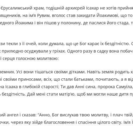
Єрусалимський храм, тодішній архиєрей Ісахар не хотів прийня
священиків, на ім’я Рувим, вголос став закидати Йоакимові, що т
едного Йоакима і він пішов у полонину, де паслися його стада, 
и текли з її очей, коли думала, що це Бог карає їх бездітністю.
їх прилюдно осуджували у гріхах. Одного разу в садку вона побач
 її серця голосною молитвою:
в земних. Усі вони тішаться своїми дітками. Навіть земля родить 
 зі своїми приносами, всіх, що стали батьками, почитають, а я в
на Ісаака в глибокій старості; Ти дав Анні сина, пророка Самуїла,
 бездітність. Дай мені стати матір’ю, щоб ми могли наше дитя п
й ангел і сказав: “Анно, Бог вислухав твою молитву, і плач твій,
ки, через яку зійде благословення і спасіння цілого світу. Ім’я Ї