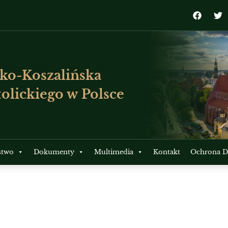
ko-Koszalińska
olickiego w Polsce
stwo
Dokumenty
Multimedia
Kontakt
Ochrona Dz