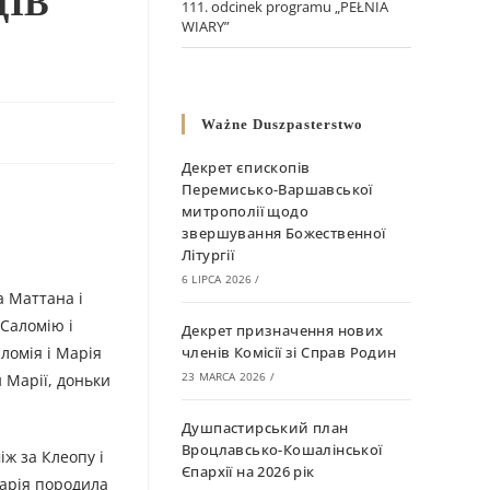
ЦІВ
111. odcinek programu „PEŁNIA
WIARY”
Ważne Duszpasterstwo
Декрет єпископів
Перемисько-Варшавської
митрополії щодо
звершування Божественної
Літургії
6 LIPCA 2026
/
а Маттана і
 Саломію і
Декрет призначення нових
ломія і Марія
членів Комісії зі Справ Родин
23 MARCA 2026
/
и Марії, доньки
Душпастирський план
Вроцлавсько-Кошалінської
іж за Клеопу і
Єпархії на 2026 рік
Марія породила