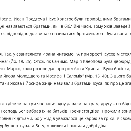
Йосиф, Йоан Предтеча і Ісус Xристос були троюрідними братами, 
і називаються братами, як і в біблійні часи. Тому Яків Заведей
стос відповідно до звичаю називатися братами, хоч і були вони 
. Так, у євангелиста Йоана читаємо: “А при хресті Ісусовім стоя
на” (Йо. 19, 25). Отож, як бачимо, Марія Клеопова була двоюр
ист Марко, коли розповідає про розп’яття Христа: “Були й жінки
 Якова Молодшого та Йосифа, і Саломія” (Мр. 15, 40). З цього б
аки Якова і Йосифа жиди називали братами Ісуса, як про це зг
го ділили на три частини: одну давали на храм, другу – на бідни
о Господь Бог вибрав їх на батьків Пречистої Діви. Прожили вон
ловив їх дітками, бо у жидів уважалося це карою за гріхи. У сво
рбу жертвували Богу, молилися і чинили добрі діла.