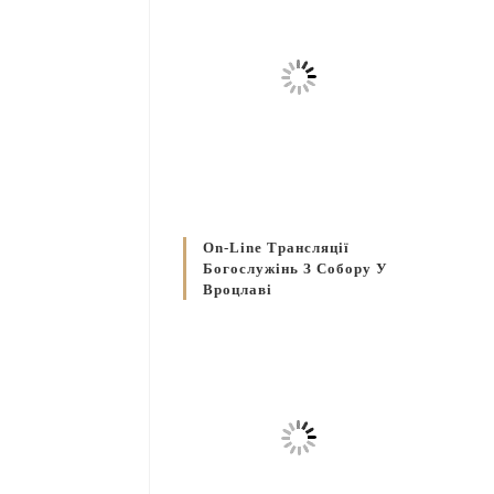
On-Line Трансляції
Богослужінь З Собору У
Вроцлаві