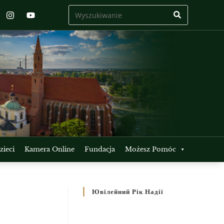
ieci
Kamera Online
Fundacja
Możesz Pomóc
Ювілейний Рік Надії