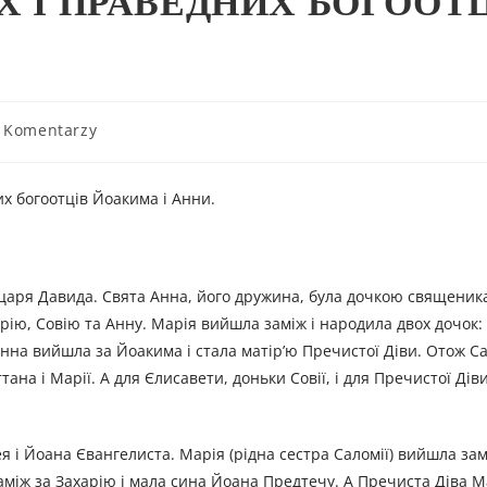
Х І ПРАВЕДНИХ БОГООТ
 Komentarzy
х богоотців Йоакима і Анни.
царя Давида. Свята Анна, його дружина, була дочкою священик
арію, Совію та Анну. Марія вийшла заміж і народила двох дочок:
нна вийшла за Йоакима і стала матір’ю Пречистої Діви. Отож Са
ана і Марії. А для Єлисавети, доньки Совії, і для Пречистої Дів
я і Йоана Євангелиста. Марія (рідна сестра Саломії) вийшла зам
заміж за Захарію і мала сина Йоана Предтечу. А Пречиста Діва 