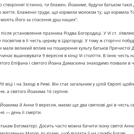
створіння! Істинно, ти блажен, Йоакиме, будучи батьком такої 
о життя. Блаженні груди, що кормили молоком ту, що кормила То
 моліть Його за спасення душ наших”.
ісля установлення празника Різдва Богородиці. У VI ст. з’явля
 посвятив в її честь церкву в Царгороді. У тому ж сторіччі побуд
кви мали великий вплив на поширення культу батьків Пречистої Д
чинає вшановувати 9 вересня в кінці VI століття. В їхню честь н
вятого Епіфана і святого Йоана Дамаскина знаходимо похвали в ч
I віці і на Заході в Римі. Він стає загальним у цілій Європі щойно
ня, а святого Йоакима 16 серпня.
Йоакима й Анни 9 вересня, маємо ще два святкові дні в честь св
ня — день її смерти.
атькам Богоматері. Досить часто можна бачити ікону святої Анн
молоденьку Марію до храму, щоб віддати її на службу Богові.