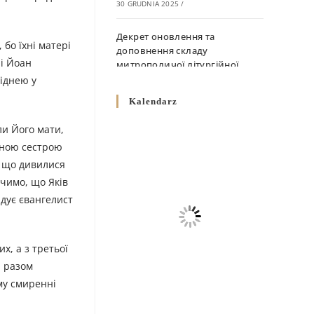
30 GRUDNIA 2025
/
Декрет оновлення та
бо їхні матері
доповнення складу
 і Йоан
митрополичої літургійної
комісії
ріднею у
10 GRUDNIA 2025
/
Kalendarz
Декрет „Норми щодо
ли Його мати,
вживання священичих риз у
ідною сестрою
Перемисько-Варшавській
, що дивилися
Митрополії”
ачимо, що Яків
10 GRUDNIA 2025
/
адує євангелист
Декрет про відзначення
Великодня і всіх рухомих
свят за григоріанським
х, а з третьої
календарем
и разом
10 GRUDNIA 2025
/
єму смиренні
Декрет проголошення та