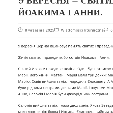
9 ВЕРЕСНЯ – СВЯТИ
ЙОАКИМА І АННИ.
8 września 2025
Wiadomości liturgiczne
0
9 вересня Церква вшановує пам’ять святих і праведни
Житіє святих і праведних богоотців Йоакима і Анни.
Святий Йоаким походив з коліна Юди і був потомком 
Марії, його жінки. Маттан і Марія мали три дочки: М
Марію. Совія вийшла заміж і народила Єлисавету. А А
були рідними сестрами, дочками Марії, і внуками Матт
Анни, Саломія і Марія були двоюрідними сестрами.
Саломія вийшла заміж і мала двох синів: Якова Зеведе
мала двох синів: Якова і Йосифа. Єлисавета вийшла 