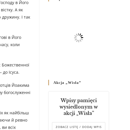
Господу в Його
Родин
вістку. А як
4 GRUDNIA 2024
/
 дружину. І так
Декрет владики Володимира
про утворення Комісії до
Справ Молоді та встановленя
гові в Його
складу Катихитичної Комісії
часу, коли
18 PAŹDZIERNIKA 2024
/
Декрет „Проголошення та
с Божественної
оприлюднення постанов
 до Ісуса.
Синоду Єпископів УГКЦ,
який відбувся у Зарваниці, в
Akcja „Wisła”
днях 2-12 липня 2024 р.”
оотців Йоакима
4 PAŹDZIERNIKA 2024
/
му богослуженні
Wpisy pamięci
Декрет єпископів
wysiedlonym w
Перемисько-Варшавської
їх як найбільш
akcji „Wisła”
Митрополії стосовно
ваючи й ревно
звершування Божественної
літургії
 ви всіх
ZOBACZ LISTĘ / DODAJ WPIS