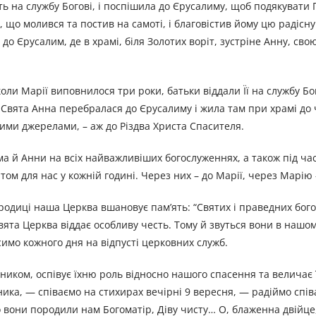
ть на службу Богові, і поспішила до Єрусалиму, щоб подякувати 
, що молився та постив на самоті, і благовістив йому цю радісну 
о Єрусалим, де в храмі, біля Золотих воріт, зустріне Анну, свою
коли Марії виповнилося три роки, батьки віддали Її на службу Бо
Свята Анна перебралася до Єрусалиму і жила там при храмі до 
ими джерелами, – аж до Різдва Христа Спасителя.
а й Анни на всіх найважливіших богослуженнях, а також під ча
том для нас у кожній годині. Через них – до Марії, через Марію –
ородиці наша Церква вшановує пам’ять: “Святих і праведних бог
 свята Церква віддає особливу честь. Тому й звуться вони в нашо
имо кожного дня на відпусті церковних служб.
зником, оспівує їхню роль відносно нашого спасення та величає 
ника, — співаємо на стихирах вечірні 9 вересня, — радіймо спі
 вони породили нам Богоматір, Діву чисту… О, блаженна двійце,