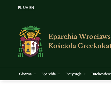
PL
UA
EN
Eparchia Wrocławs
Kościoła Greckokat
Główna
Eparchia
Instytucje
Duchowień