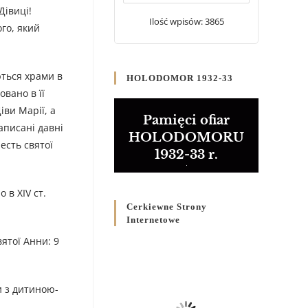
20 WRZEŚNIA 2024
/
Дівиці!
Ilość wpisów: 3865
го, який
Булла проголошення
Ювілейного року 2025
5 CZERWCA 2024
/
ються храми в
HOLODOMOR 1932-33
овано в її
Розпорядження
іви Марії, а
Преосвященнішого Владики
Pamięci ofiar
аписані давні
Кир Володимира Р. Ющака
HOLODOMORU
про вживання друкованих
есть святої
1932-33 r.
книг на публічних
богослужіннях
23 LUTEGO 2024
/
 в XIV ст.
Cerkiewne Strony
Internetowe
ятої Анни: 9
и з дитиною-