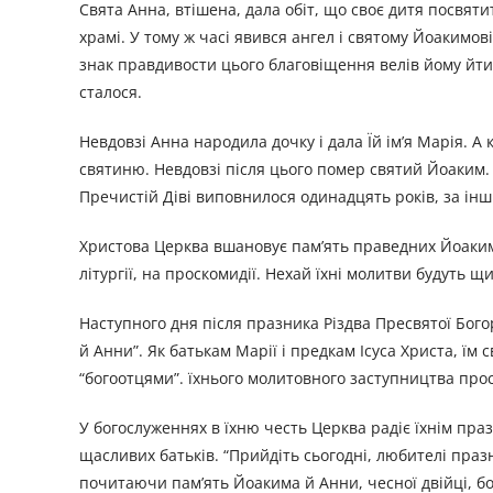
Свята Анна, втішена, дала обіт, що своє дитя посвяти
храмі. У тому ж часі явився ангел і святому Йоакимові
знак правдивости цього благовіщення велів йому йти д
сталося.
Невдовзі Анна народила дочку і дала Їй ім’я Марія. А 
святиню. Невдовзі після цього помер святий Йоаким. 
Пречистій Діві виповнилося одинадцять років, за інш
Христова Церква вшановує пам’ять праведних Йоаким
літургії, на проскомидії. Нехай їхні молитви будуть щи
Наступного дня після празника Різдва Пресвятої Бог
й Анни”. Як батькам Марії і предкам Ісуса Христа, їм
“богоотцями”. їхнього молитовного заступництва прос
У богослуженнях в їхню честь Церква радіє їхнім пра
щасливих батьків. “Прийдіть сьогодні, любителі праз
почитаючи пам’ять Йоакима й Анни, чесної двійці, бо