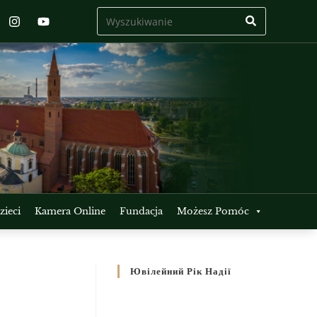
ieci
Kamera Online
Fundacja
Możesz Pomóc
Ювілейний Рік Надії