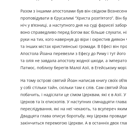
Разом з іншими апостолами був він свідком Вознесенн
проповідувати в Єрусалимі “Христа розп’ятого”. Він бу
ніч у в’язниці, а наступного дня на суді фарисеї заб
воно справедливо перед Богом вас більше слухати, ніж 
руки на тих, кого навернув до віри і охрестив диякон
та інших містах християнські громади. В Ефесі він п
Апостола Йоана перевезли з Ефесу до Риму і тут його
та олія не завдала апостолу жодної шкоди, а імперато
Патмос, поблизу берегів Малої Азії, в Егейськоиу морі
На тому острові святий Йоан написав книгу своїх об’
у собі стільки тайн, скільки там є слів. Сам святий Й
побачить, і надіслати це сімом Церквам, які є в Азії
Церков та їх єпископів. У наступних сімнадцяти гла
переслідування, які на неї чекають, та всупереч яки
Двадцята глава описує боротьбу, яку Церква провадит
закінчиться перемогою Церкви. А в останніх двох глав