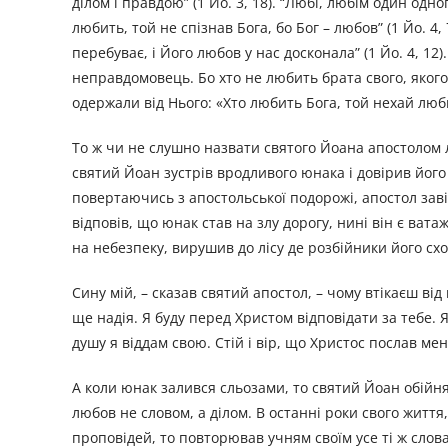
ділом і правдою” (1 Йо. 3, 18). “Любі, любім один одно
любить, той не спізнав Бога, бо Бог – любов” (1 Йо. 4,
перебуває, і Його любов у нас досконала” (1 Йо. 4, 12
неправдомовець. Бо хто не любить брата свого, якого 
одержали від Нього: «Хто любить Бога, той нехай любить
То ж чи не слушно назвати святого Йоана апостолом л
святий Йоан зустрів вродливого юнака і довірив його 
повертаючись з апостольської подорожі, апостол завіт
відповів, що юнак став на злу дорогу, нині він є ват
на небезпеку, вирушив до лісу де розбійники його схо
Сину мій, – сказав святий апостол, – чому втікаєш від 
ще надія. Я буду перед Христом відповідати за тебе. 
душу я віддам свою. Стій і вір, що Христос послав мен
А коли юнак залився сльозами, то святий Йоан обійняв 
любов не словом, а ділом. В останні роки свого життя,
проповідей, то повторював учням своїм усе ті ж слова: