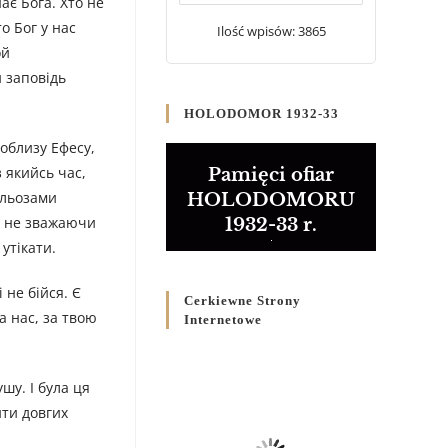
нає Бога. Хто не
20 WRZEŚNIA 2024
/
о Бог у нас
Ilość wpisów: 3865
ой
Булла проголошення
и заповідь
Ювілейного року 2025
5 CZERWCA 2024
/
HOLODOMOR 1932-33
облизу Ефесу,
Розпорядження
Преосвященнішого Владики
 якийсь час,
Pamięci ofiar
Кир Володимира Р. Ющака
сльозами
HOLODOMORU
про вживання друкованих
н, не зважаючи
1932-33 r.
книг на публічних
утікати.
богослужіннях
23 LUTEGO 2024
/
 не бійся. Є
Cerkiewne Strony
а нас, за твою
Internetowe
шу. І була ця
ити довгих