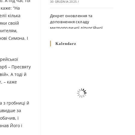
 А під час тої
30 GRUDNIA 2025
/
 каже: “На
лії кілька
Декрет оновлення та
доповнення складу
яки своїй
митрополичої літургійної
учителям,
комісії
нові Симона. І
10 GRUDNIA 2025
/
Kalendarz
Декрет „Норми щодо
єрейської
вживання священичих риз у
арб – Пресвяту
Перемисько-Варшавській
Митрополії”
ій». А тоді й
10 GRUDNIA 2025
/
т, – каже
Декрет про відзначення
Великодня і всіх рухомих
а з гробниці й
свят за григоріанським
 швидше за
календарем
обачив, і
10 GRUDNIA 2025
/
знав Його і
Декрет проголошення та