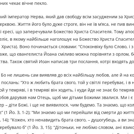
шних чекає вічне пекло.
брий імператор Нерва, який дав свободу всім засудженим за Христ
рквою. Життя його було дуже строге, він не їв м’яса, не пив ви
кі єресі, що заперечували Божество Христа Спасителя. Тому апо
еліє, в якому найбільше наголошує на Божество Христа Спасителя
Христа). Воно починається словами: “Споконвіку було Слово, і з
н каже, що євангелиста Йоана сміливо можна порівняти з орлом, б
ства. Також святий Иоан написав три послання, котрі входять до
 Бо не лишень сам виявляв до всіх найбільшу любов, але й на к
послань: “Хто ж любить брата свого, той у світлі перебуває, і в
 у темряві, і в темряві він ходить, і куди йде не знає бо темряв
у любов дарував нам Отець, щоб ми дітьми Божими звалися. Ми і є
пер – діти Божі, і ще не виявилося, чим будемо. Та знаємо, що ко
є” (1 Йо. З, 1-2); “Ми знаємо що ми перейшли від смерти до жит
3, 14); “Кожен, хто ненавидить брата свого, – душогубець, а ви зн
ребувало б” (1 Йо. 3, 15); “Дітоньки, не любімо словом, ані язик