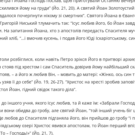
Петра і Йоана Господь послав, щоб приготували Останню вечерю.
хилився йому на груди” (Йо. 21, 20). А святий Йоан Золотоустий
вдалося почерпнути нікому зі смертних”. Святого Йоана в Єванге
Григорій Ниський тлумачить так: “Ісус любив його, бо Йоан завд
ви. На запитання Йоана, хто з апостолів передасть Спасителя м
ий хліб, “…і вмочив кусень, і подав його Юді Іскаріотському, си
.
остоли розбіглися, коли навіть Петро зрікся Його в притворі архи
 стояв під хрестом і сам Спаситель довірив йому найбільший ск
ояв, – а його ж любив Він, – мовить до матері: «Жінко, ось син тв
 узяв її до себе” (Йо. 19, 26-27). “Христос на хресті зробив запові
тол Йоан, гідний свідок такого діла”.
о іншого учня, якого Ісус любив, та й каже їм: «Забрали Господ
ігли вони обидва до гробу, але святий Йоан, “той інший учень біг
Це любов до Спасителя підганяла його, він прийшов до гробу “і п
веріядському озері Христос явився апостолам, то Йоан перший впі
о – Господь!»” (Йо. 21, 7).