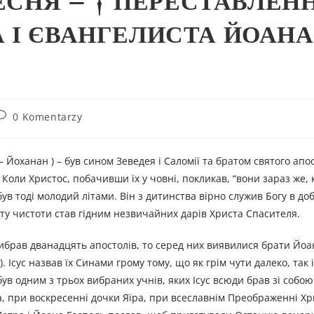
ЕСНЯ – † ПЕРЕСТАВЛЕН
 І ЄВАНГЕЛИСТА ЙОАНА
0 Komentarzy
. Коли Христос, побачивши їх у човні, покликав, “вони зараз же
н був тоді молодий літами. Він з дитинства вірно служив Богу в д
сноту чистоти став гідним незвичайних дарів Христа Спасителя.
 вибрав дванадцять апостолів, то серед них виявилися брати Йоан 
). Ісус назвав їх Синами грому тому, що як грім чути далеко, так і
в одним з трьох вибраних учнів, яких Ісус всюди брав зі собою.
а, при воскресенні дочки Яїра, при всеславнім Преображенні Хри