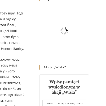
Родин
4 GRUDNIA 2024
/
ову віру. Тоді
Декрет владики Володимира
на й одежу
про утворення Комісії до
стол Йоан,
Справ Молоді та встановленя
 (всі інші
складу Катихитичної Комісії
 Богом було
18 PAŹDZIERNIKA 2024
/
о він, немов
 Нового Завіту.
Декрет „Проголошення та
оприлюднення постанов
Синоду Єпископів УГКЦ,
ожному кроці
який відбувся у Зарваниці, в
 ньому нема
Akcja „Wisła”
днях 2-12 липня 2024 р.”
а у нього
4 PAŹDZIERNIKA 2024
/
 ними. І тому
Wpisy pamięci
ли виявиться,
Декрет єпископів
wysiedlonym w
тя, бо любимо
Перемисько-Варшавської
akcji „Wisła”
Митрополії стосовно
аєте, що ніякий
звершування Божественної
ом, лише –
літургії
ZOBACZ LISTĘ / DODAJ WPIS