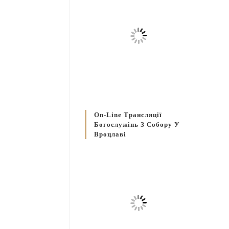
On-Line Трансляції
Богослужінь З Собору У
Вроцлаві