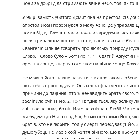
Вони за добрі діла отримають вічне небо, тоді як грі
У 96 р. замість убитого Домитіяна на престолі сів до
апостол Йоан повернувся в Малу Азію, де управляв Це
носив бідну. Вже в ті часи почали зароджуватися вся
після тривалих молитов і постів, написав святе Єванг
Євангелія більше говорять про людську природу Ісуса 
Слово, і Слово було – Бог” (Йо. 1, 1). Святий Августи
орел на сонце, звернув око своє на вічне сонце Боже
Не можна його інакше назвати, як апостолом любови.
цю любов проповідував. Ось кілька фрагментів з його 
причини до падіння. Хто ж ненавидить брата свого, той
засліпила очі” (1 Йо. 2, 10-11); “Дивіться, яку велик
світ нас не знає, бо він Його не спізнав. Любі! Ми те
ми будемо до Нього подібні, бо ми побачимо Його, як 
братів. Хто не любить, той у смерті перебуває (1 Йо. 
душогубець не має в собі життя вічного, що в ньому пе