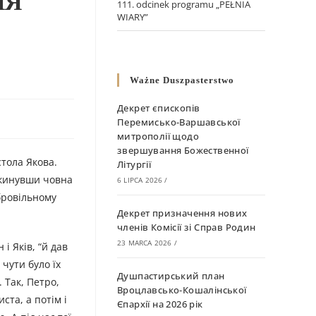
НЯ
111. odcinek programu „PEŁNIA
WIARY”
Ważne Duszpasterstwo
Декрет єпископів
Перемисько-Варшавської
митрополії щодо
звершування Божественної
Літургії
, кинувши човна
6 LIPCA 2026
/
обровільному
Декрет призначення нових
членів Комісії зі Справ Родин
23 MARCA 2026
/
і Яків, “й дав
 чути було їх
Душпастирський план
 Так, Петро,
Вроцлавсько-Кошалінської
ста, а потім і
Єпархії на 2026 рік