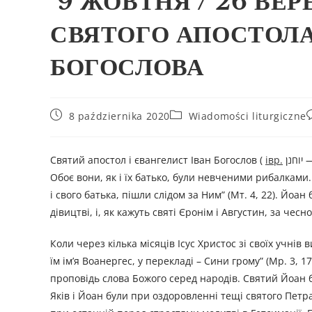
9 ЖОВТНЯ / 26 ВЕР
СВЯТОГО АПОСТОЛА
БОГОСЛОВА
8 października 2020
Wiadomości liturgiczne
Святий апостол і євангелист Іван Богослов (
івр.
יוחנן — Йоханан ) – був сином Зеведея і Саломії та братом святого апостола Якова.
Обоє вони, як і їх батько, були невченими рибалками
і свого батька, пішли слідом за Ним” (Мт. 4, 22). Йоа
дівицтві, і, як кажуть святі Єронім і Августин, за че
Коли через кілька місяців Ісус Христос зі своїх учнів
їм ім’я Воанергес, у перекладі – Сини грому” (Мр. 3, 17
проповідь слова Божого серед народів. Святий Йоан бу
Яків і Йоан були при оздоровленні тещі святого Петр