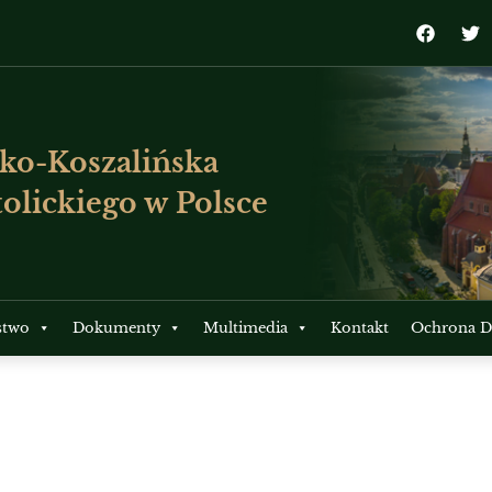
ko-Koszalińska
olickiego w Polsce
stwo
Dokumenty
Multimedia
Kontakt
Ochrona Dz