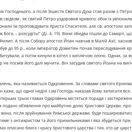
я Господнього, а після Зішестя Святого Духа став разом з Петр
в свідком:, як святий Петро уздоровив кривого; обох їх ув’язнил
оронили їм проповідувати Христа Спасителя, але св. апостоли запи
Бога, – розсудіть!” (Ді. 4, 19). Вони обидва пішли до Самарії, щ
 Филип. А після Собору апостол Йоан навчав в Малій Азії, засно
робув до 95 р., коли імператор Домитіян почав переслідування х
 бичували, а потім кинули в котел з киплячою олією. Однак, за 
р не посмів його далі мучити. Він засудив святого Йоана на виг
.
явлень, яка називається Одкровення. За словами святого Єроніма
оан каже, що одної неділі сам Господь наказав йому записати все,
. У перших трьох главах Одкровень містяться поради і застережен
вах подано об’явлення про майбутню долю Христової Церкви, про
м вона, після зруйнування Римської держави, буде поширюватися
име з антихристом та його прихильниками і яка збудеться при к
ах описано блиск і красу Христового царства і тих, хто це царст