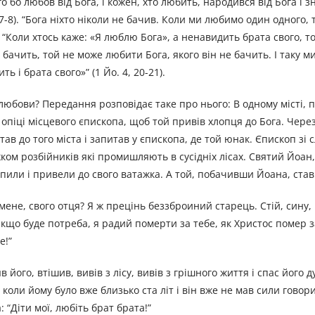
го бо любов від Бога, і кожен, хто любить, народився від Бога і з
 7-8). “Бога ніхто ніколи не бачив. Коли ми любимо один одного, т
). “Коли хтось каже: «Я люблю Бога», а ненавидить брата свого, т
бачить, той не може любити Бога, якого він не бачить. І таку м
 і брата свого»” (1 Йо. 4, 20-21).
юбови? Передання розповідає таке про нього: В одному місті, п
опіці місцевого єпископа, щоб той привів хлопця до Бога. Через
ав до того міста і запитав у єпископа, де той юнак. Єпископ зі 
ажком розбійників які промишляють в сусідніх лісах. Святий Йоа
пили і привели до свого ватажка. А той, побачивши Йоана, став 
мене, свого отця? Я ж прецінь беззброиний старець. Стій, сину, і
Якщо буде потреба, я радий померти за тебе, як Христос помер з
е!”
його, втішив, вивів з лісу, вивів з грішного життя і спас його ду
 коли йому було вже близько ста літ і він вже не мав сили говор
 “Діти мої, любіть брат брата!”