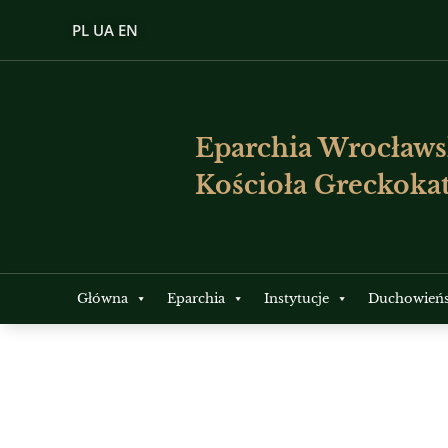
PL
UA
EN
Eparchia Wrocławs
Kościoła Greckokat
Główna
Eparchia
Instytucje
Duchowień