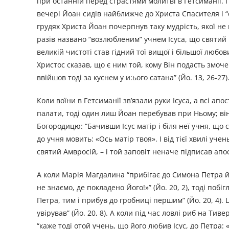
при останній перед страстями молитві в Гетсиманії. 
вечері Йоан сидів найближче до Христа Спасителя і “с
грудях Христа Йоан почерпнув таку мудрість, якої не 
разів названо “возлюбленим” учнем Ісуса, що святий 
великій чистоті став гідний тої вищої і більшої любо
Христос сказав, що є ним той, кому Він подасть змочен
ввійшов тоді за куснем у и:ього сатана” (Йо. 13, 26-27)
Коли воїни в Гетсиманії зв’язали руки Ісуса, а всі ап
палати, тоді один лиш Йоан перебував при Ньому; він
Богородицю: “Бачивши Ісус матір і біля неї учня, що ст
до учня мовить: «Ось матір твоя». І від тієї хвилі учень
святий Амвросій, – і той заповіт неначе підписав апос
А коли Марія Магдалина “прибігає до Симона Петра й д
не знаємо, де покладено Його!»” (Йо. 20, 2), тоді поб
Петра, тим і прибув до гробниці першим” (Йо. 20, 4). 
увірував” (Йо. 20, 8). А коли під час ловлі риб на Ти
“каже тоді отой учень, що його любив Ісус, до Петра: «Т