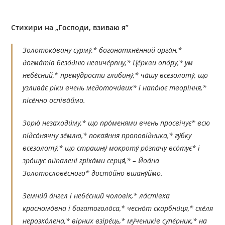
Стихири на „Господи, взиваю я”
Золотоко́вану сурму́,* богонатхне́нний орга́н,*
догма́тів безо́дню невиче́рпну,* Це́ркви опо́ру,* ум
небе́сний,* прему́дрости глибину́,* ча́шу всезолоту́, що
узлива́є ріки вчень медоточи́вих* і напо́ює творіння,*
пісе́нно оспіва́ймо.
Зорю́ незаходи́му,* що про́менями вчень просвічує* всю
підсо́нячну зе́млю,* покая́ння проповідника,* гу́бку
всезолоту́,* що страшну́ мокроту́ ро́зпачу всо́тує* і
зро́шує ви́палені гріха́ми серця́,* – Йоа́на
Золотослове́сного* досто́йно вшану́ймо.
Земни́й а́нгел і небе́сний чоловік,* ла́стівка
красномо́вна і багатоголо́са,* чесно́т скарбни́ця,* ске́ля
нерозко́лена,* вірних взіре́ць,* му́чеників супе́рник,* на