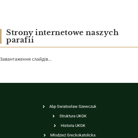
Strony internetowe naszych
parafii
Завантаження слайдів...
Abp Swiatosław Szewczuk
Struktura UKGK
Historia UKGK
Młodzież Greckokatolicka