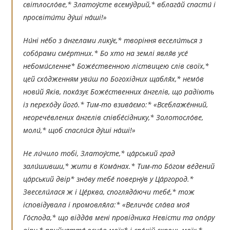
світлосло́ве,* Златоу́сте всему́дрий,* вблага́й спасти́ і
просвіти́ти ду́ші на́ші!»
Ни́ні не́бо з а́нгелами лику́є,* творіння весели́ться з
собо́рами сме́ртних.* Бо хто на землі явля́в усе́
небоми́сленне* Боже́ственною ліствицею слів своїх,*
цей схо́дженням уви́ш по Богохідних щабля́х,* немо́в
нови́й Яків, пока́зує Боже́ственних а́нгелів, що радіють
із перехо́ду його́.* Тим-то взива́ємо:* «Всеблаже́нний,
неорече́влених а́нгелів співбе́сіднику,* Золотосло́ве,
моли́,* щоб спасли́ся ду́ші на́ші!»
Не ли́чило тобі, Златоу́сте,* ца́рський град
зали́шивши,* жити в Кома́нах.* Тим-то Бо́гом ве́дений
ца́рський двір* зно́ву тебе́ поверну́в у Ца́ргород.*
Звесели́лася ж і Це́рква, спогляда́ючи тебе́,* тож
ісповідувала і промовля́ла:* «Велича́є сла́ва моя́
Го́спода,* що відда́в мені провідника Невісти та опо́ру