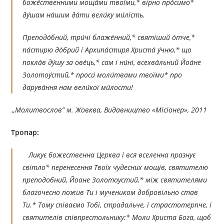
боже́ственними моща́ми твоїми,* вірно про́симо*
ду́шам на́шим да́ти вели́ку ми́лість.
Преподо́бний, три́чі блаже́нний,* святіший о́тче,*
па́стирю до́брий і Архипа́стиря Христа́ у́чню,* що
покла́в ду́шу за ове́ць,* сам і ни́ні, всехва́льний Йоа́не
Золотоу́стий,* проси́ моли́твами твоїми* про
дарува́ння нам вели́кої ми́лости!
„Молитвослов” м. Жовква, Видавництво «Місіонер», 2011
Тропар:
Ликує божественна Церква і вся вселенна празнує
світло* перенесення Твоїх чудесних мощів, святителю
преподобний, Йоане Золотоустий,* між святителями
благочесно пожив Ти і мучеником добровільно став
Ти.* Тому співаємо Тобі, страдальче, і страстотерпче, і
святителів співпрестольнику:* Моли Христа Бога, щоб