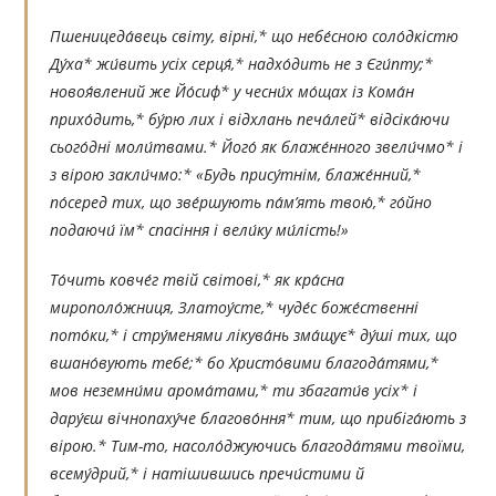
Пшеницеда́вець світу, вірні,* що небе́сною соло́дкістю
Ду́ха* жи́вить усіх серця́,* надхо́дить не з Єги́пту;*
новоя́влений же Йо́сиф* у чесни́х мо́щах із Кома́н
прихо́дить,* бу́рю лих і відхлань печа́лей* відсіка́ючи
сього́дні моли́твами.* Його́ як блаже́нного звели́чмо* і
з вірою закли́чмо:* «Будь прису́тнім, блаже́нний,*
по́серед тих, що зве́ршують па́м’ять твою́,* го́йно
подаючи́ їм* спасіння і вели́ку ми́лість!»
То́чить ковче́г твій світові,* як кра́сна
мирополо́жниця, Златоу́сте,* чуде́с боже́ственні
пото́ки,* і стру́менями лікува́нь зма́щує* ду́ші тих, що
вшано́вують тебе́;* бо Христо́вими благода́тями,*
мов неземни́ми арома́тами,* ти збагати́в усіх* і
дару́єш вічнопаху́че благово́ння* тим, що прибіга́ють з
вірою.* Тим-то, насоло́джуючись благода́тями твоїми,
всему́дрий,* і натішившись пречи́стими й