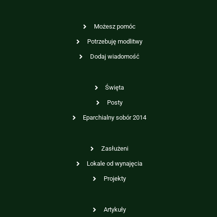
Możesz pomóc
Potrzebuję modlitwy
Dodaj wiadomość
Święta
Posty
Eparchialny sobór 2014
Zasłużeni
Lokale od wynajęcia
Projekty
Artykuły