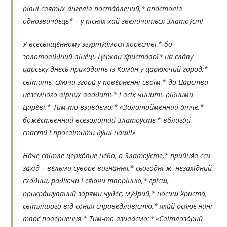
рівні святи́х а́нгелів поста́влений,* апо́столів
однозвича́єць* – у пісня́х хай звели́читься Златоу́ст!
У всесвяще́нному згурту́ймося хореспіві,* бо
золотови́дний віне́ць Це́ркви Христо́вої* на сла́ву
ца́рську днесь прихо́дить із Кома́н у царю́ючий го́род;*
світить, ся́ючи згори́ у пове́рненні своїм,* до Ца́рства
неземно́го вірних вво́дить* і всіх чи́нить рідними
Царе́ві.* Тим-то взива́ємо:* «Золотойме́нний о́тче,*
боже́ственний всезолоти́й Златоу́сте,* вблага́й
спасти́ і просвіти́ти ду́ші на́ші!»
На́че світле церко́вне не́бо, о Златоу́сте,* прийня́в єси
за́хід – ве́льми суво́ре вигна́ння,* сього́дні ж, незахідний,
схо́диш, радіючи і ся́ючи творінню,* грієш,
прикра́шуваний зо́рями чуде́с, му́дрий,* но́сиш Христа́,
світлішого від со́нця справедли́вістю,* яки́й ося́ює ни́ні
твоє́ пове́рнення.* Тим-то взива́ємо:* «Світлозо́рий