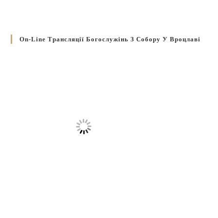
On-Line Трансляції Богослужінь З Собору У Вроцлаві