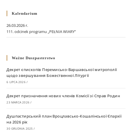
Kalendarium
26.03.2026 r.
111. odcinek programu „PEŁNIA WIARY”
Ważne Duszpasterstwo
Декрет єпископів Перемисько-Варшавської митрополії
щодо звершування Божественної Літургії
6 LIPCA 2026
/
Декрет призначення нових членів Комісії зі Справ Родин
23 MARCA 2026
/
Душпастирський план Вроцлавсько-Кошалінської Єпархії
на 2026 рік
30 GRUDNIA 2025
/