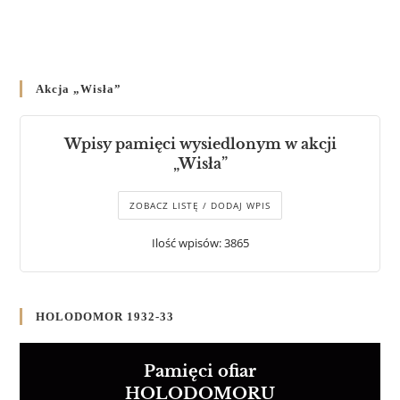
Akcja „Wisła”
Wpisy pamięci wysiedlonym w akcji
„Wisła”
ZOBACZ LISTĘ / DODAJ WPIS
Ilość wpisów: 3865
HOLODOMOR 1932-33
Pamięci ofiar
HOLODOMORU