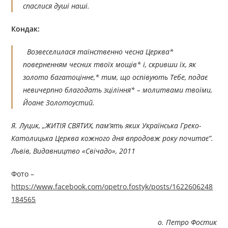
спаслися душі наші.
Кондак:
Возвеселилася таїнственно чесна Церква*
поверненням чесних твоїх мощів* і, скривши їх, як
золото багатоцінне,* тим, що оспівують Тебе, подає
невичерпно благодать зціління* – молитвами твоїми,
Йоане Золотоустий.
Я. Луцик, „ЖИТІЯ СВЯТИХ, пам’ять яких Українська Греко-
Католицька Церква кожного дня впродовж року по
читає”.
Львів, Видавництво «Свічадо», 201
1
Фото –
https://www.facebook.com/opetro.fostyk/posts/1622606248
184565
о. Петро Фостик