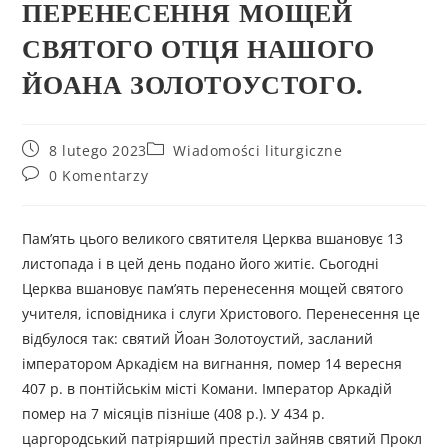
ПЕРЕНЕСЕННЯ МОЩЕЙ
СВЯТОГО ОТЦЯ НАШОГО
ЙОАНА ЗОЛОТОУСТОГО.
8 lutego 2023
Wiadomości liturgiczne
0 Komentarzy
Пам’ять цього великого святителя Церква вшановує 13
листопада і в цей день подано його житіє. Сьогодні
Церква вшановує пам’ять перенесення мощей святого
учителя, ісповідника і слуги Христового. Перенесення це
відбулося так: святий Йоан Золотоустий, засланий
імператором Аркадієм на вигнання, помер 14 вересня
407 р. в понтійськім місті Комани. Імператор Аркадій
помер на 7 місяців пізніше (408 р.). У 434 р.
царгородський патріярший престіл зайняв святий Прокл