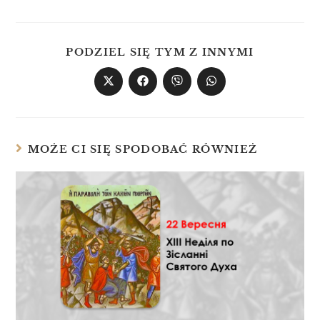
PODZIEL SIĘ TYM Z INNYMI
MOŻE CI SIĘ SPODOBAĆ RÓWNIEŻ