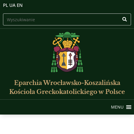
PL
UA
EN
Eparchia Wrocławsko-Koszalińska
Kościoła Greckokatolickiego w Polsce
MENU