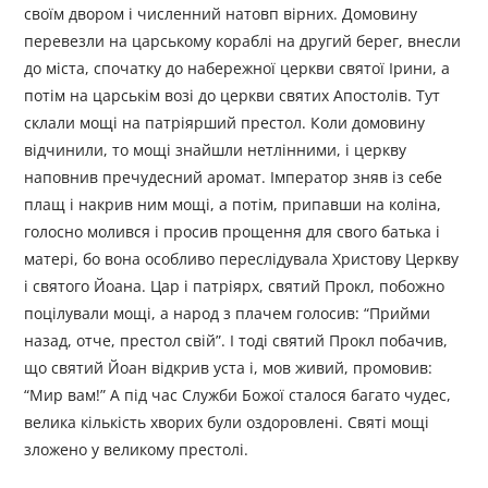
своїм двором і численний натовп вірних. Домовину
перевезли на царському кораблі на другий берег, внесли
до міста, спочатку до набережної церкви святої Ірини, а
потім на царськім возі до церкви святих Апостолів. Тут
склали мощі на патріярший престол. Коли домовину
відчинили, то мощі знайшли нетлінними, і церкву
наповнив пречудесний аромат. Імператор зняв із себе
плащ і накрив ним мощі, а потім, припавши на коліна,
голосно молився і просив прощення для свого батька і
матері, бо вона особливо переслідувала Христову Церкву
і святого Йоана. Цар і патріярх, святий Прокл, побожно
поцілували мощі, а народ з плачем голосив: “Прийми
назад, отче, престол свій”. І тоді святий Прокл побачив,
що святий Йоан відкрив уста і, мов живий, промовив:
“Мир вам!” А під час Служби Божої сталося багато чудес,
велика кількість хворих були оздоровлені. Святі мощі
зложено у великому престолі.