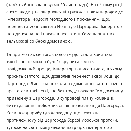
(пам’ять його вшановуємо 20 листопада). На п’ятому році
свого владицтва звернувся він разом з цілим народом до
імператора Теодосія Молодшого з проханням, щоб
перенести мощі святого Йоана до Царгорода. Імператор
погодився на це і наказав послати в Комани знатних
вельмож зі срібною домовиною.
Та при мощах святого сталося чудо: стали вони такі
тяжкі, що не можна було їх зрушити з місця.
Повідомлений про це, імператор написав листа, в якому
просить святого, щоб дозволив перенести свої мощі до
Царгорода. Лист той поклали на домовині святого; і мощі
враз стали такі легкі, що без труду поклали їх у домовину,
привезену з Царгорода. В супроводі плачу команців,
биття дзвонів і побожних співів повезено її до Царгорода.
Коли похід прибув до Халкедону, що лежав на
протилежному від Царгорода березі морської протоки,
тут вже на святі мощі чекали патріярх і імператор зі