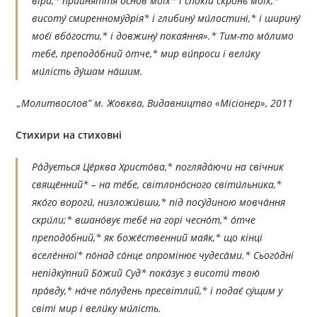
віри,* прийняття́ осно́в моїх* і спо́кій скронь моїх,*
висоту́ смиренному́дрія* і глибину́ ми́лостині,* і ширину́
моє́ї вбо́гости,* і довжину́ покая́ння».* Тим-то мо́лимо
тебе́, преподо́бний о́тче,* мир ви́проси і вели́ку
ми́лість ду́шам на́шим.
„Молитвослов” м. Жовква, Видавництво «Місіонер», 2011
Стихири на стиховні
Ра́дується Це́рква Христо́ва,* погляда́ючи на свічник
свяще́нний* – на те́бе, світлоно́сного світи́льника,*
яко́го вороги́, низложи́вши,* під посу́диною мовча́ння
скри́ли;* вшано́вує тебе́ на горі чесно́т,* о́тче
преподо́бний,* як боже́ственний мая́к,* що кінці
вселе́нної* по́над со́нце опромінює чудеса́ми.* Сього́дні
непідку́пний Бо́жий Суд* пока́зує з висоти́ твою́
пра́вду,* на́че по́лудень пресвітлий,* і подає́ су́щим у
світі мир і вели́ку ми́лість.