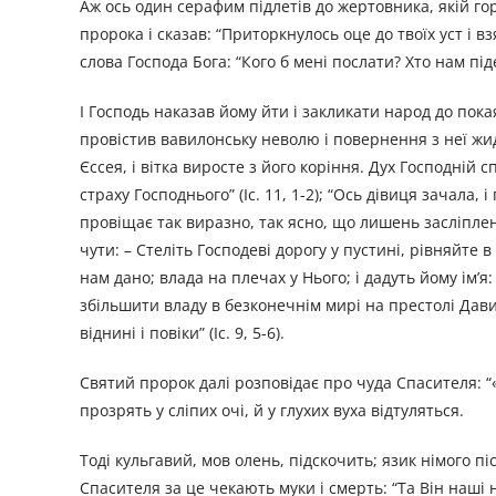
Аж ось один серафим підлетів до жертовника, якій го
пророка і сказав: “Приторкнулось оце до твоїх уст і взя
слова Господа Бога: “Кого б мені послати? Хто нам піде?”
І Господь наказав йому йти і закликати народ до пок
провістив вавилонську неволю і повернення з неї жиді
Єссея, і вітка виросте з його коріння. Дух Господній 
страху Господнього” (Іс. 11, 1-2); “Ось дівиця зачала, і
провіщає так виразно, так ясно, що лишень засліпле
чути: – Стеліть Господеві дорогу у пустині, рівняйте в
нам дано; влада на плечах у Нього; і дадуть йому ім
збільшити владу в безконечнім мирі на престолі Дави
віднині і повіки” (Іс. 9, 5-6).
Святий пророк далі розповідає про чуда Спасителя: “
прозрять у сліпих очі, й у глухих вуха відтуляться.
Тоді кульгавий, мов олень, підскочить; язик німого пісн
Спасителя за це чекають муки і смерть: “Та Він наші н