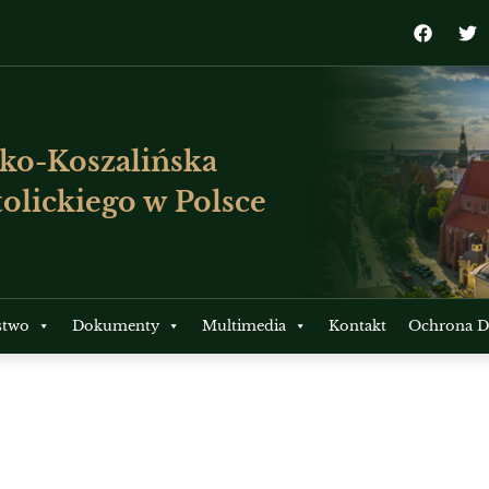
ko-Koszalińska
olickiego w Polsce
stwo
Dokumenty
Multimedia
Kontakt
Ochrona Dz