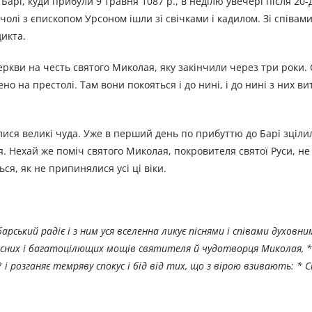
о Барі, куди прибули 9 травня 1087 р., в неділю увечері після 20-
чолі з єпископом Урсоном ішли зі свічками і кадилом. Зі співам
дикта.
церкви на честь святого Миколая, яку закінчили через три роки.
но на престолі. Там вони покояться і до нині, і до нині з них в
лися великі чуда. Уже в перший день по прибуттю до Барі зціли
ня. Нехай же поміч святого Миколая, покровителя святої Руси, н
ся, як не припинялися усі ці віки.
ький радіє і з ним уся вселенна ликує піснями і співами духовни
сних і багатоцілющих мощів святителя й чудотворця Миколая, * 
і розганяє темряву спокус і бід від тих, що з вірою взивають: * С