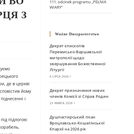
Й ВО
111. odcinek programu „PEŁNIA
WIARY”
ЦЯ З
Ważne Duszpasterstwo
Декрет єпископів
Перемисько-Варшавської
митрополії щодо
звершування Божественної
куємо
Літургії
грецького
6 LIPCA 2026
/
и, де в церкві
Декрет призначення нових
 сповістив йому
членів Комісії зі Справ Родин
піднесенні і
23 MARCA 2026
/
Душпастирський план
 під підлогою
Вроцлавсько-Кошалінської
корабель,
Єпархії на 2026 рік