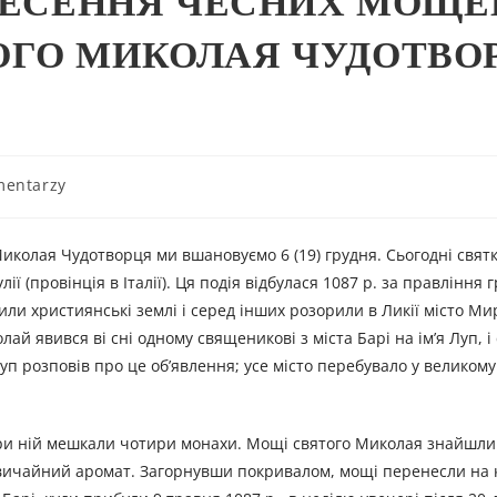
ЕНЕСЕННЯ ЧЕСНИХ МОЩЕ
ГО МИКОЛАЯ ЧУДОТВОР
mentarzy
Миколая Чудотворця ми вшановуємо 6 (19) грудня. Сьогодні свят
ї (провінція в Італії). Ця подія відбулася 1087 р. за правління 
ли християнські землі і серед інших розорили в Ликії місто Мир
ай явився ві сні одному священикові з міста Барі на ім’я Луп, і
п розповів про це об’явлення; усе місто перебувало у великому 
 при ній мешкали чотири монахи. Мощі святого Миколая знайшли
ичайний аромат. Загорнувши покривалом, мощі перенесли на 