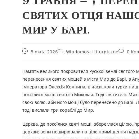
9 ТРАВНЯ – † ПЕР
СВЯТИХ ОТЦЯ НАШО
МИР У БАРІ.
8 maja 2026
Wiadomości liturgiczne
0 Ko
Пам’ять великого покровителя Руської землі святого 
перенесення святих мощей з міста Мир до Барі, в Апулі
імператора Олексія Комнина, в часи, коли турки нищи
покоїлися мощі святого Миколая. Тоді святитель Микол
свою волю, аби його мощі було перенесено до Барі. Лу
тоді вислали три кораблі до Мир.
Церква, де покоїлися святі мощі, збереглася цілою,
церкви; вони поширювали на ціле приміщення надзв