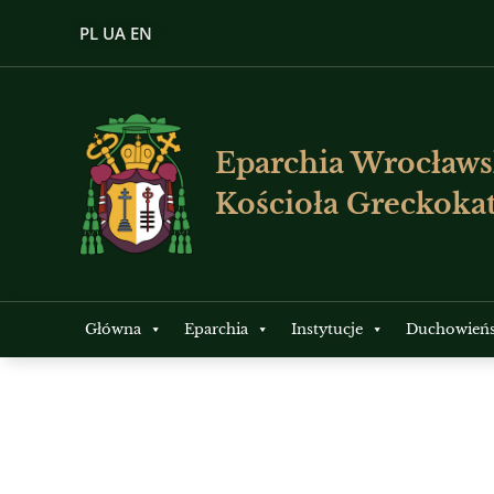
PL
UA
EN
Eparchia Wrocławs
Kościoła Greckokat
Główna
Eparchia
Instytucje
Duchowień