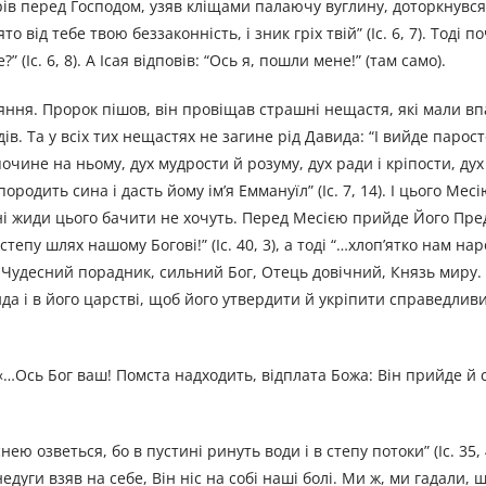
рів перед Господом, узяв кліщами палаючу вуглину, доторкнувся
то від тебе твою беззаконність, і зник гріх твій” (Іс. 6, 7). Тоді 
 (Іс. 6, 8). А Ісая відповів: “Ось я, пошли мене!” (там само).
аяння. Пророк пішов, він провіщав страшні нещастя, які мали в
в. Та у всіх тих нещастях не загине рід Давида: “І вийде парост
спочине на ньому, дух мудрости й розуму, дух ради і кріпости, ду
 породить сина і дасть йому ім’я Еммануїл” (Іс. 7, 14). І цього Ме
ні жиди цього бачити не хочуть. Перед Месією прийде Його Пред
 степу шлях нашому Богові!” (Іс. 40, 3), а тоді “…хлоп’ятко нам н
’я: Чудесний порадник, сильний Бог, Отець довічний, Князь миру
да і в його царстві, щоб його утвердити й укріпити справедлив
«…Ось Бог ваш! Помста надходить, відплата Божа: Він прийде й с
ею озветься, бо в пустині ринуть води і в степу потоки” (Іс. 35, 
едуги взяв на себе, Він ніс на собі наші болі. Ми ж, ми гадали, 