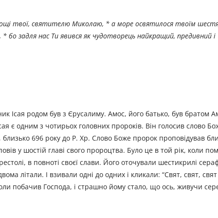
 мощі твої, святителю Миколаю, * а море освятилося твоїм шестя
 * бо задля нас Ти явився як чудотворець найкращий, предивний і
ник Ісая родом був з Єрусалиму. Амос, його батько, був братом Ам
сая є одним з чотирьох головних пророків. Він голосив слово Бо
ії, близько 696 року до Р. Хр. Слово Боже пророк проповідував бли
вів у шостій главі свого пророцтва. Було це в той рік, коли пом
рестолі, в повноті своєї слави. Його оточували шестикрилі сер
ома літали. І взивали одні до одних і кликали: “Свят, свят, свят
я, коли побачив Господа, і страшно йому стало, що ось, живучи се