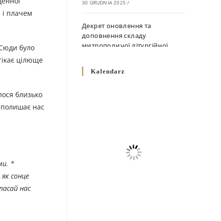
денної
30 GRUDNIA 2025
/
и і плачем
Декрет оновлення та
доповнення складу
митрополичої літургійної
 Сюди було
комісії
итікає цілюще
10 GRUDNIA 2025
/
Kalendarz
Декрет „Норми щодо
лося близько
вживання священичих риз у
е полишає нас
Перемисько-Варшавській
Митрополії”
10 GRUDNIA 2025
/
Декрет про відзначення
Великодня і всіх рухомих
ми. *
свят за григоріанським
як сонце
календарем
пасай нас
10 GRUDNIA 2025
/
Декрет проголошення та