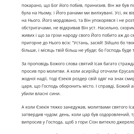
покарано, що Бог його побив, принизив. Він же був п
була на Ньому, і Його ранами ми вилікувані. Усі, як 
на Нього. Його мордовано, та Він упокорявся і не розт
обстригачами, не відкривав Він уст. Насильно, скори
живих і що за гріхи народу свого Його побито аж до сме
пригорне до Нього всіх: “Устань, засяй! Зійшло бо твоє
більше, і місяць твій більш не убуде; бо Господь буде 
За проповідь Божого слова святий Ісая багато стражда
просив про молитви. А коли асирійці оточили Єрусалим
жодної надії, тоді Єзекія роздер свій одяг на знак см
царя, що Господь оборонить місто. І справді, Божий ан
убили власні сини.
А коли Єзекія тяжко занедужав, молитвами святого Іс
затвердив чудом: день, коли цар був оздоровлений, 
випросив у Господа, щоб з гори Сіон витекло джерело,