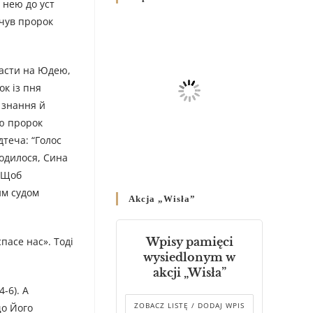
 нею до уст
Родин
почув пророк
4 GRUDNIA 2024
/
Декрет владики Володимира
про утворення Комісії до
пасти на Юдею,
Справ Молоді та встановленя
ок із пня
складу Катихитичної Комісії
х знання й
18 PAŹDZIERNIKA 2024
/
сію пророк
теча: “Голос
Декрет „Проголошення та
ародилося, Сина
оприлюднення постанов
Синоду Єпископів УГКЦ,
. Щоб
який відбувся у Зарваниці, в
им судом
Akcja „Wisła”
днях 2-12 липня 2024 р.”
4 PAŹDZIERNIKA 2024
/
пасе нас». Тоді
Wpisy pamięci
Декрет єпископів
wysiedlonym w
Перемисько-Варшавської
akcji „Wisła”
Митрополії стосовно
4-6). А
звершування Божественної
літургії
ZOBACZ LISTĘ / DODAJ WPIS
що Його