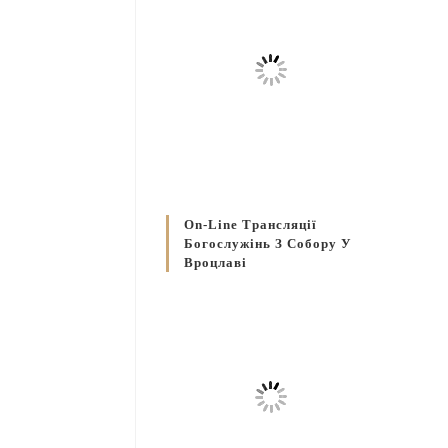
On-Line Трансляції
Богослужінь З Собору У
Вроцлаві