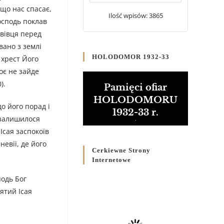
20 WRZEŚNIA 2024
/
 що нас спасає,
Ilość wpisów: 3865
Господь поклав
Булла проголошення
 вівця перед
Ювілейного року 2025
вано з землі
5 CZERWCA 2024
/
HOLODOMOR 1932-33
і хрест Його
воє не зайде
Розпорядження
).
Преосвященнішого Владики
Pamięci ofiar
Кир Володимира Р. Ющака
HOLODOMORU
про вживання друкованих
до його порад і
1932-33 r.
книг на публічних
е залишилося
богослужіннях
Ісая заспокоїв
23 LUTEGO 2024
/
невії, де його
Cerkiewne Strony
Internetowe
подь Бог
ятий Ісая