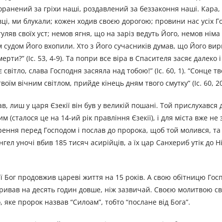
оранений за гріхи наші, роздавлений за беззаконня наші. Кара,
вівці, ми блукали; кожен ходив своєю дорогою; провини нас усіх 
уляв своїх уст; немов ягня, що на заріз ведуть Його, немов німа
м судом Його вхопили. Хто з Його сучасників думав, що Його вир
рти?” (Іс. 53, 4-9). Та попри все віра в Спасителя засяє далеко 
 світло, слава Господня засяяла над тобою!” (Іс. 60, 1). “Сонце т
твоїм вічним світлом, прийде кінець дням твого смутку” (Іс. 60, 20
в, лиш у царя Єзекії він був у великій пошані. Той прислухався 
 (сталося це на 14-ий рік правління Єзекії), і для міста вже н
ирення перед Господом і послав до пророка, щоб той молився, та 
гел уночі вбив 185 тисяч асирійців, а їх цар Санхериб утік до Ні
аї Бог продовжив цареві життя на 15 років. А свою обітницю Гос
тривав на десять годин довше, ніж зазвичай. Своєю молитвою св
 яке пророк назвав “Силоам”, тобто “послане від Бога”.