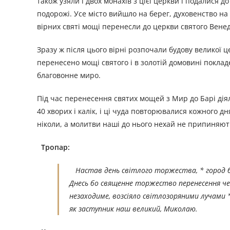
також узяли і двох монахів з цієї церкви і подалися д
подорожі. Усе місто вийшло на берег, духовенство на 
вірних святі мощі перенесли до церкви святого Вене
Зразу ж після цього вірні розпочали будову великої 
перенесено мощі святого і в золотій домовині покладе
благовонне миро.
Під час перенесення святих мощей з Мир до Барі дія
40 хворих і калік, і ці чуда повторювалися кожного д
ніколи, а молитви наші до нього нехай не припиняють
Тропар:
Настав день світлого торжества, * город барс
Днесь бо священне торжество перенесення че
незаходиме, возсіяло світлозоряними лучами * 
як заступник наш великий, Миколаю.