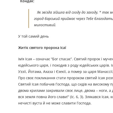
Кондак:
Як звізда зійшла від сходу до заходу, * так
город барський приймає через Тебе благодать,
милостивий.
У той самий день
Житіє святого пророка Ісаї
Ім’я Ісая – означає “Бог спасає”. Святий пророк і муче
юдейського царя, і походив з роду юдейських царів. І
Уззії, Йотама, Ахаза і Єзекії, а помер за царя Манасс
Про своє покликання стати пророком святий Ісая розпо
Святий Ісая побачив Господа, що сидів на високому п
двома крилами закривали своє лице, двома – ноги, а дв
вся земля повна його слави!” (Іс. 6, 3). Злякався Іса
нечисті вуста й не може славити Господа.