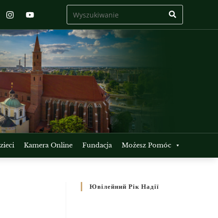
ieci
Kamera Online
Fundacja
Możesz Pomóc
Ювілейний Рік Надії