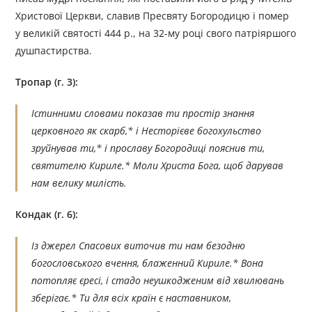
Христової Церкви, славив Пресвяту Богородицю і помер
у великій святості 444 р., на 32-му році свого патріяршого
душпастирства.
Тропар (г. 3):
Істинними словами показав ти простір знання
церковного як скарб,* і Несторієве богохульство
зруйнував ти,* і прославу Богородиці пояснив ти,
святителю Кириле.* Моли Христа Бога, щоб дарував
нам велику милість.
Кондак (г. 6):
Із джерел Спасових виточив ти нам безодню
богословського вчення, блаженний Кириле.* Вона
потопляє єресі, і стадо неушкодженим від хвилювань
зберігає.* Ти для всіх країн є наставником,