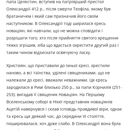
папа Целестин, вступив на патріярший престол
Олександрії 412 р., після смерти Теофіла, якому був
братаничем і який сам призначив його своїм
наступником. В Олександрії тоді ширилася єресь
новаціян, які навчали, що не можна сповідати і
розрішати того, хто після прийняття святого хрещення
тяжко згрішив, хіба що вдасться охрестити другий раз і
таким чином відзискати освячуючу ласку.
Християн, що приставали до їхньої єресі, хрестили
наново, а всі таїнства, уділені священиками, що не
належали до єресі, вважали неважними. Ця єресь
зародилася в Римі близько 250 р., за папи Корнилія (251-
253); вигадав її священик Новаціян. На Першому
Вселенському соборі в Нікеї представник новаціянів
Ацетій навернувся і склав ісповідь правдивої віри, однак
та єресь ще деякий час, до середини VI століття,
поширювалася, хоч дуже слабо. В Олександрії вона була