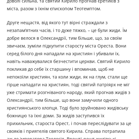
доволі сильна, та святий Кирило прогнав єретиків з
міста, разом з їхнім єпископом Теотемптом.
Друге нещастя, від якого тут вірні страждали з
незапам’ятних часів, і то дуже тяжко, – це були жиди. Їм
добре велося в Олександрії, тим більше, що, за своїм
звичаєм, зуміли підкупити старосту міста Ореста. Вони
серед білого дня нападали на християн і убивали їх,
навіть наважувалися безчестити церкви. Святий Кирило
покликав до себе їх старшину і впоминав, щоб не
непокоїли християн, та коли жиди, як на глум, стали ще
гірше нападати на християн, тоді святий патріярх не міг
уже стримати розгніваного народу, який прогнав жидів з
Олександрії, тим більше, що вони замучили одного
християнського хлопця. Тоді було зруйновано жидівську
божницю та їхні доми. За жидів заступився їх
прихильник, староста Орест, і почав переслідувати за це
свояків і приятелів святого Кирила. Справа потрапила
аж до імператора Теодосія. Врешті-решт жидівські