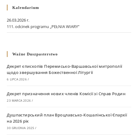
Kalendarium
26.03.2026 r.
111. odcinek programu „PEŁNIA WIARY”
Ważne Duszpasterstwo
Декрет єпископів Перемисько-Варшавської митрополії
щодо звершування Божественної Літургії
6 LIPCA 2026
/
Декрет призначення нових членів Комісії зі Справ Родин
23 MARCA 2026
/
Душпастирський план Вроцлавсько-Кошалінської Єпархії
на 2026 рік
30 GRUDNIA 2025
/