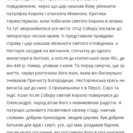
повідомлення, через що цар наказав йому ув’язнити
патріярха Кирила і єпископа Мемнона. Єретики
торжествували, коли побачили святого Кирила в оковах.
Та тут зворохобилося усе місто: Отці Собору послали до
імператора чесних мужів, ті представили правдиво
справу і цар наказав звільнити святого ісповідника, а
Несторія засудив на вигнання, спочатку до одного
монастиря в Антіохії, а опісля до єгипетської оази Ібіс, де
він 440 р. помер, упавши з коня. Та перед смертю, ще за
життя, черви розточили його язик, яким він богохульно
зневажав Пречисту Богородицю. Несторіянська єресь не
вигасла ще до нині; її прихильники є в Персії, Сирії та
Індії. Коли після Собору святий Кирило повернувся до
Олександрії, народ вітав його з невимовною радістю. А
патріарх цілковито посвятився своєму стаду, навчав
словами, добрим прикладом, зводив церкви, був добрим
батьком для вдів і сиріт, усе, що мав, роздавав бідним,
писав мудрі послання, які поставили його в ряд учителів