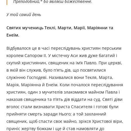
Преподобний,* бо являєш божественне.
У той самий день
Святих мучениць Теклі, Марти, Марії, Маріянни та
Енеїм.
Відбувалося це в часі переслідувань християн перським
королем Сапором ІІ. У містечку Аси жив дуже багатий і
скупий християнин, священик на ім’я Павло. При церкві,
в якій він служив, було п’ять дів, що посвятилися
служінню Господеві. Називалися вони Текля, Марта,
Марія, Маріянна й Енеїм. Коли почалося переслідування
християн, один з мучителів злакомився майном Павла і
наказав священика та п’ять дів віддати на суд. Святі діви
вголос стали визнавати Христа Спасителя і готові були
прийняти смерть заради Нього; а той захланний
священик, щоб спасти своє майно, зрікся Христової віри,
приніс жертву божкам і ще й став намовляти до