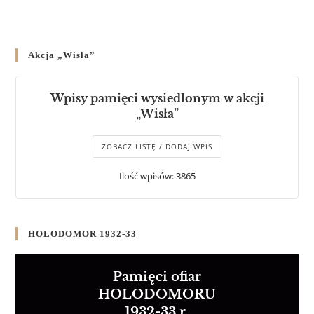
Akcja „Wisła”
Wpisy pamięci wysiedlonym w akcji
„Wisła”
ZOBACZ LISTĘ / DODAJ WPIS
Ilość wpisów: 3865
HOLODOMOR 1932-33
Pamięci ofiar
HOLODOMORU
1932-33 r.