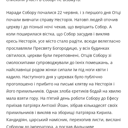
Наради Собору почалися 22 червня, і з першого дня Отці
почали вивчати справу Несторія. Натовп людей оточив
церкву і до пізньої ночі чекав, що вирішить Собор. А
коли поширилася вістка, що Собор засудив і викляв
єресь Несторія, усе місто стало радіти, всюди велегласно
прославляли Пресвяту Богородицю, у всіх будинках
світилося, церкви були переповнені, Отців Собору зі
смолоскипами супроводжували до їхніх помешкань, а
найславніші родом жінки сипали їм під ноги квіти і
кадило. Наступного дня у церквах було публічно
проголошено і прибито на письмі клятву на Несторія і
його прихильників. Однак злоба єретиків бодай на хвилю
мала взяти гору. На п’ятий день роботи Собору до Ефесу
приїхав патріярх Антіохії Йоан, зібрав кількадесят своїх
прихильників і викляв на зборищі патріярха Кирила.
Кандидіян, царський намісник, перехопив листи, вислані
Собором до імператора, а послав фальшиве