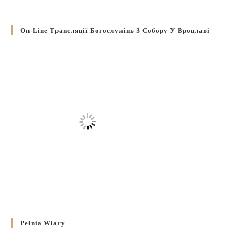
On-Line Трансляції Богослужінь З Собору У Вроцлаві
Pełnia Wiary