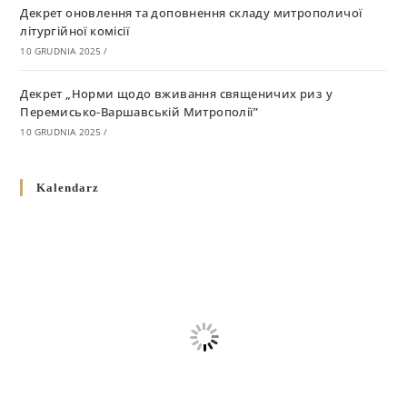
Декрет оновлення та доповнення складу митрополичої
літургійної комісії
10 GRUDNIA 2025
/
Декрет „Норми щодо вживання священичих риз у
Перемисько-Варшавській Митрополії”
10 GRUDNIA 2025
/
Декрет про відзначення Великодня і всіх рухомих свят за
Kalendarz
григоріанським календарем
10 GRUDNIA 2025
/
Декрет проголошення та оприлюдення постанов Синоду
Єпископів УГКЦ як зобов’язуючі на території
Вроцлавсько-Кошалінської Єпархії
5 LISTOPADA 2025
/
Душпастирський план Вроцлавсько-Кошалінської єпархії
на 2025 рік
2 STYCZNIA 2025
/