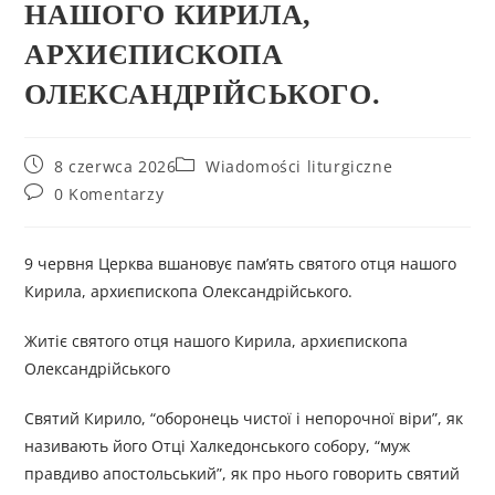
НАШОГО КИРИЛА,
АРХИЄПИСКОПА
ОЛЕКСАНДРІЙСЬКОГО.
8 czerwca 2026
Wiadomości liturgiczne
0 Komentarzy
9 червня Церква вшановує пам’ять святого отця нашого
Кирила, архиєпископа Олександрійського.
Житіє святого отця нашого Кирила, архиєпископа
Олександрійського
Святий Кирило, “оборонець чистої і непорочної віри”, як
називають його Отці Халкедонського собору, “муж
правдиво апостольський”, як про нього говорить святий