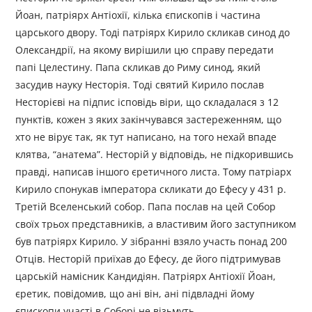
Йоан, патріярх Антіохії, кілька єпископів і частина
царського двору. Тоді патріярх Кирило скликав синод до
Олександрії, на якому вирішили цю справу передати
папі Целестину. Папа скликав до Риму синод, який
засудив науку Несторія. Тоді святий Кирило послав
Несторієві на підпис ісповідь віри, що складалася з 12
пунктів, кожен з яких закінчувався застереженням, що
хто не вірує так, як тут написано, на того нехай впаде
клятва, “анатема”. Несторій у відповідь, не підкорившись
правді, написав іншого єретичного листа. Тому патріарх
Кирило спонукав імператора скликати до Ефесу у 431 р.
Третій Вселенський собор. Папа послав на цей Собор
своїх трьох представників, а властивим його заступником
був патріярх Кирило. У зібранні взяло участь понад 200
Отців. Несторій приїхав до Ефесу, де його підтримував
царській намісник Кандидіян. Патріярх Антіохії Йоан,
єретик, повідомив, що ані він, ані підвладні йому
єпископи участі в Соборі не візьмуть.