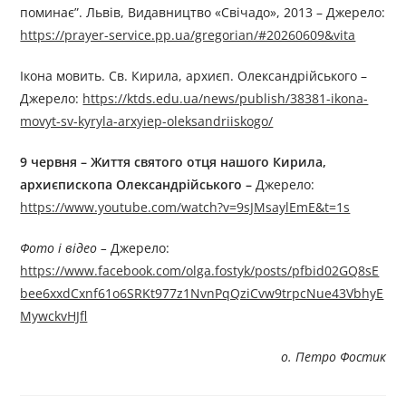
поминає”. Львів, Видавництво «Свічадо», 2013 – Джерелo:
https://prayer-service.pp.ua/gregorian/#20260609&vita
Ікона мовить. Св. Кирила, архиєп. Олександрійського –
Джерелo:
https://ktds.edu.ua/news/publish/38381-ikona-
movyt-sv-kyryla-arxyiep-oleksandriiskogo/
9 червня – Життя святого отця нашого Кирила,
архиєпископа Олександрійського –
Джерелo:
https://www.youtube.com/watch?v=9sJMsaylEmE&t=1s
Фото і відео –
Джерелo:
https://www.facebook.com/olga.fostyk/posts/pfbid02GQ8sE
bee6xxdCxnf61o6SRKt977z1NvnPqQziCvw9trpcNue43VbhyE
MywckvHJfl
о. Петро Фостик