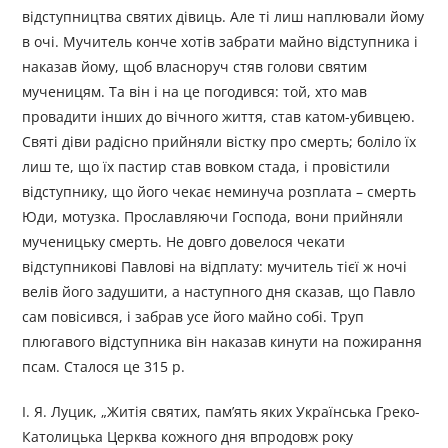
відступництва святих дівиць. Але ті лиш наплювали йому
в очі. Мучитель конче хотів забрати майно відступника і
наказав йому, щоб власноруч стяв голови святим
мученицям. Та він і на це погодився: той, хто мав
провадити інших до вічного життя, став катом-убивцею.
Святі діви радісно прийняли вістку про смерть; боліло їх
лиш те, що їх пастир став вовком стада, і провістили
відступнику, що його чекає неминуча розплата – смерть
Юди, мотузка. Прославляючи Господа, вони прийняли
мученицьку смерть. Не довго довелося чекати
відступникові Павлові на відплату: мучитель тієї ж ночі
велів його задушити, а наступного дня сказав, що Павло
сам повісився, і забрав усе його майно собі. Труп
плюгавого відступника він наказав кинути на пожирання
псам. Сталося це 315 р.
І. Я. Луцик, „Житія святих, пам’ять яких Українська Греко-
Католицька Церква кожного дня впродовж року