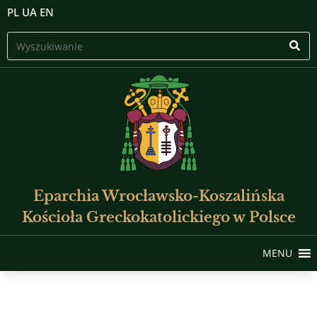
PL
UA
EN
Eparchia Wrocławsko-Koszalińska
Kościoła Greckokatolickiego w Polsce
MENU