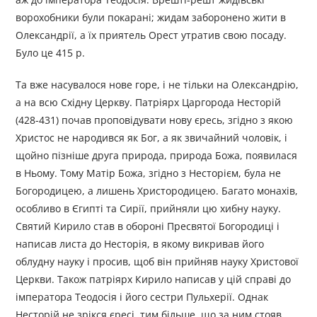
ворохобники були покарані; жидам заборонено жити в
Олександрії, а їх приятель Орест утратив свою посаду.
Було це 415 р.
Та вже насувалося нове горе, і не тільки на Олександрію,
а на всю Східну Церкву. Патріярх Царгорода Несторій
(428-431) почав проповідувати нову єресь, згідно з якою
Христос не народився як Бог, а як звичайний чоловік, і
щойно пізніше друга природа, природа Божа, появилася
в Ньому. Тому Матір Божа, згідно з Несторієм, була не
Богородицею, а лишень Христородицею. Багато монахів,
особливо в Єгипті та Сирії, прийняли цю хибну науку.
Святий Кирило став в обороні Пресвятої Богородиці і
написав листа до Несторія, в якому викривав його
облудну науку і просив, щоб він прийняв науку Христової
Церкви. Також патріярх Кирило написав у цій справі до
імператора Теодосія і його сестри Пульхерії. Однак
Несторій не зрікся єресі, тим більше, що за ним стояв