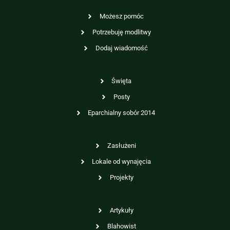
Możesz pomóc
Potrzebuję modlitwy
Dodaj wiadomość
Święta
Posty
Eparchialny sobór 2014
Zasłużeni
Lokale od wynajęcia
Projekty
Artykuły
Blahowist