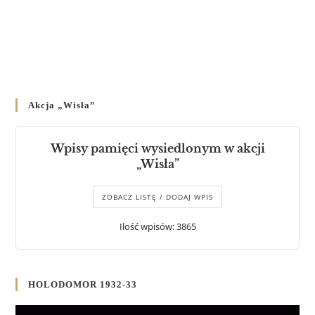
Akcja „Wisła”
Wpisy pamięci wysiedlonym w akcji
„Wisła”
ZOBACZ LISTĘ / DODAJ WPIS
Ilość wpisów: 3865
HOLODOMOR 1932-33