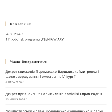
Kalendarium
26.03.2026 r.
111. odcinek programu „PEŁNIA WIARY”
Ważne Duszpasterstwo
Декрет єпископів Перемисько-Варшавської митрополії
щодо звершування Божественної Літургії
6 LIPCA 2026
/
Декрет призначення нових членів Комісії зі Справ Родин
23 MARCA 2026
/
Душпастирський план Вроцлавсько-Кошалінської Єпархії