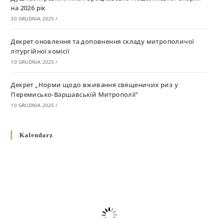
на 2026 рік
30 GRUDNIA 2025
/
Декрет оновлення та доповнення складу митрополичої
літургійної комісії
10 GRUDNIA 2025
/
Декрет „Норми щодо вживання священичих риз у
Перемисько-Варшавській Митрополії”
10 GRUDNIA 2025
/
Декрет про відзначення Великодня і всіх рухомих свят за
Kalendarz
григоріанським календарем
10 GRUDNIA 2025
/
Декрет проголошення та оприлюдення постанов Синоду
Єпископів УГКЦ як зобов’язуючі на території
Вроцлавсько-Кошалінської Єпархії
5 LISTOPADA 2025
/