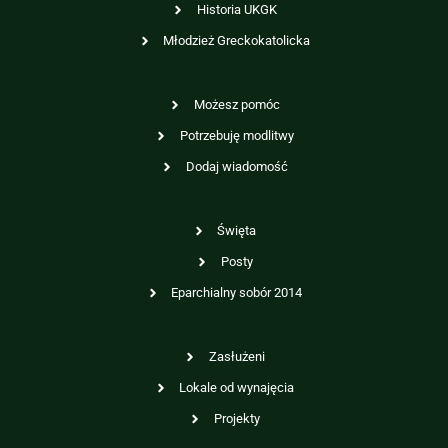
Historia UKGK
Młodzież Greckokatolicka
Możesz pomóc
Potrzebuję modlitwy
Dodaj wiadomość
Święta
Posty
Eparchialny sobór 2014
Zasłużeni
Lokale od wynajęcia
Projekty