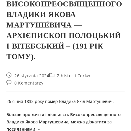
ВИСОКОПРЕОСВЯЩЕННОГО
ВЛАДИКИ ЯКОВА
МАРТУШЕ́ВИЧА —
АРХІЄПИСКОП ПОЛОЦЬКИЙ
І ВІТЕБСЬКИЙ – (191 РІК
ТОМУ).
26 stycznia 2024
Z historii Cerkwi
0 Komentarzy
26 січня 1833 року помер Владика Яків Мартушевич.
Більше про життя і діяльність
Високоп
реосвященного
Владику
Як
ова
Мартушевич
а
, можна дізнатися за
посиланнями: –