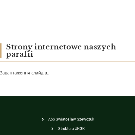
Strony internetowe naszych
parafii
Завантаження слайдів...
Abp Swiatosław Szewczuk
Struktura UKGK