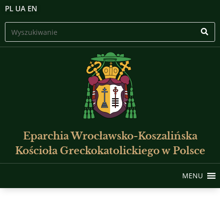
PL
UA
EN
Eparchia Wrocławsko-Koszalińska
Kościoła Greckokatolickiego w Polsce
MENU