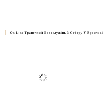
On-Line Трансляції Богослужінь З Собору У Вроцлаві