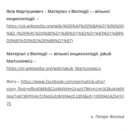
Як
ів
Мартушевич
–
Матеріал з Вікіпедії — вільної
енциклопедії. –
https://uk.wikipedia.org/wiki/%D0%AF%D0%BA%D1%96%D0
%B2_(%D0%9C%D0%B0%D1%80%D1%82%D1%83%D1%88%
D0%B5%D0%B2%D0%B8%D1%87)
Матеріал з Вікіпедії — вільної енциклопедії. Jakub
Martusiewicz –
https://pl.wikipedia.org/wiki/Jakub_Martusiewicz
Фото –
https://www.facebook.com/permalink.php?
story_fbid=pfbid0MbBS2uW4VHm2razti78KynLJm3GRuKeMV
qpeTvgCWiPmAoTzNqJG3z8r6NwzE2dhl&id=1000942425410
75
о. Петро Фостик