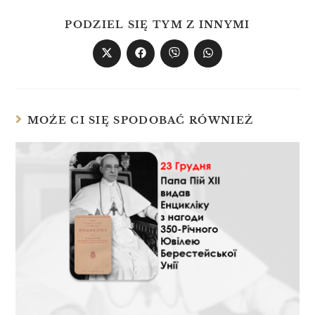
PODZIEL SIĘ TYM Z INNYMI
MOŻE CI SIĘ SPODOBAĆ RÓWNIEŻ