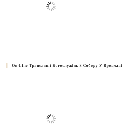
On-Line Трансляції Богослужінь З Собору У Вроцлаві