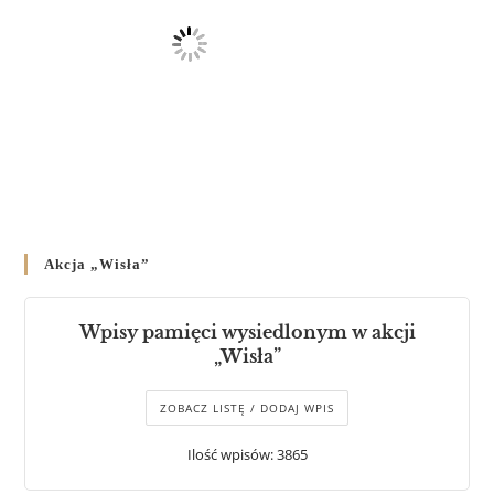
Akcja „Wisła”
Wpisy pamięci wysiedlonym w akcji
„Wisła”
ZOBACZ LISTĘ / DODAJ WPIS
Ilość wpisów: 3865