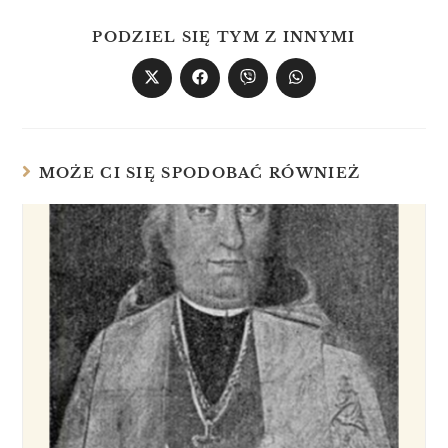
PODZIEL SIĘ TYM Z INNYMI
MOŻE CI SIĘ SPODOBAĆ RÓWNIEŻ