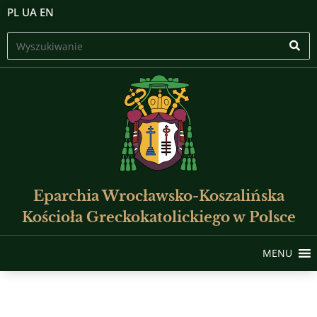
PL
UA
EN
Eparchia Wrocławsko-Koszalińska
Kościoła Greckokatolickiego w Polsce
MENU