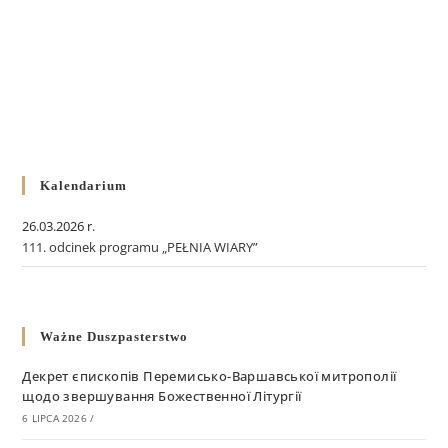
Kalendarium
26.03.2026 r.
111. odcinek programu „PEŁNIA WIARY”
Ważne Duszpasterstwo
Декрет єпископів Перемисько-Варшавської митрополії
щодо звершування Божественної Літургії
6 LIPCA 2026
/