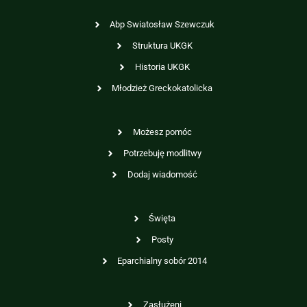
Abp Swiatosław Szewczuk
Struktura UKGK
Historia UKGK
Młodzież Greckokatolicka
Możesz pomóc
Potrzebuję modlitwy
Dodaj wiadomość
Święta
Posty
Eparchialny sobór 2014
Zasłużeni