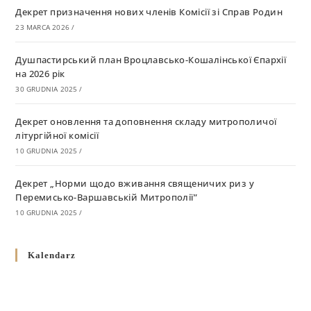
Декрет призначення нових членів Комісії зі Справ Родин
23 MARCA 2026
/
Душпастирський план Вроцлавсько-Кошалінської Єпархії
на 2026 рік
30 GRUDNIA 2025
/
Декрет оновлення та доповнення складу митрополичої
літургійної комісії
10 GRUDNIA 2025
/
Декрет „Норми щодо вживання священичих риз у
Перемисько-Варшавській Митрополії”
10 GRUDNIA 2025
/
Декрет про відзначення Великодня і всіх рухомих свят за
Kalendarz
григоріанським календарем
10 GRUDNIA 2025
/
Декрет проголошення та оприлюдення постанов Синоду