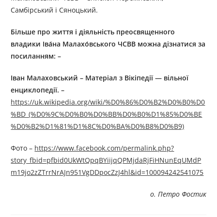
Самбірський і Сяноцький.
Більше про життя і діяльність преосвященного
владики
Іва́н
а
Малахо́вськ
ого
ЧСВВ можна дізнатися за
посиланням: –
Іван Малах
о
вський
–
Матеріал з Вікіпедії — вільної
енциклопедії.
–
https://uk.wikipedia.org/wiki/%D0%86%D0%B2%D0%B0%D0
%BD_(%D0%9C%D0%B0%D0%BB%D0%B0%D1%85%D0%BE
%D0%B2%D1%81%D1%8C%D0%BA%D0%B8%D0%B9)
Фото –
https://www.facebook.com/permalink.php?
story_fbid=pfbid0UkWtQpqBYiijqQPMjdaRjFiHNunEqUMdP
m19jo2zZTrrNrAJn951VgDDpocZzJ4hl&id=100094242541075
о. Петро Фостик