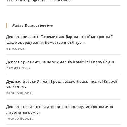
111. odcinek programu „PEŁNIA WIARY”
Ważne Duszpasterstwo
Декрет єпископів Перемисько-Варшавської митрополії
щодо звершування Божественної Літургії
6 LIPCA 2026
/
Декрет призначення нових членів Комісії зі Справ Родин
23 MARCA 2026
/
Душпастирський план Вроцлавсько-Кошалінської Єпархії
на 2026 рік
30 GRUDNIA 2025
/
Декрет оновлення та доповнення складу митрополичої
літургійної комісії
10 GRUDNIA 2025
/