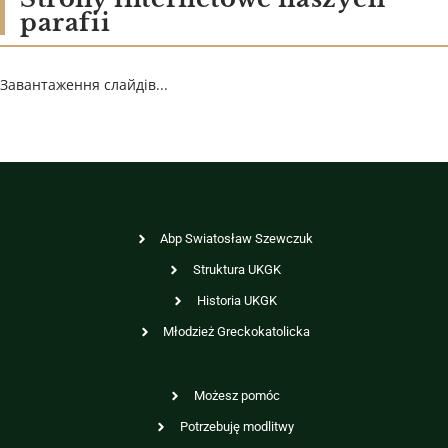
parafii
Завантаження слайдів...
Abp Swiatosław Szewczuk
Struktura UKGK
Historia UKGK
Młodzież Greckokatolicka
Możesz pomóc
Potrzebuję modlitwy