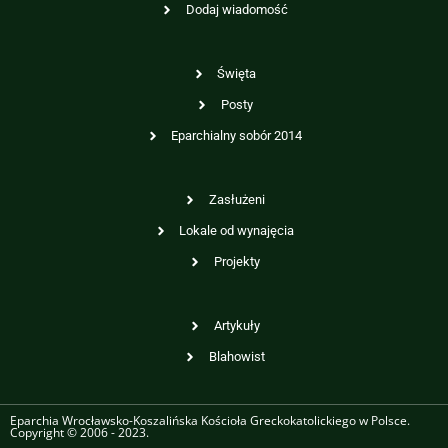
Dodaj wiadomość
Święta
Posty
Eparchialny sobór 2014
Zasłużeni
Lokale od wynajęcia
Projekty
Artykuły
Blahowist
Eparchia Wrocławsko-Koszalińska Kościoła Greckokatolickiego w Polsce.
Copyright © 2006 - 2023.