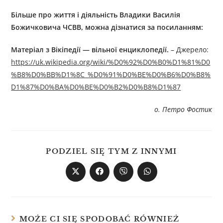
Більше про життя і діяльність
В
ладики
В
асил
ія
Б
ожичкович
а ЧСВВ
, можна дізнатися за посиланням:
Матеріал з Вікіпедії — вільної енциклопедії.
– Джерелo:
https://uk.wikipedia.org/wiki/%D0%92%D0%B0%D1%81%D0
%B8%D0%BB%D1%8C_%D0%91%D0%BE%D0%B6%D0%B8%
D1%87%D0%BA%D0%BE%D0%B2%D0%B8%D1%87
о. Петро Фостик
PODZIEL SIĘ TYM Z INNYMI
MOŻE CI SIĘ SPODOBAĆ RÓWNIEŻ