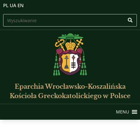
PL
UA
EN
Eparchia Wrocławsko-Koszalińska
Kościoła Greckokatolickiego w Polsce
MENU