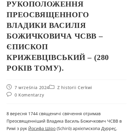
РУКОПОЛОЖЕННЯ
ПРЕОСВЯЩЕННОГО
ВЛАДИКИ ВАСИЛІЯ
БОЖИЧКОВИЧА ЧСВВ –
ЄПИСКОП
КРИЖЕВЦІВСЬКИЙ – (280
РОКІВ ТОМУ).
7 września 2024
Z historii Cerkwi
0 Komentarzy
8 вересня 1744 священичі свячення отримав
Преосвященніший Владика Василь Божичкович ЧСВВ в
Римі з рук
Йосифа Шіро
(Schirò) архієпископа Дурре
с
.