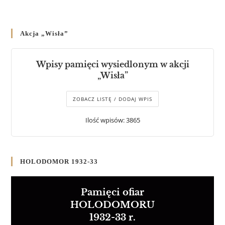
Akcja „Wisła”
Wpisy pamięci wysiedlonym w akcji
„Wisła”
ZOBACZ LISTĘ / DODAJ WPIS
Ilość wpisów: 3865
HOLODOMOR 1932-33
Pamięci ofiar
HOLODOMORU
1932-33 r.