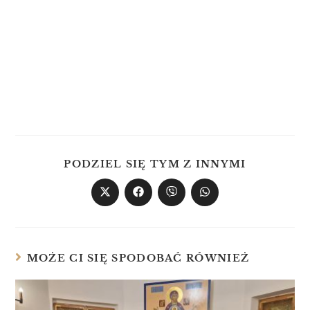
PODZIEL SIĘ TYM Z INNYMI
MOŻE CI SIĘ SPODOBAĆ RÓWNIEŻ