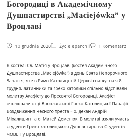
Богородиці в Академічному
Душпастирстві „Maciejówka” у
Вроцлаві
10 grudnia 2020
Życie eparchii
1 Komentarz
В костелі Св. Матія у Вроцлаві (костел Академічного
Душпастирства „Maciejówka”) в день Свята Непорочного
Зачаття, яке в Римо-Католицькій Церкві святкується 8
грудня, латинники та греко-католики спільно відспівали
молитву Акафісту до Пресвятої Богородиці. Акафіст
очолювали отці Вроцлавської Греко-Католицької Парафії
Воздвиження Чесного Хреста – о. декан Андрій
Міхалишин та о. Матей Деменюк. В молитві взяли участь
студенти Греко-католицького Душпастирства Студентів
ЧОВЕН у Вроцлаві.