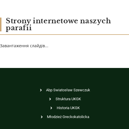
Strony internetowe naszych
parafii
Завантаження слайдів...
Abp Swiatosław Szewczuk
Struktura UKGK
Historia UKGK
Młodzież Greckokatolicka