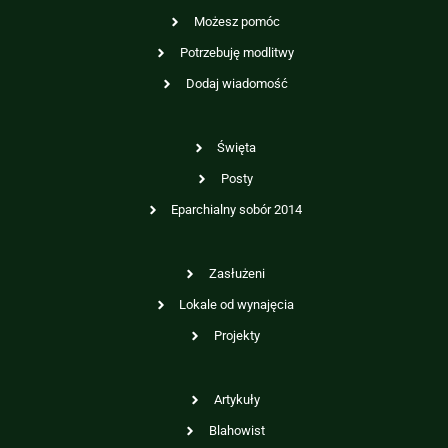
Możesz pomóc
Potrzebuję modlitwy
Dodaj wiadomość
Święta
Posty
Eparchialny sobór 2014
Zasłużeni
Lokale od wynajęcia
Projekty
Artykuły
Blahowist