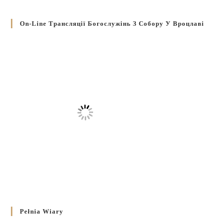
On-Line Трансляції Богослужінь З Собору У Вроцлаві
Pełnia Wiary