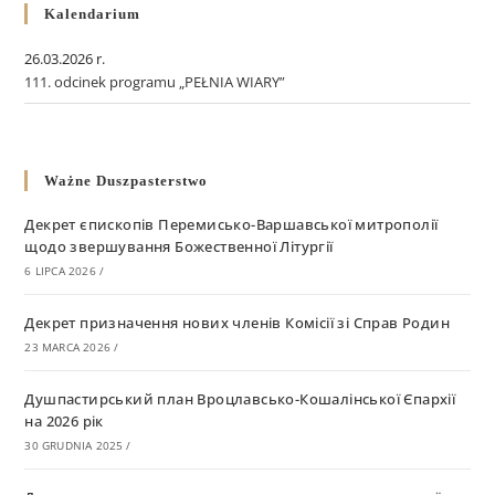
Kalendarium
26.03.2026 r.
111. odcinek programu „PEŁNIA WIARY”
Ważne Duszpasterstwo
Декрет єпископів Перемисько-Варшавської митрополії
щодо звершування Божественної Літургії
6 LIPCA 2026
/
Декрет призначення нових членів Комісії зі Справ Родин
23 MARCA 2026
/
Душпастирський план Вроцлавсько-Кошалінської Єпархії
на 2026 рік
30 GRUDNIA 2025
/