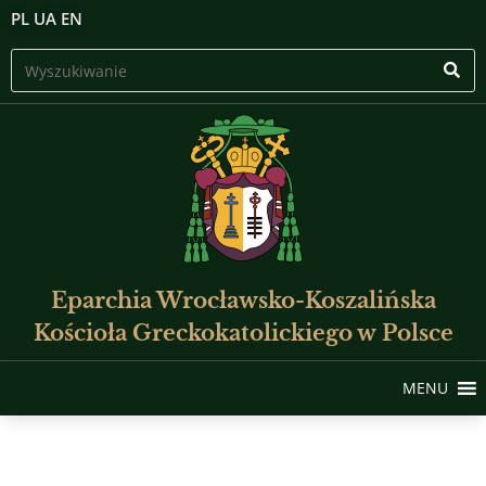
PL
UA
EN
Eparchia Wrocławsko-Koszalińska
Kościoła Greckokatolickiego w Polsce
MENU