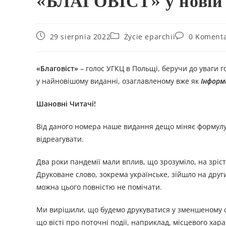
«БЛАГОВІСТ» у новій
29 sierpnia 2022
Życie eparchii
0 Koment
«Благовіст»
– голос УГКЦ в Польщі, беручи до уваги г
у найновішому виданні, озаглавленому вже як
Інформ
Шановні Читачі!
Від даного номера наше видання дещо міняє формулу
відреагувати.
Два роки пандемії мали вплив, що зрозуміло, на зр
Друковане слово, зокрема українське, зійшло на друг
можна цього повністю не помічати.
Ми вирішили, що будемо друкуватися у зменшеному фо
що вісті про поточні події, наприклад, місцевого хара