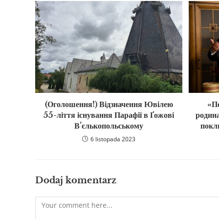
(Оголошення!) Відзначення Ювілею
«П
55-ліття існування Парафії в Ґожові
родина
В’єлькопольському
покл
6 listopada 2023
Dodaj komentarz