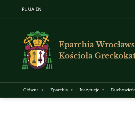
PL
UA
EN
Eparchia Wrocławs
Kościoła Greckokat
Główna
Eparchia
Instytucje
Duchowień