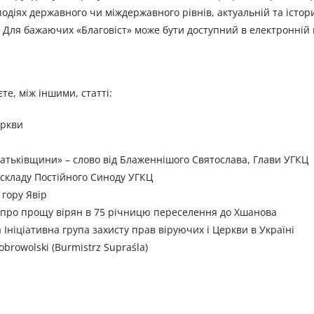
одіях державного чи міждержавного рівнів, актуальній та істор
 Для бажаючих «Благовіст» може бути доступний в електронній в
те, між іншими, статті:
еркви
атьківщини» – слово від Блаженнішого Святослава, Глави УГКЦ
кладу Постійного Синоду УГКЦ
 гору Явір
– про прощу вірян в 75 річницю переселення до Хшанова
 Ініціативна група захисту прав віруючих і Церкви в Україні
browolski (Burmistrz Supraśla)