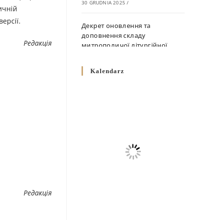
30 GRUDNIA 2025
/
ичній
ерсії.
Декрет оновлення та
доповнення складу
Редакція
митрополичої літургійної
комісії
10 GRUDNIA 2025
/
Kalendarz
Декрет „Норми щодо
вживання священичих риз у
Перемисько-Варшавській
Митрополії”
10 GRUDNIA 2025
/
Декрет про відзначення
Великодня і всіх рухомих
свят за григоріанським
календарем
Редакція
10 GRUDNIA 2025
/
Декрет проголошення та