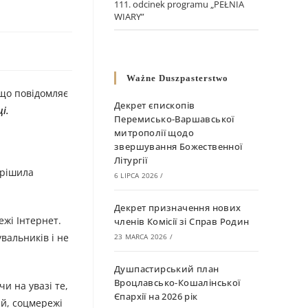
111. odcinek programu „PEŁNIA
WIARY”
Ważne Duszpasterstwo
 що повідомляє
Декрет єпископів
і.
Перемисько-Варшавської
митрополії щодо
звершування Божественної
Літургії
ирішила
6 LIPCA 2026
/
Декрет призначення нових
жі Інтернет.
членів Комісії зі Справ Родин
вальників і не
23 MARCA 2026
/
Душпастирський план
Вроцлавсько-Кошалінської
и на увазі те,
Єпархії на 2026 рік
ій, соцмережі