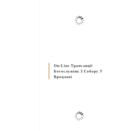
On-Line Трансляції
Богослужінь З Собору У
Вроцлаві