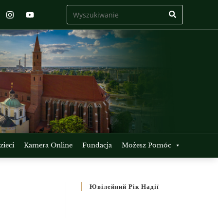
ieci
Kamera Online
Fundacja
Możesz Pomóc
Ювілейний Рік Надії