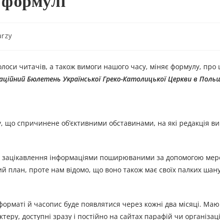
 формулі
arzy
олоси читачів, а також вимоги нашого часу, міняє формулу, про
аційний Бюлетень Української Греко-Католицької Церкви в Польщ
, що спричинене об’єктивними обставинами, на які редакція в
іст зацікавлення інформаціями поширюваними за допомогою мере
ий план, проте нам відомо, що воно також має своїх палких шану
рматі й часопис буде появлятися через кожні два місяці. Маюч
ктеру, доступні зразу і постійно на сайтах парафій чи організац