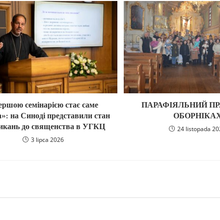
ершою семінарією стає саме
ПАРАФІЯЛЬНИЙ ПР
»: на Синоді представили стан
ОБОРНІКА
икань до священства в УГКЦ
24 listopada 2
3 lipca 2026