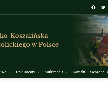
ko-Koszalińska
olickiego w Polsce
stwo
Dokumenty
Multimedia
Kontakt
Ochrona Dz