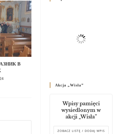
Родин
4 GRUDNIA 2024
/
Декрет владики Володимира
про утворення Комісії до
Справ Молоді та встановленя
складу Катихитичної Комісії
18 PAŹDZIERNIKA 2024
/
Декрет „Проголошення та
АЗНИК В
оприлюднення постанов
Х
Синоду Єпископів УГКЦ,
024
який відбувся у Зарваниці, в
Akcja „Wisła”
днях 2-12 липня 2024 р.”
4 PAŹDZIERNIKA 2024
/
Wpisy pamięci
Декрет єпископів
wysiedlonym w
Перемисько-Варшавської
akcji „Wisła”
Митрополії стосовно
звершування Божественної
літургії
ZOBACZ LISTĘ / DODAJ WPIS