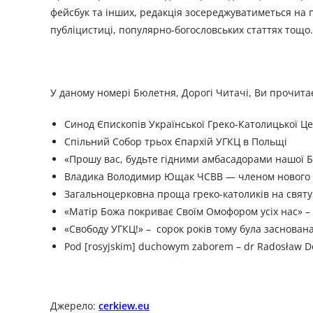
фейсбук та інших, редакція зосереджуватиметься на п
публіцистиці, популярно-богословських статтях тощо.
У даному номері Бюлетня, Дорогі Читачі, Ви прочитає
Синод Єпископів Української Греко-Католицької Ц
Спільний Собор трьох Єпархій УГКЦ в Польщі
«Прошу вас, будьте гідними амбасадорами нашої Б
Владика Володимир Ющак ЧСВВ — членом нового с
Загальноцерковна проща греко-католиків на святу
«Матір Божа покриває Своїм Омофором усіх нас» 
«Свободу УГКЦ!» – сорок років тому була заснована
Pod [rosyjskim] duchowym zaborem – dr Radosław Do
Джерело:
cerkiew.eu