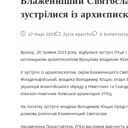
Блаженніший Святосла
зустрілися із архиєпи
27 maja 2023
Życie eparchii
0 Komentarz
Вранці, 26 травня 2023 року, відбулася зустріч Отця 
католицьким архиєпископом Вроцлава владикою Юз
У зустрічі із архиєпископом, окрім Блаженнішого Свя
Філадельфійський, владика Володимир Ющак, єпарх В
українців візантійського обряду у Німеччині та Скан
єпископ-помічник Київської архиєпархії УГКЦ.
На початку зустрічі владика Володимир Ющак предста
розмову розпочав Блаженніший Святослав.
Насамперед Предстоятель УГКЦ висловив вдячність ар