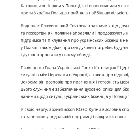
Католицької Церкви у Польщі, які вони виявили у стос
проти України Польща прийняла найбільшу кількість 
Водночас Блаженніший Святослав зазначив, що другим
та пожертви, які поляки направляли і продовжують н
підтримка та піклування про українських біженців 
у Польщі також дбає про їхні духовні потреби, будуч
і духовно зростати у своєму обряді.
Після цього Глава Української Греко-Католицької Цер
ситуацію між Церквами в Україні, а також про відпові
Зокрема він розповів про прагнення і готовність Цер
цього служіння є забезпечення духовної опіки для бі
даними щодо ситуації українських біженців у Польщі 
У свою чергу, архиєпископ Юзеф Купни висловив спо
та запевнив у подальшій підтримці і відкритості як зі