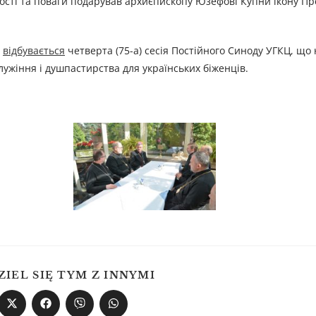
ності та поваги подарував архиєпископу Юзефові Купни ікону Пр
я
відбувається
четверта (75-а) сесія Постійного Синоду УГКЦ, що
ужіння і душпастирства для українських біженців.
ZIEL SIĘ TYM Z INNYMI