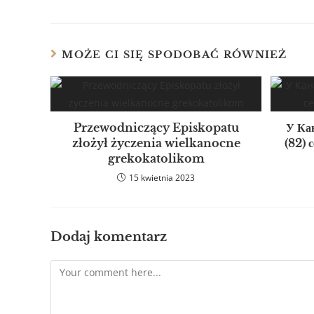
MOŻE CI SIĘ SPODOBAĆ RÓWNIEŻ
Przewodniczący Episkopatu
У Ка
złożył życzenia wielkanocne
(82) 
grekokatolikom
15 kwietnia 2023
Dodaj komentarz