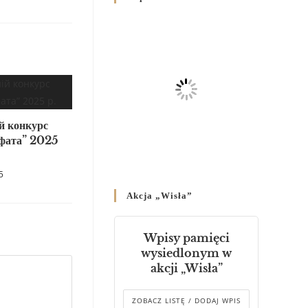
Родин
4 GRUDNIA 2024
/
Декрет владики Володимира
про утворення Комісії до
Справ Молоді та встановленя
складу Катихитичної Комісії
18 PAŹDZIERNIKA 2024
/
й конкурс
афата” 2025
Декрет „Проголошення та
оприлюднення постанов
Синоду Єпископів УГКЦ,
5
який відбувся у Зарваниці, в
Akcja „Wisła”
днях 2-12 липня 2024 р.”
4 PAŹDZIERNIKA 2024
/
Wpisy pamięci
Декрет єпископів
wysiedlonym w
Перемисько-Варшавської
akcji „Wisła”
Митрополії стосовно
звершування Божественної
літургії
ZOBACZ LISTĘ / DODAJ WPIS