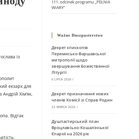
иноду
111. odcinek programu „PEŁNIA
WIARY”
Ważne Duszpasterstwo
Декрет єпископів
Перемисько-Варшавської
ослава із
митрополії щодо
звершування Божественної
Літургії
рополит
6 LIPCA 2026
/
кий екзарх для
 Андрій Хім’як,
Декрет призначення нових
членів Комісії зі Справ Родин
23 MARCA 2026
/
опа. Відтак
Душпастирський план
Вроцлавсько-Кошалінської
Єпархії на 2026 рік
итість