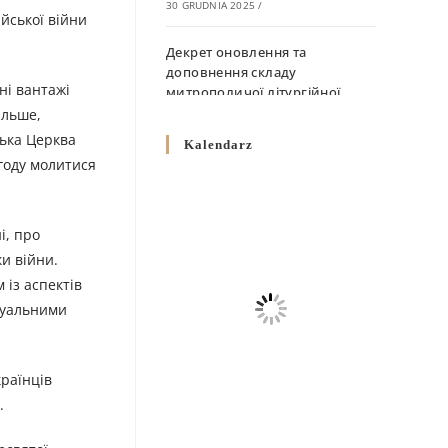
30 GRUDNIA 2025
/
ійської війни
Декрет оновлення та
доповнення складу
ні вантажі
митрополичої літургійної
комісії
ільше,
10 GRUDNIA 2025
/
цька Церква
Kalendarz
агоду молитися
Декрет „Норми щодо
вживання священичих риз у
Перемисько-Варшавській
і, про
Митрополії”
ки війни.
10 GRUDNIA 2025
/
 із аспектів
ктуальними
Декрет про відзначення
Великодня і всіх рухомих
свят за григоріанським
календарем
раїнців
10 GRUDNIA 2025
/
.
Декрет проголошення та