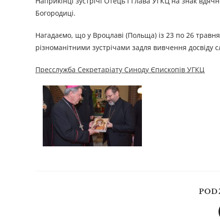
Наприкінці зустрічі Отець і Глава УГКЦ на знак вдяч
Богородиці.
Нагадаємо, що у Вроцлаві (Польща) із 23 по 26 травн
різноманітними зустрічами задля вивчення досвіду сл
Пресслужба Секретаріату Синоду Єпископів УГКЦ
POD