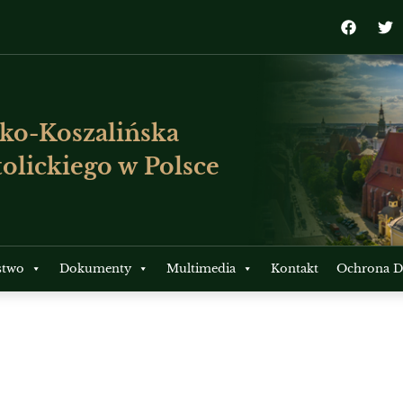
ko-Koszalińska
olickiego w Polsce
stwo
Dokumenty
Multimedia
Kontakt
Ochrona Dz