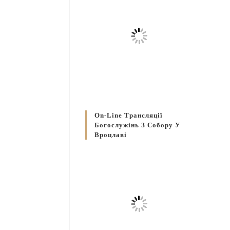
On-Line Трансляції
Богослужінь З Собору У
Вроцлаві