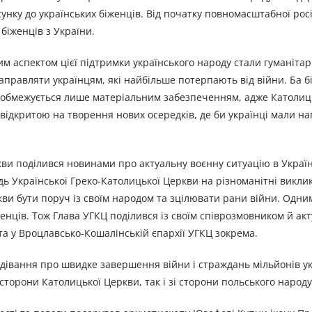
унку до українських біженців. Від початку повномасштабної рос
біженців з України.
 аспектом цієї підтримки українського народу стали гуманітар
аправляти українцям, які найбільше потерпають від війни. Ба б
не обмежується лише матеріальним забезпеченням, адже Католи
и відкритою на творення нових осередків, де би українці мали н
кви поділився новинами про актуальну воєнну ситуацію в Україн
дь Української Греко-Католицької Церкви на різноманітні викли
кви бути поруч із своїм народом та зцілювати рани війни. Одним
женців. Тож Глава УГКЦ поділився із своїм співрозмовником й а
та у Вроцлавсько-Кошалінській єпархії УГКЦ зокрема.
дівання про швидке завершення війни і страждань мільйонів ук
 сторони Католицької Церкви, так і зі сторони польського народу