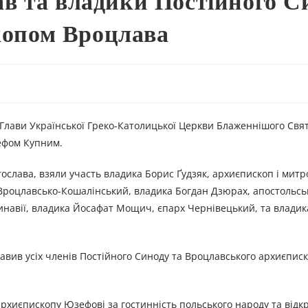
в та владики Постійного С
скопом Вроцлава
y
і Глави Української Греко-Католицької Церкви Блаженнішого Свят
ефом Купним.
тослава, взяли участь владика Борис Ґудзяк, архиєпископ і мит
роцлавсько-Кошалінський, владика Богдан Дзюрах, апостольсь
динавії, владика Йосафат Мощич, єпарх Чернівецький, та владика
вив усіх членів Постійного Синоду та Вроцлавського архиєписк
хиєпископу Юзефові за гостинність польського народу та відкр