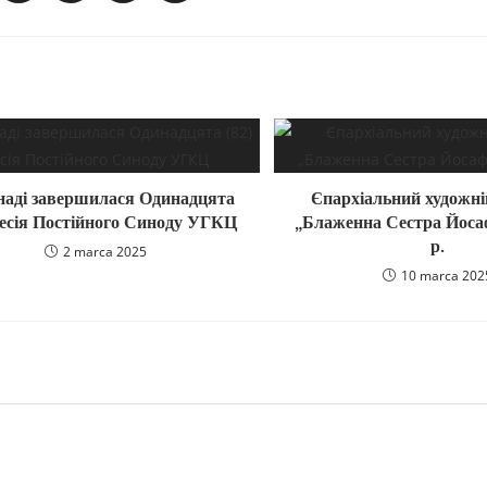
наді завершилася Одинадцята
Єпархіальний художні
сесія Постійного Синоду УГКЦ
„Блаженна Сестра Йос
р.
2 marca 2025
10 marca 202