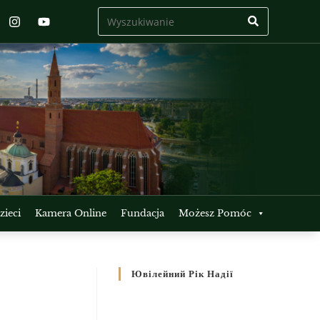
ieci
Kamera Online
Fundacja
Możesz Pomóc
Ювілейний Рік Надії