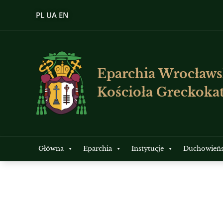
PL
UA
EN
Eparchia Wrocławs
Kościoła Greckokat
Główna
Eparchia
Instytucje
Duchowień