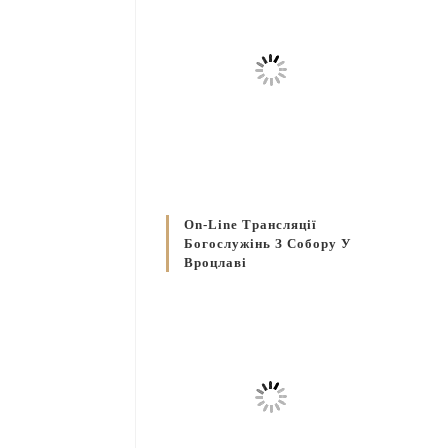
On-Line Трансляції
Богослужінь З Собору У
Вроцлаві