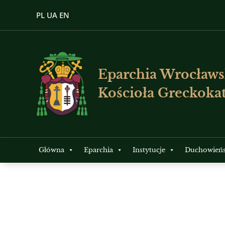
PL
UA
EN
Eparchia Wrocławs
Kościoła Greckokat
Główna
Eparchia
Instytucje
Duchowień