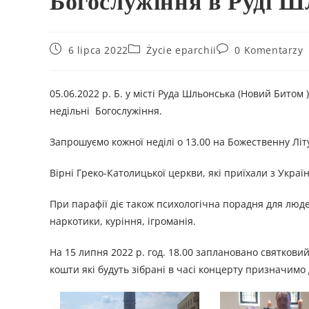
Богослужіння в Руді Ш
6 lipca 2022
Życie eparchii
0 Komentarzy
05.06.2022 р. Б. у місті Руда Шльонська (Новий Битом 
недільні Богослужіння.
Запрошуємо кожної неділі о 13.00 на Божественну Літ
Вірні Греко-Католицької церкви, які приїхали з Укра
При парафії діє також психологічна порадня для людей
наркотики, куріння, ігроманія.
На 15 липня 2022 р. год. 18.00 заплановано святков
кошти які будуть зібрані в часі концерту призначимо 