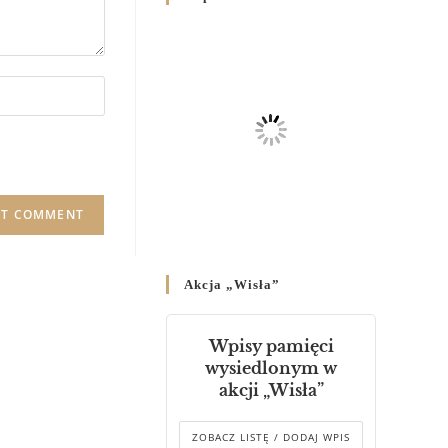
Родин
4 GRUDNIA 2024
/
Декрет владики Володимира
про утворення Комісії до
Справ Молоді та встановленя
складу Катихитичної Комісії
18 PAŹDZIERNIKA 2024
/
Декрет „Проголошення та
оприлюднення постанов
Синоду Єпископів УГКЦ,
який відбувся у Зарваниці, в
Akcja „Wisła”
днях 2-12 липня 2024 р.”
4 PAŹDZIERNIKA 2024
/
Wpisy pamięci
Декрет єпископів
wysiedlonym w
Перемисько-Варшавської
akcji „Wisła”
Митрополії стосовно
звершування Божественної
літургії
ZOBACZ LISTĘ / DODAJ WPIS