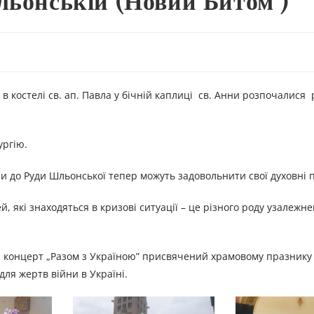
льонській (Новий Битом )
) в костелі св. ап. Павла у бічній каплиці св. Анни розпочалися
ургію.
їни до Руди Шльонської тепер можуть задовольнити свої духовні 
, які знаходяться в кризові ситуації – це різного роду узалежне
ий концерт „Разом з Україною” присвячений храмовому празнику 
для жертв війни в Україні.