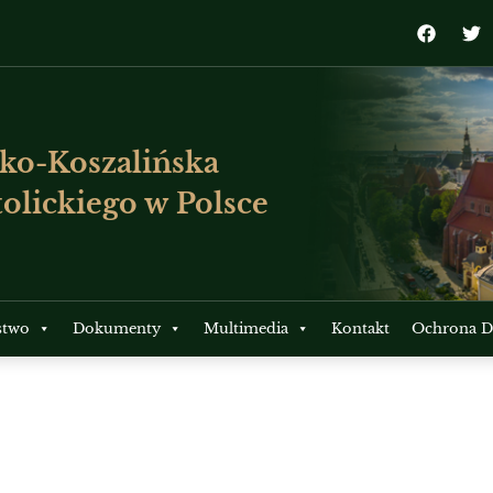
ko-Koszalińska
olickiego w Polsce
stwo
Dokumenty
Multimedia
Kontakt
Ochrona Dz