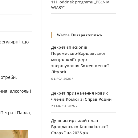
111. odcinek programu „PEŁNIA
WIARY”
Ważne Duszpasterstwo
 регулярні, що
Декрет єпископів
Перемисько-Варшавської
митрополії щодо
звершування Божественної
Літургії
потреби.
6 LIPCA 2026
/
ння: алкоголь і
Декрет призначення нових
членів Комісії зі Справ Родин
23 MARCA 2026
/
Петра і Павла,
Душпастирський план
Вроцлавсько-Кошалінської
Єпархії на 2026 рік