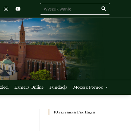
ieci
Kamera Online
Fundacja
Możesz Pomóc
Ювілейний Рік Надії