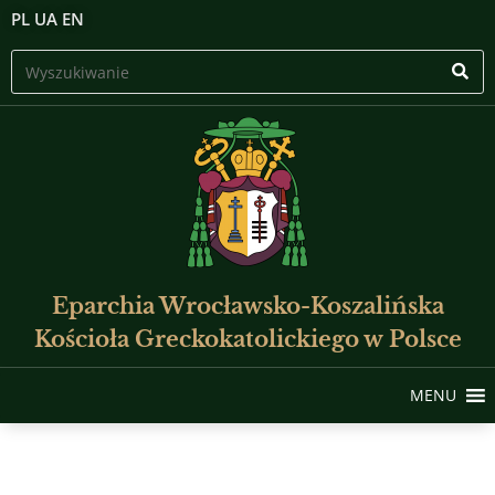
PL
UA
EN
Eparchia Wrocławsko-Koszalińska
Kościoła Greckokatolickiego w Polsce
MENU