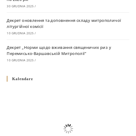
30 GRUDNIA 2025
/
Декрет оновлення та доповнення складу митрополичої
літургійної комісії
10 GRUDNIA 2025
/
Декрет „Норми щодо вживання священичих риз у
Перемисько-Варшавській Митрополії”
10 GRUDNIA 2025
/
Декрет про відзначення Великодня і всіх рухомих свят за
Kalendarz
григоріанським календарем
10 GRUDNIA 2025
/
Декрет проголошення та оприлюдення постанов Синоду
Єпископів УГКЦ як зобов’язуючі на території
Вроцлавсько-Кошалінської Єпархії
5 LISTOPADA 2025
/
Душпастирський план Вроцлавсько-Кошалінської єпархії