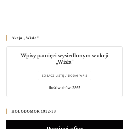
Akcja „Wisła”
Wpisy pamięci wysiedlonym w akcji
„Wisła”
ZOBACZ LISTĘ / DODAJ WPIS
Ilość wpisów: 3865
HOLODOMOR 1932-33