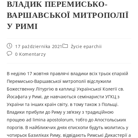
ВЛАДИК ПЕРЕМИСЬКО-
ВАРШАВСЬКОЇ МИТРОПОЛІЇ
У РИМІ
17 października 2021
Życie eparchii
0 Komentarzy
В неділю 17 жовтня правлячі владики всіх трьох єпархій
Перемисько-Варшавської митрополії відслужили
Божественну Літургію в каплиці Української Колегії св.
Йосафата у Римі, де навчаються семінаристи УГКЦ з
України та інших країн світу, в тому також з Польщі.
Владики прибули до Риму у зв’язку з традиційною
прощею ad limina apostolorum, тобто до Апостольських
порогів. В найближчих днях єпископи будуть молитись у
чотирьох Базиліках Риму, відвідають Римські Дикастерії а