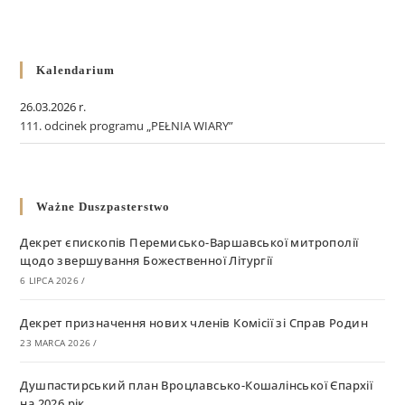
Kalendarium
26.03.2026 r.
111. odcinek programu „PEŁNIA WIARY”
Ważne Duszpasterstwo
Декрет єпископів Перемисько-Варшавської митрополії
щодо звершування Божественної Літургії
6 LIPCA 2026
/
Декрет призначення нових членів Комісії зі Справ Родин
23 MARCA 2026
/
Душпастирський план Вроцлавсько-Кошалінської Єпархії
на 2026 рік