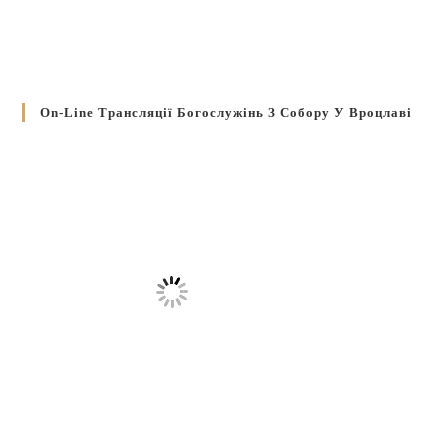
On-Line Трансляції Богослужінь З Собору У Вроцлаві