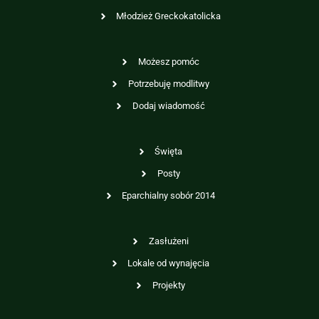
Młodzież Greckokatolicka
Możesz pomóc
Potrzebuję modlitwy
Dodaj wiadomość
Święta
Posty
Eparchialny sobór 2014
Zasłużeni
Lokale od wynajęcia
Projekty