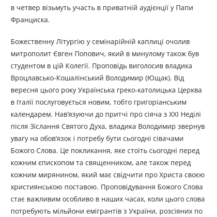
в четвер візьмуть участь в приватній аудієнції у Папи
Франциска.
Божественну Літургію у семінарійній каплиці очолив
митрополит Євген Попович, який в минулому також був
студентом в цій Колегії. Проповідь виголосив владика
Вроцлавсько-Кошалінський Володимир (Ющак). Від
вересня цього року Українська греко-католицька Церква
в Італії послуговується новим, тобто григоріанським
календарем. Нав’язуючи до притчі про сіяча з ХХІ Неділі
після Зіслання Святого Духа, владика Володимир звернув
увагу на обов’язок і потребу бути сьогодні сівачами
Божого Слова. Це покликання, яке стоїть сьогодні перед
кожним єпископом та священником, але також перед
кожним мирянином, який має свідчити про Христа своєю
християнською поставою. Проповідування Божого Слова
стає важливим особливо в наших часах, коли цього слова
потребують мільйони емігрантів з України, розсіяних по