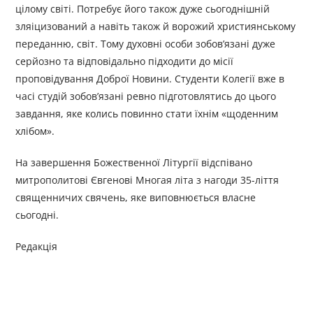
цілому світі. Потребує його також дуже сьогоднішній
зляіцизований а навіть також й ворожий християнському
переданню, світ. Тому духовні особи зобов’язані дуже
серйозно та відповідально підходити до місії
проповідування Доброї Новини. Студенти Колегії вже в
часі студій зобов’язані ревно підготовлятись до цього
завдання, яке колись повинно стати їхнім «щоденним
хлібом».
На завершення Божественної Літургії відспівано
митрополитові Євгенові Многая літа з нагоди 35-ліття
священничих свячень, яке виповнюється власне
сьогодні.
Редакція