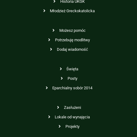
Historia UKGK
Młodzież Greckokatolicka
Możesz pomóc
Potrzebuję modlitwy
Dodaj wiadomość
Święta
Posty
Eparchialny sobór 2014
Zasłużeni
Lokale od wynajęcia
Projekty