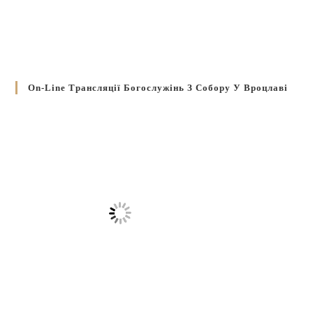
On-Line Трансляції Богослужінь З Собору У Вроцлаві