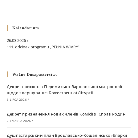
Kalendarium
26.03.2026 r.
111. odcinek programu „PEŁNIA WIARY”
Ważne Duszpasterstwo
Декрет єпископів Перемисько-Варшавської митрополії
щодо звершування Божественної Літургії
6 LIPCA 2026
/
Декрет призначення нових членів Комісії зі Справ Родин
23 MARCA 2026
/
Душпастирський план Вроцлавсько-Кошалінської Єпархії