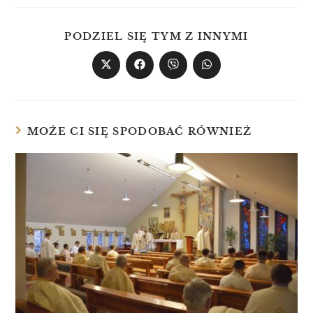
PODZIEL SIĘ TYM Z INNYMI
MOŻE CI SIĘ SPODOBAĆ RÓWNIEŻ