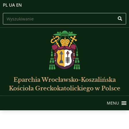
PL
UA
EN
Eparchia Wrocławsko-Koszalińska
Kościoła Greckokatolickiego w Polsce
MENU