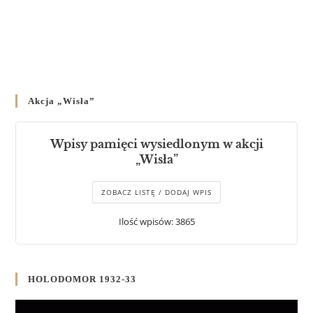
Akcja „Wisła”
Wpisy pamięci wysiedlonym w akcji
„Wisła”
ZOBACZ LISTĘ / DODAJ WPIS
Ilość wpisów: 3865
HOLODOMOR 1932-33