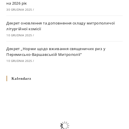
на 2026 рік
30 GRUDNIA 2025
/
Декрет оновлення та доповнення складу митрополичої
літургійної комісії
10 GRUDNIA 2025
/
Декрет „Норми щодо вживання священичих риз у
Перемисько-Варшавській Митрополії”
10 GRUDNIA 2025
/
Декрет про відзначення Великодня і всіх рухомих свят за
Kalendarz
григоріанським календарем
10 GRUDNIA 2025
/
Декрет проголошення та оприлюдення постанов Синоду
Єпископів УГКЦ як зобов’язуючі на території
Вроцлавсько-Кошалінської Єпархії
5 LISTOPADA 2025
/