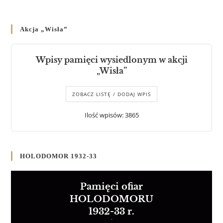
Akcja „Wisła”
Wpisy pamięci wysiedlonym w akcji
„Wisła”
ZOBACZ LISTĘ / DODAJ WPIS
Ilość wpisów: 3865
HOLODOMOR 1932-33
Pamięci ofiar
HOLODOMORU
1932-33 r.