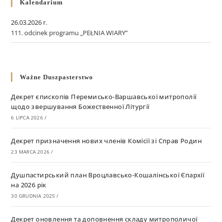
Kalendarium
26.03.2026 r.
111. odcinek programu „PEŁNIA WIARY”
Ważne Duszpasterstwo
Декрет єпископів Перемисько-Варшавської митрополії
щодо звершування Божественної Літургії
6 LIPCA 2026
/
Декрет призначення нових членів Комісії зі Справ Родин
23 MARCA 2026
/
Душпастирський план Вроцлавсько-Кошалінської Єпархії
на 2026 рік
30 GRUDNIA 2025
/
Декрет оновлення та доповнення складу митрополичої