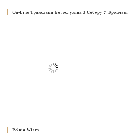
On-Line Трансляції Богослужінь З Собору У Вроцлаві
Pełnia Wiary