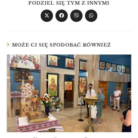
PODZIEL SIĘ TYM Z INNYMI
MOŻE CI SIĘ SPODOBAĆ RÓWNIEŻ