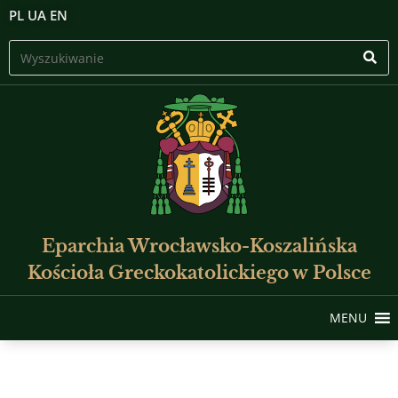
PL
UA
EN
Eparchia Wrocławsko-Koszalińska
Kościoła Greckokatolickiego w Polsce
MENU