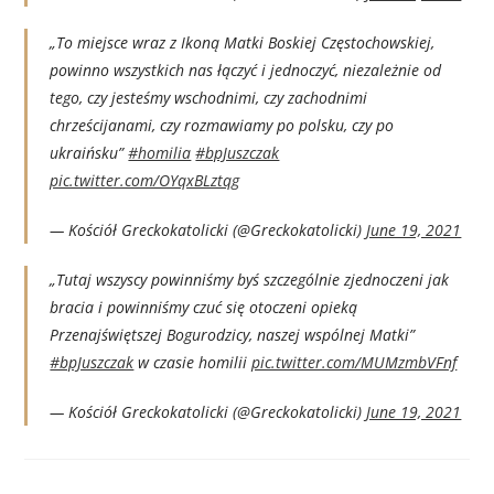
„To miejsce wraz z Ikoną Matki Boskiej Częstochowskiej,
powinno wszystkich nas łączyć i jednoczyć, niezależnie od
tego, czy jesteśmy wschodnimi, czy zachodnimi
chrześcijanami, czy rozmawiamy po polsku, czy po
ukraińsku”
#homilia
#bpJuszczak
pic.twitter.com/OYqxBLztqg
— Kościół Greckokatolicki (@Greckokatolicki)
June 19, 2021
„Tutaj wszyscy powinniśmy byś szczególnie zjednoczeni jak
bracia i powinniśmy czuć się otoczeni opieką
Przenajświętszej Bogurodzicy, naszej wspólnej Matki”
#bpJuszczak
w czasie homilii
pic.twitter.com/MUMzmbVFnf
— Kościół Greckokatolicki (@Greckokatolicki)
June 19, 2021