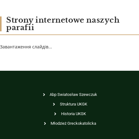
Strony internetowe naszych
parafii
Завантаження слайдів...
Abp Swiatosław Szewczuk
Struktura UKGK
Historia UKGK
Młodzież Greckokatolicka