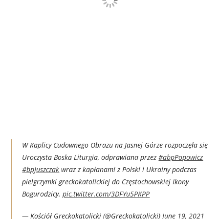
W Kaplicy Cudownego Obrazu na Jasnej Górze rozpoczęła się
Uroczysta Boska Liturgia, odprawiana przez
#abpPopowicz
#bpJuszczak
wraz z kapłanami z Polski i Ukrainy podczas
pielgrzymki greckokatolickiej do Częstochowskiej Ikony
Bogurodzicy.
pic.twitter.com/3DFYu5PKPP
— Kościół Greckokatolicki (@Greckokatolicki)
June 19, 2021