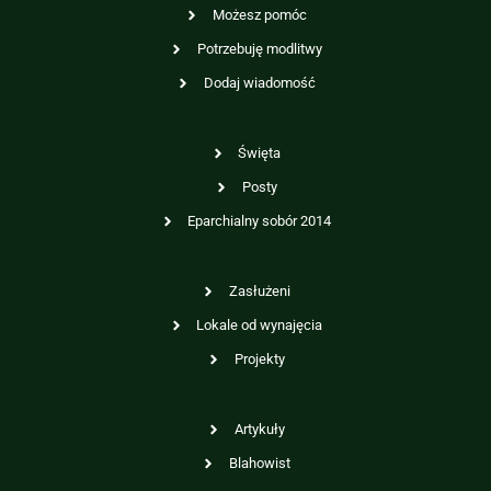
Możesz pomóc
Potrzebuję modlitwy
Dodaj wiadomość
Święta
Posty
Eparchialny sobór 2014
Zasłużeni
Lokale od wynajęcia
Projekty
Artykuły
Blahowist