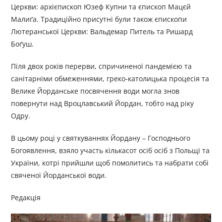
Церкви: архієпископ Юзеф Купни та єпископ Мацєй
Малиґа. Традиційно присутні були також єпископи
Лютеранської Церкви: Вальдемар Питель та Ришард
Боґуш.
Піля двох років перерви, спричиненої пандемією та
санітарніми обмеженнями, греко-католицька процесія та
Велике Йорданське посвячення води могла знов
повернути над Вроцлавський Йордан, тобто над ріку
Одру.
В цьому році у святкуваннях Йордану – Господнього
Богоявлення, взяло участь кількасот осіб осіб з Польщі та
України, котрі прийшли щоб помолитись та набрати собі
свяченої Йорданської води.
Редакція