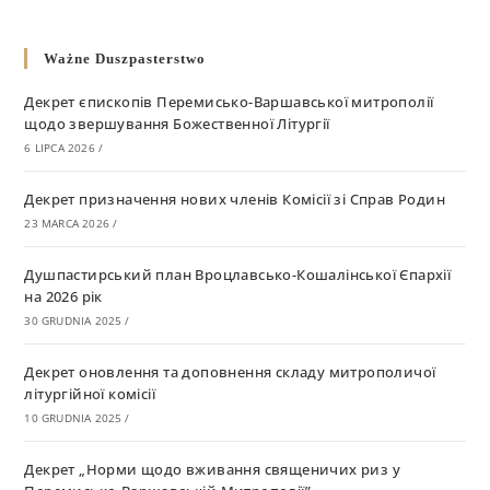
Ważne Duszpasterstwo
Декрет єпископів Перемисько-Варшавської митрополії
щодо звершування Божественної Літургії
6 LIPCA 2026
/
Декрет призначення нових членів Комісії зі Справ Родин
23 MARCA 2026
/
Душпастирський план Вроцлавсько-Кошалінської Єпархії
на 2026 рік
30 GRUDNIA 2025
/
Декрет оновлення та доповнення складу митрополичої
літургійної комісії
10 GRUDNIA 2025
/
Декрет „Норми щодо вживання священичих риз у