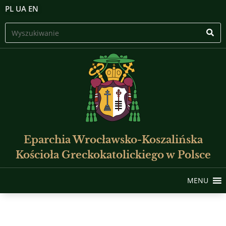
PL
UA
EN
Eparchia Wrocławsko-Koszalińska
Kościoła Greckokatolickiego w Polsce
MENU