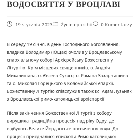
ВОДОСВЯТТЯ У ВРОЦЛАВІ
19 stycznia 2023
Życie eparchii
0 Komentarzy
В середу 19 січня, в день Господнього Богоявлення,
владика Володимир (Ющак) очолив у Вроцлавському
єпархіальному соборі Архієрейську Божественну
Літургію. Крім місцевих священників, о. Андрія
Михалишина, о. Євгена Сухого, о. Романа Захарчишина
та о. Миколая Горецького з Коломийської єпархії,
Божественну Літургію співслужив також кс. Адам Лузьняк
з Вроцлавської римо-католицької архієпархії.
Після закінчення Божественної Літургії з собору
вирушила традиційна процесія над ріку Одру, де
відбулось Велике Йорданське посвячення води. До
процесії приєдналися єпископи Римо-католицької