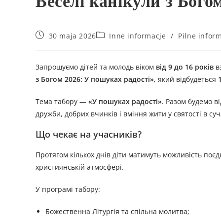
Веселі канікули з Бог
30 maja 2026
Inne informacje
/
Pilne infor
Запрошуємо дітей та молодь віком
від 9 до 16 років
в
з Богом 2026: У пошуках радості»
, який відбудеться
Тема табору —
«У пошуках радості»
. Разом будемо в
дружби, добрих вчинків і вміння жити у святості в суч
Що чекає на учасників?
Протягом кількох днів діти матимуть можливість поєд
християнській атмосфері.
У програмі табору:
Божественна Літургія та спільна молитва;