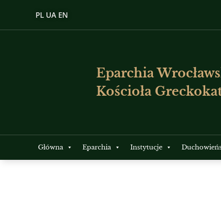
PL
UA
EN
Eparchia Wrocławs
Kościoła Greckokat
Główna
Eparchia
Instytucje
Duchowień