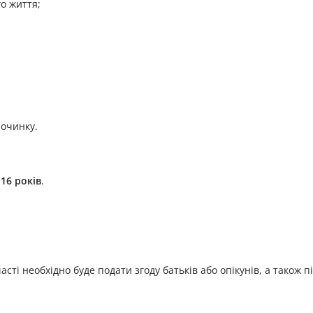
го життя;
починку.
 16 років
.
часті необхідно буде подати згоду батьків або опікунів, а також