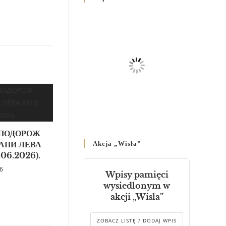
Родин
4 GRUDNIA 2024
/
Декрет владики Володимира
про утворення Комісії до
Справ Молоді та встановленя
складу Катихитичної Комісії
18 PAŹDZIERNIKA 2024
/
Декрет „Проголошення та
оприлюднення постанов
Синоду Єпископів УГКЦ,
 ПОДОРОЖ
який відбувся у Зарваниці, в
АПИ ЛЕВА
Akcja „Wisła”
днях 2-12 липня 2024 р.”
.06.2026).
4 PAŹDZIERNIKA 2024
/
26
Wpisy pamięci
Декрет єпископів
wysiedlonym w
Перемисько-Варшавської
akcji „Wisła”
Митрополії стосовно
звершування Божественної
літургії
ZOBACZ LISTĘ / DODAJ WPIS