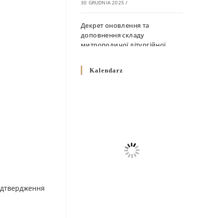
30 GRUDNIA 2025
/
Декрет оновлення та
доповнення складу
митрополичої літургійної
комісії
10 GRUDNIA 2025
/
Kalendarz
Декрет „Норми щодо
вживання священичих риз у
Перемисько-Варшавській
Митрополії”
10 GRUDNIA 2025
/
Декрет про відзначення
Великодня і всіх рухомих
свят за григоріанським
календарем
 підтвердження
10 GRUDNIA 2025
/
Декрет проголошення та