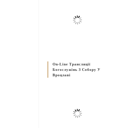
On-Line Трансляції
Богослужінь З Собору У
Вроцлаві