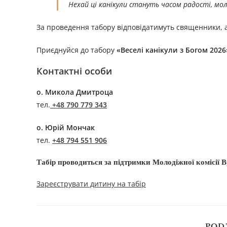
Нехай ці канікули стануть часом радості, мо
За проведення табору відповідатимуть священники, 
Приєднуйся до табору
«Веселі канікули з Богом 2026
Контактні особи
о. Микола Дмитроца
тел.
+48 790 779 343
о. Юрій Мончак
тел.
+48 794 551 906
Табір проводиться за підтримки
Молодіжної комісії 
Зареєструвати дитину на табір
POD