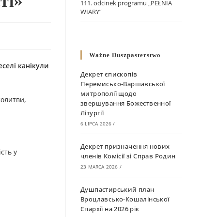
ті»
111. odcinek programu „PEŁNIA
WIARY”
Ważne Duszpasterstwo
еселі канікули
Декрет єпископів
Перемисько-Варшавської
митрополії щодо
молитви,
звершування Божественної
Літургії
6 LIPCA 2026
/
Декрет призначення нових
сть у
членів Комісії зі Справ Родин
23 MARCA 2026
/
Душпастирський план
Вроцлавсько-Кошалінської
Єпархії на 2026 рік