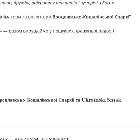
литви, дружби, відкриття талантів і зустрічі з Богом.
аніматори та волонтери
Вроцлавсько-Кошалінської Єпархії
.
»
— разом вирушаймо у пошуках справжньої радості!
Вроцлавсько-Кошалінської Єпархії
та
Ukraiński Smak
.
ZIEL SIĘ TYM Z INNYMI