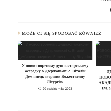
MOŻE CI SIĘ SPODOBAĆ RÓWNIEŻ
У новоствореному душпастирському
осередку в Дзєржоньові о. Віталій
Д
Дем’янець звершив Божественну
НОВО
Літургію.
АКАД
ІМ.
20 października 2023