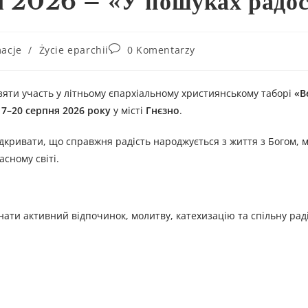
ом 2026 – «У пошуках радос
macje
/
Życie eparchii
0 Komentarzy
зяти участь у літньому єпархіальному християнському таборі
«В
17–20 серпня 2026 року
у місті
Гнєзно
.
ідкривати, що справжня радість народжується з життя з Богом, 
асному світі.
нати активний відпочинок, молитву, катехизацію та спільну раді