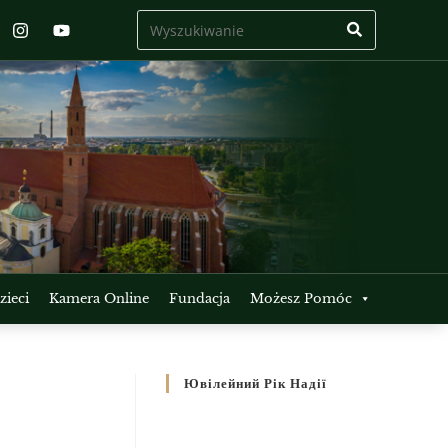
ieci
Kamera Online
Fundacja
Możesz Pomóc
Ювілейний Рік Надії