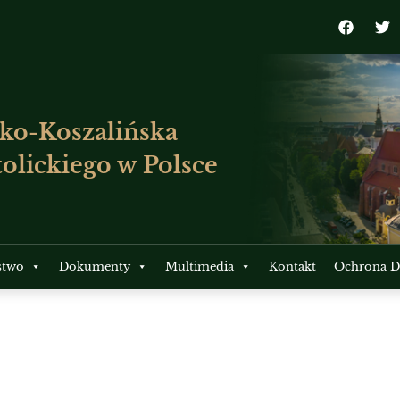
ko-Koszalińska
olickiego w Polsce
stwo
Dokumenty
Multimedia
Kontakt
Ochrona Dz