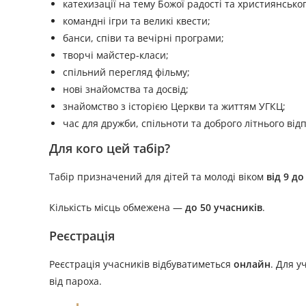
катехизації на тему Божої радості та християнсько
командні ігри та великі квести;
банси, співи та вечірні програми;
творчі майстер-класи;
спільний перегляд фільму;
нові знайомства та досвід;
знайомство з історією Церкви та життям УГКЦ;
час для дружби, спільноти та доброго літнього від
Для кого цей табір?
Табір призначений для дітей та молоді віком
від 9 до
Кількість місць обмежена —
до 50 учасників
.
Реєстрація
Реєстрація учасників відбуватиметься
онлайн
. Для у
від пароха.