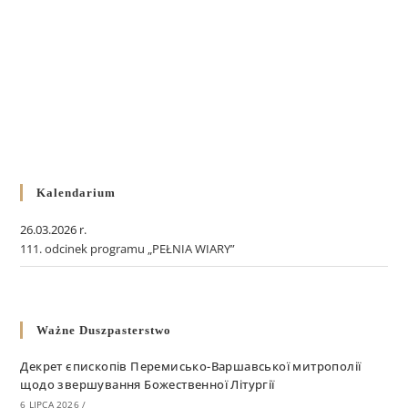
Kalendarium
26.03.2026 r.
111. odcinek programu „PEŁNIA WIARY”
Ważne Duszpasterstwo
Декрет єпископів Перемисько-Варшавської митрополії
щодо звершування Божественної Літургії
6 LIPCA 2026
/