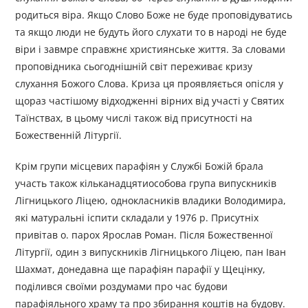
родиться віра. Якщо Слово Боже не буде проповідуватись
та якщо люди не будуть його слухати то в народі не буде
віри і завмре справжнє християнське життя. За словами
проповідника сьогоднішній світ переживає кризу
слухання Божого Слова. Криза ця проявляється опісля у
щораз частішому відходженні вірних від участі у Святих
Таїнствах, в цьому числі також від присутності на
Божественній Літургії.
Крім групи місцевих парафіян у Службі Божій брала
участь також кільканадцятиособова група випускників
Лігницького Ліцею, однокласників владики Володимира,
які матуральні іспити складали у 1976 р. Присутніх
привітав о. парох Ярослав Роман. Після Божественної
Літургії, один з випускників Лігницького Ліцею, пан Іван
Шахмат, донедавна ще парафіян парафії у Щецінку,
поділився своїми роздумами про час будови
парафіяльного храму та про збирання коштів на будову.