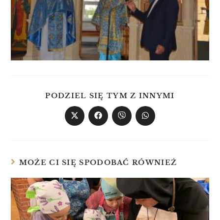
PODZIEL SIĘ TYM Z INNYMI
MOŻE CI SIĘ SPODOBAĆ RÓWNIEŻ