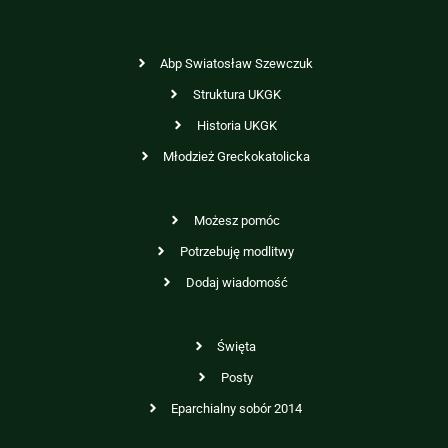
Abp Swiatosław Szewczuk
Struktura UKGK
Historia UKGK
Młodzież Greckokatolicka
Możesz pomóc
Potrzebuję modlitwy
Dodaj wiadomość
Święta
Posty
Eparchialny sobór 2014