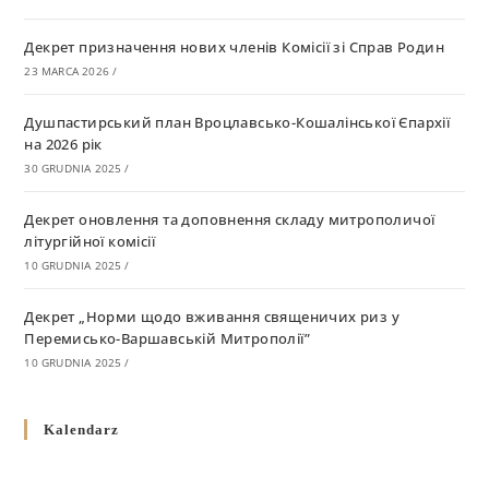
Декрет призначення нових членів Комісії зі Справ Родин
23 MARCA 2026
/
Душпастирський план Вроцлавсько-Кошалінської Єпархії
на 2026 рік
30 GRUDNIA 2025
/
Декрет оновлення та доповнення складу митрополичої
літургійної комісії
10 GRUDNIA 2025
/
Декрет „Норми щодо вживання священичих риз у
Перемисько-Варшавській Митрополії”
10 GRUDNIA 2025
/
Декрет про відзначення Великодня і всіх рухомих свят за
Kalendarz
григоріанським календарем
10 GRUDNIA 2025
/