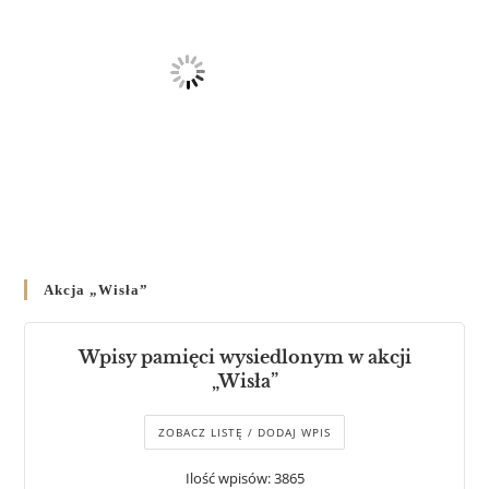
Akcja „Wisła”
Wpisy pamięci wysiedlonym w akcji
„Wisła”
ZOBACZ LISTĘ / DODAJ WPIS
Ilość wpisów: 3865