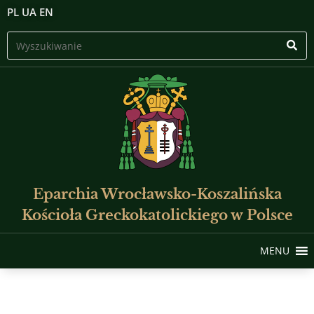
PL
UA
EN
Eparchia Wrocławsko-Koszalińska
Kościoła Greckokatolickiego w Polsce
MENU