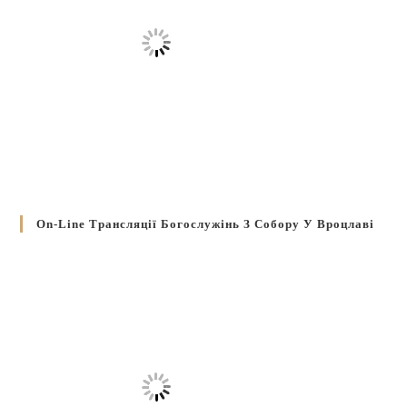
On-Line Трансляції Богослужінь З Собору У Вроцлаві