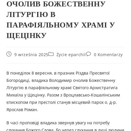
ОЧОЛИВ БОЖЕСТВЕННУ
ЛІТУРГІЮ В
ПАРАФІЯЛЬНОМУ ХРАМІ У
ЩЕЦІНКУ
9 września 2025
Życie eparchii
0 Komentarzy
В понеділок 8 вересня, в празник Різдва Пресвятої
Богородиці, владика Володимир очолив Божественну
Літургію в парафіяльному храмі Святого Архистратига
Михаїла у Щецінку. Разом з Вроцлавсько-Кошалінським
єпископом при престолі станув місцевий парох о. д-р.
Ярослав Роман.
В часі проповіді владика звернув увагу на потребу
слухання Божого Слова, бо через слухання в душі людини