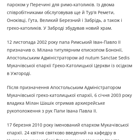
парохом у Перечині для римо-католиків. Із двома
співробітниками обслуговував ще й Тур’я Ремети,
Оноківці, Гута, Великий Березний і Забрідь, а також і
греко-католиків. У Заброді збудував новий храм.
12 листопада 2002 року папа Римський Іван-Павло II
призначив о. Мілана титулярним єпископом Бононії,
Апостольським Адміністратором ad nutum Sanctae Sedis
Мукачівської єпархії Греко-Католицької Церкви із осідком
в Ужгороді.
Після призначення Апостольським Адміністратором
Мукачівської греко-католицької єпархії, 6 січня 2003 року
владика Мілан Шашік отримав архиєрейське
рукоположення з рук Папи Івана Павла ІІ.
17 березня 2010 року іменований єпархом Мукачівської
єпархії. 24 квітня святково введений на кафедру в