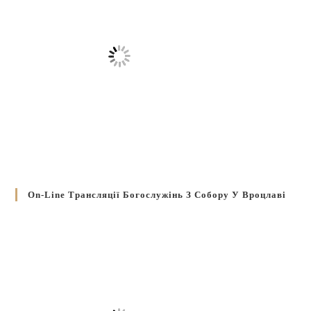
On-Line Трансляції Богослужінь З Собору У Вроцлаві