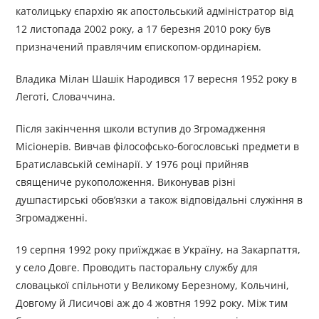
католицьку єпархію як апостольський адміністратор від
12 листопада 2002 року, а 17 березня 2010 року був
призначений правлячим єпископом-ординарієм.
Владика Мілан Шашік Народився 17 вересня 1952 року в
Леготі, Словаччина.
Після закінчення школи вступив до Згромадження
Місіонерів. Вивчав філософсько-богословські предмети в
Братиславській семінарії. У 1976 році прийняв
священиче рукоположення. Виконував різні
душпастирські обов’язки а також відповідальні служіння в
Згромадженні.
19 серпня 1992 року приїжджає в Україну, на Закарпаття,
у село Довге. Проводить пасторальну службу для
словацької спільноти у Великому Березному, Кольчині,
Довгому й Лисичові аж до 4 жовтня 1992 року. Між тим