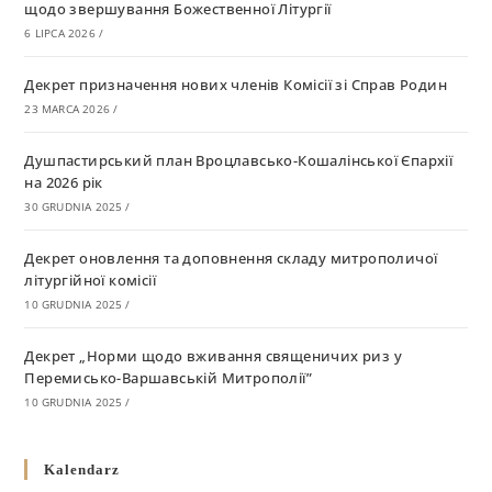
щодо звершування Божественної Літургії
6 LIPCA 2026
/
Декрет призначення нових членів Комісії зі Справ Родин
23 MARCA 2026
/
Душпастирський план Вроцлавсько-Кошалінської Єпархії
на 2026 рік
30 GRUDNIA 2025
/
Декрет оновлення та доповнення складу митрополичої
літургійної комісії
10 GRUDNIA 2025
/
Декрет „Норми щодо вживання священичих риз у
Перемисько-Варшавській Митрополії”
10 GRUDNIA 2025
/
Декрет про відзначення Великодня і всіх рухомих свят за
Kalendarz
григоріанським календарем