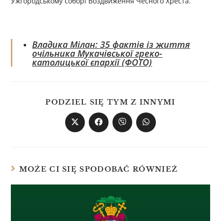
Ужгородському соборі Воздвиження Чесного Хреста.
Владика Мілан: 35 фактів із життя
очільника Мукачівської греко-
католицької єпархії (ФОТО)
PODZIEL SIĘ TYM Z INNYMI
MOŻE CI SIĘ SPODOBAĆ RÓWNIEŻ