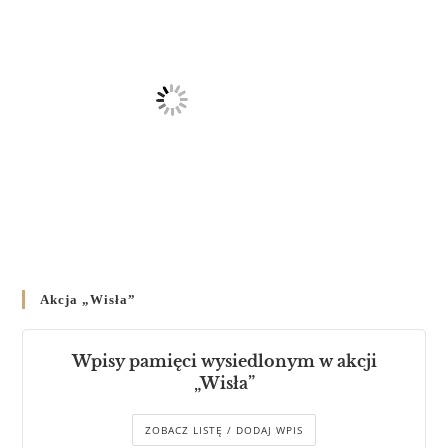
Akcja „Wisła”
Wpisy pamięci wysiedlonym w akcji
„Wisła”
ZOBACZ LISTĘ / DODAJ WPIS