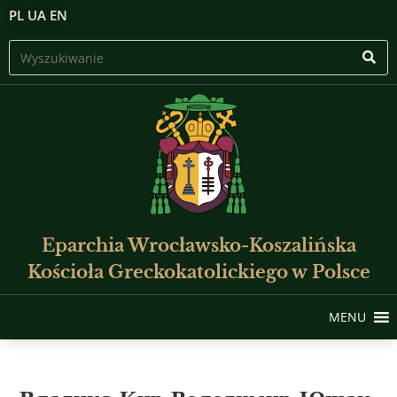
PL
UA
EN
Eparchia Wrocławsko-Koszalińska
Kościoła Greckokatolickiego w Polsce
MENU