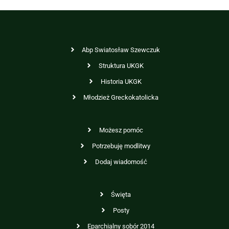
Abp Swiatosław Szewczuk
Struktura UKGK
Historia UKGK
Młodzież Greckokatolicka
Możesz pomóc
Potrzebuję modlitwy
Dodaj wiadomość
Święta
Posty
Eparchialny sobór 2014