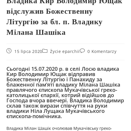
Владика Кир Володимир Ющак
відслужив Божественну
Літургію за бл. п. Владику
Мілана Шашіка
15 lipca 2020
Życie eparchii
0 Komentarzy
Сьогодні 15.07.2020 р. в селі Лосю владика
Кир Володимир Ющак відправив
Божественну Літургію і Панахиду за
блаженної пам’яті владику Мілана Шашіка
правлячого єпископа Мукачівської греко-
католицької єпархії, котрий відійшов до
Господа вчора ввечері. Владика Володимир
склав також вирази співчуття на руки
владики Ніла Лущака Мукачівського
єпископа-помічника.
Владика Мілан Шашік очолював Мукачівську греко-