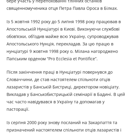
бере участь у перепохованні тлінних останків
священномученика отця Петра Павла Ороса в Білках.
Із 5 жовтня 1992 року до 5 липня 1998 року працював в
Апостольській Нунціатурі в Києві. Виконуючи службові
обов’язки, об’їздив майже всю Україну, супроводжував
Апостольського Нунція, перекладав. За цю працю в
нунціатурі 9 жовтня 1998 року о. Мілана нагороджено
Папським орденом “Pro Ecclesia et Pontifice”.
Після закінчення праці в Нунціатурі повернувся до
Словаччини, де став настоятелем спільноти отців
лазаристів у Банській Бистриці, директором новіціату.
Викладав у Банськобистрицькій семінарії в Бадині. В цей
час часто навідувався в Україну та допомагав у
пасторації.
Із серпня 2000 року знову посланий на Закарпаття та
призначений настоятелем спільноти отців лазаристів і