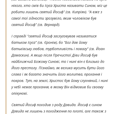
нікого, хто смів би Ісуса Христа називати Сином, міг це
робити лишень святий Йосиф” (св. Кипріян). “А вже з
самої тої гідности зрозуміло, яким чоловіком був
святий Йосиф” (св. Вернард).
І справді “святий Йосиф заслуговував називатися
батьком Ісуса” (св. Єронім), бо “Бог дав йому
батьківську любов, турботливість і повагу” (св. Йоан
Дамаскин). А якщо після Пречистої Діви Йосиф був
найближчий Божому Синові, то і нині він є близько до
Його престолу. Пізнаймо, як велика мусить бути його
слава і як багато значить його молитва, прохання і
покров. Тут, на землі, Христос був йому слухняний, і нині
у небі немає прохання, в якому Він відмовив би своєму
опікунові.
Святий Йосиф походив з роду Давида. Йосиф є сином
Давида не лишень з походження по плоті, але також з