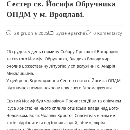
Сестер св. Йосифа Обручника
ОПДМ у м. Вроцлаві.
29 grudnia 2025
Życie eparchii
0 Komentarzy
26 грудня, у день спомину Собору Пресвятої Богородиці
та святого Йосифа Обручника, Владика Володимир
очолив Божественну Літургію у співслужінні о. Андрія
Михалишина.
У цей день Згромадження Сестер святого Йосифа ОПДМ
відзначає спомин покровителя свого Згромадження.
Святий Йосиф був чоловіком Пречистої Діви та опікуном
Ісуса Христа; на нього сплила отцівська влада над Бого-
Чоловіком. Бо як Чоловік Христос Спаситель нічим не
хотів відрізнятися від інших людей, нічим, окрім
святости. Він корився владі Матері та опікуна, якого, за