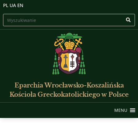
PL
UA
EN
Eparchia Wrocławsko-Koszalińska
Kościoła Greckokatolickiego w Polsce
MENU