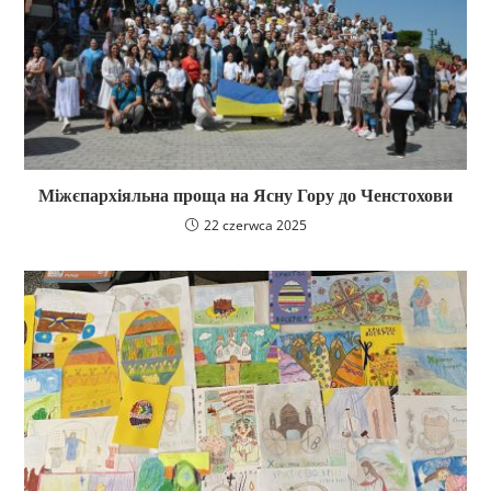
Міжєпархіяльна проща на Ясну Гору до Ченстохови
22 czerwca 2025