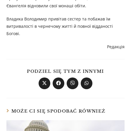
Євангелія відновили свої монаші обіти.
Владика Володимир привітав сестер та побажав їм
витривалості в чернечому житті й повної відданості
Богові.
Редакція
PODZIEL SIĘ TYM Z INNYMI
MOŻE CI SIĘ SPODOBAĆ RÓWNIEŻ