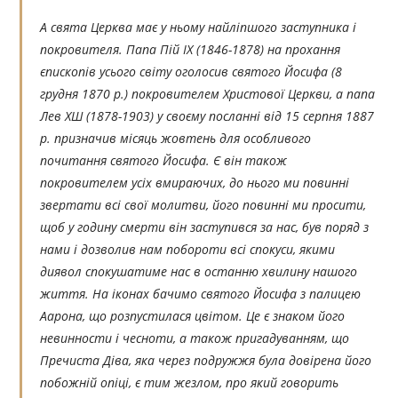
А свята Церква має у ньому найліпшого заступника і
покровителя. Папа Пій IX (1846-1878) на прохання
єпископів усього світу оголосив святого Йосифа (8
грудня 1870 р.) покровителем Христової Церкви, а папа
Лев ХШ (1878-1903) у своєму посланні від 15 серпня 1887
р. призначив місяць жовтень для особливого
почитання святого Йосифа. Є він також
покровителем усіх вмираючих, до нього ми повинні
звертати всі свої молитви, його повинні ми просити,
щоб у годину смерти він заступився за нас, був поряд з
нами і дозволив нам побороти всі спокуси, якими
диявол спокушатиме нас в останню хвилину нашого
життя. На іконах бачимо святого Йосифа з палицею
Аарона, що розпустилася цвітом. Це є знаком його
невинности і чесноти, а також пригадуванням, що
Пречиста Діва, яка через подружжя була довірена його
побожній опіці, є тим жезлом, про який говорить