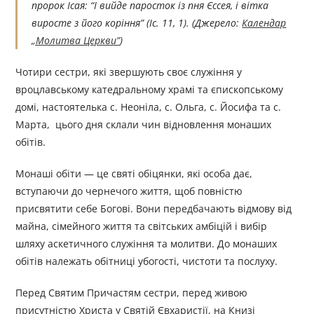
пророк Ісая: “І вийде паросток із пня Єссея, і вітка
виросте з його коріння” (Іс. 11, 1). (Джерело:
Календар
„Молитва Церкви”
)
Чотири сестри, які звершують своє служіння у
вроцлавському катедральному храмі та єпископському
домі, настоятелька с. Неоніла, с. Ольга, с. Йосифа та с.
Марта, цього дня склали чин відновлення монаших
обітів.
Монаші обіти — це святі обіцянки, які особа дає,
вступаючи до чернечого життя, щоб повністю
присвятити себе Богові. Вони передбачають відмову від
майна, сімейного життя та світських амбіцій і вибір
шляху аскетичного служіння та молитви. До монаших
обітів належать обітниці убогості, чистоти та послуху.
Перед Святим Причастям сестри, перед живою
присутністю Христа у Святій Євхаристії, на Книзі