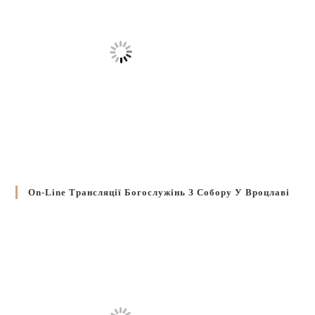
On-Line Трансляції Богослужінь З Собору У Вроцлаві