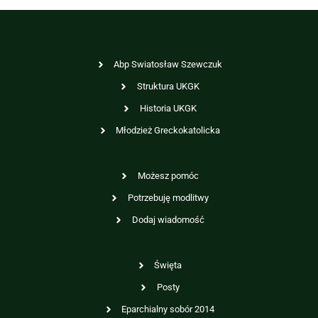
Abp Swiatosław Szewczuk
Struktura UKGK
Historia UKGK
Młodzież Greckokatolicka
Możesz pomóc
Potrzebuję modlitwy
Dodaj wiadomość
Święta
Posty
Eparchialny sobór 2014