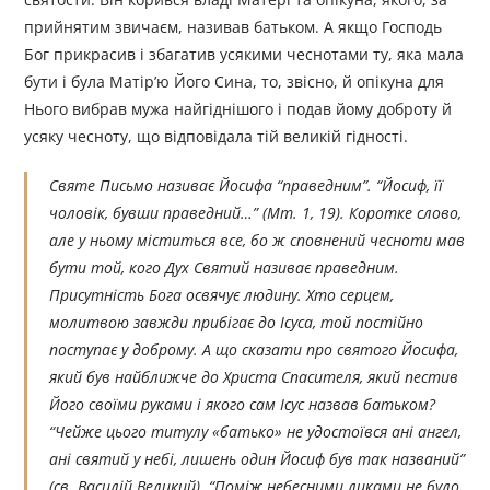
прийнятим звичаєм, називав батьком. А якщо Господь
Бог прикрасив і збагатив усякими чеснотами ту, яка мала
бути і була Матір’ю Його Сина, то, звісно, й опікуна для
Нього вибрав мужа найгіднішого і подав йому доброту й
усяку чесноту, що відповідала тій великій гідності.
Святе Письмо називає Йосифа “праведним”. “Йосиф, її
чоловік, бувши праведний…” (Мт. 1, 19). Коротке слово,
але у ньому міститься все, бо ж сповнений чесноти мав
бути той, кого Дух Святий називає праведним.
Присутність Бога освячує людину. Хто серцем,
молитвою завжди прибігає до Ісуса, той постійно
поступає у доброму. А що сказати про святого Йосифа,
який був найближче до Христа Спасителя, який пестив
Його своїми руками і якого сам Ісус назвав батьком?
“Чейже цього титулу «батько» не удостоївся ані ангел,
ані святий у небі, лишень один Йосиф був так названий”
(св. Василій Великий). “Поміж небесними ликами не було