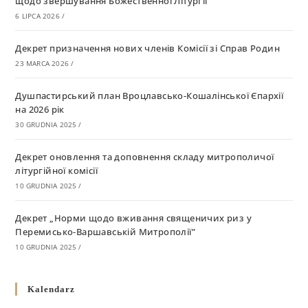
щодо звершування Божественної Літургії
6 LIPCA 2026
/
Декрет призначення нових членів Комісії зі Справ Родин
23 MARCA 2026
/
Душпастирський план Вроцлавсько-Кошалінської Єпархії
на 2026 рік
30 GRUDNIA 2025
/
Декрет оновлення та доповнення складу митрополичої
літургійної комісії
10 GRUDNIA 2025
/
Декрет „Норми щодо вживання священичих риз у
Перемисько-Варшавській Митрополії”
10 GRUDNIA 2025
/
Декрет про відзначення Великодня і всіх рухомих свят за
Kalendarz
григоріанським календарем