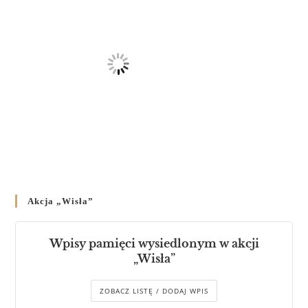
Akcja „Wisła”
Wpisy pamięci wysiedlonym w akcji
„Wisła”
ZOBACZ LISTĘ / DODAJ WPIS