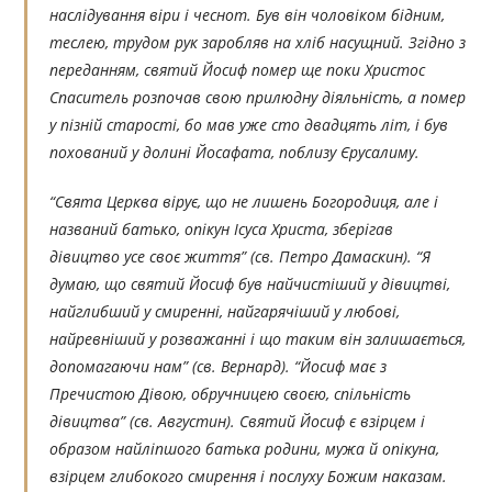
наслідування віри і чеснот. Був він чоловіком бідним,
теслею, трудом рук заробляв на хліб насущний. Згідно з
переданням, святий Йосиф помер ще поки Христос
Спаситель розпочав свою прилюдну діяльність, а помер
у пізній старості, бо мав уже сто двадцять літ, і був
похований у долині Йосафата, поблизу Єрусалиму.
“Свята Церква вірує, що не лишень Богородиця, але і
названий батько, опікун Ісуса Христа, зберігав
дівицтво усе своє життя” (св. Петро Дамаскин). “Я
думаю, що святий Йосиф був найчистіший у дівицтві,
найглибший у смиренні, найгарячіший у любові,
найревніший у розважанні і що таким він залишається,
допомагаючи нам” (св. Вернард). “Йосиф має з
Пречистою Дівою, обручницею своєю, спільність
дівицтва” (св. Августин). Святий Йосиф є взірцем і
образом найліпшого батька родини, мужа й опікуна,
взірцем глибокого смирення і послуху Божим наказам.