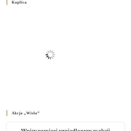
Kaplica
на публічних богослужіннях
23 LUTEGO 2024
/
Akcja „Wisła”
Wpisy pamięci wysiedlonym w akcji