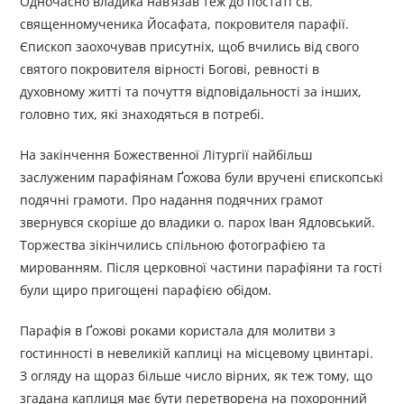
Одночасно владика нав’язав теж до постаті св.
священномученика Йосафата, покровителя парафії.
Єпископ заохочував присутніх, щоб вчились від свого
святого покровителя вірності Богові, ревності в
духовному житті та почуття відповідальності за інших,
головно тих, які знаходяться в потребі.
На закінчення Божественної Літургії найбільш
заслуженим парафіянам Ґожова були вручені єпископські
подячні грамоти. Про надання подячних грамот
звернувся скоріше до владики о. парох Іван Ядловський.
Торжества зікінчились спільною фотографією та
мированням. Після церковної частини парафіяни та гості
були щиро пригощені парафією обідом.
Парафія в Ґожові роками користала для молитви з
гостинності в невеликій каплиці на місцевому цвинтарі.
З огляду на щораз більше число вірних, як теж тому, що
згадана каплиця має бути перетворена на похоронний