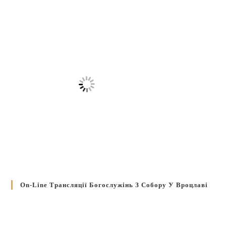
On-Line Трансляції Богослужінь З Собору У Вроцлаві