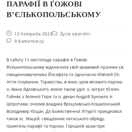
ПАРАФІЇ В ҐОЖОВІ
В’ЄЛЬКОПОЛЬСЬКОМУ
12 listopada 2023
Życie eparchii
0 Komentarzy
В суботу 11 листопада парафія в Ґожові
В’єлькопольському відзначила свій храмовий празник св.
священномученика Йосафата та одночасно Ювілей 55-
ліття існування. Торжества, в яких, крім місевого пароха
о. Івана Ядловського, взяли також уділ: о. мітрат Юліян
Гойняк з Зеленої Гори та о. декан Андрій Бунзило зі
Шпротави, очолив владика Вроцлавсько-Кошалінський
Володимир Ющак. До Божественної Літургії приєднався
також кс. Мацєй, священник латнського обряду,
приятель парафії та пароха. Горішній храм при