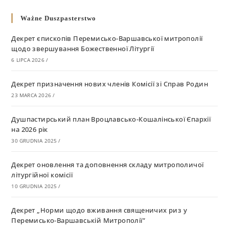
Ważne Duszpasterstwo
Декрет єпископів Перемисько-Варшавської митрополії
щодо звершування Божественної Літургії
6 LIPCA 2026
/
Декрет призначення нових членів Комісії зі Справ Родин
23 MARCA 2026
/
Душпастирський план Вроцлавсько-Кошалінської Єпархії
на 2026 рік
30 GRUDNIA 2025
/
Декрет оновлення та доповнення складу митрополичої
літургійної комісії
10 GRUDNIA 2025
/
Декрет „Норми щодо вживання священичих риз у
Перемисько-Варшавській Митрополії”