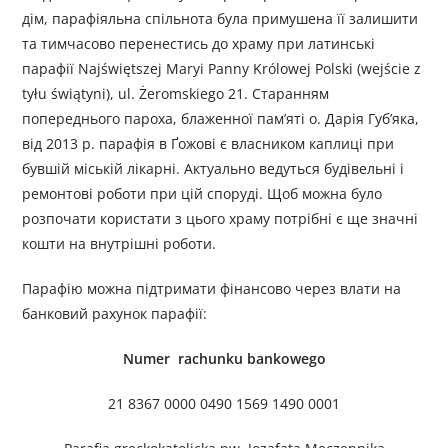
дім, парафіяльна спільнота була примушена її залишити
та тимчасово перенестись до храму при латинські
парафії Najświętszej Maryi Panny Królowej Polski (wejście z
tyłu świątyni), ul. Żeromskiego 21. Старанням
попереднього пароха, блаженної пам’яті о. Дарія Губ’яка,
від 2013 р. парафія в Ґожові є власником каплиці при
бувшій міській лікарні. Актуально ведуться будівельні і
ремонтові роботи при цій споруді. Щоб можна було
розпочати користати з цього храму потрібні є ще значні
кошти на внутрішні роботи.
Парафію можна підтримати фінансово через влати на
банковий рахунок парафії:
Numer rachunku bankowego
21 8367 0000 0490 1569 1490 0001