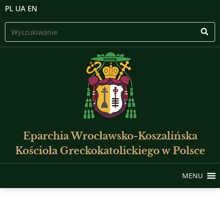
PL
UA
EN
Eparchia Wrocławsko-Koszalińska
Kościoła Greckokatolickiego w Polsce
MENU