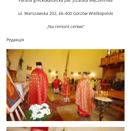
Parafia greckokatolicka pw. Jozafata Męczennika
ul. Warszawska 202, 66-400 Gorzów Wielkopolski
„Na remont cerkwi”
Редакція