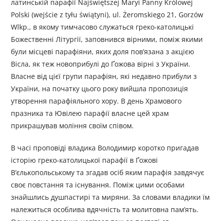
латинській парафії Najświętszej Maryi Panny Królowej
Polski (wejście z tyłu świątyni), ul. Żeromskiego 21, Gorzów
Wlkp., в якому тимчасово служаться греко-католицькі
Божественні Літургії, заповнився вірними, поміж якими
були місцеві парафіяни, яких доля пов’язана з акцією
Вісла, як теж новоприбулі до Ґожова вірні з України.
Власне від цієї групи парафіян, які недавно прибули з
України, на початку цього року вийшла пропозиція
утворення парафіяльного хору. В день Храмового
празника та Ювілею парафії власне цей храм
прикрашував моління своїм співом.
В часі проповіді владика Володимир коротко пригадав
історію греко-католицької парафії в Ґожові
В’єлькопольському та згадав осіб яким парафія завдячує
своє повстання та існування. Поміж цими особами
знайшлись душпастирі та миряни. За словами владики їм
належиться особлива вдячність та молитовна пам’ять.