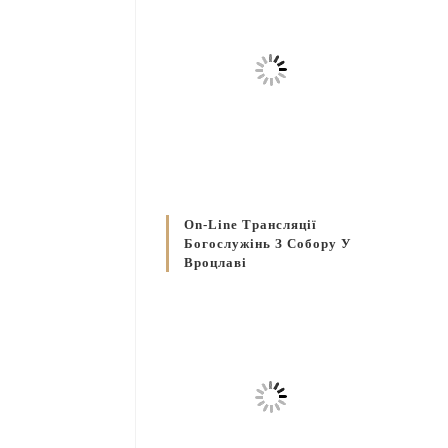
On-Line Трансляції
Богослужінь З Собору У
Вроцлаві