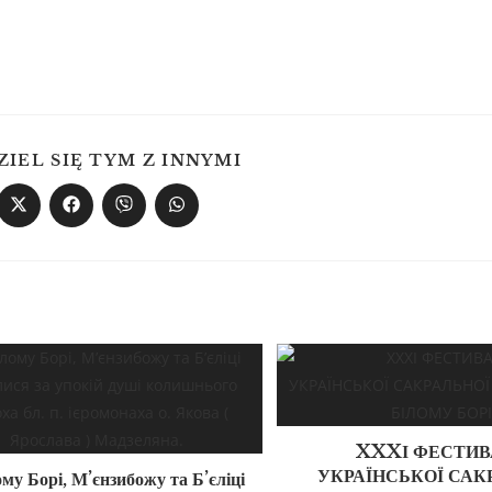
ZIEL SIĘ TYM Z INNYMI
XXXІ ФЕСТИВ
УКРАЇНСЬКОЇ САК
му Борі, М’єнзибожу та Б’єліці