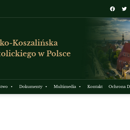
ko-Koszalińska
olickiego w Polsce
stwo
Dokumenty
Multimedia
Kontakt
Ochrona Dz