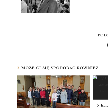
POD
MOŻE CI SIĘ SPODOBAĆ RÓWNIEŻ
У Біло