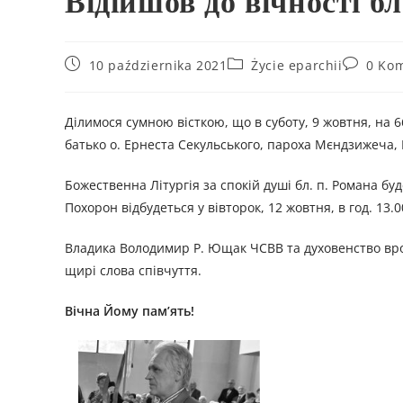
Відійшов до вічності б
10 października 2021
Życie eparchii
0 Ko
Ділимося сумною вісткою, що в суботу, 9 жовтня, на 6
батько о. Ернеста Секульського, пароха Мєндзижеча,
Божественна Літургія за спокій душі бл. п. Романа буд
Похорон відбудеться у вівторок, 12 жовтня, в год. 13.
Владика Володимир Р. Ющак ЧСВВ та духовенство вроц
щирі слова співчуття.
Вічна Йому пам’ять!