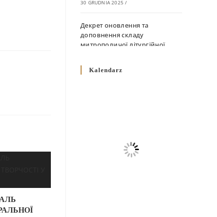
30 GRUDNIA 2025
/
Декрет оновлення та
доповнення складу
митрополичої літургійної
комісії
10 GRUDNIA 2025
/
Kalendarz
Декрет „Норми щодо
вживання священичих риз у
Перемисько-Варшавській
Митрополії”
10 GRUDNIA 2025
/
Декрет про відзначення
Великодня і всіх рухомих
свят за григоріанським
календарем
10 GRUDNIA 2025
/
АЛЬ
РАЛЬНОЇ
Декрет проголошення та