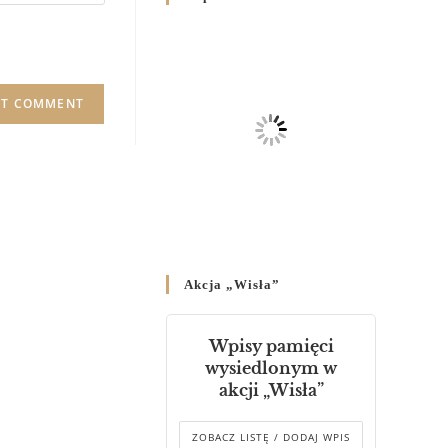
Родин
4 GRUDNIA 2024
/
Декрет владики Володимира
про утворення Комісії до
Справ Молоді та встановленя
складу Катихитичної Комісії
18 PAŹDZIERNIKA 2024
/
Декрет „Проголошення та
оприлюднення постанов
Синоду Єпископів УГКЦ,
який відбувся у Зарваниці, в
Akcja „Wisła”
днях 2-12 липня 2024 р.”
4 PAŹDZIERNIKA 2024
/
Wpisy pamięci
Декрет єпископів
wysiedlonym w
Перемисько-Варшавської
akcji „Wisła”
Митрополії стосовно
звершування Божественної
літургії
ZOBACZ LISTĘ / DODAJ WPIS