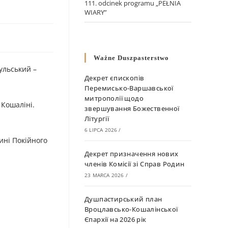
111. odcinek programu „PEŁNIA
WIARY”
Ważne Duszpasterstwo
кульський –
Декрет єпископів
Перемисько-Варшавської
митрополії щодо
 Кошаліні.
звершування Божественної
Літургії
6 LIPCA 2026
/
ині Покійного
Декрет призначення нових
членів Комісії зі Справ Родин
23 MARCA 2026
/
Душпастирський план
Вроцлавсько-Кошалінської
Єпархії на 2026 рік