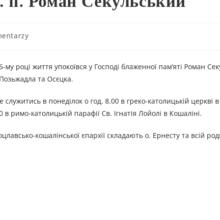
л. п. Роман Секульський
mentarzy
6-му році життя упокоївся у Господі блаженної пам’яті Роман Се
 Позьжадла та Осєцка.
е служитись в понеділок о год. 8.00 в греко-католицькій церкві в
00 в римо-католицькій парафії Св. Ігнатія Лойолі в Кошаліні.
лавсько-кошалінської єпархії складають о. Ернесту та всій род