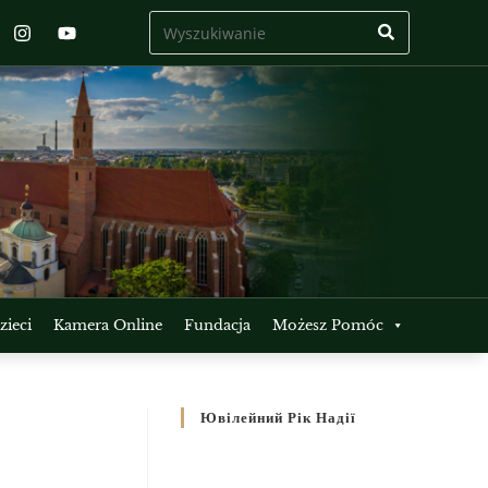
ieci
Kamera Online
Fundacja
Możesz Pomóc
Ювілейний Рік Надії