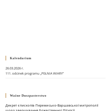
Kalendarium
26.03.2026 r.
111. odcinek programu „PEŁNIA WIARY”
Ważne Duszpasterstwo
Декрет єпископів Перемисько-Варшавської митрополії
щодо звершування Божественної Літургії