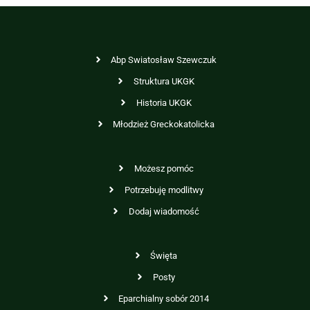
Abp Swiatosław Szewczuk
Struktura UKGK
Historia UKGK
Młodzież Greckokatolicka
Możesz pomóc
Potrzebuję modlitwy
Dodaj wiadomość
Święta
Posty
Eparchialny sobór 2014