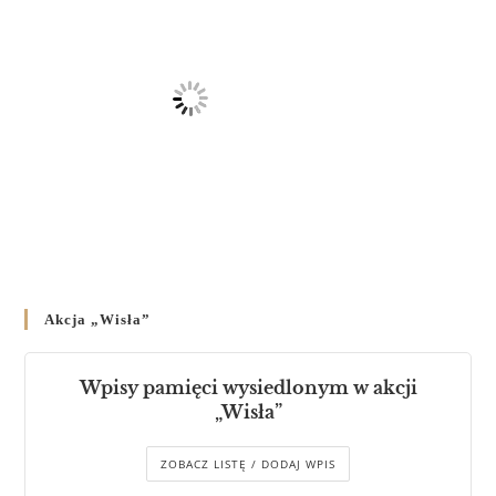
Akcja „Wisła”
Wpisy pamięci wysiedlonym w akcji
„Wisła”
ZOBACZ LISTĘ / DODAJ WPIS