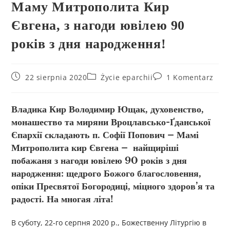
Маму Митрополита Кир
Євгена, з нагоди ювілею 90
років з дня народження!
22 sierpnia 2020
Życie eparchii
1 Komentarz
Владика Кир Володимир Ющак, духовенство,
монашество та миряни Вроцлавсько-Ґданської
Єпархії складають п. Софії Попович – Мамі
Митрополита кир Євгена – найщиріші
побажаня з нагоди ювілею 90 років з дня
народження: щедрого Божого благословення,
опіки Пресвятої Богородиці, міцного здоров’я та
радості. На многая літа!
В суботу, 22-го серпня 2020 р., Божественну Літургію в