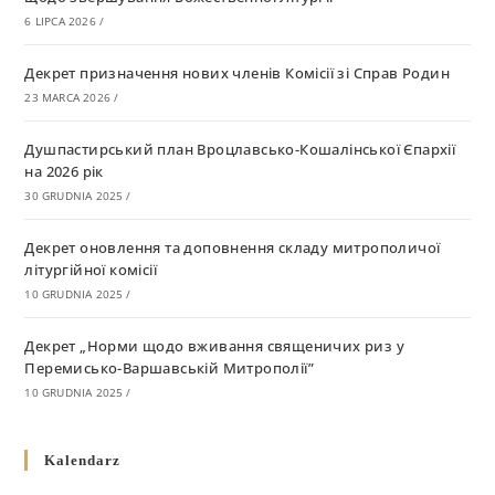
6 LIPCA 2026
/
Декрет призначення нових членів Комісії зі Справ Родин
23 MARCA 2026
/
Душпастирський план Вроцлавсько-Кошалінської Єпархії
на 2026 рік
30 GRUDNIA 2025
/
Декрет оновлення та доповнення складу митрополичої
літургійної комісії
10 GRUDNIA 2025
/
Декрет „Норми щодо вживання священичих риз у
Перемисько-Варшавській Митрополії”
10 GRUDNIA 2025
/
Декрет про відзначення Великодня і всіх рухомих свят за
Kalendarz
григоріанським календарем
10 GRUDNIA 2025
/