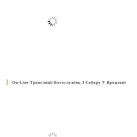
On-Line Трансляції Богослужінь З Собору У Вроцлаві