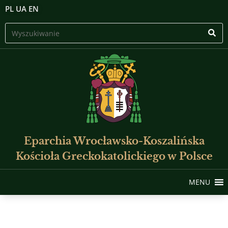
PL
UA
EN
Eparchia Wrocławsko-Koszalińska
Kościoła Greckokatolickiego w Polsce
MENU