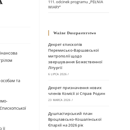
А
111. odcinek programu „PEŁNIA
WIARY”
Ważne Duszpasterstwo
Декрет єпископів
Перемисько-Варшавської
фінансова
митрополії щодо
трілом
звершування Божественної
Літургії
6 LIPCA 2026
/
 особам та
Декрет призначення нових
членів Комісії зі Справ Родин
23 MARCA 2026
/
имо-
 Єпископської
Душпастирський план
Вроцлавсько-Кошалінської
Єпархії на 2026 рік
 її