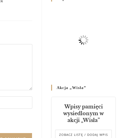
24
Родин
4 GRUDNIA 2024
/
Декрет владики Володимира
про утворення Комісії до
Справ Молоді та встановленя
складу Катихитичної Комісії
18 PAŹDZIERNIKA 2024
/
Декрет „Проголошення та
оприлюднення постанов
Синоду Єпископів УГКЦ,
який відбувся у Зарваниці, в
Akcja „Wisła”
днях 2-12 липня 2024 р.”
4 PAŹDZIERNIKA 2024
/
Wpisy pamięci
Декрет єпископів
wysiedlonym w
Перемисько-Варшавської
akcji „Wisła”
Митрополії стосовно
звершування Божественної
літургії
ZOBACZ LISTĘ / DODAJ WPIS