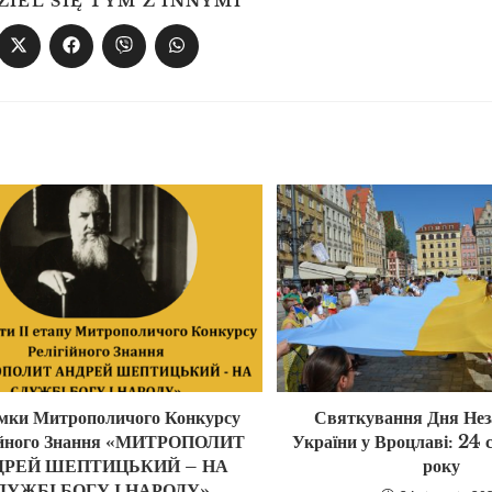
ZIEL SIĘ TYM Z INNYMI
умки Митрополичого Конкурсу
Святкування Дня Нез
ійного Знання «МИТРОПОЛИТ
України у Вроцлаві: 24
ДРЕЙ ШЕПТИЦЬКИЙ – НА
року
ЛУЖБІ БОГУ І НАРОДУ».