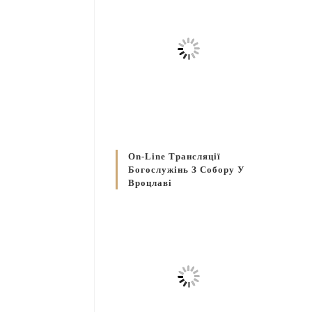
On-Line Трансляції
Богослужінь З Собору У
Вроцлаві