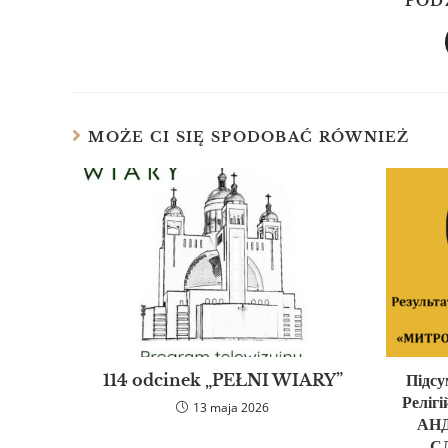
POD
MOŻE CI SIĘ SPODOBAĆ RÓWNIEŻ
114 odcinek „PEŁNI WIARY”
Підс
Реліг
13 maja 2026
АН
С