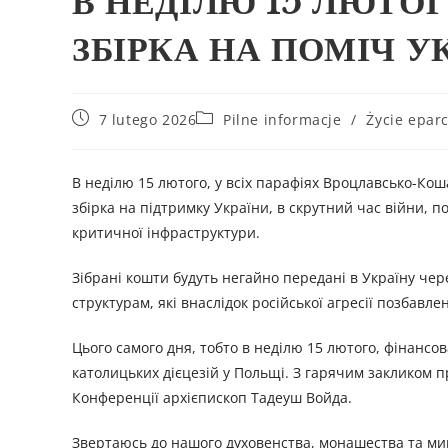
В НЕДІЛЮ 15 ЛЮТО
ЗБІРКА НА ПОМІЧ У
7 lutego 2026
Pilne informacje
/
Życie eparc
В неділю 15 лютого, у всіх парафіях Вроцлавсько-Кош
збірка на підтримку України, в скрутний час війни
критичної інфраструктури.
Зібрані кошти будуть негайно передані в Україну чер
структурам, які внаслідок російської агресії позбавле
Цього самого дня, тобто в неділю 15 лютого, фінансов
католицьких дієцезій у Польщі. З гарячим закликом п
Конференції архієпископ Тадеуш Войда.
Звертаюсь до нашого духовенства, монашества та мир