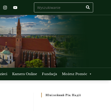
ieci
Kamera Online
Fundacja
Możesz Pomóc
Ювілейний Рік Надії