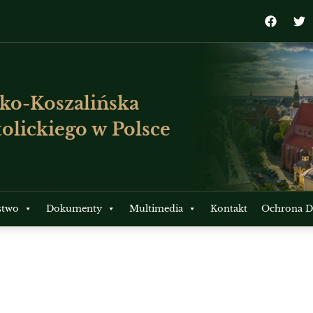
ko-Koszalińska
olickiego w Polsce
stwo
Dokumenty
Multimedia
Kontakt
Ochrona Dz