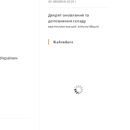
30 GRUDNIA 2025
/
Декрет оновлення та
доповнення складу
митрополичої літургійної
комісії
10 GRUDNIA 2025
/
Kalendarz
Декрет „Норми щодо
 України»
вживання священичих риз у
Перемисько-Варшавській
Митрополії”
10 GRUDNIA 2025
/
Декрет про відзначення
Великодня і всіх рухомих
свят за григоріанським
календарем
10 GRUDNIA 2025
/
Декрет проголошення та