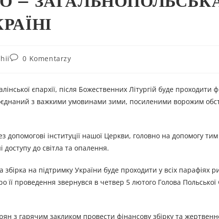
ГО – ЗАГАЛЬНОПОЛЬСЬК
КРАЇНІ
hii
0 Komentarzy
алінської єпархії, після Божественних Літургій буде проходити 
, поєднаний з важкими умовинами зими, посиленими ворожим обс
ез допомогові інституції нашої Церкви, головно на допомогу тим
ні доступу до світла та опалення.
а збірка на підтримку України буде проходити у всіх парафіях р
ро її проведення звернувся в четвер 5 лютого Голова Польської
ян з гарячим закликом провести фінансову збірку та жертвенно