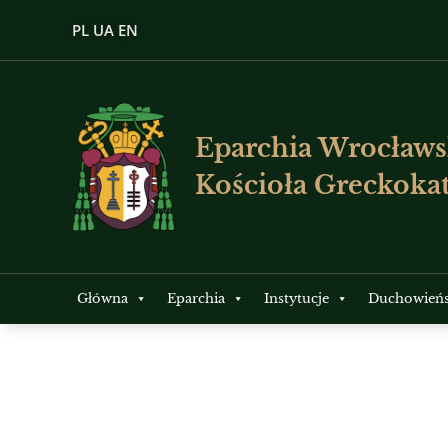
PL
UA
EN
Eparchia Wrocławs
Kościoła Greckokat
Główna
Eparchia
Instytucje
Duchowień