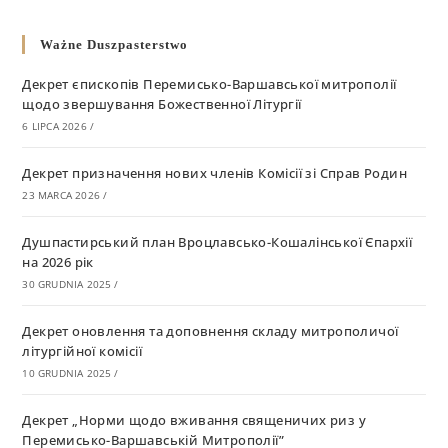
Ważne Duszpasterstwo
Декрет єпископів Перемисько-Варшавської митрополії
щодо звершування Божественної Літургії
6 LIPCA 2026
/
Декрет призначення нових членів Комісії зі Справ Родин
23 MARCA 2026
/
Душпастирський план Вроцлавсько-Кошалінської Єпархії
на 2026 рік
30 GRUDNIA 2025
/
Декрет оновлення та доповнення складу митрополичої
літургійної комісії
10 GRUDNIA 2025
/
Декрет „Норми щодо вживання священичих риз у
Перемисько-Варшавській Митрополії”