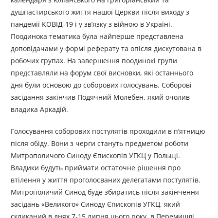
душпастирського життя нашої Церкви після виходу з
пандемії КОВІД-19 і у зв’язку з війною в Україні.
Поодинока тематика була найперше представлена
доповідачами у формі реферату та опісля дискутована в
робочих групах. На завершення поодинокі групи
представляли на форум свої висновки, які останнього
дня були основою до соборових голосувань. Соборові
засідання закінчив Подячний Молебен, який очолив
владика Аркадій.
Голосування соборових постулятів проходили в п’ятницю
після обіду. Вони з черги стануть предметом роботи
Митрополичого Синоду Єпископів УГКЦ у Польщі.
Владики будуть приймати остаточне рішення про
втілення у життя проголосваних делегатами постулятів.
Митрополичий Синод буде збиратись після закінчення
засідань «Великого» Синоду Єпископів УГКЦ, який
скликаний в днях 7-15 липня цього року, в Перемишлі.