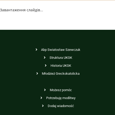
Завантаження слайдів...
Abp Swiatosław Szewczuk
Struktura UKGK
Historia UKGK
Młodzież Greckokatolicka
Możesz pomóc
Potrzebuję modlitwy
Dodaj wiadomość