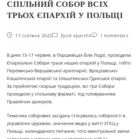
СПІЛЬНИЙ СОБОР ВСІХ
ТРЬОХ ЄПАРХІЙ У ПОЛЬЩІ
17 czerwca 2022
Życie eparchii
1 Komentarz
В днях 15-17 червня, в Поршевіцах біля Лодзі, проходили
Єпархіальні Собори трьох наших єпархій у Польщі, тобто
Перемисько-Варшавської архієпархії, Вроцлавсько-
Кошалінської єпархії та Ольштинсько-Ґданської єпархії.
За прийнятою скоріше традицією, всі три Собори
проходили у спільному форматі, під головуванням
Правлячих архієреїв.
Тематика соборових засідань стосувалась соборності в
управлінні Церквою, значення медіа у житті УГКЦ у
Польщі, календарного питання, тото евентуальної зміни
календаря з юліанського на григоріанський та