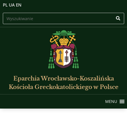
PL
UA
EN
Eparchia Wrocławsko-Koszalińska
Kościoła Greckokatolickiego w Polsce
MENU