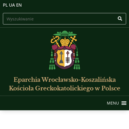
PL
UA
EN
Eparchia Wrocławsko-Koszalińska
Kościoła Greckokatolickiego w Polsce
MENU