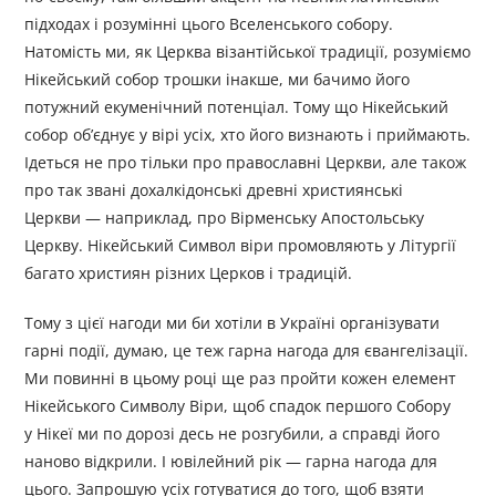
підходах і розумінні цього Вселенського собору.
Натомість ми, як Церква візантійської традиції, розуміємо
Нікейський собор трошки інакше, ми бачимо його
потужний екуменічний потенціал. Тому що Нікейський
собор об’єднує у вірі усіх, хто його визнають і приймають.
Ідеться не про тільки про православні Церкви, але також
про так звані дохалкідонські древні християнські
Церкви — наприклад, про Вірменську Апостольську
Церкву. Нікейський Символ віри промовляють у Літургії
багато християн різних Церков і традицій.
Тому з цієї нагоди ми би хотіли в Україні організувати
гарні події, думаю, це теж гарна нагода для євангелізації.
Ми повинні в цьому році ще раз пройти кожен елемент
Нікейського Символу Віри, щоб спадок першого Собору
у Нікеї ми по дорозі десь не розгубили, а справді його
наново відкрили. І ювілейний рік — гарна нагода для
цього. Запрошую усіх готуватися до того, щоб взяти