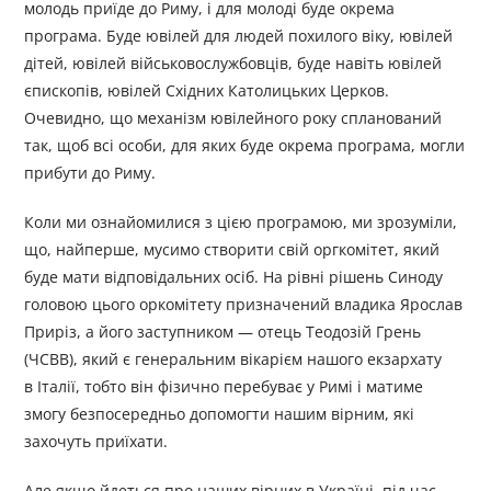
молодь приїде до Риму, і для молоді буде окрема
програма. Буде ювілей для людей похилого віку, ювілей
дітей, ювілей військовослужбовців, буде навіть ювілей
єпископів, ювілей Східних Католицьких Церков.
Очевидно, що механізм ювілейного року спланований
так, щоб всі особи, для яких буде окрема програма, могли
прибути до Риму.
Коли ми ознайомилися з цією програмою, ми зрозуміли,
що, найперше, мусимо створити свій оргкомітет, який
буде мати відповідальних осіб. На рівні рішень Синоду
головою цього оркомітету призначений владика Ярослав
Приріз, а його заступником — отець Теодозій Грень
(ЧСВВ), який є генеральним вікарієм нашого екзархату
в Італії, тобто він фізично перебуває у Римі і матиме
змогу безпосередньо допомогти нашим вірним, які
захочуть приїхати.
Але якщо йдеться про наших вірних в Україні, під час