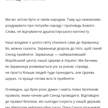
Ми всі хотіли бути зі своїм народом. Тому що неможливо
роздумувати про потреби народу і проповідь Божого
Слова, не відчуваючи душпастирського контексту.
Наші владики з цілого світу з’їхалися саме до Зарваниці,
бо, можна сказати, Зарваниця дозріла до того, щоб такий
Синод прийняти. Зарваниця — найважливіший
Марійський центр нашої Церкви в Україні. Ми бачимо,
як Зарваниця розвивається рік за роком: справді,
не просто більше людей туди приходить, але Церква
щораз, то краще готова всіх їх прийняти.
Очевидно, що були різні думки і навіть певні безпекові
правила, яким чином цей Синод проводити. Відповідно
до правил безпеки, які сьогодні існують у нашій державі,
ми зберігали інформаційну тишу. Поки Синод працював