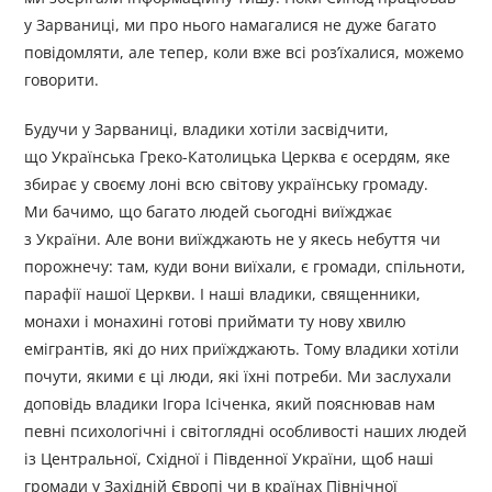
у Зарваниці, ми про нього намагалися не дуже багато
повідомляти, але тепер, коли вже всі роз’їхалися, можемо
говорити.
Будучи у Зарваниці, владики хотіли засвідчити,
що Українська Греко-Католицька Церква є осердям, яке
збирає у своєму лоні всю світову українську громаду.
Ми бачимо, що багато людей сьогодні виїжджає
з України. Але вони виїжджають не у якесь небуття чи
порожнечу: там, куди вони виїхали, є громади, спільноти,
парафії нашої Церкви. І наші владики, священники,
монахи і монахині готові приймати ту нову хвилю
емігрантів, які до них приїжджають. Тому владики хотіли
почути, якими є ці люди, які їхні потреби. Ми заслухали
доповідь владики Ігора Ісіченка, який пояснював нам
певні психологічні і світоглядні особливості наших людей
із Центральної, Східної і Південної України, щоб наші
громади у Західній Європі чи в країнах Північної