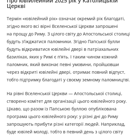
Про ювійлейний 2025 рік у Католицькій
Церкві
Термін «ювілейний рік» означає окремий рік благодаті,
згідно якого всі вірні Вселенської Церкви запрошені
на прощу до Риму. З цілого світу до Апостольської столиці
будуть з’їжджатися паломники. Згідно Папської булли
будуть відкриватися ювілейні двері в патріахальних
базиліках, яких у Римі є п’ять. І таким чином кожний
паломник, який виконає певні умовини, пройшовши
через відкриті ювілейні двері, отримає повний відпуст,
тобто підтримку благодаті у своєму земному паломництві.
На рівні Вселенської Церкви — Апостольської столиці,
створено комітет для організації цього ювілейного року.
Цікаво, що разом із Папською буллою опублікована
програма цього ювілейного року: у різні дні до Риму
запрошують прибути різні категорії людей. Наприклад,
буде ювілей молоді, тобто в певний день з цілого світу