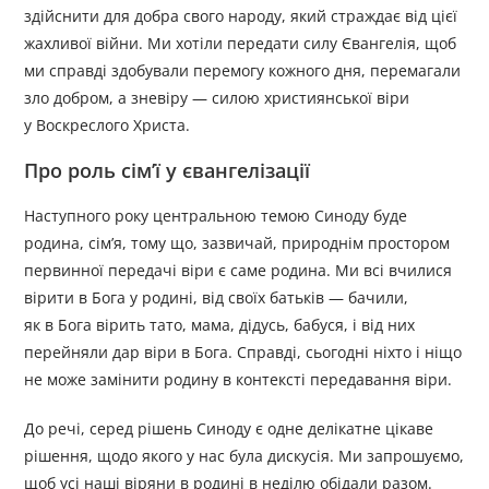
здійснити для добра свого народу, який страждає від цієї
жахливої війни. Ми хотіли передати силу Євангелія, щоб
ми справді здобували перемогу кожного дня, перемагали
зло добром, а зневіру — силою християнської віри
у Воскреслого Христа.
Про роль сім’ї у євангелізації
Наступного року центральною темою Синоду буде
родина, сім’я, тому що, зазвичай, природнім простором
первинної передачі віри є саме родина. Ми всі вчилися
вірити в Бога у родині, від своїх батьків — бачили,
як в Бога вірить тато, мама, дідусь, бабуся, і від них
перейняли дар віри в Бога. Справді, сьогодні ніхто і ніщо
не може замінити родину в контексті передавання віри.
До речі, серед рішень Синоду є одне делікатне цікаве
рішення, щодо якого у нас була дискусія. Ми запрошуємо,
щоб усі наші віряни в родині в неділю обідали разом.