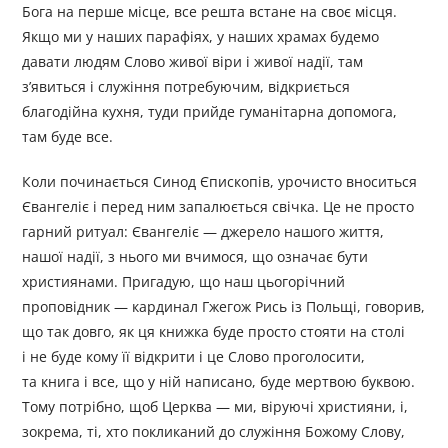
Бога на перше місце, все решта встане на своє місця.
Якщо ми у наших парафіях, у наших храмах будемо
давати людям Слово живої віри і живої надії, там
з’явиться і служіння потребуючим, відкриється
благодійна кухня, туди прийде гуманітарна допомога,
там буде все.
Коли починається Синод Єпископів, урочисто вноситься
Євангеліє і перед ним запалюється свічка. Це не просто
гарний ритуал: Євангеліє — джерело нашого життя,
нашої надії, з нього ми вчимося, що означає бути
християнами. Пригадую, що наш цьогорічний
проповідник — кардинал Гжегож Рись із Польщі, говорив,
що так довго, як ця книжка буде просто стояти на столі
і не буде кому її відкрити і це Слово проголосити,
та книга і все, що у ній написано, буде мертвою буквою.
Тому потрібно, щоб Церква — ми, віруючі християни, і,
зокрема, ті, хто покликаний до служіння Божому Слову,