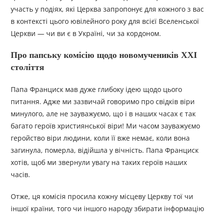
участь у подіях, які Церква запропонує для кожного з вас
в контексті цього ювілейного року для всієї Вселенської
Церкви — чи ви є в Україні, чи за кордоном.
Про папську комісію щодо новомучеників ХХІ
століття
Папа Франциск мав дуже глибоку ідею щодо цього
питання. Адже ми зазвичай говоримо про свідків віри
минулого, але не зауважуємо, що і в наших часах є так
багато героїв християнської віри! Ми часом зауважуємо
геройство віри людини, коли її вже немає, коли вона
загинула, померла, відійшла у вічність. Папа Франциск
хотів, щоб ми звернули увагу на таких героїв наших
часів.
Отже, ця комісія просила кожну місцеву Церкву тої чи
іншої країни, того чи іншого народу збирати інформацію