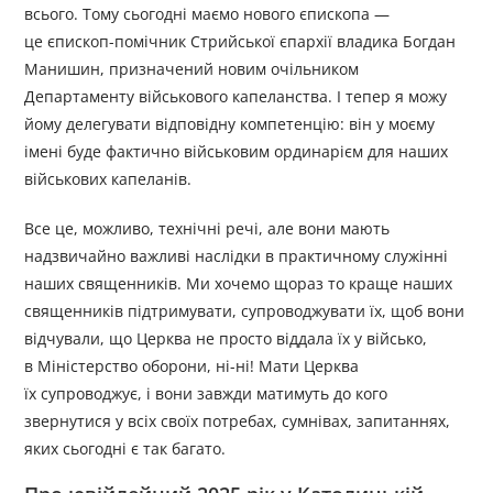
всього. Тому сьогодні маємо нового єпископа —
це єпископ-помічник Стрийської єпархії владика Богдан
Манишин, призначений новим очільником
Департаменту військового капеланства. І тепер я можу
йому делегувати відповідну компетенцію: він у моєму
імені буде фактично військовим ординарієм для наших
військових капеланів.
Все це, можливо, технічні речі, але вони мають
надзвичайно важливі наслідки в практичному служінні
наших священників. Ми хочемо щораз то краще наших
священників підтримувати, супроводжувати їх, щоб вони
відчували, що Церква не просто віддала їх у військо,
в Міністерство оборони, ні-ні! Мати Церква
їх супроводжує, і вони завжди матимуть до кого
звернутися у всіх своїх потребах, сумнівах, запитаннях,
яких сьогодні є так багато.