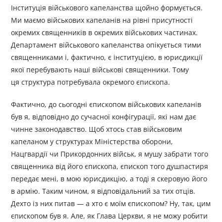
Інституція військового капеланства щойно формується.
Ми маємо військових капеланів на рівні присутності
окремих священників в окремих військових частинах.
Департамент військового капеланства опікується тими
священниками і, фактично, є інституцією, в юрисдикції
якої перебувають наші військові священники. Тому
ця структура потребувала окремого єпископа.
Фактично, до сьогодні єпископом військових капеланів
був я, відповідно до сучасної конфігурації, які нам дає
чинне законодавство. Щоб хтось став військовим
капеланом у структурах Міністерства оборони,
Нацгвардії чи Прикордонних військ, я мушу забрати того
священника від його єпископа, єпископ того душпастиря
передає мені, в мою юрисдикцію, а тоді я скеровую його
в армію. Таким чином, я відповідальний за тих отців.
Дехто із них питав — а хто є моїм єпископом? Ну, так, цим
єпископом був я. Але, як Глава Церкви, я не можу робити