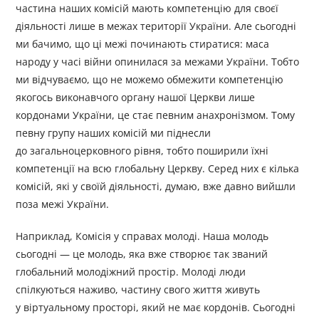
частина наших комісій мають компетенцію для своєї
діяльності лише в межах території України. Але сьогодні
ми бачимо, що ці межі починають стиратися: маса
народу у часі війни опинилася за межами України. Тобто
ми відчуваємо, що не можемо обмежити компетенцію
якогось виконавчого органу нашої Церкви лише
кордонами України, це стає певним анахронізмом. Тому
певну групу наших комісій ми піднесли
до загальноцерковного рівня, тобто поширили їхні
компетенції на всю глобальну Церкву. Серед них є кілька
комісій, які у своїй діяльності, думаю, вже давно вийшли
поза межі України.
Наприклад, Комісія у справах молоді. Наша молодь
сьогодні — це молодь, яка вже створює так званий
глобальний молодіжний простір. Молоді люди
спілкуються наживо, частину свого життя живуть
у віртуальному просторі, який не має кордонів. Сьогодні