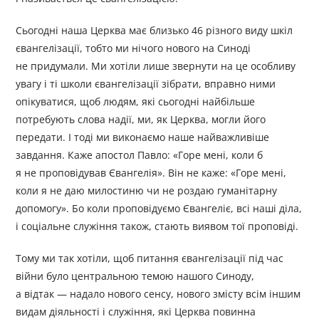
Сьогодні наша Церква має близько 46 різного виду шкіл
євангелізації, тобто ми нічого нового на Синоді
не придумали. Ми хотіли лише звернути на це особливу
увагу і ті школи євангелізації зібрати, вправно ними
опікуватися, щоб людям, які сьогодні найбільше
потребують слова надії, ми, як Церква, могли його
передати. І тоді ми виконаємо наше найважливіше
завдання. Каже апостол Павло: «Горе мені, коли б
я не проповідував Євангелія». Він не каже: «Горе мені,
коли я не даю милостиню чи не роздаю гуманітарну
допомогу». Бо коли проповідуємо Євангеліє, всі наші діла,
і соціальне служіння також, стають виявом тої проповіді.
Тому ми так хотіли, щоб питання євангелізації під час
війни було центральною темою нашого Синоду,
а відтак — надало нового сенсу, нового змісту всім іншим
видам діяльності і служіння, які Церква повинна