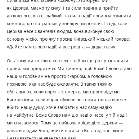
Сила Божа на спасіння кожному, хто вірує». Ми,
як Церква, маємо ту силу. І та сила повинна прийти
до кожного, хто є слабкий, та сила надії повинна оживити
кожного, хто потрапляє у зневіру чи розпач. І тоді, коли
Церква несе Євангеліє людям, вона виконує свою
основну місію, про яку просив Київський міський голова:
«Дайте нам слово надії, а все решта — додасться».
Ось тому ми хотіли в контексті війни ще раз розставити
правильні пріоритети. Ми хочемо, щоб Боже Слово стало
нашим головним не просто скарбом, а головною
поживою, яка нас буде оживляти. В таких тяжких
обставинах, коли ворог сіє смерть, ми проповідуємо
Воскресіння, коли ворог вбиває не тільки тіло, а й хоче
вбити нашу душу, хоче забрати у нас саму надію
на майбутнє, Боже Слово нам цю надію несе, у тій надії
ми спасаємося. Тому це найважливіше діло Церкви —
давати людям Бога, вчити вірити в Бога під час війни —
і називається це євангелізацією.