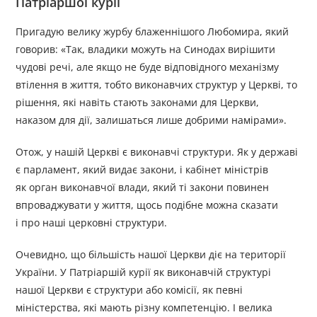
Патріаршої курії
Пригадую велику журбу блаженнішого Любомира, який
говорив: «Так, владики можуть на Синодах вирішити
чудові речі, але якщо не буде відповідного механізму
втілення в життя, тобто виконавчих структур у Церкві, то
рішення, які навіть стають законами для Церкви,
наказом для дії, залишаться лише добрими намірами».
Отож, у нашій Церкві є виконавчі структури. Як у державі
є парламент, який видає закони, і кабінет міністрів
як орган виконавчої влади, який ті закони повинен
впроваджувати у життя, щось подібне можна сказати
і про наші церковні структури.
Очевидно, що більшість нашої Церкви діє на території
України. У Патріаршій курії як виконавчій структурі
нашої Церкви є структури або комісії, як певні
міністерства, які мають різну компетенцію. І велика