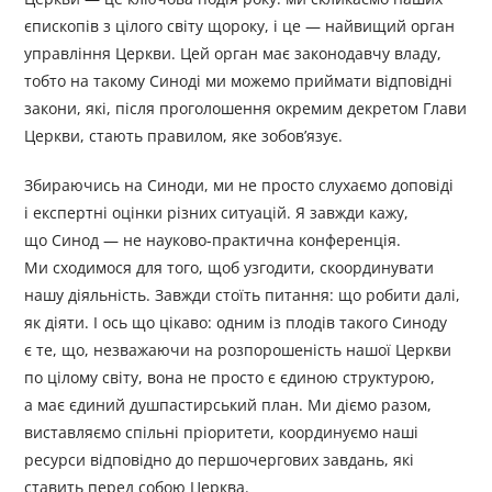
єпископів з цілого світу щороку, і це — найвищий орган
управління Церкви. Цей орган має законодавчу владу,
тобто на такому Синоді ми можемо приймати відповідні
закони, які, після проголошення окремим декретом Глави
Церкви, стають правилом, яке зобов’язує.
Збираючись на Синоди, ми не просто слухаємо доповіді
і експертні оцінки різних ситуацій. Я завжди кажу,
що Синод — не науково-практична конференція.
Ми сходимося для того, щоб узгодити, скоординувати
нашу діяльність. Завжди стоїть питання: що робити далі,
як діяти. І ось що цікаво: одним із плодів такого Синоду
є те, що, незважаючи на розпорошеність нашої Церкви
по цілому світу, вона не просто є єдиною структурою,
а має єдиний душпастирський план. Ми діємо разом,
виставляємо спільні пріоритети, координуємо наші
ресурси відповідно до першочергових завдань, які
ставить перед собою Церква.