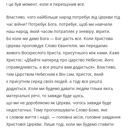
І це був момент, коли я переоцінив все.
Властиво, чого найбільше народ потребує від Церкви під
час війни? Потребує Бога, потребує, щоб ми навчили
наш народ, який часом потрапляє у зневіру, вірити.
Бо коли ми дамо Бога — Бог дасть все. Коли Христова
Церква проповідує Слово Євангелія, ми передаємо
живого Воскреслого Христа, присутнього між нами. Каже
Христос: «Дбайте наперед про Царство Небесне, його
справедливість, а все решта вам додасться». Властиво,
тим Царством Небесним є Він сам, Христос, який
є присутнім серед своїх людей, а тоді все решта
додається. Коли ми будемо давати людям тільки якісь
матеріальні речі, то завжди буде щось,
що ми не доробляємо як Церква, чогось завжди буде
недостатньо. Тому проголошувати Слово Боже, яке
є словом життя і надії, — головна місія, головне завдання
Христової Церкви. Лише тоді, коли ми будемо ставити