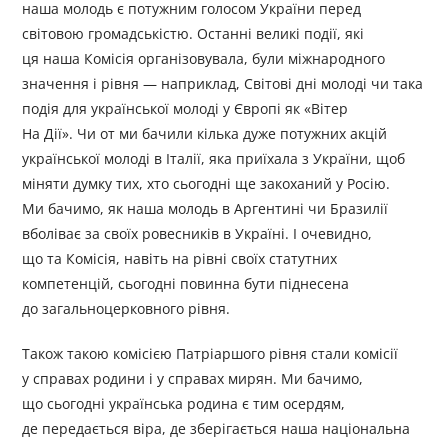
наша молодь є потужним голосом України перед
світовою громадськістю. Останні великі події, які
ця наша Комісія організовувала, були міжнародного
значення і рівня — наприклад, Світові дні молоді чи така
подія для української молоді у Європі як «Вітер
На Дії». Чи от ми бачили кілька дуже потужних акцій
української молоді в Італії, яка приїхала з України, щоб
міняти думку тих, хто сьогодні ще закоханий у Росію.
Ми бачимо, як наша молодь в Аргентині чи Бразилії
вболіває за своїх ровесників в Україні. І очевидно,
що та Комісія, навіть на рівні своїх статутних
компетенцій, сьогодні повинна бути піднесена
до загальноцерковного рівня.
Також такою комісією Патріаршого рівня стали комісії
у справах родини і у справах мирян. Ми бачимо,
що сьогодні українська родина є тим осердям,
де передається віра, де зберігається наша національна