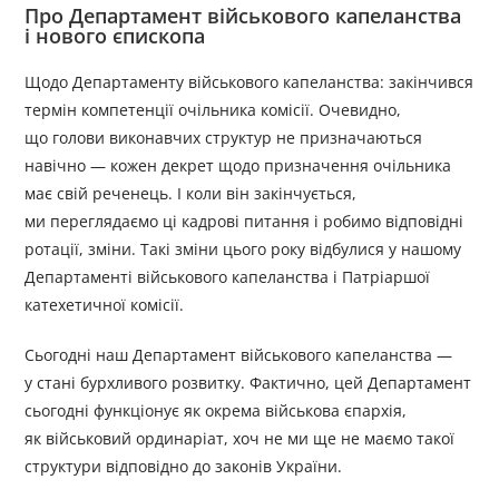
Про Департамент військового капеланства
і нового єпископа
Щодо Департаменту військового капеланства: закінчився
термін компетенції очільника комісії. Очевидно,
що голови виконавчих структур не призначаються
навічно — кожен декрет щодо призначення очільника
має свій реченець. І коли він закінчується,
ми переглядаємо ці кадрові питання і робимо відповідні
ротації, зміни. Такі зміни цього року відбулися у нашому
Департаменті військового капеланства і Патріаршої
катехетичної комісії.
Сьогодні наш Департамент військового капеланства —
у стані бурхливого розвитку. Фактично, цей Департамент
сьогодні функціонує як окрема військова єпархія,
як військовий ординаріат, хоч не ми ще не маємо такої
структури відповідно до законів України.