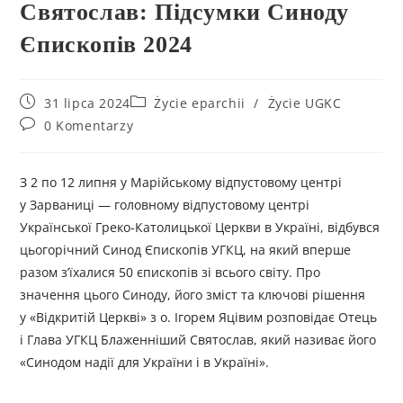
Святослав: Підсумки Синоду
Єпископів 2024
31 lipca 2024
Życie eparchii
/
Życie UGKC
0 Komentarzy
З 2 по 12 липня у Марійському відпустовому центрі
у Зарваниці — головному відпустовому центрі
Української Греко-Католицької Церкви в Україні, відбувся
цьогорічний Синод Єпископів УГКЦ, на який вперше
разом з’їхалися 50 єпископів зі всього світу. Про
значення цього Синоду, його зміст та ключові рішення
у «Відкритій Церкві» з о. Ігорем Яцівим розповідає Отець
і Глава УГКЦ Блаженніший Святослав, який називає його
«Синодом надії для України і в Україні».