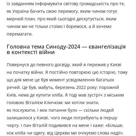
із завданням інформувати світову громадськість про те,
як Україна бачить свою перемогу, яким чином готує
мирний план, про який сьогодні дискутується, яким
чином ми не тільки стоїмо і боремося, а й хочемо
перемагати.
Головна тема Синоду-2024 — євангелізація
в контексті війни
Повернуся до певного досвіду, який я пережив у Києві
на початку війни. Я постійно повторюю цю історію, тому
що для мене це був момент усвідомлення багатьох
речей. Це був, мабуть, березень 2022 року: порожній
Київ, нема де купити хліба. Я тоді мав зустріч з міським
головою Віталієм Кличком: ми хотіли знати,
як послужити, і моє питання було — скільки людей
залишилося у Києві, чого люди потребують в першу
чергу. І пан Віталій подивився на мене і каже: «Більше,
ніж хліба чи одягу, від Церкви ми очікуємо слова надії».