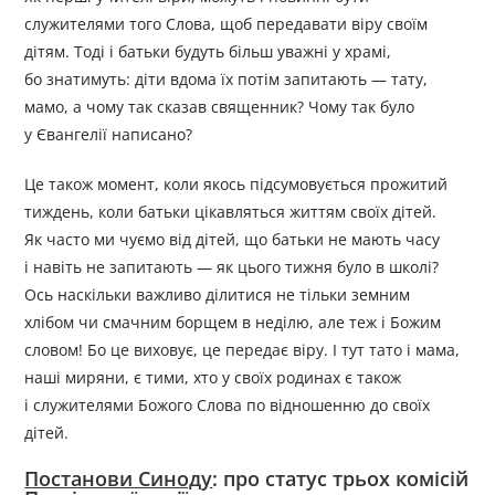
служителями того Слова, щоб передавати віру своїм
дітям. Тоді і батьки будуть більш уважні у храмі,
бо знатимуть: діти вдома їх потім запитають — тату,
мамо, а чому так сказав священник? Чому так було
у Євангелії написано?
Це також момент, коли якось підсумовується прожитий
тиждень, коли батьки цікавляться життям своїх дітей.
Як часто ми чуємо від дітей, що батьки не мають часу
і навіть не запитають — як цього тижня було в школі?
Ось наскільки важливо ділитися не тільки земним
хлібом чи смачним борщем в неділю, але теж і Божим
словом! Бо це виховує, це передає віру. І тут тато і мама,
наші миряни, є тими, хто у своїх родинах є також
і служителями Божого Слова по відношенню до своїх
дітей.
Постанови Синоду
: про статус трьох комісій