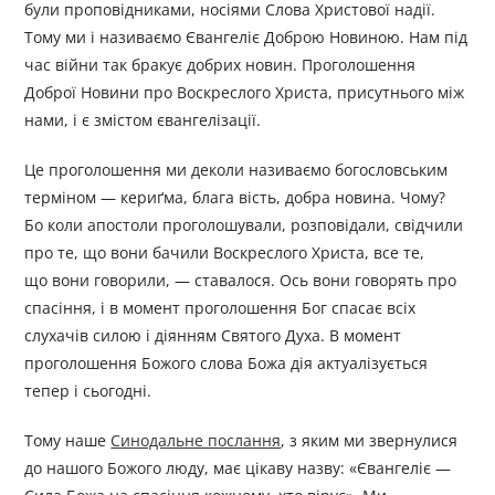
були проповідниками, носіями Слова Христової надії.
Тому ми і називаємо Євангеліє Доброю Новиною. Нам під
час війни так бракує добрих новин. Проголошення
Доброї Новини про Воскреслого Христа, присутнього між
нами, і є змістом євангелізації.
Це проголошення ми деколи називаємо богословським
терміном — кериґма, блага вість, добра новина. Чому?
Бо коли апостоли проголошували, розповідали, свідчили
про те, що вони бачили Воскреслого Христа, все те,
що вони говорили, — ставалося. Ось вони говорять про
спасіння, і в момент проголошення Бог спасає всіх
слухачів силою і діянням Святого Духа. В момент
проголошення Божого слова Божа дія актуалізується
тепер і сьогодні.
Тому наше
Синодальне послання
, з яким ми звернулися
до нашого Божого люду, має цікаву назву: «Євангеліє —