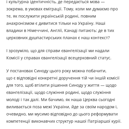
і культурна ідентичність, де передається мова —
зокрема, в умовах еміграції. Тому, коли ми думаємо про
те, як послужити українській родині, повним
анахронізмом є дивитися тільки на Україну. Наші
владики в Німеччині, Англії, Канаді питають: де в тих
церковних душпастирських планах є наш контекст?
І зрозуміло, що для справи євангелізації ми надали
Комісії у справах євангелізації всецерковний статус.
У постановах Синоду цього року можна побачити,
що є відповідні конкретні доручення тій чи іншій комісії
для того, щоб втілити рішення Синоду у життя — щодо
євангелізації, щодо служіння родині, щодо служіння
молоді і так далі. Ми бачимо, як наша Церква сьогодні
виливається поза межі України, йде за своїм народом і,
очевидно, ми мусимо відповідно до цього реформувати
компетенції виконавчих структур нашої Патріаршої курії.