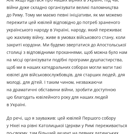
війни дуже складно організувати великі паломництва
до Риму. Тому ми маємо певні ініціативи, як ми можемо
пережити цей ювілей відповідно до потреб зраненого
українського народу в Україні, народу, який переживає
цю жахливу війну, живе в умовах військового стану, коли
закриті кордони. Ми будемо звертатися до Апостольської
столиці з відповідними проханнями, щоб можна було нам
на місці організувати подібні програми душпастирства,
щоб ми в наших катедральних соборах могли мати такі
ювілеї для військовослужбовців, для старших людей, для
молоді, для дітей. І таким чином, незважаючи
на драматичні обставини війни, зробити доступною
цю благодать ювілейного року для наших людей
в Україні.
До речі, що я зауважив: цей ювілей Першого собору
у Нікеї на рівні Католицької Церкви у Римі переживається
по-своєму, там більший акцент на певних латинських