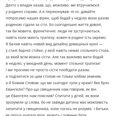
Дехто з владик казав, що, можливо, ми втручаємося
у родинні справи. А я переконував: ні-ні, давайте
попросимо наших вірян, щоб бодай у неділю вони разом
родиною сідали за стіл. Бо сьогоднішнє життя доволі,
так би мовити, френетичне: люди не зустрічаються,
навіть коли мають трапезу, кожен в родині їсть окремо.
Я бачив навіть новий вид дизайну домашньої кухні —
у стилі барної стійки, у якій навіть немає спільного стола,
за який всім можна сісти. Але так важливо мати бодай
в неділю, у вихідний день, момент спільної трапези!
І ми просимо не просто сісти пообідати разом,
а поділитися за цим столом не тільки хлібом земним,
а й Божим Словом: що ми сьогодні чули у храмі? Яке було
Євангеліє? Про що священник нам говорив, як він
це Євангеліє нам пояснив? Спитати у дітей, як вони
зрозуміли ці слова, бо не завжди дитина має можливість
запитати у священника, коли чогось не розуміє. І батьки,
як перші учителі віри, можуть і повинні бути