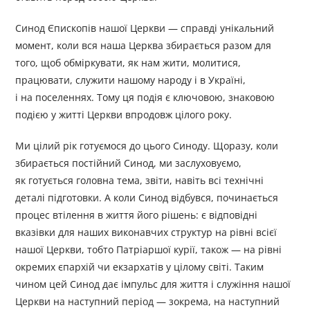
Синод Єпископів нашої Церкви — справді унікальний
момент, коли вся наша Церква збирається разом для
того, щоб обміркувати, як нам жити, молитися,
працювати, служити нашому народу і в Україні,
і на поселеннях. Тому ця подія є ключовою, знаковою
подією у житті Церкви впродовж цілого року.
Ми цілий рік готуємося до цього Синоду. Щоразу, коли
збирається постійний Синод, ми заслуховуємо,
як готується головна тема, звіти, навіть всі технічні
деталі підготовки. А коли Синод відбувся, починається
процес втілення в життя його рішень: є відповідні
вказівки для наших виконавчих структур на рівні всієї
нашої Церкви, тобто Патріаршої курії, також — на рівні
окремих єпархій чи екзархатів у цілому світі. Таким
чином цей Синод дає імпульс для життя і служіння нашої
Церкви на наступний період — зокрема, на наступний