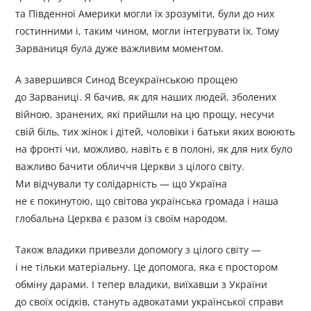
та Південної Америки могли їх зрозуміти, були до них
гостинними і, таким чином, могли інтегрувати їх. Тому
Зарваниця була дуже важливим моментом.
А завершився Синод Всеукраїнською прощею
до Зарваниці. Я бачив, як для наших людей, зболених
війною, зранених, які прийшли на цю прощу, несучи
свій біль, тих жінок і дітей, чоловіки і батьки яких воюють
на фронті чи, можливо, навіть є в полоні, як для них було
важливо бачити обличчя Церкви з цілого світу.
Ми відчували ту солідарність — що Україна
не є покинутою, що світова українська громада і наша
глобальна Церква є разом із своїм народом.
Також владики привезли допомогу з цілого світу —
і не тільки матеріальну. Це допомога, яка є простором
обміну дарами. І тепер владики, виїхавши з України
до своїх осідків, стануть адвокатами української справи