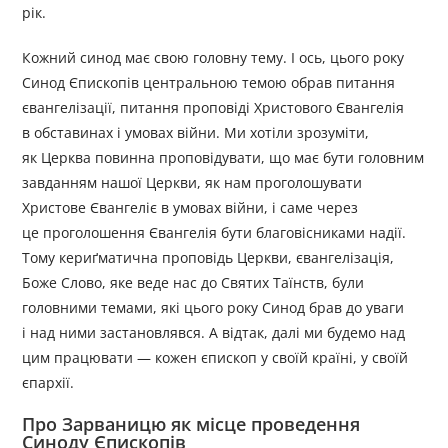
рік.
Кожний синод має свою головну тему. І ось, цього року
Синод Єпископів центральною темою обрав питання
євангелізації, питання проповіді Христового Євангелія
в обставинах і умовах війни. Ми хотіли зрозуміти,
як Церква повинна проповідувати, що має бути головним
завданням нашої Церкви, як нам проголошувати
Христове Євангеліє в умовах війни, і саме через
це проголошення Євангелія бути благовісниками надії.
Тому кериґматична проповідь Церкви, євангелізація,
Боже Слово, яке веде нас до Святих Таїнств, були
головними темами, які цього року Синод брав до уваги
і над ними застановлявся. А відтак, далі ми будемо над
цим працювати — кожен єпископ у своїй країні, у своїй
єпархії.
Про Зарваницю як місце проведення
Синоду Єпископів