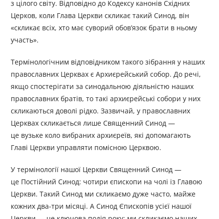
з цілого світу. Відповідно до Кодексу канонів Східних
Церков, коли Глава Церкви скликає такий Синод, він
«скликає всіх, хто має суворий обов’язок брати в ньому
участь».
Термінологічним відповідником такого зібрання у наших
православних Церквах є Архиєрейський собор. До речі,
якщо спостерігати за синодальною діяльністю наших
православних братів, то такі архиєрейські собори у них
скликаються доволі рідко. Зазвичай, у православних
Церквах скликається лише Священний Синод —
це вузьке коло вибраних архиєреїв, які допомагають
Главі Церкви управляти помісною Церквою.
У термінології нашої Церкви Священний Синод —
це Постійний Синод: чотири єпископи на чолі із Главою
Церкви. Такий Синод ми скликаємо дуже часто, майже
кожних два-три місяці. А Синод Єпископів усієї нашої
Церкви — це ключова подія року: ми скликаємо наших