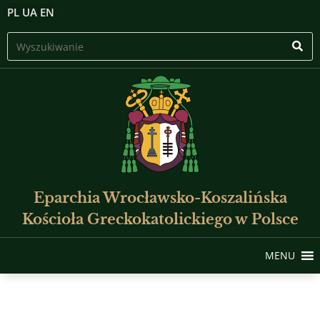
PL
UA
EN
Eparchia Wrocławsko-Koszalińska
Kościoła Greckokatolickiego w Polsce
MENU