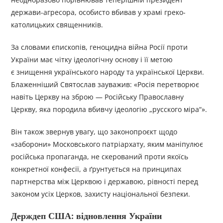
держави-агресора, особисто вбивав у храмі греко-
католицьких священників.
За словами єпископів, геноцидна війна Росії проти
України має чітку ідеологічну основу і її метою
є знищення українського народу та української Церкви.
Блаженніший Святослав зауважив: «Росія перетворює
навіть Церкву на зброю — Російську Православну
Церкву, яка породила вбивчу ідеологію „русского міра“».
Він також звернув увагу, що законопроєкт щодо
«заборони» Московського патріархату, яким маніпулює
російська пропаганда, не скерований проти якоїсь
конкретної конфесії, а ґрунтується на принципах
партнерства між Церквою і державою, рівності перед
законом усіх Церков, захисту національної безпеки.
Держдеп США: відновлення України