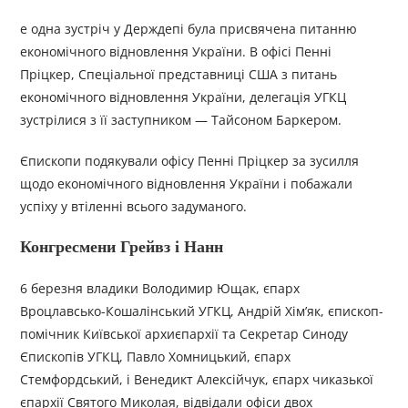
е одна зустріч у Держдепі була присвячена питанню
економічного відновлення України. В офісі Пенні
Пріцкер, Спеціальної представниці США з питань
економічного відновлення України, делегація УГКЦ
зустрілися з її заступником — Тайсоном Баркером.
Єпископи подякували офісу Пенні Пріцкер за зусилля
щодо економiчного відновлення України і побажали
успіху у втіленні всього задуманого.
Конгресмени Грейвз і Нанн
6 березня владики Володимир Ющак, єпарх
Вроцлавсько-Кошалінський УГКЦ, Андрій Хім’як, єпископ-
помічник Київської архиєпархії та Секретар Синоду
Єпископів УГКЦ, Павло Хомницький, єпарх
Стемфордський, і Венедикт Алексійчук, єпарх чиказької
єпархії Святого Миколая, відвідали офіси двох