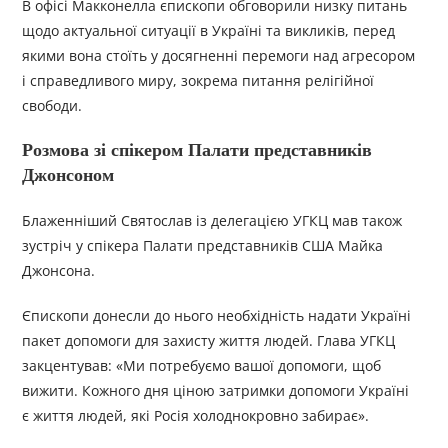
В офісі Макконелла єпископи обговорили низку питань
щодо актуальної ситуації в Україні та викликів, перед
якими вона стоїть у досягненні перемоги над агресором
і справедливого миру, зокрема питання релігійної
свободи.
Розмова зі спікером Палати представників
Джонсоном
Блаженніший Святослав із делегацією УГКЦ мав також
зустріч у спікера Палати представників США Майка
Джонсона.
Єпископи донесли до нього необхідність надати Україні
пакет допомоги для захисту життя людей. Глава УГКЦ
закцентував: «Ми потребуємо вашої допомоги, щоб
вижити. Кожного дня ціною затримки допомоги Україні
є життя людей, які Росія холоднокровно забирає».