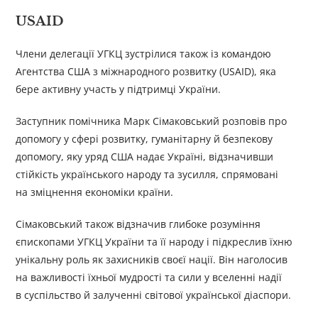
USAID
Члени делегації УГКЦ зустрілися також із командою
Агентства США з міжнародного розвитку (USAID), яка
бере активну участь у підтримці України.
Заступник помічника Марк Сімаковський розповів про
допомогу у сфері розвитку, гуманітарну й безпекову
допомогу, яку уряд США надає Україні, відзначивши
стійкість українського народу та зусилля, спрямовані
на зміцнення економіки країни.
Сімаковський також відзначив глибоке розуміння
єпископами УГКЦ України та її народу і підкреслив їхню
унікальну роль як захисників своєї нації. Він наголосив
на важливості їхньої мудрості та сили у вселенні надії
в суспільство й залученні світової української діаспори.