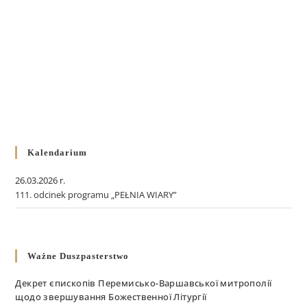
Kalendarium
26.03.2026 r.
111. odcinek programu „PEŁNIA WIARY”
Ważne Duszpasterstwo
Декрет єпископів Перемисько-Варшавської митрополії
щодо звершування Божественної Літургії