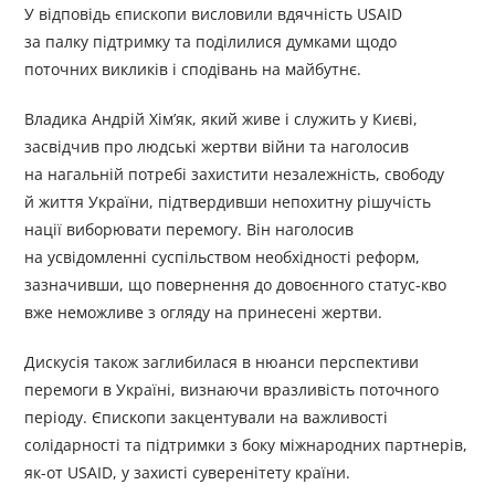
У відповідь єпископи висловили вдячність USAID
за палку підтримку та поділилися думками щодо
поточних викликів і сподівань на майбутнє.
Владика Андрій Хім’як, який живе і служить у Києві,
засвідчив про людські жертви війни та наголосив
на нагальній потребі захистити незалежність, свободу
й життя України, підтвердивши непохитну рішучість
нації виборювати перемогу. Він наголосив
на усвідомленні суспільством необхідності реформ,
зазначивши, що повернення до довоєнного статус-кво
вже неможливе з огляду на принесені жертви.
Дискусія також заглибилася в нюанси перспективи
перемоги в Україні, визнаючи вразливість поточного
періоду. Єпископи закцентували на важливості
солідарності та підтримки з боку міжнародних партнерів,
як-от USAID, у захисті суверенітету країни.