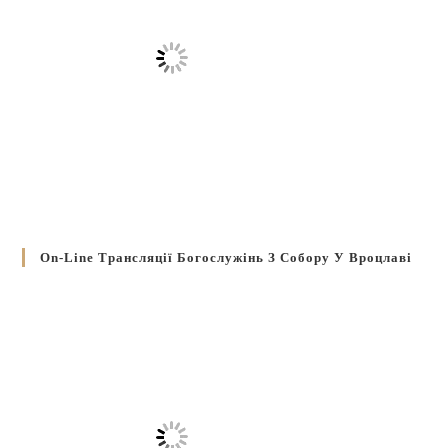
On-Line Трансляції Богослужінь З Собору У Вроцлаві