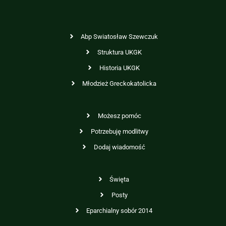
Abp Swiatosław Szewczuk
Struktura UKGK
Historia UKGK
Młodzież Greckokatolicka
Możesz pomóc
Potrzebuję modlitwy
Dodaj wiadomość
Święta
Posty
Eparchialny sobór 2014