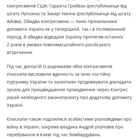
конгресменів США: Гаррета Грейвза (республіканця від
штату Луїзіана) та Закарі Нанна (республіканця від штату
Айова). Обидва конгресмени — палкі прихильники
допомоги Україні як у теперішній, так і в післявоєнний
період, й обидва відвідали Україну протягом останніх
2 років в умовах повномасштабного російського
вторгнення.
Під час дискусій із радниками обох конгресменів
єпископи висловили вдячність за їхню постійну
підтримку України та заохотили продовжувати докладати
зусиль для пришвидшення проходження через Конгрес
украй необхідного законопроєкту про додаткову допомогу
Україні.
Єпископи також поділилися особистими розповідями про
війну в Україні, зокрема владика Андрій розповів про
перебування в Києві під час бомбардувань.