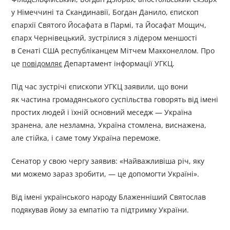
у Німеччині та Скандинавії, Богдан Данило, єпископ
єпархії Святого Йосафата в Пармі, та Йосафат Мощич,
єпарх Чернівецький, зустрілися з лідером меншості
в Сенаті США республіканцем Мітчем Макконеллом. Про
це
повідомляє
Департамент інформації УГКЦ.
Під час зустрічі єпископи УГКЦ заявили, що вони
як частина громадянського суспільства говорять від імені
простих людей і їхній основний меседж — Україна
зранена, але незламна, Україна стомлена, виснажена,
але стійка, і саме тому Україна переможе.
Сенатор у свою чергу заявив: «Найважливіша річ, яку
ми можемо зараз зробити, — це допомогти Україні».
Від імені українського народу Блаженніший Святослав
подякував йому за емпатію та підтримку України.