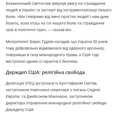
Блаженніший Святослав звернув увагу на страждання
людей в Україні та застеріг від інструменталізації їхнього
болю. «Ми говоримо від імені простих людей і нам дуже
болить, коли хтось на тлі нашого болю та страждання
грає в політичні ігри», — сказав він.
Митрополит Борис Ґудзяк нагадав, що Україна 30 років
тому добровільно відмовилася від ядерного арсеналу,
повіривши в силу міжнародного права, а США тоді
виступили одним із гарантів її безпеки.
Держдеп США: релігійна свобода
Делегація УГКЦ зустрілася із Крістофером Смітом,
заступником помічника секретаря з питань Східної
Європи, та Джейсоном Макінерні, заступником
директора Управління міжнародної релігійної свободи
Держдепу США.