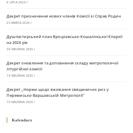
6 LIPCA 2026
/
Декрет призначення нових членів Комісії зі Справ Родин
23 MARCA 2026
/
Душпастирський план Вроцлавсько-Кошалінської Єпархії
на 2026 рік
30 GRUDNIA 2025
/
Декрет оновлення та доповнення складу митрополичої
літургійної комісії
10 GRUDNIA 2025
/
Декрет „Норми щодо вживання священичих риз у
Перемисько-Варшавській Митрополії”
10 GRUDNIA 2025
/
Декрет про відзначення Великодня і всіх рухомих свят за
Kalendarz
григоріанським календарем
10 GRUDNIA 2025
/