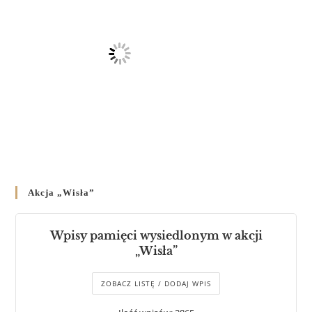
Akcja „Wisła”
Wpisy pamięci wysiedlonym w akcji
„Wisła”
ZOBACZ LISTĘ / DODAJ WPIS