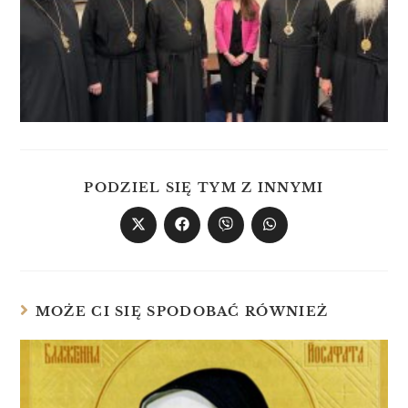
PODZIEL SIĘ TYM Z INNYMI
MOŻE CI SIĘ SPODOBAĆ RÓWNIEŻ