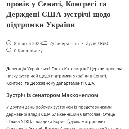
провів у Сенаті, Конгресі та
Держдепі США зустрічі щодо
підтримки України
8 marca 2024
Życie eparchii
/
Życie UGKC
0 Komentarzy
Делегація Української Греко-Католицької Церкви провела
низку зустрічей щодо підтримки України в Сенаті,
Конгресі та Державному департаменті США.
Зустріч із сенатором Макконеллом
У другий день робочих зустрічей із представниками
державної влади США Блаженніший Святослав, Отець
і Глава УГКЦ, і владики Борис Ґудзяк, митрополит
Філадельфійський, Богдан Дзюрах, апостольський екзарх