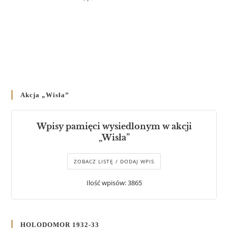
Akcja „Wisła”
Wpisy pamięci wysiedlonym w akcji
„Wisła”
ZOBACZ LISTĘ / DODAJ WPIS
Ilość wpisów: 3865
HOLODOMOR 1932-33