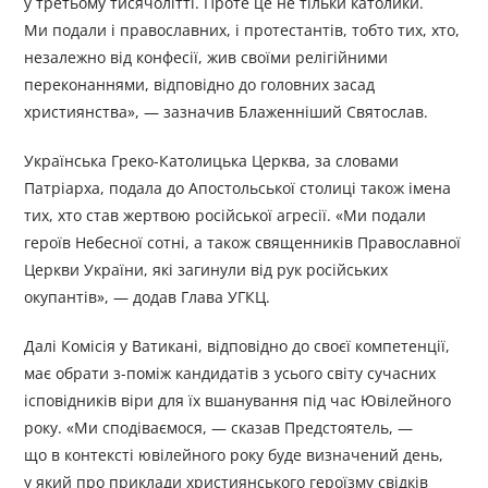
у третьому тисячолітті. Проте це не тільки католики.
Ми подали і православних, і протестантів, тобто тих, хто,
незалежно від конфесії, жив своїми релігійними
переконаннями, відповідно до головних засад
християнства», — зазначив Блаженніший Святослав.
Українська Греко-Католицька Церква, за словами
Патріарха, подала до Апостольської столиці також імена
тих, хто став жертвою російської агресії. «Ми подали
героїв Небесної сотні, а також священників Православної
Церкви України, які загинули від рук російських
окупантів», — додав Глава УГКЦ.
Далі Комісія у Ватикані, відповідно до своєї компетенції,
має обрати з-поміж кандидатів з усього світу сучасних
ісповідників віри для їх вшанування під час Ювілейного
року. «Ми сподіваємося, — сказав Предстоятель, —
що в контексті ювілейного року буде визначений день,
у який про приклади християнського героїзму свідків