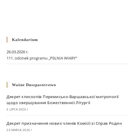
Kalendarium
26.03.2026 r.
111. odcinek programu „PEŁNIA WIARY”
Ważne Duszpasterstwo
Декрет єпископів Перемисько-Варшавської митрополії
щодо звершування Божественної Літургії
6 LIPCA 2026
/
Декрет призначення нових членів Комісії зі Справ Родин
23 MARCA 2026
/