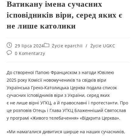
Ватикану імена сучасних
ісповідників віри, серед яких є
не лише католики
29 lipca 2024
Życie eparchii
/
Życie UGKC
0 Komentarzy
До створеної Папою Франциском з нагоди Ювілею
2025 року Комісії новомучеників та свідків віри
Українська Греко-Католицька Церква подала список
сучасних ісповідників віри з України, серед яких
є не лише вірні УГКЦ, а й православні і протестанти. Про
це розповів Отець і Глава УГКЦ Блаженніший Святослав
у програмі «Живого телебачення» «Відкрита Церква».
«Ми намагалися дивитися ширше на наших сучасників,