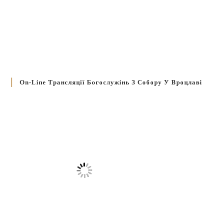
On-Line Трансляції Богослужінь З Собору У Вроцлаві