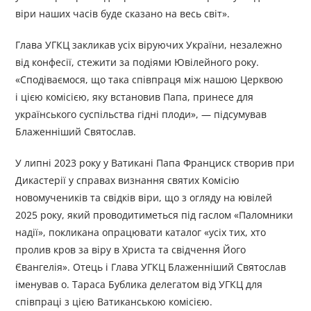
віри наших часів буде сказано на весь світ».
Глава УГКЦ закликав усіх віруючих України, незалежно
від конфесії, стежити за подіями Ювілейного року.
«Сподіваємося, що така співпраця між нашою Церквою
і цією комісією, яку встановив Папа, принесе для
українського суспільства гідні плоди», — підсумував
Блаженніший Святослав.
У липні 2023 року у Ватикані Папа Франциск створив при
Дикастерії у справах визнання святих Комісію
новомучеників та свідків віри, що з огляду на ювілей
2025 року, який проводитиметься під гаслом «Паломники
надії», покликана опрацювати каталог «усіх тих, хто
пролив кров за віру в Христа та свідчення Його
Євангелія». Отець і Глава УГКЦ Блаженніший Святослав
іменував о. Тараса Бублика делегатом від УГКЦ для
співпраці з цією Ватиканською комісією.