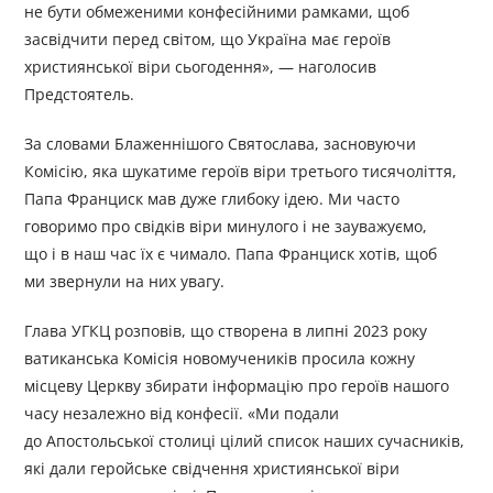
не бути обмеженими конфесійними рамками, щоб
засвідчити перед світом, що Україна має героїв
християнської віри сьогодення», — наголосив
Предстоятель.
За словами Блаженнішого Святослава, засновуючи
Комісію, яка шукатиме героїв віри третього тисячоліття,
Папа Франциск мав дуже глибоку ідею. Ми часто
говоримо про свідків віри минулого і не зауважуємо,
що і в наш час їх є чимало. Папа Франциск хотів, щоб
ми звернули на них увагу.
Глава УГКЦ розповів, що створена в липні 2023 року
ватиканська Комісія новомучеників просила кожну
місцеву Церкву збирати інформацію про героїв нашого
часу незалежно від конфесії. «Ми подали
до Апостольської столиці цілий список наших сучасників,
які дали геройське свідчення християнської віри