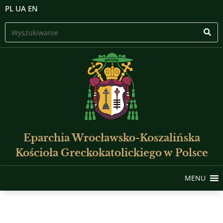
PL
UA
EN
Eparchia Wrocławsko-Koszalińska
Kościoła Greckokatolickiego w Polsce
MENU