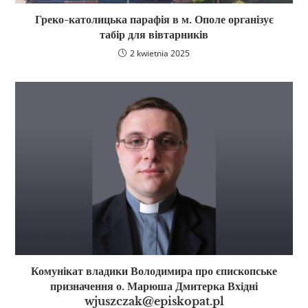
Греко-католицька парафія в м. Ополе організує
табір для вівтарників
2 kwietnia 2025
Комунікат владики Володимира про єпископське
призначення о. Марюша Дмитерка Вхідні
wjuszczak@episkopat.pl