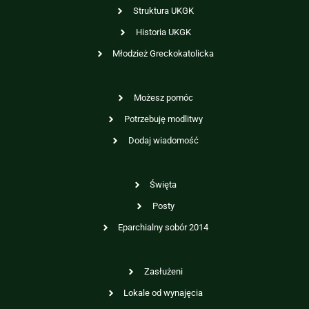
Struktura UKGK
Historia UKGK
Młodzież Greckokatolicka
Możesz pomóc
Potrzebuję modlitwy
Dodaj wiadomość
Święta
Posty
Eparchialny sobór 2014
Zasłużeni
Lokale od wynajęcia