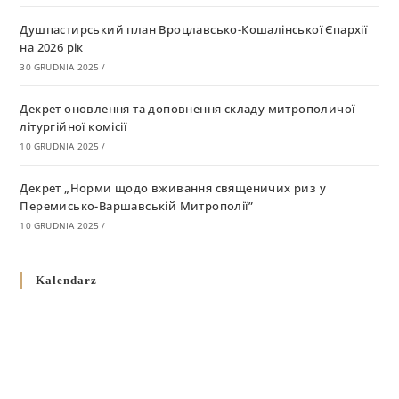
Душпастирський план Вроцлавсько-Кошалінської Єпархії
на 2026 рік
30 GRUDNIA 2025
/
Декрет оновлення та доповнення складу митрополичої
літургійної комісії
10 GRUDNIA 2025
/
Декрет „Норми щодо вживання священичих риз у
Перемисько-Варшавській Митрополії”
10 GRUDNIA 2025
/
Декрет про відзначення Великодня і всіх рухомих свят за
Kalendarz
григоріанським календарем
10 GRUDNIA 2025
/
Декрет проголошення та оприлюдення постанов Синоду
Єпископів УГКЦ як зобов’язуючі на території
Вроцлавсько-Кошалінської Єпархії