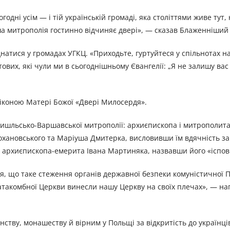
одні усім — і тій українській громаді, яка століттями живе тут, 
аша митрополія гостинно відчиняє двері», — сказав Блаженніший
натися у громадах УГКЦ. «Приходьте, гуртуйтеся у спільнотах 
истових, які чули ми в сьогоднішньому Євангелії: „Я не залишу ва
 іконою Матері Божої «Двері Милосердя».
мишльсько-Варшавської митрополії: архиєпископа і митрополит
хановського та Маріуша Дмитерка, висловивши їм вдячність за
 архиєпископа-емерита Івана Мартиняка, назвавши його «іспов
я, що таке стеження органів державної безпеки комуністичної 
катакомбної Церкви винесли нашу Церкву на своїх плечах», — на
ству, монашеству й вірним у Польщі за відкритість до українців