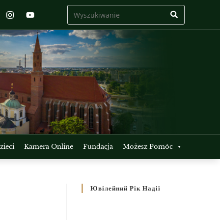
ieci
Kamera Online
Fundacja
Możesz Pomóc
Ювілейний Рік Надії