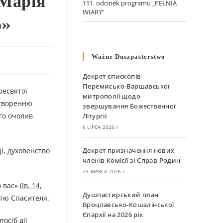
 Марія
111. odcinek programu „PEŁNIA
WIARY”
о»
Ważne Duszpasterstwo
Декрет єпископів
Перемисько-Варшавської
ресвятої
митрополії щодо
створенню
звершування Божественної
го очолив
Літургії
6 LIPCA 2026
/
і, духовенство
Декрет призначення нових
членів Комісії зі Справ Родин
23 MARCA 2026
/
вас» (
Ів. 14,
Душпастирський план
ртю Спасителя.
Вроцлавсько-Кошалінської
Єпархії на 2026 рік
осіб дії