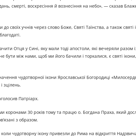
аждань, смерті, воскресіння й вознесіння на небо», — сказав Бла
о своїх учнів через слово Боже, Святі Таїнства, а також святі і
благодаті.
бачити Отця у Сині, яку мали тоді апостоли, які вечеряли разом і
е бути між нами, щоб ми його бачили і торкалися, є святі ікони,
ачення чудотворної ікони Ярославської Богородиці «Милосердя
і зцілень.
голосив Патріарх.
ми коронами 30 років тому та працю о. Богдана Праха, який дос
в’язані з образом.
, коли чудотворну ікону привезли до Рима на відкриття Надзви