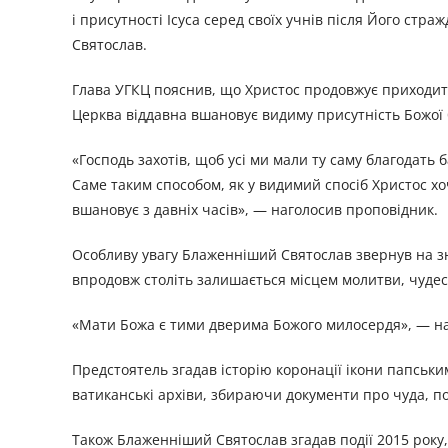
і присутності Ісуса серед своїх учнів після Його стр
Святослав.
Глава УГКЦ пояснив, що Христос продовжує приходити д
Церква віддавна вшановує видиму присутність Божої 
«Господь захотів, щоб усі ми мали ту саму благодать 
Саме таким способом, як у видимий спосіб Христос хоч
вшановує з давніх часів», — наголосив проповідник.
Особливу увагу Блаженніший Святослав звернув на зн
впродовж століть залишається місцем молитви, чудес 
«Мати Божа є тими дверима Божого милосердя», — на
Предстоятель згадав історію коронації ікони папськи
ватиканські архіви, збираючи документи про чуда, по
Також Блаженніший Святослав згадав події 2015 року