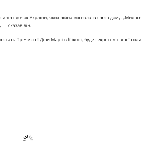
синів і дочок України, яких війна вигнала із свого дому. „Милос
, — сказав він.
тать Пречистої Діви Марії в Її іконі, буде секретом нашої сили,