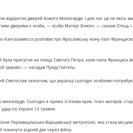
ію відкритих дверей Божого Милосердя. І для нас це не якісь ма
 Тими дверима є особа, — особа Матері Божої», — сказав Отець і
о Канталамесса розповів про Ярославську ікону папі Францисков
 й була присутня на площі Святого Петра, коли папа Франциск в
й Церкві», — нагадав Предстоятель.
ий Святослав зазначив, що українці сьогодні особливо потребу
милосердя. Сьогодні я привіз із Києва крик, плач матерів, ст
 удар по Україні 13 травня.
ужіння Перемишльсько-Варшавської митрополії, яка стала місцем
й покинути рідний дім через війну.