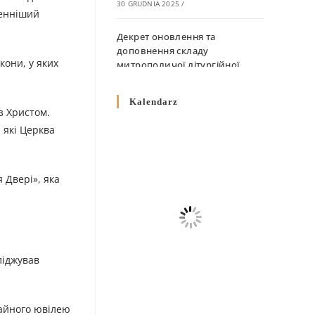
30 GRUDNIA 2025
/
женніший
Декрет оновлення та
доповнення складу
кони, у яких
митрополичої літургійної
комісії
10 GRUDNIA 2025
/
Kalendarz
з Христом.
Декрет „Норми щодо
 які Церква
вживання священичих риз у
Перемисько-Варшавській
Митрополії”
 Двері», яка
10 GRUDNIA 2025
/
Декрет про відзначення
Великодня і всіх рухомих
свят за григоріанським
ліджував
календарем
10 GRUDNIA 2025
/
чайного ювілею
Декрет проголошення та