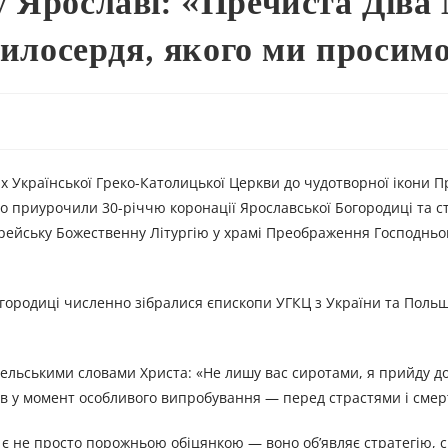
 Ярославі: «Пречиста Діва
милосердя, якого ми просим
y
х Української Греко-Католицької Церкви до чудотворної ікони П
о приурочили 30-річчю коронації Ярославської Богородиці та 
ейську Божественну Літургію у храмі Преображення Господньо
городиці численно зібралися єпископи УГКЦ з України та Польщ
льськими словами Христа: «Не лишу вас сиротами, я прийду до 
ів у момент особливого випробування — перед страстями і сме
во є не просто порожньою обіцянкою — воно об’являє стратегію, сп