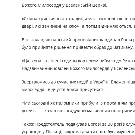
Божого Милосердя у Вселенській Церкві.
«Східна християнська традиція має тисячолітню істор
двері, які зачинені на ключ, а потім відчиняюються.
Він згадав, як папський проповідник кардинал Раньєр
було прийняте рішення привезти образ до Ватикану.
«Ця ікона за лічені години кортежем виїхала до Рима
Надзвичайний ювілей Божого Милосердя у Вселенські
Звертаючись до сучасних подій в Україні, Блаженніш
милосердя і відчуття Божої присутності.
«Ми сьогодні як паломники прибули із проханням про 
дітей», — сказав він, згадуючи масований повітряний
Також Предстоятель подякував Богові за 30 років сл
українців у Польщі, зокрема для тих, хто був змушени