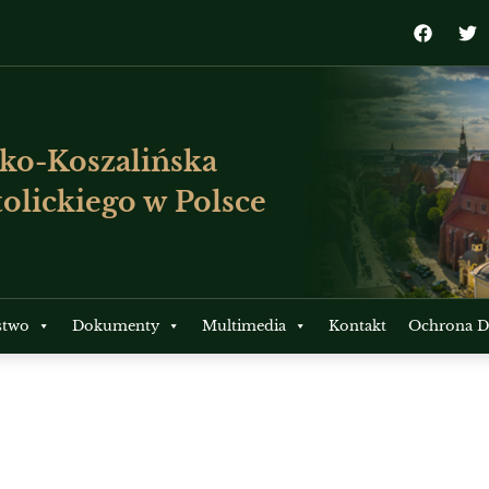
ko-Koszalińska
olickiego w Polsce
stwo
Dokumenty
Multimedia
Kontakt
Ochrona Dz