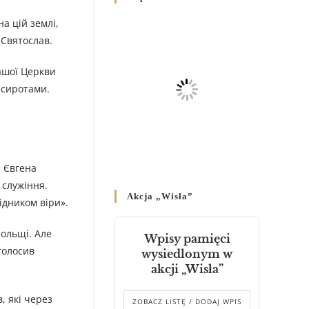
Родин
на цій землі,
4 GRUDNIA 2024
/
 Святослав.
Декрет владики Володимира
про утворення Комісії до
нашої Церкви
Справ Молоді та встановленя
с сиротами.
складу Катихитичної Комісії
18 PAŹDZIERNIKA 2024
/
Декрет „Проголошення та
оприлюднення постанов
а Євгена
Синоду Єпископів УГКЦ,
 служіння.
який відбувся у Зарваниці, в
Akcja „Wisła”
днях 2-12 липня 2024 р.”
ідником віри».
4 PAŹDZIERNIKA 2024
/
Польщі. Але
Wpisy pamięci
Декрет єпископів
голосив
wysiedlonym w
Перемисько-Варшавської
akcji „Wisła”
Митрополії стосовно
звершування Божественної
, які через
літургії
ZOBACZ LISTĘ / DODAJ WPIS