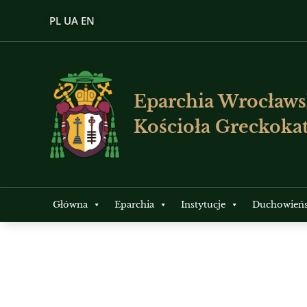
PL
UA
EN
Eparchia Wrocławs
Kościoła Greckokat
Główna
Eparchia
Instytucje
Duchowień