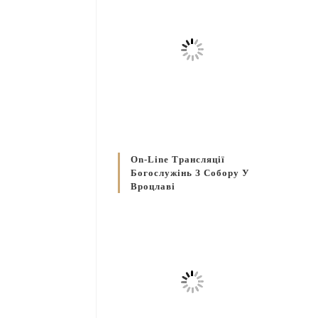
On-Line Трансляції
Богослужінь З Собору У
Вроцлаві