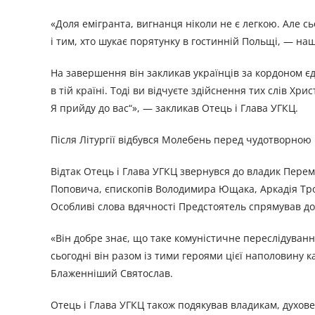
«Доля емігранта, вигнанця ніколи не є легкою. Але сьог
і тим, хто шукає порятунку в гостинній Польщі, — н
На завершення він закликав українців за кордоном єд
в тій країні. Тоді ви відчуєте здійснення тих слів Хр
Я прийду до вас“», — закликав Отець і Глава УГКЦ.
Після Літургії відбувся Молебень перед чудотворною
Відтак Отець і Глава УГКЦ звернувся до владик Пере
Поповича, єпископів Володимира Ющака, Аркадія Тро
Особливі слова вдячності Предстоятель спрямував до
«Він добре знає, що таке комуністичне переслідуванн
сьогодні він разом із тими героями цієї наполовину 
Блаженніший Святослав.
Отець і Глава УГКЦ також подякував владикам, духовен