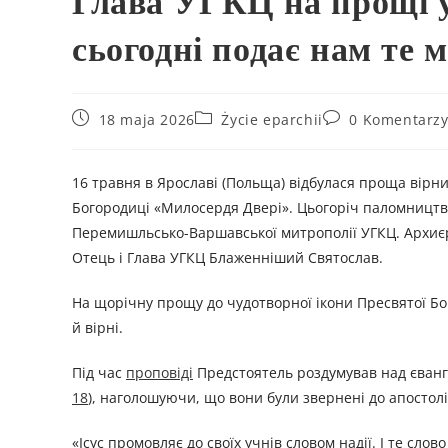
Глава УГКЦ на прощі у
сьогодні подає нам те 
18 maja 2026
Życie eparchii
0 Komentarz
16 травня в Ярославі (Польща) відбулася проща вірни
Богородиці «Милосердя Двері». Цьогоріч паломництв
Перемишльсько-Варшавської митрополії УГКЦ. Архиєр
Отець і Глава УГКЦ Блаженніший Святослав.
На щорічну прощу до чудотворної ікони Пресвятої Бо
й вірні.
Під час
проповіді
Предстоятель роздумував над єванге
18
), наголошуючи, що вони були звернені до апостол
«Ісус промовляє до своїх учнів словом надії. І те сло