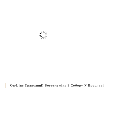
On-Line Трансляції Богослужінь З Собору У Вроцлаві