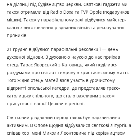
на ділянці під будівництво церкви. Святкові ґаджети ми
також отримали від Radio Doxa та TVP Opole (подарункові
мішки). Також у парафіяльному залі відбулися майстер-
класи з виготовлення різдвяних вінків та декорування
пряників.
21 грудня відбулися парафіяльні реколекції — день
духовної віднови. З духовною наукою до нас приїхав
отець Тарас Яворський з Катовиць, який поділився
роздумами про світло і темряву в християнському житті.
Того ж дня отець Матей взяв участь в урочистому
відкритті опольської катедри, де представляв греко-
католицьку спільноту, що стало важливим знаком
присутності нашої Церкви в регіоні.
Святковий різдвяний період також був надзвичайно
активним. В Ополе щодня відбувалися святкові Літургії, а
співав хор імені Миколи Леонтовича під керівництвом