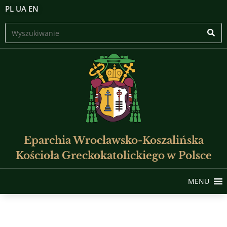
PL
UA
EN
Eparchia Wrocławsko-Koszalińska
Kościoła Greckokatolickiego w Polsce
MENU