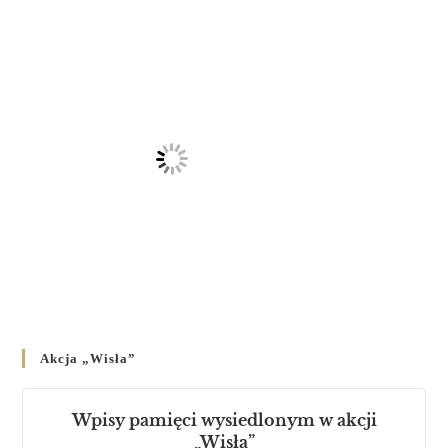
23 LUTEGO 2024
/
Akcja „Wisła”
Wpisy pamięci wysiedlonym w akcji
„Wisła”