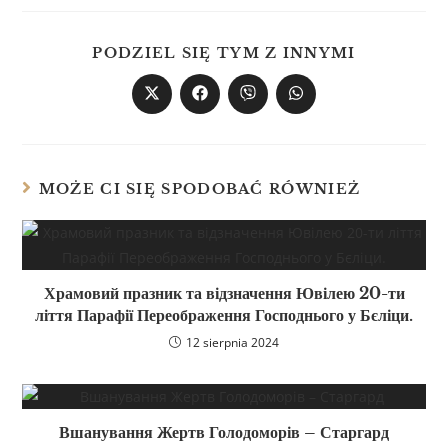
PODZIEL SIĘ TYM Z INNYMI
MOŻE CI SIĘ SPODOBAĆ RÓWNIEŻ
Храмовий празник та відзначення Ювілею 20-ти
ліття Парафії Переображення Господнього у Бєліци.
12 sierpnia 2024
Вшанування Жертв Голодоморів – Старгард