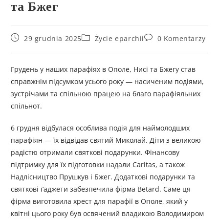
та Бжег
29 grudnia 2025
Życie eparchii
0 Komentarzy
Грудень у наших парафіях в Ополе, Нисі та Бжегу став
справжнім підсумком усього року — насиченим подіями,
зустрічами та спільною працею на благо парафіяльних
спільнот.
6 грудня відбулася особлива подія для наймолодших
парафіян — їх відвідав святий Миколай. Діти з великою
радістю отримали святкові подарунки. Фінансову
підтримку для їх підготовки надали Caritas, а також
Надлісництво Прушкув і Бжег. Додаткові подарунки та
святкові ґаджети забезпечила фірма Betard. Саме ця
фірма виготовила хрест для парафії в Ополе, який у
квітні цього року був освячений владикою Володимиром