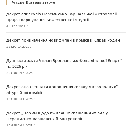
Ważne Duszpasterstwo
Декрет єпископів Перемисько-Варшавської митрополії
щодо звершування Божественної Літургії
6 LIPCA 2026
/
Декрет призначення нових членів Комісії зі Справ Родин
23 MARCA 2026
/
Душпастирський план Вроцлавсько-Кошалінської Єпархії
на 2026 рік
30 GRUDNIA 2025
/
Декрет оновлення та доповнення складу митрополичої
літургійної комісії
10 GRUDNIA 2025
/
Декрет „Норми щодо вживання священичих риз у
Перемисько-Варшавській Митрополії”
10 GRUDNIA 2025
/