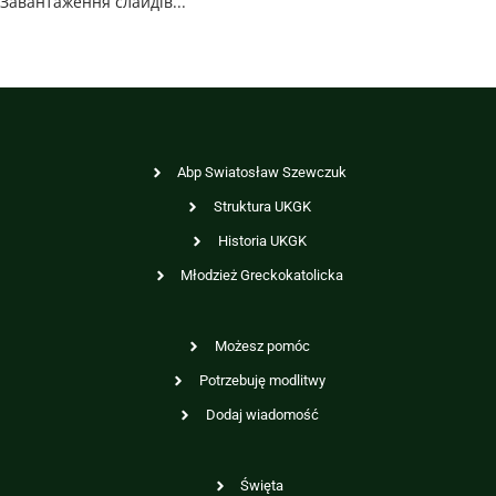
Завантаження слайдів...
Abp Swiatosław Szewczuk
Struktura UKGK
Historia UKGK
Młodzież Greckokatolicka
Możesz pomóc
Potrzebuję modlitwy
Dodaj wiadomość
Święta