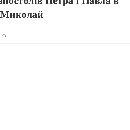
 апостолів Петра і Павла в
. Миколай
rzy