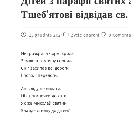
Дітей з парафії святих
Тшеб‘ятові відвідав св
23 grudnia 2021
Życie eparchii
0 Komenta
Ніч розкрила чорні крила
Землю в темряву сповила
Сніг засипав всі дороги,
І поля, і перелоги.
Ані сліду не видати,
Ні стежиночки до хати.
Як же Миколай святий
Знайде стежку до дітей?