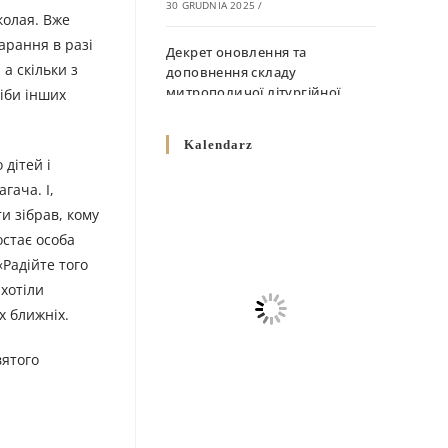
30 GRUDNIA 2025
/
колая. Вже
карання в разі
Декрет оновлення та
а скільки з
доповнення складу
митрополичої літургійної
ніби інших
комісії
10 GRUDNIA 2025
/
Kalendarz
 дітей і
Декрет „Норми щодо
гача. І,
вживання священичих риз у
ти зібрав, кому
Перемисько-Варшавській
остає особа
Митрополії”
«Радійте того
10 GRUDNIA 2025
/
 хотіли
Декрет про відзначення
х ближніх.
Великодня і всіх рухомих
свят за григоріанським
вятого
календарем
10 GRUDNIA 2025
/
Декрет проголошення та