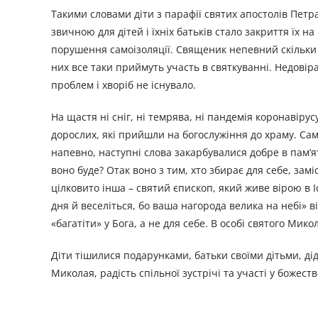
Такими словами діти з парафії святих апостолів Петра
звичною для дітей і їхніх батьків стало закриття їх 
порушення самоізоляції. Священик непевний скільки л
них все таки приймуть участь в святкуванні. Недовір
проблем і хворіб не існувало.
На щастя ні сніг, ні темрява, ні пандемія коронавірус
дорослих, які прийшли на богослужіння до храму. Сам
напевно, наступні слова закарбувалися добре в пам’яті
воно буде? Отак воно з тим, хто збирає для себе, замі
цілковито інша – святий єпископ, який живе вірою в Іс
дня й веселіться, бо ваша нагорода велика на небі» ві
«багатіти» у Бога, а не для себе. В особі святого М
Діти тішилися подарунками, батьки своїми дітьми, діду
Миколая, радість спільної зустрічі та участі у божест