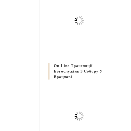
On-Line Трансляції
Богослужінь З Собору У
Вроцлаві