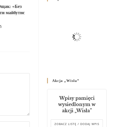
Родин
щак: «Без
4 GRUDNIA 2024
/
ти майбутнє
Декрет владики Володимира
25
про утворення Комісії до
Справ Молоді та встановленя
складу Катихитичної Комісії
18 PAŹDZIERNIKA 2024
/
Декрет „Проголошення та
оприлюднення постанов
Синоду Єпископів УГКЦ,
який відбувся у Зарваниці, в
Akcja „Wisła”
днях 2-12 липня 2024 р.”
4 PAŹDZIERNIKA 2024
/
Wpisy pamięci
Декрет єпископів
wysiedlonym w
Перемисько-Варшавської
akcji „Wisła”
Митрополії стосовно
звершування Божественної
літургії
ZOBACZ LISTĘ / DODAJ WPIS