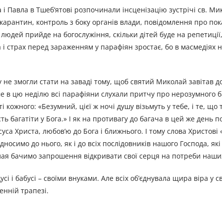
 і Павла в Тшеб‘ятові розпочинали інсценізацію зустрічі св. Ми
на карантин, контроль з боку органів влади, повідомлення про по
юдей прийде на богослужіння, скільки дітей буде на репетиції, 
а і страх перед зараженням у парафіян зростає, бо в масмедіях 
у не змогли стати на заваді тому, щоб святий Миколай завітав до
е в цю неділю всі парафіяни слухали притчу про нерозумного ба
 кожного: «Безумний, цієї ж ночі душу візьмуть у тебе, і те, що 
сть багатіти у Бога.» І як на противагу до багача в цей же день п
уса Христа, любов’ю до Бога і ближнього. І тому слова Христові 
дносимо до нього, як і до всіх послідовників нашого Господа, які
иколая бачимо запрошення відкривати свої серця на потреби наши
сі і бабусі – своїми внуками. Але всіх об’єднувала щира віра у с
венній трапезі.