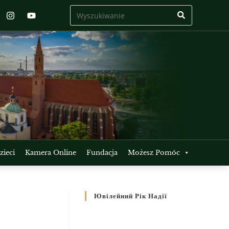
ieci
Kamera Online
Fundacja
Możesz Pomóc
Ювілейний Рік Надії