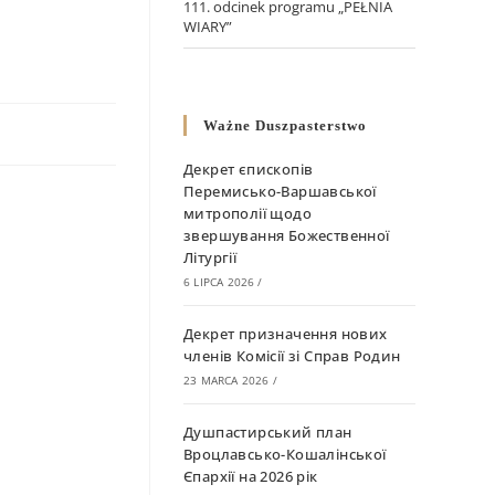
111. odcinek programu „PEŁNIA
WIARY”
Ważne Duszpasterstwo
Декрет єпископів
Перемисько-Варшавської
митрополії щодо
звершування Божественної
Літургії
6 LIPCA 2026
/
Декрет призначення нових
членів Комісії зі Справ Родин
23 MARCA 2026
/
Душпастирський план
Вроцлавсько-Кошалінської
Єпархії на 2026 рік