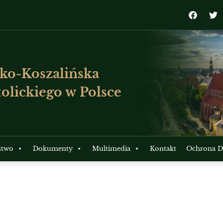
ko-Koszalińska
olickiego w Polsce
stwo
Dokumenty
Multimedia
Kontakt
Ochrona Dz