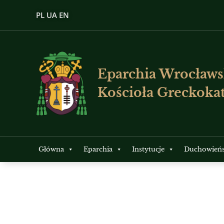
PL
UA
EN
Eparchia Wrocławs
Kościoła Greckokat
Główna
Eparchia
Instytucje
Duchowień