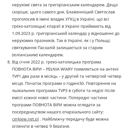
нерухомі свята за григоріанським календарем. Дещо
скоріше, цього самого дня, Блаженніший Святослав
проголосив в імені владик УГКЦ в Україні, що всі
греко-католицькі єпархії в Україні приймають від
1.09.2023 р. григоріанський календар у відношенні до
нерухомих празників. Так в Україні, як і у Польщі,
святкування Пасхалій залишається за старим
(юліанським) календарем.
Від січня 2022 р. греко-католицька програма
ПОВНОТА ВІРИ – PEŁNIA WIARY появляється на антені
TVP1 два рази в місяць – у другий та четвертий четвер
місця. Початок програми о годині30. Повторення на
льокальних програмах TVP3 в суботи та неділі після
емісії кожної нової частини. Попередні частини
програми ПОВНОТА ВІРИ можна оглядати за
посередництвом нашого єпархіального сайту:
cerkiew.net.pl
. Найближчу передачу буде можна
оглянути в четвер 9 березня.