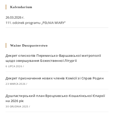
Kalendarium
26.03.2026 r.
111. odcinek programu „PEŁNIA WIARY”
Ważne Duszpasterstwo
Декрет єпископів Перемисько-Варшавської митрополії
щодо звершування Божественної Літургії
6 LIPCA 2026
/
Декрет призначення нових членів Комісії зі Справ Родин
23 MARCA 2026
/
Душпастирський план Вроцлавсько-Кошалінської Єпархії
на 2026 рік
30 GRUDNIA 2025
/