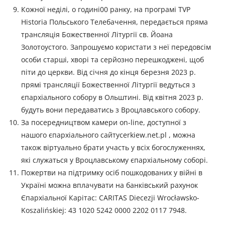
Кожної неділі, о годині00 ранку, на програмі TVP
Historia Польського Телебачення, передається пряма
трансляція Божественної Літургії св. Йоана
Золотоустого. Запрошуємо користати з неї передовсім
особи старші, хворі та серйозно перешкоджені, щоб
піти до церкви. Від січня до кінця березня 2023 р.
прямі трансляції Божественної Літургії ведуться з
єпархіального собору в Ольштині. Від квітня 2023 р.
будуть вони передаватись з Вроцлавського собору.
За посередництвом камери on-line, доступної з
нашого єпархіального сайтуcerkiew.net.pl , можна
також віртуально брати участь у всіх богослуженнях,
які служаться у Вроцлавському єпархіальному соборі.
Пожертви на підтримку осіб пошкодованих у війні в
Україні можна вплачувати на банківський рахунок
Єпархіальної Карітас: CARITAS Diecezji Wrocławsko-
Koszalińskiej: 43 1020 5242 0000 2202 0117 7948.