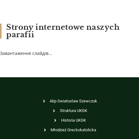
Strony internetowe naszych
parafii
Завантаження слайдів...
Abp Swiatosław Szewczuk
Struktura UKGK
Historia UKGK
Młodzież Greckokatolicka