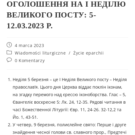
ОГОЛОШЕННЯ НА І НЕДІЛЮ
ВЕЛИКОГО ПОСТУ: 5-
12.03.2023 Р.
4 marca 2023
Wiadomości liturgiczne
/
Życie eparchii
0 Komentarzy
Неділя 5 березня – це І Неділя Великого посту – Неділя
православ’я. Цього дня Церква віддає поклін іконам,
на згадку перемого над єрессю іконоборства. Глас – 5,
Євангеліє воскресне 5: Лк. 24, 12-35. Рядові читання в
часі Божественної Літургії: Євр. 11, 24-26. 32-12,2 та
Йо. 1, 43-51.
У четвер, 9 березня, полиєлейне свято: Перше і друге
знайдення чесної голови св. славного прор., Предтечі