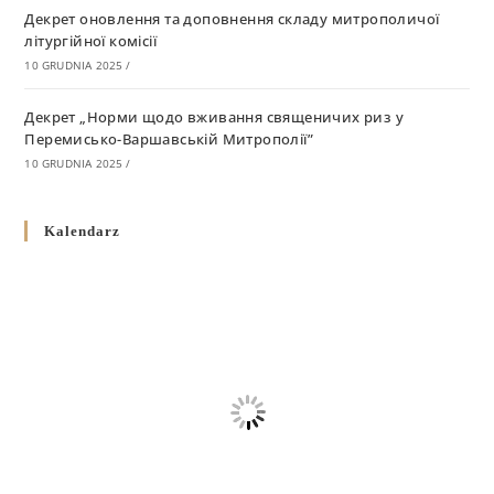
Декрет оновлення та доповнення складу митрополичої
літургійної комісії
10 GRUDNIA 2025
/
Декрет „Норми щодо вживання священичих риз у
Перемисько-Варшавській Митрополії”
10 GRUDNIA 2025
/
Декрет про відзначення Великодня і всіх рухомих свят за
Kalendarz
григоріанським календарем
10 GRUDNIA 2025
/
Декрет проголошення та оприлюдення постанов Синоду
Єпископів УГКЦ як зобов’язуючі на території
Вроцлавсько-Кошалінської Єпархії
5 LISTOPADA 2025
/
Душпастирський план Вроцлавсько-Кошалінської єпархії
на 2025 рік
2 STYCZNIA 2025
/