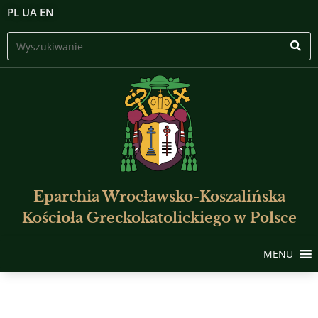
PL
UA
EN
Eparchia Wrocławsko-Koszalińska
Kościoła Greckokatolickiego w Polsce
MENU