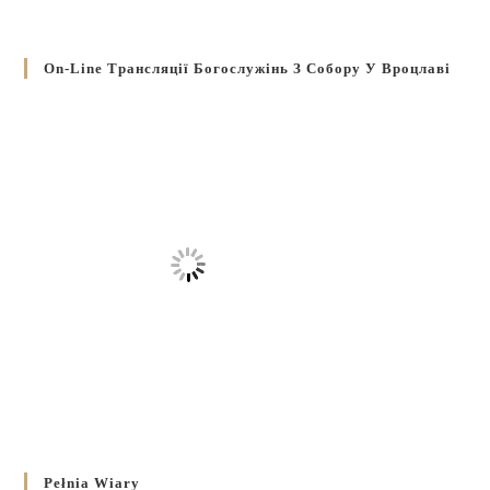
On-Line Трансляції Богослужінь З Собору У Вроцлаві
Pełnia Wiary