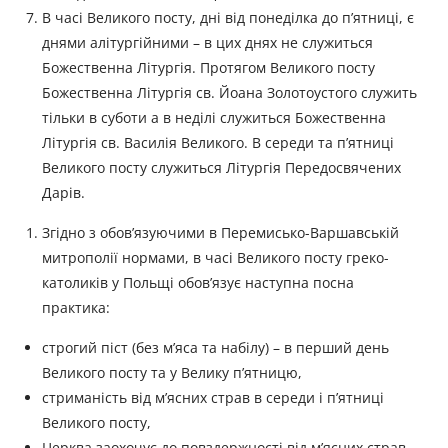
В часі Великого посту, дні від понеділка до п’ятниці, є
днями алітургійними – в цих днях не служиться
Божественна Літургія. Протягом Великого посту
Божественна Літургія св. Йоана Золотоустого служить
тільки в суботи а в неділі служиться Божественна
Літургія св. Василія Великого. В середи та п’ятниці
Великого посту служиться Літургія Передосвячених
Дарів.
Згідно з обов’язуючими в Перемисько-Варшавській
митрополії нормами, в часі Великого посту греко-
католиків у Польщі обов’язує наступна посна
практика:
строгий піст (без м’яса та набілу) – в перший день
Великого посту та у Велику п’ятницю,
стриманість від м’ясних страв в середи і п’ятниці
Великого посту,
Церква заохочує до повздержності від м’ясних страв