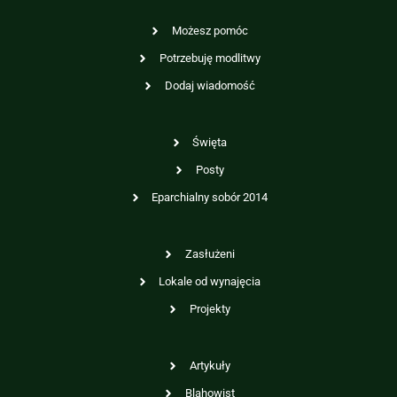
Możesz pomóc
Potrzebuję modlitwy
Dodaj wiadomość
Święta
Posty
Eparchialny sobór 2014
Zasłużeni
Lokale od wynajęcia
Projekty
Artykuły
Blahowist