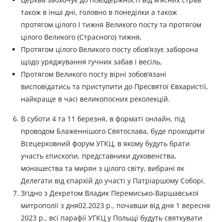
також в інші дні, головно в понеділки а також
протягом цілого І тижня Великого посту та протягом
цілого Великого (Страсного) тижня,
Протягом цілого Великого посту обов’язує заборона
щодо уряджування гучних забав і весіль,
Протягом Великого посту вірні зобов’язані
висповідатись та приступити до Пресвятої Євхаристії,
найкраще в часі великопосних реколекцій.
В суботи 4 та 11 березня, в форматі онлайн, під
проводом Блаженнішого Святослава, буде проходити
Всецерковний форум УГКЦ, в якому будуть брати
участь єпископи, представники духовенства,
монашества та мирян з цілого світу, вибрані як
Делегати від єпархій до участі у Патріаршому Соборі.
Згідно з Декретом Владик Перемисько-Варшавської
митрополії з дня02.2023 р., почавши від дня 1 вересня
2023 р., всі парафії УГКЦ у Польщі будуть святкувати