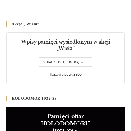
Akcja „Wisła”
Wpisy pamięci wysiedlonym w akcji
„Wisła”
ZOBACZ LISTĘ / DODAJ WPIS
Ilość wpisów: 3865
HOLODOMOR 1932-33
Pamięci ofiar
HOLODOMORU