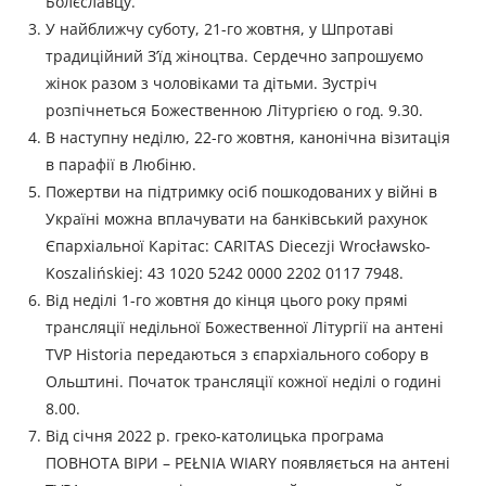
Болєславцу.
У найближчу суботу, 21-го жовтня, у Шпротаві
традиційний З’їд жіноцтва. Сердечно запрошуємо
жінок разом з чоловіками та дітьми. Зустріч
розпічнеться Божественною Літургією о год. 9.30.
В наступну неділю, 22-го жовтня, канонічна візитація
в парафії в Любіню.
Пожертви на підтримку осіб пошкодованих у війні в
Україні можна вплачувати на банківський рахунок
Єпархіальної Карітас: CARITAS Diecezji Wrocławsko-
Koszalińskiej: 43 1020 5242 0000 2202 0117 7948.
Від неділі 1-го жовтня до кінця цього року прямі
трансляції недільної Божественної Літургії на антені
TVP Historia передаються з єпархіального собору в
Ольштині. Початок трансляції кожної неділі о годині
8.00.
Від січня 2022 р. греко-католицька програма
ПОВНОТА ВІРИ – PEŁNIA WIARY появляється на антені