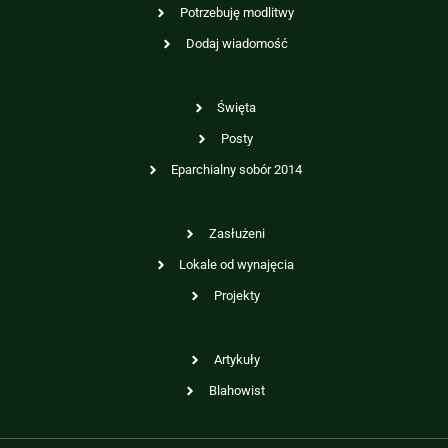
Potrzebuję modlitwy
Dodaj wiadomość
Święta
Posty
Eparchialny sobór 2014
Zasłużeni
Lokale od wynajęcia
Projekty
Artykuły
Blahowist