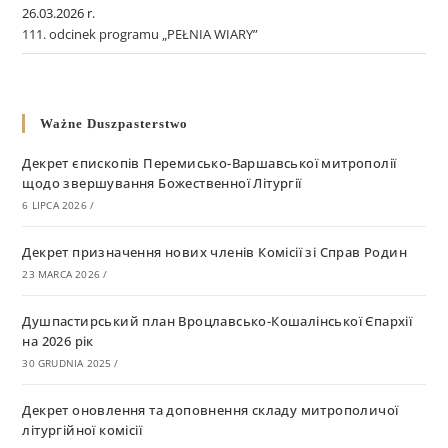
26.03.2026 r.
111. odcinek programu „PEŁNIA WIARY”
Ważne Duszpasterstwo
Декрет єпископів Перемисько-Варшавської митрополії
щодо звершування Божественної Літургії
6 LIPCA 2026
/
Декрет призначення нових членів Комісії зі Справ Родин
23 MARCA 2026
/
Душпастирський план Вроцлавсько-Кошалінської Єпархії
на 2026 рік
30 GRUDNIA 2025
/
Декрет оновлення та доповнення складу митрополичої
літургійної комісії