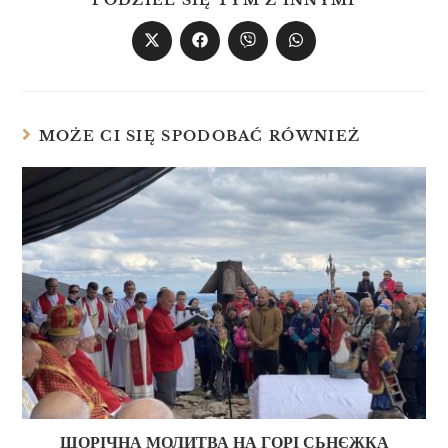
PODZIEL SIĘ TYM Z INNYMI
MOŻE CI SIĘ SPODOBAĆ RÓWNIEŻ
ЩОРІЧНА МОЛИТВА НА ГОРІ СЬНЄЖКА