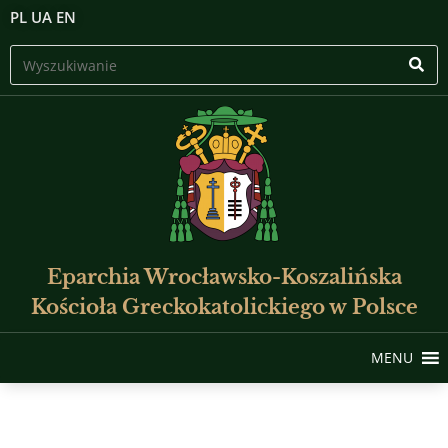
PL
UA
EN
Eparchia Wrocławsko-Koszalińska
Kościoła Greckokatolickiego w Polsce
MENU