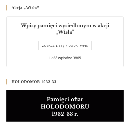
Akcja „Wisła”
Wpisy pamięci wysiedlonym w akcji
„Wisła”
ZOBACZ LISTĘ / DODAJ WPIS
Ilość wpisów: 3865
HOLODOMOR 1932-33
Pamięci ofiar
HOLODOMORU
1932-33 r.