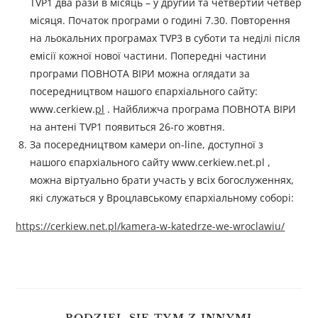
TVP1 два рази в місяць – у другий та четвертий четвер
місяця. Початок програми о годині 7.30. Повторення
на льокальних програмах TVP3 в суботи та неділі після
емісії кожної нової частини. Попередні частини
програми ПОВНОТА ВІРИ можна оглядати за
посередництвом нашого єпархіального сайту:
www.cerkiew.
pl
. Найближча програма ПОВНОТА ВІРИ
на антені TVP1 появиться 26-го жовтня.
За посередництвом камери on-line, доступної з
нашого єпархіального сайту www.cerkiew.net.pl ,
можна віртуально брати участь у всіх богослуженнях,
які служаться у Вроцлавському єпархіальному соборі:
https://cerkiew.net.pl/kamera-w-katedrze-we-wroclawiu/