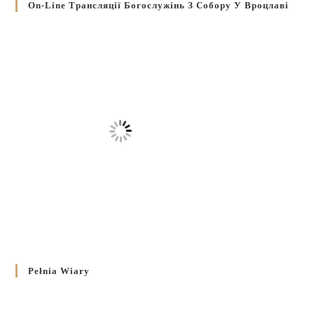
On-Line Трансляції Богослужінь З Собору У Вроцлаві
Pełnia Wiary