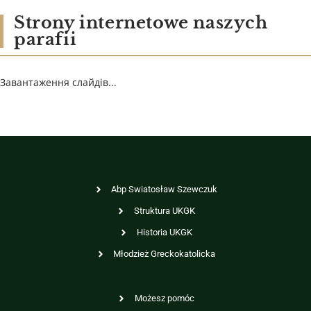
Strony internetowe naszych
parafii
Завантаження слайдів...
Abp Swiatosław Szewczuk
Struktura UKGK
Historia UKGK
Młodzież Greckokatolicka
Możesz pomóc